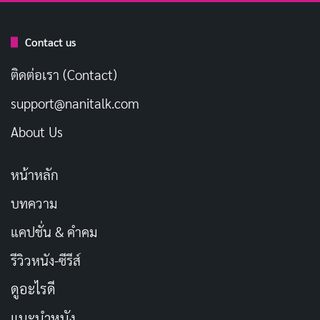
หนังยังสะท้อนถึง
Christof
ผู้สร้างรายการที่มองทรูแมน
Contact us
เป็นแค่ตัวละคร เขาควบคุมทุกอย่างตั้งแต่สภาพอากาศไป
ติดต่อเรา (Contact)
จนถึงเหตุการณ์ในชีวิต แต่เมื่อทรูแมนเริ่มดิ้นรน Christof
ต้องเผชิญกับจริยธรรมของตัวเอง เรื่องราวจบลงด้วยการ
support@nanitalk.com
หักมุมที่ชวนลุ้น ทำให้เรารู้สึกเหมือนกำลังดูรายการจริงๆ
About Us
หน้าหลัก
บทความ
แคปชั่น & คำคม
รีวิวหนัง-ซีรีส์
ดูอะไรดี
แนะนำหนัง