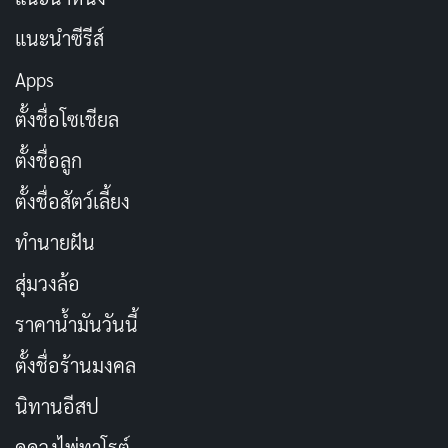
Peter Weir
ผู้กำกับชาวออสเตรเลีย นำเสนอหนังในสไตล์ที่
แนะนำซีรีส์
ผสมไซไฟเบาๆ กับดราม่าชีวิต เขาใช้มุมกล้องที่เลียนแบบ
Apps
การถ่ายทอดสด ทำให้เรารู้สึกเหมือนเป็นผู้ชมรายการทีวี
ตั้งชื่อโซเชียล
จริงๆ สีสันสดใสของเมือง Seahaven สร้างความรู้สึกอบอุ่น
ตั้งชื่อลูก
แต่แฝงความปลอมแปลง เส้นสายเรียบง่ายแต่เต็มไปด้วย
รายละเอียดที่ชวนสงสัย เช่น ท้องฟ้าที่ดูไม่ปกติหรือฝนที่ตก
ตั้งชื่อสัตว์เลี้ยง
เฉพาะจุด
ทำนายฝัน
ฉากที่โดดเด่นคือตอนทรูแมนล่องเรือหนีพายุ มันถ่ายทอด
สุ่มวงล้อ
ความกลัวและความหวังได้อย่างทรงพลัง Weir ใช้เทคนิค
ราคาน้ำมันวันนี้
การตัดสลับระหว่างมุมมองของทรูแมนกับห้องควบคุม เพื่อ
ตั้งชื่อร้านมงคล
แสดงให้เห็นการควบคุมชีวิตคน มันเหมือนเปรียบเทียบกับ
ชีวิตเราในยุคดิจิทัลที่ถูกติดตามทุกฝีก้าว
นิทานอีสป
ดูดวงไพ่ทาโรต์