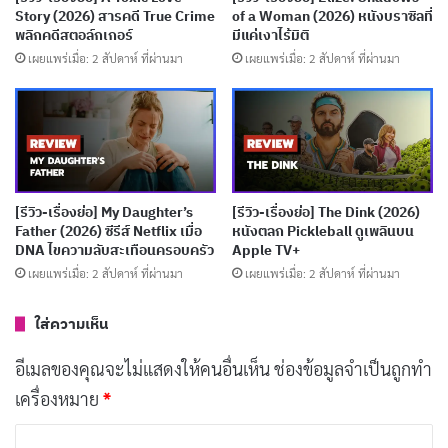
รายการทีวีที่ถ่ายทอดสด 24 ชั่วโมง ตั้งแต่เขาลืมตาดูโลก
Story (2026) สารคดี True Crime
of a Woman (2026) หนังบราซิลที่
พลิกคดีสตอล์กเกอร์
มีแค่เงาไร้มิติ
ทรูแมนไม่เคยรู้ว่าคนรอบตัวล้วนเป็นนักแสดง และเมืองทั้ง
เผยแพร่เมื่อ: 2 สัปดาห์ ที่ผ่านมา
เผยแพร่เมื่อ: 2 สัปดาห์ ที่ผ่านมา
เมืองคือสตูดิโอยักษ์ใหญ่ วันหนึ่ง ความผิดปกติเริ่มปรากฏ
เช่น ไฟสปอตไลต์ตกลงมาจากฟ้า หรือวิทยุรายงานตำแหน่ง
ของเขาแบบแปลกๆ มันจุดประกายให้ทรูแมนเริ่มสงสัยและ
พยายามหนีออกไปหาความจริง
[รีวิว-เรื่องย่อ] My Daughter’s
[รีวิว-เรื่องย่อ] The Dink (2026)
สิ่งที่ทำให้เรื่องราวน่าติดตามคือการผสมผสานระหว่าง
Father (2026) ซีรีส์ Netflix เมื่อ
หนังตลก Pickleball ดูเพลินบน
DNA ไขความลับสะเทือนครอบครัว
Apple TV+
ความตลกและดราม่าที่ลึกซึ้ง ทรูแมนพยายามไป Fiji เพื่อ
เผยแพร่เมื่อ: 2 สัปดาห์ ที่ผ่านมา
เผยแพร่เมื่อ: 2 สัปดาห์ ที่ผ่านมา
ตามหาคนรักเก่า แต่ทุกทางถูกขัดขวาง ไม่ว่าจะรถเสียหรือ
อุบัติเหตุปลอมๆ หนังถามคำถามหนักๆ ว่า ถ้าชีวิตคุณถูก
ใส่ความเห็น
ควบคุม คุณจะต่อสู้เพื่ออิสรภาพไหม? มันเหมือนชีวิตจริงที่
อีเมลของคุณจะไม่แสดงให้คนอื่นเห็น
ช่องข้อมูลจำเป็นถูกทำ
เราอาจถูกสื่อหรือสังคมกำหนดกรอบโดยไม่รู้ตัว
เครื่องหมาย
*
บทความที่เกี่ยวข้อง
ค