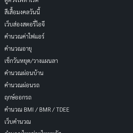
การออกแบบฉากยังสะท้อนยุค 90 ของอเมริกาได้ดี เมือง
สีเสื้อมงคลวันนี้
Seahaven ดูเหมือนเมืองในฝัน แต่แฝงความอึดอัด Weir
ทำให้ทุกฉากรู้สึกใกล้ชิด เหมือนเรากำลังแอบดูชีวิตเพื่อน
เว็บส่องสตอรี่ไอจี
สนิท มันสร้างความผูกพันกับตัวละครโดยไม่ต้องใช้
คำนวณค่าไฟแอร์
เอฟเฟกต์ตระการตา
คำนวณอายุ
เช็กวันหยุด/วางแผนลา
คำนวณผ่อนบ้าน
คำนวณผ่อนรถ
ฤกษ์ออกรถ
คำนวณ BMI / BMR / TDEE
เว็บคํานวณ
Jim Carrey
ในบททรูแมน ถือเป็นจุดเปลี่ยนสำคัญในอาชีพ