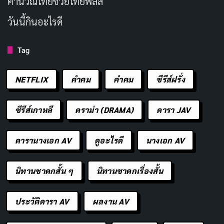
คํานวณไทยช่วยไทยพลัส
เขา จากดาราตลกใน Ace Ventura มาเป็นบทดราม่าที่ลึก
ซึ้ง Carrey ถ่ายทอดความร่าเริงแบบปลอมๆ ได้อย่างเป็น
วันนี้กินอะไรดี
ธรรมชาติ แต่เมื่อตัวละครเริ่มสงสัย เขาก็แสดงความสับสน
Tag
และโกรธเกรี้ยวออกมาได้น่าประทับใจ มันทำให้เรารู้สึก
เห็นใจและอยากเชียร์ให้เขาหนีออกไป
NETFLIX
คำคม
คําคม
ซีรีส์ฝรั่ง
ธีมหลักคือ
การไถ่บาป
และการควบคุมโชคชะตา ทรูแมน
ถูกหลอกให้กลัวน้ำตั้งแต่เด็ก เพื่อไม่ให้เขาหนีออกจากเกาะ
ซีรีส์เกาหลี
ดราม่า (DRAMA)
ดารา JAV
หนังสำรวจว่าสังคมหรือสื่อสามารถควบคุมชีวิตเราได้แค่
ดารานางเอก AV
ดูอะไรดี
นางเอก AV
ไหน คุณเคยรู้สึกไหมว่าชีวิตวนลูปเหมือนกันทุกวัน? The
Truman Show ตอบคำถามนี้ด้วยการเล่าเรื่องที่สมจริงและ
นิทานชาดกสั้น ๆ
นิทานชาดกเรื่องสั้น
ไม่ melodramatic เกินไป
นอกจากนี้ หนังยังวิจารณ์เรียลลิตี้ทีวีที่กำลังฮิตในยุคนั้น ผู้
ประวัติดารา AV
ผลงาน AV
ชมในหนังติดตามชีวิตทรูแมนเหมือนดู soap opera แต่เมื่อ