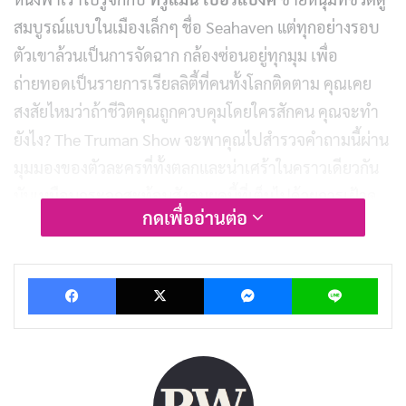
สมบูรณ์แบบในเมืองเล็กๆ ชื่อ Seahaven แต่ทุกอย่างรอบ
ตัวเขาล้วนเป็นการจัดฉาก กล้องซ่อนอยู่ทุกมุม เพื่อ
ถ่ายทอดเป็นรายการเรียลลิตี้ที่คนทั้งโลกติดตาม คุณเคย
สงสัยไหมว่าถ้าชีวิตคุณถูกควบคุมโดยใครสักคน คุณจะทำ
ยังไง? The Truman Show จะพาคุณไปสำรวจคำถามนี้ผ่าน
มุมมองของตัวละครที่ทั้งตลกและน่าเศร้าในคราวเดียวกัน
มันเหมือนกระจกสะท้อนสังคมยุคนี้ที่เต็มไปด้วยการเฝ้าดู
กดเพื่ออ่านต่อ
ผ่านโซเชียลมีเดีย
ในบทความนี้ เราจะพาไปเจาะลึก
The Truman Show
Facebook
X
Messenger
Lin
ตั้งแต่โครงเรื่องที่ชวนคิด ไปจนถึงการแสดงที่ยอดเยี่ยมของ
Jim Carrey และเหตุผลที่ทำให้หนังเรื่องนี้กลายเป็นคลาสสิก
ที่ควรดูในปี
2025
นี้ พร้อมแล้ว มาดำดิ่งสู่โลกของทรูแมน
กันเลย!