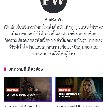
PhiRa W.
เป็นนักเขียนอิสระที่หลงใหลในสื่อบันเทิงทุกรูปแบบ ไม่ว่าจะ
เป็นภาพยนตร์ ซีรีส์ วาไรตี้ และสารคดี ผมชอบที่จะ
วิเคราะห์และถอดรหัสเนื้อหาเหล่านั้นออกมาในรูปแบบของ
รีวิวที่เข้าใจง่ายและสนุกสนาน เพื่อแบ่งปันมุมมองและ
ประสบการณ์ให้กับผู้อ่าน
รีวิวและเรื่องย่อ The Truman Show
บทความที่เกี่ยวข้อง
(ชีวิตมหัศจรรย์)
The Truman Show
เล่าเรื่องของ
ทรูแมน เบอร์แบงค์
ชาย
หนุ่มที่ชีวิตดูปกติสุขในเมือง Seahaven เขามีภรรยาที่น่ารัก
เพื่อนสนิท และงานประจำ แต่ทุกอย่างถูกจัดฉากขึ้นมาเพื่อ
[รีวิว-เรื่องย่อ] A Toxic Love
[รีวิว-เรื่องย่อ] Elize: Shadows