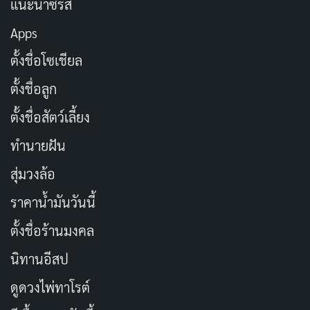
แนะนำซีรีส์
ทำให้ “ผิดที่ ผิดทาง” แตกต่างจากหนังคอมเมดี้อื่น ๆ
Apps
ความสัมพันธ์ระหว่าง Conny และลูกสาวของเขา Diana
ตั้งชื่อโซเชียล
เป็นหนึ่งในองค์ประกอบที่ทำให้หนังเรื่องนี้มีความลึกซึ้งมาก
ขึ้น ความทุ่มเทของ Conny ที่จะทำให้สิ่งที่ดีที่สุดให้กับ
ตั้งชื่อลูก
ลูกสาว แม้ว่าเขาจะเจอปัญหามากมายเพียงใด เป็นสิ่งที่
ตั้งชื่อสัตว์เลี้ยง
ทำให้คนดูรู้สึกเชื่อมโยงและเอาใจช่วยตัวละครนี้มากขึ้น
ทำนายฝัน
ความอบอุ่นระหว่างพ่อและลูกสาวนี้ทำให้เรื่องราวที่วุ่นวาย
กลับมีมุมที่อบอุ่นและน่าประทับใจ
สุ่มวงล้อ
ราคาน้ำมันวันนี้
อย่างไรก็ตาม หลังจากผ่านช่วงครึ่งแรกของหนัง เรื่องราว
ตั้งชื่อร้านมงคล
เริ่มซับซ้อนและยากที่จะติดตาม ความวุ่นวายและ
เหตุการณ์ที่ไม่สมเหตุสมผลเริ่มเพิ่มขึ้น ทำให้บางฉากดู
นิทานอีสป
เหมือนถูกบังคับและไม่จำเป็น สิ่งเหล่านี้อาจทำให้ผู้ชมบาง
ดูดวงไพ่ทาโรต์
คนรู้สึกว่าการดำเนินเรื่องในช่วงกลางของหนังเริ่มตกหล่น