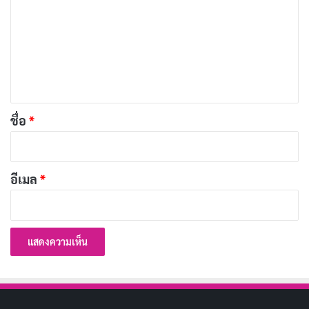
หัวเราะในขณะที่ตัวละครต้องตัดสินใจผิดพลาดอยู่ตลอด
า
เวลา และพาตัวเองเข้าไปสู่สถานการณ์ที่เลวร้ายที่สุด แต่ทุก
ม
ครั้งที่ Conny พบกับปัญหา เขากลับเอาตัวรอดได้อย่างไม่
เ
ห็
น่าเชื่อ ซึ่งทำให้หนังเรื่องนี้เต็มไปด้วยความวุ่นวายที่แฝงไป
น
ด้วยความน่าติดตาม
*
ชื่อ
*
อีเมล
*