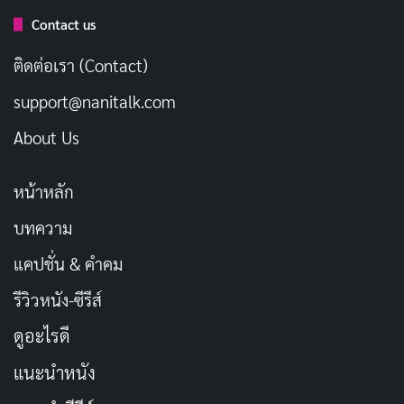
นอกจากนี้ การแสดงของ Dejan Čukić ในบท Norinder และ
Contact us
Joakim Sällquist ในบท Musse ก็ถือว่าทำได้ดีเช่นกัน โดย
เฉพาะ Musse ที่เป็นนักโทษที่มีนิสัยใจร้อน เขาช่วยเพิ่ม
ติดต่อเรา (Contact)
ความสนุกและความเบาสมองให้กับหนังในหลายช่วง
support@nanitalk.com
แม้ว่าเนื้อเรื่องของ “ผิดที่ ผิดทาง” จะมีความซับซ้อน แต่สิ่ง
About Us
ที่ทำให้หนังน่าสนใจคือการเผยปริศนาของการตายของ
หน้าหลัก
Luka ที่ถูกนำเสนออย่างแยบยล การเล่าเรื่องแบบผสม
ผสานความฮาและความลุ้นระทึก ทำให้คนดูอยากติดตาม
บทความ
ตลอดการรับชม อีกทั้งยังมีความพลิกผันที่คาดไม่ถึงเพิ่มเข้า
แคปชั่น & คำคม
มาในช่วงกลางเรื่อง สร้างความแปลกใจให้กับผู้ชมอย่างมาก
รีวิวหนัง-ซีรีส์
เมื่อ Conny พยายามหลบหนีจากตำรวจ เราจะได้พบกับ
ดูอะไรดี
การเปิดเผยที่น่าตกใจที่ทำให้ทุกอย่างเปลี่ยนไป ซึ่งเป็นการ
แนะนำหนัง
ใช้โครงเรื่องที่ไม่ค่อยพบเห็นในหนังทั่วไป นี่เป็นอีกจุดหนึ่งที่