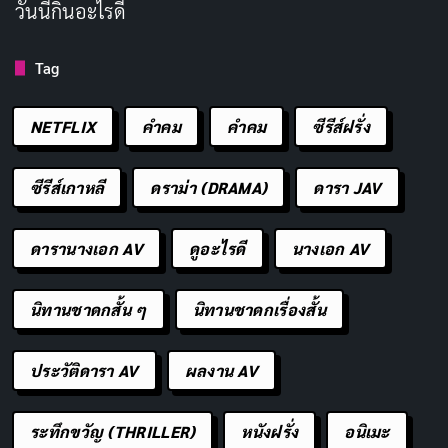
วันนี้กินอะไรดี
ยอดเยี่ยมของนักแสดงหลักและความตลกที่ไม่เหมือนใคร
ทำให้หนังเรื่องนี้เป็นหนึ่งในหนังที่ควรค่าแก่การรับชม
Tag
ประเภท: คอมเมดี้, อาชญากรรม, ดราม่า
NETFLIX
คำคม
คําคม
ซีรีส์ฝรั่ง
วันที่ออกอากาศ: 3 ตุลาคม 2024
นักแสดงนำ: David Dencik, Charlotta Lövgren
ซีรีส์เกาหลี
ดราม่า (DRAMA)
ดารา JAV
ผู้กำกับ: Jörgen Bergmark
จำนวนตอน/ความยาว: 1 ชั่วโมง 38 นาที
ดารานางเอก AV
ดูอะไรดี
นางเอก AV
เรตติ้ง IMDb: 6.3/10
นิทานชาดกสั้น ๆ
นิทานชาดกเรื่องสั้น
ช่องทางการดู:
Netflix
ประวัติดารา AV
ผลงาน AV
หนังฝรั่ง
ระทึกขวัญ (THRILLER)
หนังฝรั่ง
อนิเมะ