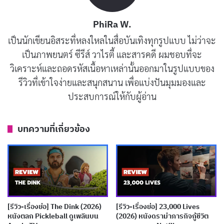
กลับสามารถสร้างความบันเทิงได้อย่างน่าเหลือเชื่อ
PhiRa W.
ตัวหนังใช้วิธีการเล่าเรื่องที่ต้องอาศัยการหยุดความเชื่อเล็ก
เป็นนักเขียนอิสระที่หลงใหลในสื่อบันเทิงทุกรูปแบบ ไม่ว่าจะ
น้อย เช่น การที่หูฟังตัดเสียงทำให้ Conny ไม่ได้ยินเสียงการ
เป็นภาพยนตร์ ซีรีส์ วาไรตี้ และสารคดี ผมชอบที่จะ
ฆาตกรรมที่เกิดขึ้นข้างหลังเขา ทั้งหมดนี้ทำให้คนดูต้อง
วิเคราะห์และถอดรหัสเนื้อหาเหล่านั้นออกมาในรูปแบบของ
ยอมรับในความไม่สมเหตุสมผลเหล่านี้เพื่อเพลิดเพลินกับ
รีวิวที่เข้าใจง่ายและสนุกสนาน เพื่อแบ่งปันมุมมองและ
ความบันเทิงที่หนังมอบให้ “ผิดที่ ผิดทาง” จึงกลายเป็นหนัง
ประสบการณ์ให้กับผู้อ่าน
ที่ผสมผสานความคอมเมดี้แบบสุดโต่งเข้ากับความดราม่า
ของสถานการณ์ที่ตึงเครียดอย่างลงตัว
บทความที่เกี่ยวข้อง
บทความที่เกี่ยวข้อง
[รีวิว-เรื่องย่อ] The Truthers (2026) หนังดราม่า
ทริลเลอร์สเปน เมื่อทฤษฎีสมคบคิดกลืนกิน
[รีวิว-เรื่องย่อ] The Dink (2026)
[รีวิว-เรื่องย่อ] 23,000 Lives
ครอบครัว
หนังตลก Pickleball ดูเพลินบน
(2026) หนังดราม่าภารกิจกู้ชีวิต
เผยแพร่เมื่อ: 1 สัปดาห์ ที่ผ่านมา