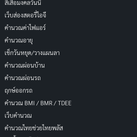
สีเสื้อมงคลวันนี้
แม้ว่าปริศนาหลักของเรื่องจะยังคงน่าสนใจอยู่ก็ตาม
เว็บส่องสตอรี่ไอจี
ถึงแม้จะมีบางช่วงที่เนื้อเรื่องดูยุ่งเหยิง แต่สิ่งที่ทำให้ “ผิดที่
คำนวณค่าไฟแอร์
ผิดทาง” เป็นหนังที่น่าชมก็คือการผสมผสานความตลกและ
คำนวณอายุ
ความลุ้นระทึกได้อย่างลงตัว เสน่ห์ของความตลกที่ไม่
สมบูรณ์แบบ บวกกับสถานการณ์ที่บีบคั้น ทำให้หนังนี้มีมิติ
เช็กวันหยุด/วางแผนลา
และเอกลักษณ์ที่ไม่เหมือนใคร การแสดงของ Filip Berg นั้น
คำนวณผ่อนบ้าน
ยอดเยี่ยมโดยเฉพาะการใช้หน้าตาท่ามกลางความโกลาหล
คำนวณผ่อนรถ
ได้อย่างมีเสน่ห์
ฤกษ์ออกรถ
“ผิดที่ ผิดทาง” (Trouble) เป็นหนังที่มีเสน่ห์เฉพาะตัว ด้วย
คำนวณ BMI / BMR / TDEE
การผสมผสานระหว่างความตลกขบขันและความลุ้นระทึก
อย่างชาญฉลาด หากคุณเป็นคนที่ชอบหนังที่มีทั้งความบ้า
เว็บคํานวณ
คลั่งและความฮา คุณจะสนุกกับหนังเรื่องนี้แน่นอน แม้ว่า
คํานวณไทยช่วยไทยพลัส
เนื้อเรื่องจะมีบางช่วงที่ซับซ้อนและไม่สมจริง แต่การแสดงที่