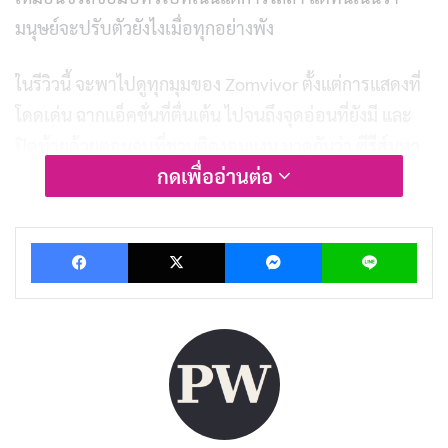
มนุษย์จะปรับตัวยังไงเมื่อทุกอย่างพัง
ในรีวิวนี้ จะพาไปดูทุกมุมของ Zomvivor ตั้งแต่การแสดงที่
โดดเด่น ฉากแอ็คชั่นที่ตื่นเต้น ไปจนถึงจุดอ่อนที่ยังมี และ
ปิดท้ายด้วยตอนจบที่ชวนติดงอมแงม มาดูกันว่า
ซีรีส์มหา
กดเพื่ออ่านต่อ
ลัยคลั่ง
เรื่องนี้จะทำให้ใจเต้นรัวได้ยังไง
Facebook
X
Messenger
Lin