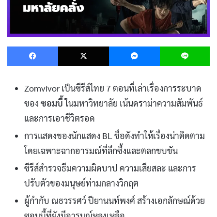
Facebook
X
Messenger
L
Zomvivor เป็นซีรีส์ไทย 7 ตอนที่เล่าเรื่องการระบาด
ของ
ซอมบี้
ในมหาวิทยาลัย เน้นดราม่าความสัมพันธ์
และการเอาชีวิตรอด
การแสดงของนักแสดง BL ชื่อดังทำให้เรื่องน่าติดตาม
โดยเฉพาะฉากอารมณ์ที่ลึกซึ้งและตลกขบขัน
ซีรีส์สำรวจธีมความผิดบาป ความเสียสละ และการ
ปรับตัวของมนุษย์ท่ามกลางวิกฤต
ผู้กำกับ ณธวรรศว์ ปียานนท์พงศ์ สร้างเอกลักษณ์ด้วย
ซอมบี้ที่ยังมีอารมณ์หลงเหลือ