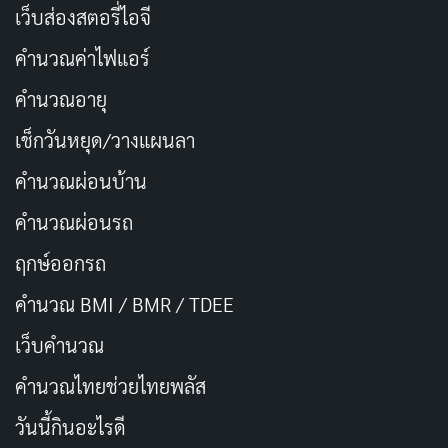
เว็บส่องสตอรี่ไอจี
คำนวณค่าไฟแอร์
คำนวณอายุ
เช็กวันหยุด/วางแผนลา
คำนวณผ่อนบ้าน
คำนวณผ่อนรถ
ฤกษ์ออกรถ
ฉากแอ็คชั่นใน
Zomvivor
ทำได้รวดเร็วและตื่นเต้นเกินคาด
คำนวณ BMI / BMR / TDEE
ไม่มีอึดอัดหรือโอเวอร์ดราม่าอย่างที่กลัว ทีมงานจัดการ
เว็บคํานวณ
จังหวะได้ดี เสียงประกอบและการถ่ายทำกล้องมาพร้อมกัน
คํานวณไทยช่วยไทยพลัส
แบบลงตัว ทำให้ทุกการไล่ล่าดูสมจริงและลุ้นสุดๆ ภาพรวม
ยังคงความสม่ำเสมอแม้ในรายละเอียดเล็กๆ อย่างแอ่งน้ำ
วันนี้กินอะไรดี
ฝนหรือแสงไฟที่ช่วยเสริมบรรยากาศมหาวิทยาลัยที่พังยับ