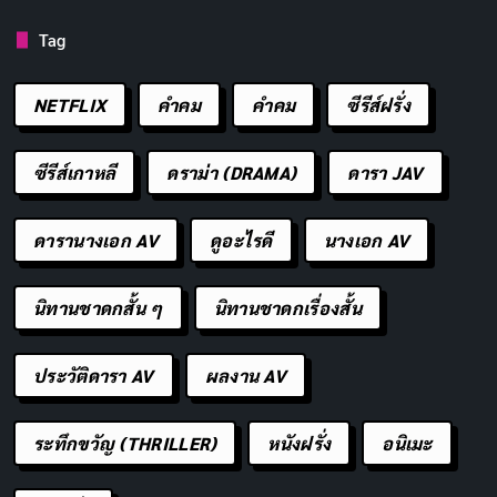
Tag
จุดเด่นอีกอย่างคือซอมบี้ที่ไม่ใช่แค่สัตว์ประหลาดไร้สมอง
พวกมันยังแสดงอารมณ์และความเห็นอกเห็นใจได้บ้าง
NETFLIX
คำคม
คําคม
ซีรีส์ฝรั่ง
อย่างฉากซอมบี้กวาดพื้นหรือจัดหนังสือบนชั้นที่ชวนขำแต่ก็
เศร้า มันเหมือนไวรัสยังทิ้งร่องรอยความเป็นมนุษย์ไว้ ทำให้
ซีรีส์เกาหลี
ดราม่า (DRAMA)
ดารา JAV
ซอมบี้ดูน่าเวทนาและน่ากลัวในแบบใหม่ ไม่ใช่แค่เครื่องจักร
สังหาร
ดารานางเอก AV
ดูอะไรดี
นางเอก AV
การผลิตโดยรวมยกให้ Netflix ที่ทุ่มทุนให้ซีรีส์ไทยเรื่องนี้ดู
นิทานชาดกสั้น ๆ
นิทานชาดกเรื่องสั้น
ระดับสากล ภาพสีสันสดใสผสมความมืดมนได้ดี ชวนให้
นึกถึงชีวิตวัยรุ่นในมหา’ลัยที่พลิกผันไปในทางเลวร้าย แต่ก็
ประวัติดารา AV
ผลงาน AV
ยังมีมุมตลกที่ทำให้ไม่เครียดเกินไป เหมือนนั่งดูหนังกับ
เพื่อนๆ ในคืนฝนตก
ระทึกขวัญ (THRILLER)
หนังฝรั่ง
อนิเมะ
สิ่งที่ทำให้
Zomvivor
โดดเด่นคือการผสมผสานอารมณ์ได้