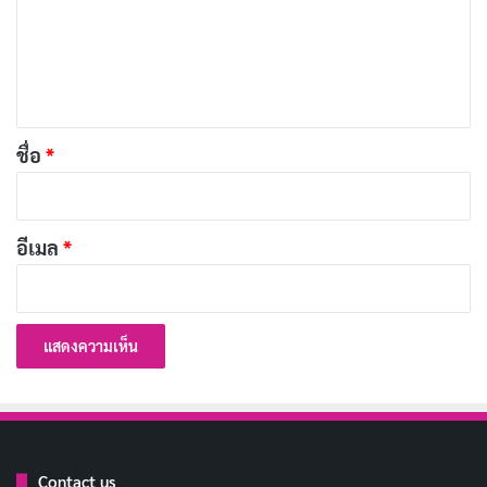
ม
เผยแพร่เมื่อ: 3 วัน ที่ผ่านมา
เ
[รีวิว-เรื่องย่อ] The Bombing of Pan Am 103 ซีรีส์
ห็
คดีล็อกเกอร์บีที่กลายเป็นเพียงบันทึกการประชุม
น
เผยแพร่เมื่อ: 6 วัน ที่ผ่านมา
*
ชื่อ
*
นอกจากนี้ยังมี ดร.วิโรจน์ (เวียร์ ศุกลวัฒน์) ที่เพิ่มมิติให้กับ
เรื่องด้วยบทบาทนักวิทยาศาสตร์ลึกลับ และนักแสดงสมทบ
อีเมล
*
อีกเพียบที่ทำให้เคมีระหว่างตัวละครลงตัวสุดๆ ซีรีส์นี้
เหมือนปาร์ตี้รวมดาว
BL
ที่แฟนๆ รอคอย โดยเฉพาะการ
แสดงที่ถ่ายทอดอารมณ์ได้จริงใจ จนลืมไปเลยว่ากำลังดู
เรื่องซอมบี้
Contact us