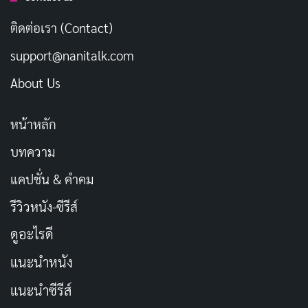
ติดต่อเรา (Contact)
support@nanitalk.com
About Us
หน้าหลัก
ตัวละครใน
Zomvivor
คือจุดเด่นที่ทำให้ซีรีส์นี้มีชีวิตชีวา
บทความ
แต่ละคนมีมิติลึกซึ้ง ไม่ใช่แค่เหยื่อหรือนักรบธรรมดา อย่าง
แคปชั่น & คำคม
เปา (จิมมี่ กานต์) ที่เริ่มจากคนธรรมดาแต่ค่อยๆ แตกสลาย
รีวิวหนัง-ซีรีส์
เพราะบาดแผลในใจ ความบ้าคลั่งของเขาไม่ใช่แค่ความชั่ว
ร้าย แต่มาจากความเจ็บปวด ความรู้สึกผิด และความสิ้น
ดูอะไรดี
หวังที่สะสมมานาน ฉากที่อาเกะหยุดเขาเอาไว้คือโมเมนต์ที่
แนะนำหนัง
ทรงพลังที่สุด ชวนให้ขนลุกและสะเทือนใจไปพร้อมกัน
แนะนำซีรีส์