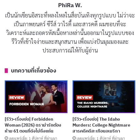
PhiRa W.
รีวิวและเรื่องย่อ Zomvivor (มหาลัยคลั่ง)
เป็นนักเขียนอิสระที่หลงใหลในสื่อบันเทิงทุกรูปแบบ ไม่ว่าจะ
เป็นภาพยนตร์ ซีรีส์ วาไรตี้ และสารคดี ผมชอบที่จะ
Zomvivor
พาไปสู่จักรวาลที่มหาวิทยาลัยกลายเป็นพื้นที่
วิเคราะห์และถอดรหัสเนื้อหาเหล่านั้นออกมาในรูปแบบของ
อันตรายจาก
การระบาดของซอมบี้
ลึกลับ แต่สิ่งที่ทำให้
รีวิวที่เข้าใจง่ายและสนุกสนาน เพื่อแบ่งปันมุมมองและ
เรื่องนี้แตกต่างคือการไม่ยึดติดกับสูตรสำเร็จแบบซีรีส์
ประสบการณ์ให้กับผู้อ่าน
ซอมบี้ทั่วไป มันเจาะลึกถึงความรู้สึกผิด ความสัมพันธ์ที่ซับ
ซ้อน การยอมสละเพื่อคนอื่น และที่สำคัญคือมนุษย์จะ
บทความที่เกี่ยวข้อง
เปลี่ยนไปยังไงเมื่อโลกทั้งใบพังทลายลง ด้วยการกำกับของ
ณธวรรศว์ ปียานนท์พงศ์
ที่นำเสนอเรื่องราวด้วยสไตล์
ไทยๆ ผสมความสนุกและดราม่าได้อย่างลงตัว
ซีรีส์แบ่งเป็น 7 ตอนที่แต่ละตอนชวนลุ้นแบบไม่วางตา เริ่ม
[รีวิว-เรื่องย่อ] Forbidden
[รีวิว-เรื่องย่อ] The Idaho
จากเหตุการณ์ระบาดที่ทำให้ทุกคนต้องรวมกลุ่มเอาชีวิต
Woman (2026) ดราม่ารักต้อง
Murders: College Nightmare
ห้าม 61 ตอนที่ดังไม่ถึงแก่น
สารคดีคดีสะเทือนอเมริกา
รอด ตัวละครอย่าง นิ้ง (เจนิส เจณิสตา พรหมผดุงชีพ) ที่
เผยแพร่เมื่อ: 1 สัปดาห์ ที่ผ่านมา
เผยแพร่เมื่อ: 1 สัปดาห์ ที่ผ่านมา