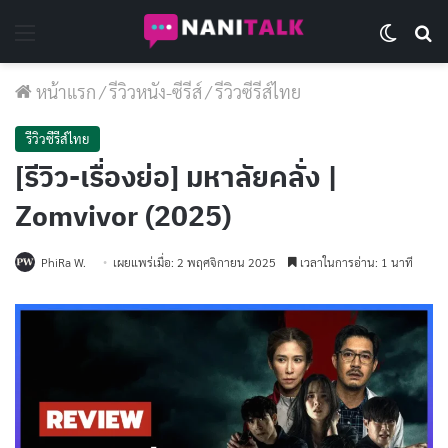
Menu
Switch 
Se
หน้าแรก
/
รีวิวหนัง-ซีรีส์
/
รีวิวซีรีส์ไทย
รีวิวซีรีส์ไทย
[รีวิว-เรื่องย่อ] มหาลัยคลั่ง |
Zomvivor (2025)
PhiRa W.
เผยแพร่เมื่อ: 2 พฤศจิกายน 2025
เวลาในการอ่าน: 1 นาที