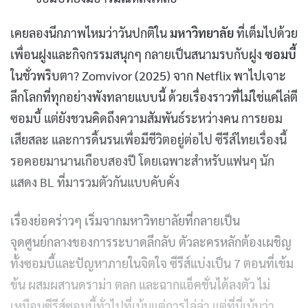
เคยลองนึกภาพไหมว่าวันปกติใน
มหาวิทยาลัย
ที่เต็มไปด้วย
เพื่อนฝูงและกิจกรรมสนุกๆ กลายเป็นสนามรบกับฝูง
ซอมบี้
ในชั่วพริบตา? Zomvivor (2025) จาก Netflix พาไปเจาะ
ลึกโลกที่ทุกอย่างพังทลายแบบนี้ ด้วยเรื่องราวที่ไม่ใช่แค่ไล่ตี
ซอมบี้ แต่ยังชวนคิดถึงความสัมพันธ์ระหว่างคน การยอม
เสียสละ และการดิ้นรนเพื่อมีชีวิตอยู่ต่อไป ซีรีส์ไทยเรื่องนี้
รอคอยมานานเกือบสองปี โดยเฉพาะสำหรับแฟนๆ นัก
แสดง BL ที่มารวมตัวกันแบบคับคั่ง
เรื่องย่อคร่าวๆ เริ่มจากมหาวิทยาลัยที่กลายเป็น
จุดศูนย์กลางของการระบาดลึกลับ ตัวละครหลักต้องเผชิญ
ทั้งซอมบี้และปัญหาภายในจิตใจ ซีรีส์แบ่งเป็น 7 ตอนที่เข้ม
ข้น ผสมผสานดราม่า ตลก และฉากแอ็คชั่นได้ลงตัว ไม่
เหมือนซีรีส์ซอมบี้ทั่วไปที่เน้นแต่การไล่ล่า แต่ที่นี่เน้นว่า