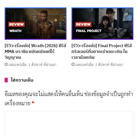
แข็งแกร่งแต่ก็หงุดหงิดใจได้ง่าย ยีน (ทอมมี่ สิทธิโชค) ที่ต้อง
เผชิญทางเลือกระหว่างเพื่อนและตัวเอง นนท์ (นุนิว ชววริ
นทร์) น้องชายที่ซ่อนความสามารถไว้ และซาน (ซี พฤกษ์) ที่
เพิ่มสีสันด้วยความตลก พวกเขาต้องต่อสู้ทั้งซอมบี้และ
ปัญหาภายในกลุ่ม ทำให้เรื่องราวไม่น่าเบื่อเลยสักนาที
[รีวิว-เรื่องย่อ] Wrath (2026) ซีรีส์
[รีวิว-เรื่องย่อ] Final Project ซีรีส์
MMA บราซิล หมัดหนักแต่ไร้
ทริลเลอร์ที่อยากเล่าเยอะเกิน ใน
วิญญาณ
เวลาน้อยเกิน
บทความที่เกี่ยวข้อง
เผยแพร่เมื่อ: 1 สัปดาห์ ที่ผ่านมา
เผยแพร่เมื่อ: 1 สัปดาห์ ที่ผ่านมา
[รีวิว-เรื่องย่อ] Wild Sing (2026) หนังเกาหลีไอดอล
ใส่ความเห็น
ตกอับคืนเวที ฝังใจกว่าแค่เพลงเดียวใน Netflix
เผยแพร่เมื่อ: 8 ชั่วโมง ที่ผ่านมา
อีเมลของคุณจะไม่แสดงให้คนอื่นเห็น
ช่องข้อมูลจำเป็นถูกทำ
เครื่องหมาย
*
[รีวิว-เรื่องย่อ] หลวงพ่อเสือ ซีรีส์แอ็กชันสายลับไทย
เผยแพร่เมื่อ: 2 วัน ที่ผ่านมา
ค
ว
[รีวิว-เรื่องย่อ] GATE24: The Border ซีรีส์ศุลกากร
า
สนามบินจากญี่ปุ่นบน Netflix