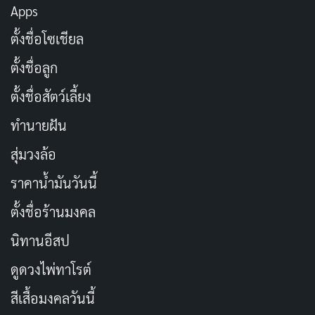
ส่วน นิ้ง (เจนิส เจณิสตา) เป็นตัวละครที่ทั้งน่าชื่นชอบและ
Apps
น่าหงุดหงิดในเวลาเดียวกัน เธอรักน้องชาย นนท์ อย่างสุด
ตั้งชื่อโซเชียล
หัวใจ แต่บางทีก็มองข้ามความสามารถของเขา ทำให้อยาก
ตั้งชื่อลูก
จะตะโกนบอกให้เธอเห็นคุณค่าของคนรอบตัวมากกว่านี้
การแกว่งไกวทางอารมณ์ของเธออาจทำลายความตึงเครียด
ตั้งชื่อสัตว์เลี้ยง
บ้าง แต่ก็นั่นแหละที่ทำให้เธอดูเป็นมนุษย์จริงๆ ไม่สมบูรณ์
ทำนายฝัน
แบบเกินไป
สุ่มวงล้อ
นักแสดงอื่นๆ อย่าง ยีน (ทอมมี่ สิทธิโชค) ถ่ายทอดความขัด
ราคาน้ำมันวันนี้
แย้งภายในได้ดี โดยเฉพาะการเลือกระหว่างความภักดีต่อ
ตั้งชื่อร้านมงคล
เพื่อนกับการเอาตัวรอด ส่วน นนท์ (นุนิว ชววรินทร์) ที่ดู
เหมือนเงาของพี่สาวแต่ค่อยๆ เติบโตขึ้นมาเป็นกุญแจ
นิทานอีสป
สำคัญของเรื่อง การแสดงของทุกคนผสานกันได้อย่าง
ดูดวงไพ่ทาโรต์
กลมกล่อม ทำให้ผู้ชมผูกพันกับตัวละคร จนลืมไปว่าพวกเขา
สีเสื้อมงคลวันนี้
กำลังอยู่ในสถานการณ์คลั่ง