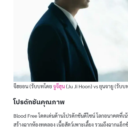
จีฮยอน (รับบทโดย
จูจีฮุน
(Ju Ji Hoon) vs ยุนจายู (รับ
โปรดักชันคุณภาพ
Blood Free โดดเด่นด้านโปรดักชันดีไซน์ โลกอนาคตที่
สร้างฉากห้องทดลอง เนื้อสัตว์เพาะเลี้ยง รวมถึงฉากแอ็กชั