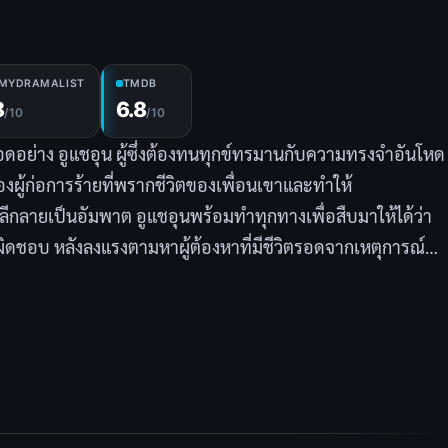
MYDRAMALIST
TMDB
8
6.8
/10
/10
ยอดอย่าง อูแชอุน ผู้ซึ่งต้องทนทุกข์ทรมานกับความทรงจำอันโหด
งผู้ก่อการร้ายที่พรากชีวิตของเพื่อนเขาและทำให้
ีกลายเป็นอัมพาต อูแชอุนพร้อมทำทุกทางเพื่อสืบมาให้ได้ว่า
ผิดชอบ หลังลงแรงตามหาผู้ต้องหาที่มีชีวิตรอดจากเหตุการณ์ดัง
เบาะแสที่น่าสงสัย นั่นคือบริษัทของซีอีโอ ยุนจายู ได้รับผล
์ในช่วงปีที่ผ่านมานับตั้งแต่การโจมตี แต่เนื่องจาก ยุนจายู ตก
จากกลุ่มค้ายา ผู้ก่อการร้าย แฮกเกอร์ และกลุ่มคนผู้นิยมวิธีการ
สวมรอยเป็นบอดี้การ์ดส่วนตัวของเธอ เพื่อแทรกซึมเข้าไปใน