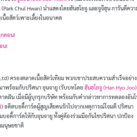
น (Park Chul Hwan) นำแสดงโดยฮันฮโยจู และจูจีฮุน การันตีควา
เนื้อสัตว์เพาะเลี้ยงในอนาคต
ทุกตอน!
ตอน!
.,Ltd) ครองตลาดเนื้อสัตว์เทียม พวกเขาประสบความสำเร็จอย่าง
บมาพร้อมกับปริศนา ยุนจายู (รับบทโดย
ฮันฮโยจู (Han Hyo Joo)
คาดฝัน เมื่อมีผู้บุกรุกบริษัท พร้อมกับคำกล่าวหาการทดลองอัน
)
) อดีตบอดี้การ์ดผู้สูญเสียคนรักไปจากเหตุการณ์โจมตี ปริศนา
็นบอดี้การ์ดให้กับยุนจายู ทั้งคู่ต้องร่วมมือกันไขปริศนา ปกป้อง
งมนุษยชาติ