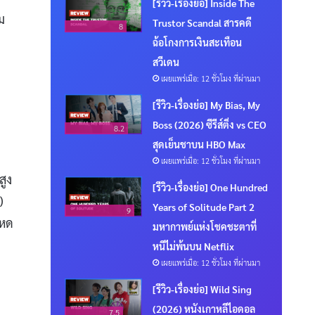
[รีวิว-เรื่องย่อ] Inside The
ม
Trustor Scandal สารคดี
8
ฉ้อโกงการเงินสะเทือน
สวีเดน
เผยแพร่เมื่อ: 12 ชั่วโมง ที่ผ่านมา
[รีวิว-เรื่องย่อ] My Bias, My
Boss (2026) ซีรีส์ติ่ง vs CEO
8.2
สุดเย็นชาบน HBO Max
เผยแพร่เมื่อ: 12 ชั่วโมง ที่ผ่านมา
สูง
[รีวิว-เรื่องย่อ] One Hundred
)
Years of Solitude Part 2
9
โหด
มหากาพย์แห่งโชคชะตาที่
หนีไม่พ้นบน Netflix
เผยแพร่เมื่อ: 12 ชั่วโมง ที่ผ่านมา
[รีวิว-เรื่องย่อ] Wild Sing
(2026) หนังเกาหลีไอดอล
7.5