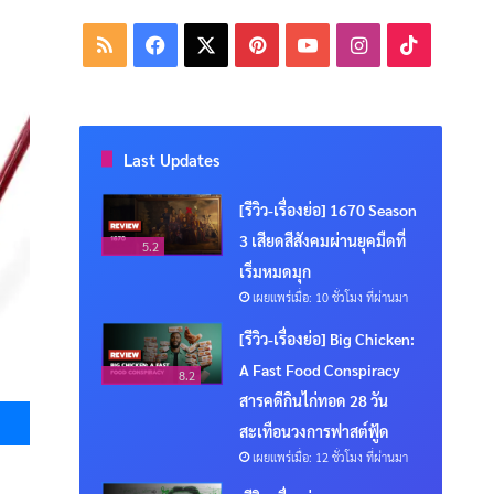
RSS
Facebook
X
Pinterest
YouTube
Instagram
TikTok
Last Updates
[รีวิว-เรื่องย่อ] 1670 Season
3 เสียดสีสังคมผ่านยุคมืดที่
5.2
เริ่มหมดมุก
เผยแพร่เมื่อ: 10 ชั่วโมง ที่ผ่านมา
[รีวิว-เรื่องย่อ] Big Chicken:
A Fast Food Conspiracy
8.2
Messenger
สารคดีกินไก่ทอด 28 วัน
สะเทือนวงการฟาสต์ฟู้ด
เผยแพร่เมื่อ: 12 ชั่วโมง ที่ผ่านมา