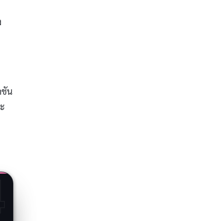
ง
กชัน
ละ
4