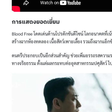
การแสดงยอดเยี่ยม
Blood Free โดดเด่นด้านโปรดักชันดีไซน์ โลกอนาคตที่
สร้างฉากห้องทดลอง เนื้อสัตว์เพาะเลี้ยง รวมถึงฉากแอ็กชั
ดนตรีประกอบเป็นอีกส่วนสำคัญ ช่วยเพิ่มอรรถรสความระทึ
ทางจริยธรรม ตั้งแต่ผลกระทบต่ออุตสาหกรรมปศุสัตว์