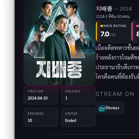
지배종
— 2024
2024
1 ซีซัน
10 ตอน
IMDB RATING
7.0
/10
เมื่ออดีตทหารชั้น
ร้ายหลังการโจมตีขอ
ประธานาธิบดีเกาหล
ใครคือคนที่ต้องรับ
กล่าว แชอุนได้ค้นพบ
FIRST AIR
SEASONS
STREAM ON
กำไรเป็นประวัติการณ
2024-04-10
1
อยู่ภายใต้ภัยคุกคาม
Disney+
EPISODES
STATUS
ที่รุนแรง แชอุนจึง
10
Ended
องค์กรของยุนจายู