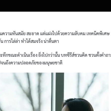
เน้นความทันสมัย สะอาด แต่แฝงไปด้วยความลับคม เทคนิคพิเศษ
น การไล่ล่า ทำได้สมจริง น่าตื่นตา
กขณะดำเนินเรื่อง ยิ่งไปกว่านั้น บทซีรีส์ชวนคิด ชวนตั้งคำถ
 ไปจนถึงความปลอดภัยของมนุษยชาติ