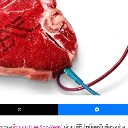
k
X
นบทของ
อีซูยอน (Lee Soo-Yeon)
เจ้าแม่ซีรีส์พล็อตซับซ้อนอย่าง