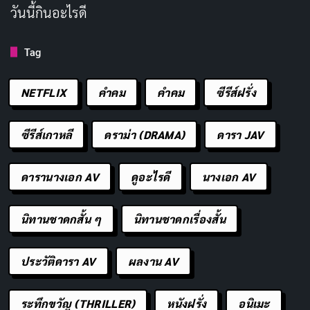
พี่น้องปาฏิหาริย์
วันนี้กินอะไรดี
기적의 형제
— 2023
Tag
2023
1 ซีซัน
16 ตอน
IMDB RATING
MYDRAMALIST
TMDB
NETFLIX
คำคม
คําคม
ซีรีส์ฝรั่ง
7.6
8.2
7.1
/10
/10
/10
ความปรารถนาในชีวิตดงจูคือการเป็นนักเขียนที่มีชื่อ
ซีรีส์เกาหลี
ดราม่า (DRAMA)
ดารา JAV
เสียงเหมือนกับคนที่มีชื่อเดียวกับเขา ได้มีที่ยืนอยู่
ท่ามกลางคนเก่ง ๆ มากมายในวงการน้ำหมึก ทว่า
ดารานางเอก AV
ดูอะไรดี
นางเอก AV
สถานการณ์ปัจจุบันของเขากลับสิ้นหวังแบบสุด ๆ วัน
หนึ่ง เด็กหนุ่มลึกลับที่มีพลังพิเศษคนหนึ่งชื่อคังซาน ได้
นิทานชาดกสั้น ๆ
นิทานชาดกเรื่องสั้น
STREAM ON
เข้ามาในชีวิตเขา ตัวตนและที่มาของซานไม่ได้มีความ
สลักสำคัญอะไรกับดงจู แต่ซานกลับดึงดงจูเข้าสู่ความ
ประวัติดารา AV
ผลงาน AV
Netflix
Monomax
โกลาหลวุ่นวาย ในขณะที่ดงจูเองก็ติดกับความเป็นจริง
อันปั่นป่วนของชีวิตอยู่แล้ว แต่แล้วดงจูก็ได้บังเอิญไป
ระทึกขวัญ (THRILLER)
หนังฝรั่ง
อนิเมะ