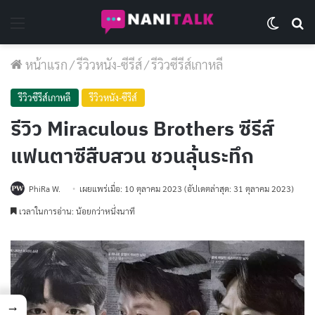
Menu
Switch 
Se
หน้าแรก
/
รีวิวหนัง-ซีรีส์
/
รีวิวซีรีส์เกาหลี
รีวิวซีรีส์เกาหลี
รีวิวหนัง-ซีรีส์
รีวิว Miraculous Brothers ซีรีส์
แฟนตาซีสืบสวน ชวนลุ้นระทึก
PhiRa W.
เผยแพร่เมื่อ: 10 ตุลาคม 2023
(อัปเดตล่าสุด: 31 ตุลาคม 2023)
เวลาในการอ่าน: น้อยกว่าหนึ่งนาที
→