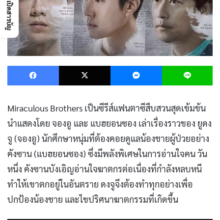
เปิดสารบัญ
Facebook
X
Messenger
L
Miraculous Brothers เป็นซีรีส์แฟนตาซีสืบสวนสุดเข้มข้น
นำแสดงโดย จองอู และ แบฮยอนซอง เล่าเรื่องราวของ ยูดง
จู (จองอู) นักศึกษาหนุ่มที่ต้องคอยดูแลน้องชายผู้ป่วยอย่าง
คังซาน (แบฮยอนซอง) ซึ่งมีพลังพิเศษในการอ่านใจคน วัน
หนึ่ง คังซานบังเอิญอ่านใจฆาตกรต่อเนื่องที่กำลังหลบหนี
ทำให้เขาตกอยู่ในอันตราย ดงจูจึงต้องทำทุกอย่างเพื่อ
ปกป้องน้องชาย และไขปริศนาฆาตกรรมที่เกิดขึ้น