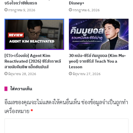
จริงใจกว่าซีซั่นแรก
Disney+
ขวัญเหนือธรรมชาติแห่งวังต้องห้าม
กรกฎาคม 9, 2026
กรกฎาคม 6, 2026
เผยแพร่เมื่อ: 3 สัปดาห์ ที่ผ่านมา
[รีวิว-เรื่องย่อ] Dream to You (2026) รีวิวซีรีส์เกา
หลีดราม่าโรแมนติก ฮวังอินยอบ ฮเยรี
เผยแพร่เมื่อ: 4 สัปดาห์ ที่ผ่านมา
[รีวิว-เรื่องย่อ] The Apartment Job (2026) ซีรีส์
[รีวิว-เรื่องย่อ] Agent Kim
30 หนัง-ซีรีย์ คิมมูยอล (Kim Mu-
Reactivated (2026) ซีรีส์เกาหลี
yeol) จากซีรีส์ Teach You a
ปล้นเกาหลีที่เปิดแผลคอร์รัปชันบน Netflix
สายลับคืนชีพ แอ็กชันมันส์
Lesson
เผยแพร่เมื่อ: 4 สัปดาห์ ที่ผ่านมา
มิถุนายน 28, 2026
มิถุนายน 27, 2026
ใส่ความเห็น
ซีรีส์ยังใช้มุมกล้องและเทคนิคการถ่ายภาพที่หลากหลาย
อีเมลของคุณจะไม่แสดงให้คนอื่นเห็น
ช่องข้อมูลจำเป็นถูกทำ
เพื่อถ่ายทอดความรู้สึกนึกคิดของตัวละคร และความตื่น
เครื่องหมาย
*
เต้นของฉากแอ็กชันได้อย่างมีประสิทธิภาพ
ค
โดยรวม
ว