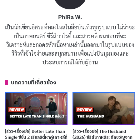
การถ่ายภาพ
PhiRa W.
เป็นนักเขียนอิสระที่หลงใหลในสื่อบันเทิงทุกรูปแบบ ไม่ว่าจะ
ซีรีส์ Miraculous Brothers มีการถ่ายภาพที่สวยงาม โดยใช้
เป็นภาพยนตร์ ซีรีส์ วาไรตี้ และสารคดี ผมชอบที่จะ
โทนสีที่เหมาะสมกับบรรยากาศของเรื่อง เช่น ฉากในเวลา
วิเคราะห์และถอดรหัสเนื้อหาเหล่านั้นออกมาในรูปแบบของ
กลางคืนจะใช้โทนสีฟ้าเข้ม เพื่อสร้างความลึกลับและน่าตื่น
รีวิวที่เข้าใจง่ายและสนุกสนาน เพื่อแบ่งปันมุมมองและ
เต้น ส่วนฉากในเวลากลางวันจะใช้โทนสีที่สดใส เพื่อสร้าง
ประสบการณ์ให้กับผู้อ่าน
ความรู้สึกอบอุ่นและสดชื่น
บทความที่เกี่ยวข้อง
บทความที่เกี่ยวข้อง
[รีวิว-เรื่องย่อ] Spooky in Love (2026) ทายาทเห็น
ผีคู่รักอัยการบน Netflix
เผยแพร่เมื่อ: 3 สัปดาห์ ที่ผ่านมา
[รีวิว-เรื่องย่อ] Better Late Than
[รีวิว-เรื่องย่อ] The Husband
[รีวิว-เรื่องย่อ] The East Palace (2026) ซีรีส์สยอง
Single ซีซั่น 2 เรียลลิตี้หาคู่เกาหลีที่
(2026) ซีรีส์เกาหลีระทึกขวัญจาก