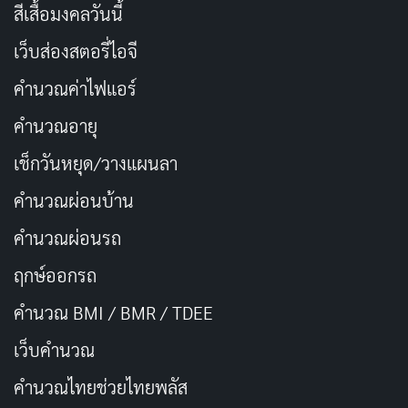
สีเสื้อมงคลวันนี้
เว็บส่องสตอรี่ไอจี
คำนวณค่าไฟแอร์
คำนวณอายุ
เช็กวันหยุด/วางแผนลา
คำนวณผ่อนบ้าน
คำนวณผ่อนรถ
FIRST AIR
SEASONS
2023-06-28
1
ฤกษ์ออกรถ
คำนวณ BMI / BMR / TDEE
EPISODES
STATUS
16
Ended
เว็บคํานวณ
TV Series
ลึกลับ
หนังชีวิต
จิตนิมิตแนววิทยาศาสตร์
คํานวณไทยช่วยไทยพลัส
จบแล้ว