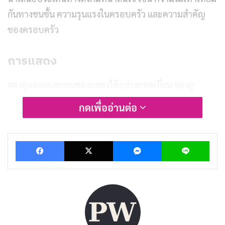
กันทางชนชั้น ความรุนแรงในครอบครัว และความสำคัญ
ของครอบครัว
การแสดง
จองอูและแบฮยอนซองแสดงได้อย่างยอดเยี่ยม จองอู
ถ่ายทอดอารมณ์ความรู้สึกของตัวละครดงจูได้อย่างเป็น
กดเพื่ออ่านต่อ
ธรรมชาติ ทั้งความรัก ความห่วงใย และความเสียสละเพื่อ
น้องชาย ส่วนแบฮยอนซองก็ถ่ายทอดอารมณ์ความรู้สึกของ
Facebook
X
Messenger
Lin
คังซานได้อย่างน่าสงสารและน่าเห็นใจ โดยเฉพาะฉากที่เขา
ต้องเผชิญกับความเจ็บปวดทั้งทางกายและใจ
นอกจากนี้ ซีรีส์ยังมีนักแสดงสมทบที่แสดงได้ดีมากเช่นกัน
เช่น อีฮงเน่ ที่รับบทเป็นนักสืบจองซอก พี่ชายของดงจู และ
ชเวยอจิน ที่รับบทเป็น จีฮวายองเพื่อนสนิทของดงจู