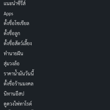
IMDb - 7.5
แนะนำซีรีส์
Apps
7.5
ตั้งชื่อโซเชียล
ตั้งชื่อลูก
ตั้งชื่อสัตว์เลี้ยง
โดยรวมแล้ว ฉันคิดว่าซีรีส์ Miraculous Brothers เป็นซี
รีส์ที่ดีมากและเหมาะสำหรับผู้ชมที่ชื่นชอบซีรีส์
ทำนายฝัน
แฟนตาซีสืบสวน ฉันขอแนะนำซีรีส์เรื่องนี้ให้กับทุกคนที่
สุ่มวงล้อ
กำลังมองหาซีรีส์ที่สนุกสนานและน่าติดตาม
ราคาน้ำมันวันนี้
User Rating:
ตั้งชื่อร้านมงคล
Be the first one !
นิทานอีสป
ดูดวงไพ่ทาโรต์