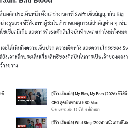
r Braun: Bad Blood
นหลักประเด็นหนึ่ง ตั้งแต่ช่วงเวลาที่ Swift เซ็นสัญญากับ Big
ย่างรุนแรง ซีรีส์จะพาผู้ชมไปสำรวจเหตุการณ์สำคัญต่าง ๆ เช่น
นโซเชียลมีเดีย และการที่เธอตัดสินใจบันทึกเพลงเก่าใหม่ทั้งหมด
ู้ชมจะได้เห็นถึงความเจ็บปวด ความผิดหวัง และความโกรธของ Sw
รีส์ยังเจาะลึกประเด็นเรื่องสิทธิของศิลปินในการเป็นเจ้าของผลง
กว้างขวาง
คดี
[รีวิว-เรื่องย่อ] My Bias, My Boss (2026) ซีรีส์ติ่
CEO สุดเย็นชาบน HBO Max
เผยแพร่เมื่อ: 13 ชั่วโมง ที่ผ่านมา
[รีวิว-เรื่องย่อ] Wild Sing (2026) หนังเกาหลีไ