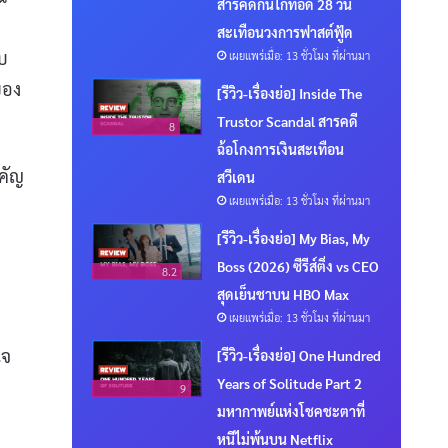
สารคดีกินไก่ทอด 28 วัน
สะเทือนวงการฟาสต์ฟู้ด
ับ
เผยแพร่เมื่อ: 13 ชั่วโมง ที่ผ่านมา
ของ
[รีวิว-เรื่องย่อ] Inside The
Trustor Scandal สารคดี
8
ฉ้อโกงการเงินสะเทือน
ำคัญ
สวีเดน
เผยแพร่เมื่อ: 13 ชั่วโมง ที่ผ่านมา
[รีวิว-เรื่องย่อ] My Bias, My
Boss (2026) ซีรีส์ติ่ง vs CEO
8.2
สุดเย็นชาบน HBO Max
เผยแพร่เมื่อ: 13 ชั่วโมง ที่ผ่านมา
ใจ
[รีวิว-เรื่องย่อ] One Hundred
Years of Solitude Part 2
9
มหากาพย์แห่งโชคชะตาที่
หนีไม่พ้นบน Netflix