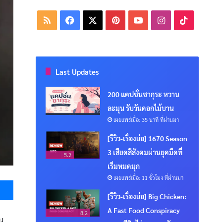
RSS
Facebook
X
Pinterest
YouTube
Instagram
TikTok
Last Updates
200 แคปชั่นซากุระ หวาน
ละมุน รับวันดอกไม้บาน
เผยแพร่เมื่อ: 35 นาที ที่ผ่านมา
[รีวิว-เรื่องย่อ] 1670 Season
3 เสียดสีสังคมผ่านยุคมืดที่
5.2
เริ่มหมดมุก
เผยแพร่เมื่อ: 11 ชั่วโมง ที่ผ่านมา
Messenger
[รีวิว-เรื่องย่อ] Big Chicken:
A Fast Food Conspiracy
8.2
น