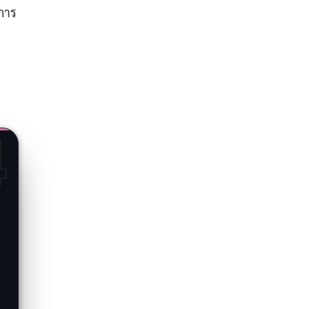
งการ
4