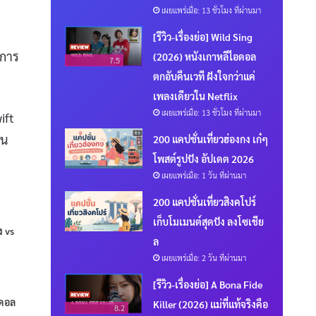
เผยแพร่เมื่อ: 13 ชั่วโมง ที่ผ่านมา
[รีวิว-เรื่องย่อ] Wild Sing
 การ
(2026) หนังเกาหลีไอดอล
7.5
ตกอับคืนเวที ฝังใจกว่าแค่
เพลงเดียวใน Netflix
เผยแพร่เมื่อ: 13 ชั่วโมง ที่ผ่านมา
ift
าน
200 แคปชั่นเที่ยวฮ่องกง เก๋ๆ
โพสต์รูปปัง อัปเดต 2026
เผยแพร่เมื่อ: 1 วัน ที่ผ่านมา
200 แคปชั่นเที่ยวสิงคโปร์
เก็บโมเมนต์สุดปัง ลงโซเชีย
ง vs
ล
เผยแพร่เมื่อ: 2 วัน ที่ผ่านมา
[รีวิว-เรื่องย่อ] A Bona Fide
อดอล
Killer (2026) แม่ที่แท้จริงคือ
8.2