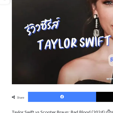
Faceboo
Share
Taylor Swift vs Scooter Braun: Bad Blood (2024) เป็นซีร