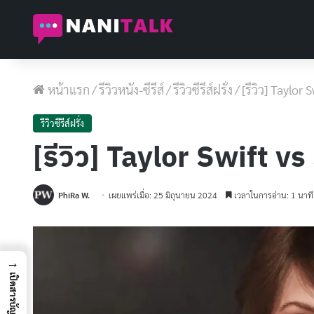
หน้าแรก
/
รีวิวหนัง-ซีรีส์
/
รีวิวซีรีส์ฝรั่ง
/
[รีวิว] Taylor
รีวิวซีรีส์ฝรั่ง
[รีวิว] Taylor Swift 
PhiRa W.
เผยแพร่เมื่อ: 25 มิถุนายน 2024
เวลาในการอ่าน: 1 นาที
→
เปิดสารบัญ