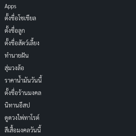
Apps
ซีรีส์ The Bear ใช้โทนสีที่อบอุ่นและสบายตา เพื่อให้เข้ากับ
ตั้งชื่อโซเชียล
บรรยากาศของร้านแซนด์วิชที่เป็นร้านเล็กๆ และอบอุ่น
ตั้งชื่อลูก
งานออกแบบฉากก็ทำได้ดีเยี่ยมเช่นกัน โดยเฉพาะอย่างยิ่ง
การออกแบบห้องครัวของร้านแซนด์วิชที่ดูเป็นมืออาชีพ
ตั้งชื่อสัตว์เลี้ยง
และสะอาดสะอ้าน
ทำนายฝัน
สุ่มวงล้อ
สรุป
ราคาน้ำมันวันนี้
รีวิว The Bear เป็นซีรีส์ที่กำลังได้รับความนิยมอย่างมาก ซี
ตั้งชื่อร้านมงคล
รีส์นี้เล่าเรื่องราวของคาร์ไมน์ “คาร์ม” เบอร์ซาโต (Jeremy
Allen White), เชฟหนุ่มที่เดินทางกลับมาชิคาโกเพื่อรับช่วง
นิทานอีสป
ต่อร้านแซนวิชเนื้อของครอบครัวหลังจากที่พี่ชายเสียชีวิต ซี
ดูดวงไพ่ทาโรต์
รีส์นี้ได้รับคำชื่นชมอย่างมากจากนักวิจารณ์สำหรับการ
สีเสื้อมงคลวันนี้
แสดงตลกที่มีชั้นเชิง การเขียนบทที่ชาญฉลาด และการ