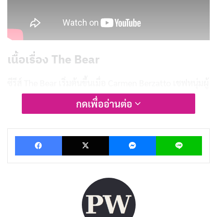
เนื้อเรื่อง The Bear
ซีรีส์ The Bear เริ่มต้นขึ้นเมื่อ Carmen Berzatto เชฟหนุ่มผู้
ประสบความสำเร็จในร้านอาหารระดับมิชลินที่ชิคาโก ต้อง
กดเพื่ออ่านต่อ
กลับมาบ้านเกิดที่ชิคากอเพื่อช่วยดูแลร้านแซนด์วิชของ
ครอบครัวหลังจากพี่ชายของเขาฆ่าตัวตาย
Facebook
X
Messenger
Lin
ร้านแซนด์วิชของครอบครัว Carmen เป็นร้านเล็กๆ ที่มี
เอกลักษณ์เฉพาะตัว แต่ก็กำลังประสบปัญหาด้านการเงิน
Carmen ต้องใช้ความรู้และประสบการณ์ของเขาในการทำ
อาหาร เพื่อพลิกฟื้นร้านแซนด์วิชของครอบครัวให้กลับมาดี
อีกครั้ง