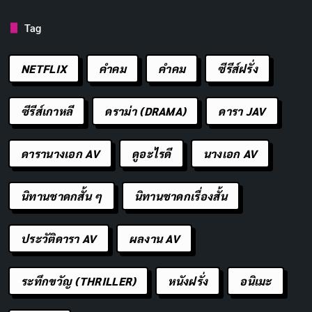
Tag
9.3
NETFLIX
คำคม
คําคม
ซีรีส์ฝรั่ง
ซีรีส์ The Bear เป็นซีรีส์ที่ยอดเยี่ยมมากเรื่องหนึ่ง ซีรีส์
ซีรีส์เกาหลี
ดราม่า (DRAMA)
ดารา JAV
เรื่องนี้มีเนื้อเรื่องที่สนุกสนานและน่าติดตาม การแสดงก็
ทำได้ดีเยี่ยม งานภาพก็สวยงามมาก และที่สำคัญที่สุด
ดารานางเอก AV
ดูอะไรดี
นางเอก AV
คือซีรีส์เรื่องนี้มีผลกระทบต่อผู้ชมเป็นอย่างมาก ซีรีส์
เรื่องนี้ทำให้ผู้ชมได้คิดเกี่ยวกับความสำคัญของ
นิทานชาดกสั้น ๆ
นิทานชาดกเรื่องสั้น
ครอบครัว ความพยายาม และการไม่ยอมแพ้ ซีรีส์เรื่อง
นี้ยังทำให้ผู้ชมได้คิดถึงความสุขในการทำอาหารและ
ประวัติดารา AV
ผลงาน AV
การรับประทานอาหารร่วมกับคนที่รัก
ระทึกขวัญ (THRILLER)
หนังฝรั่ง
อนิเมะ
User Rating:
Be the first one !