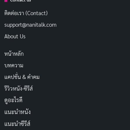
Berzatto Jeremy Allen White สามารถถ่ายทอดความรู้สึก
ติดต่อเรา (Contact)
เครียด กดดัน และความพยายามของ Carmen ได้อย่างดี
เยี่ยม
support@nanitalk.com
About Us
ส่วนนักแสดงคนอื่นๆ ในซีรีส์เรื่องนี้ก็ทำได้ดีเช่นกัน โดย
เฉพาะอย่างยิ่ง Ebon Moss-Bachrach ในบท Richie
หน้าหลัก
Berzatto พี่ชายของ Carmen และ Ayo Edebiri ในบท
บทความ
Sydney Adamu เชฟฝึกหัดในร้านแซนด์วิช
แคปชั่น & คำคม
งานภาพ
รีวิวหนัง-ซีรีส์
งานภาพในซีรีส์ The Bear นั้นทำได้ดีเยี่ยมเช่นกัน โดยได้สตู
ดูอะไรดี
ดิโอ FX Productions เป็นผู้รับผิดชอบงานภาพ สตูดิโอ FX
แนะนำหนัง
Productions เคยฝากผลงานซีรีส์อเมริกันที่โด่งดังมาแล้ว
แนะนำซีรีส์
หลายเรื่อง เช่น American Horror Story และ Pose