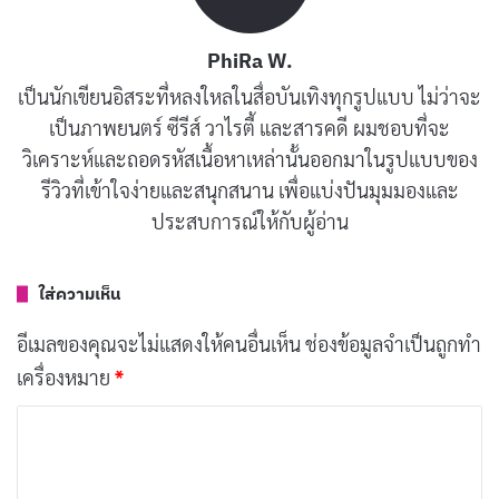
บทความที่เกี่ยวข้อง
PhiRa W.
เป็นนักเขียนอิสระที่หลงใหลในสื่อบันเทิงทุกรูปแบบ ไม่ว่าจะ
[รีวิว-เรื่องย่อ] Inside The Trustor Scandal สารคดี
เป็นภาพยนตร์ ซีรีส์ วาไรตี้ และสารคดี ผมชอบที่จะ
ฉ้อโกงการเงินสะเทือนสวีเดน
วิเคราะห์และถอดรหัสเนื้อหาเหล่านั้นออกมาในรูปแบบของ
เผยแพร่เมื่อ: 15 ชั่วโมง ที่ผ่านมา
รีวิวที่เข้าใจง่ายและสนุกสนาน เพื่อแบ่งปันมุมมองและ
ประสบการณ์ให้กับผู้อ่าน
[รีวิว-เรื่องย่อ] My Bias, My Boss (2026) ซีรีส์ติ่ง vs
CEO สุดเย็นชาบน HBO Max
เผยแพร่เมื่อ: 15 ชั่วโมง ที่ผ่านมา
ใส่ความเห็น
[รีวิว-เรื่องย่อ] One Hundred Years of Solitude
อีเมลของคุณจะไม่แสดงให้คนอื่นเห็น
ช่องข้อมูลจำเป็นถูกทำ
Part 2 มหากาพย์แห่งโชคชะตาที่หนีไม่พ้นบน
เครื่องหมาย
*
Netflix
ค
เผยแพร่เมื่อ: 15 ชั่วโมง ที่ผ่านมา
ว
[รีวิว-เรื่องย่อ] Wild Sing (2026) หนังเกาหลีไอดอล
า