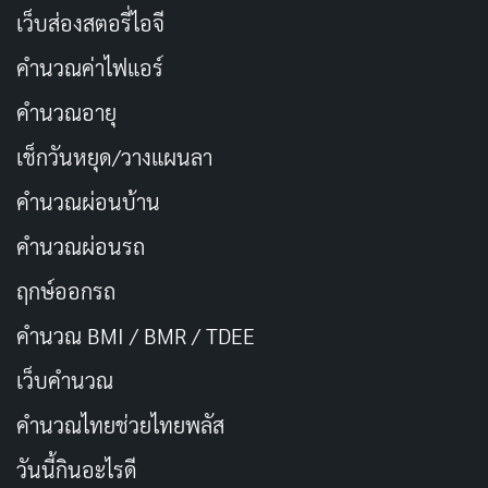
แสดงที่ยอดเยี่ยมของ White
เว็บส่องสตอรี่ไอจี
คำนวณค่าไฟแอร์
หากคุณกำลังมองหาซีรีส์ใหม่ล่าสุดที่จะดู รีวิว The Bear
เป็นตัวเลือกที่ยอดเยี่ยม ซีรีส์นี้สนุก ตลก และน่าติดตาม โดย
คำนวณอายุ
มีนักแสดงที่ยอดเยี่ยมและบทเขียนบทที่ชาญฉลาด รีวิว
เช็กวันหยุด/วางแผนลา
The Bear เป็นซีรีส์ที่คุณควรดูทาง Disney+
คำนวณผ่อนบ้าน
ดูได้ที่ Disney+
คำนวณผ่อนรถ
ฤกษ์ออกรถ
รีวิว The Bear
คำนวณ BMI / BMR / TDEE
IMDb - 8.6
เว็บคํานวณ
คํานวณไทยช่วยไทยพลัส
Rotten Tomatoes - 9.9
วันนี้กินอะไรดี