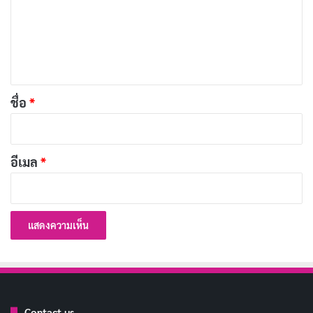
ตกอับคืนเวที ฝังใจกว่าแค่เพลงเดียวใน Netflix
ม
เผยแพร่เมื่อ: 16 ชั่วโมง ที่ผ่านมา
เ
ห็
น
นอกจากนี้ Carmen ยังต้องปรับตัวเข้ากับการทำงานร่วมกับ
*
พนักงานในร้านแซนด์วิช ซึ่งไม่ใช่เรื่องง่าย เนื่องจาก
ชื่อ
*
พนักงานแต่ละคนมีบุคลิกและความคิดเห็นที่แตกต่างกัน
อีเมล
*
Carmen ต้องใช้ความอดทนและความพยายามอย่างมากใน
การพลิกฟื้นร้านแซนด์วิชของครอบครัว และในระหว่างนั้น
เขาก็ได้เรียนรู้เกี่ยวกับตัวเองและครอบครัวของเขามากขึ้น
การแสดง
การแสดงในซีรีส์ The Bear นั้นทำได้ดีเยี่ยมมาก โดยเฉพาะ
อย่างยิ่งการแสดงของ Jeremy Allen White ในบท Carmen
Contact us