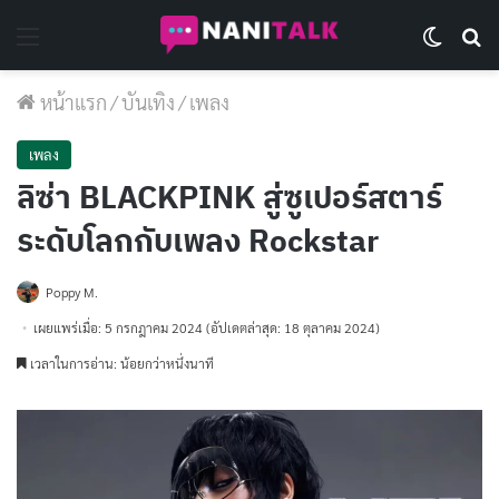
Menu
Switch 
Se
หน้าแรก
/
บันเทิง
/
เพลง
เพลง
ลิซ่า BLACKPINK สู่ซูเปอร์สตาร์
ระดับโลกกับเพลง Rockstar
Poppy M.
เผยแพร่เมื่อ: 5 กรกฎาคม 2024
(อัปเดตล่าสุด: 18 ตุลาคม 2024)
เวลาในการอ่าน: น้อยกว่าหนึ่งนาที