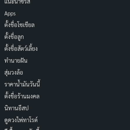
แนะนำซีรีส์
BLACKPINK
LISA BLACKPINK
ลิซ่า
Apps
ตั้งชื่อโซเชียล
ลิซ่า BLACKPINK
ตั้งชื่อลูก
ตั้งชื่อสัตว์เลี้ยง
Copy URL
ทำนายฝัน
สุ่มวงล้อ
ราคาน้ำมันวันนี้
ตั้งชื่อร้านมงคล
นิทานอีสป
ดูดวงไพ่ทาโรต์