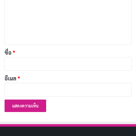
บทความที่เกี่ยวข้อง
า
ม
[รีวิว MV] APT – ROSÉ & Bruno Mars เพลงสนุกๆ
เ
ที่ต้องฟัง
ห็
ตุลาคม 18, 2024
น
ลิซ่า BLACKPINK สู่ซูเปอร์สตาร์ระดับโลกกับเพลง
*
ชื่อ
*
Rockstar
กรกฎาคม 5, 2024
อีเมล
*
ประวัติ ลิซ่า (Lisa) วง BLACKPINK
ตุลาคม 5, 2020
การผลิตที่ยกระดับของ ‘Rockstar’ เป็นก้าวสำคัญใน
ทิศทางดนตรีที่ถูกต้องสำหรับลิซ่า เธอได้แสดงให้เห็นแล้วว่า
เธอมีความสามารถในการครองเวทีได้ด้วยตัวเอง แม้ว่า