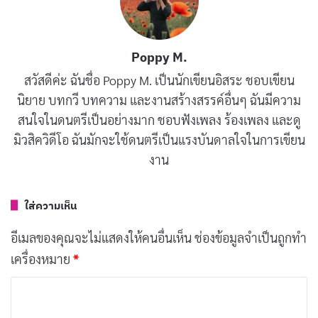
ดูซ้ำซากจำเจไปบ้าง แม้ว่าทัศนคติและการแสดงออกของลิ
ซ่าจะช่วยให้เพลงไม่ดูน่าเบื่อเกินไป นอกจากนี้ ความยาว
ของเพลงในรูปแบบ “extended” ที่เพียง 2 นาที 44 วินาที
Poppy M.
อาจจะทำให้ลิซ่าไม่มีพื้นที่มากพอที่จะแสดงความลึกซึ้งของ
สวัสดีค่ะ ฉันชื่อ Poppy M. เป็นนักเขียนอิสระ ชอบเขียน
เนื้อหา (นี่อาจเป็นอีกตัวอย่างหนึ่งของอิทธิพลของ TikTok
นิยาย บทกวี บทความ และงานสร้างสรรค์อื่นๆ ฉันมีความ
ต่อวงการเพลง)
สนใจในดนตรีเป็นอย่างมาก ชอบฟังเพลง ร้องเพลง และดู
มิวสิควิดีโอ ฉันมักจะใช้ดนตรีเป็นแรงบันดาลใจในการเขียน
แต่ข้อบกพร่องเล็กๆ น้อยๆ เหล่านี้ไม่สามารถบดบังความ
งาน
ยอดเยี่ยมของ ‘Rockstar’ ได้ เสียงดนตรีที่น่าสนใจจาก
Ryan Tedder ซึ่งนำเสนอตัวอย่างเพลง ‘New Person,
ใส่ความเห็น
Same Old Mistakes’ ของ Tame Impala ทำให้เพลงนี้
อีเมลของคุณจะไม่แสดงให้คนอื่นเห็น
ช่องข้อมูลจำเป็นถูกทำ
ดึงดูดความสนใจตั้งแต่เริ่มต้น เมื่อรวมกับมิวสิควิดีโอที่ยิ่ง
เครื่องหมาย
*
ใหญ่ ซึ่งลิซ่าได้ปิดถนนที่พลุกพล่านที่สุดแห่งหนึ่งใน
กรุงเทพฯ เพื่อถ่ายทำ ทุกอย่างเกี่ยวกับเพลงนี้ก็เริ่มลงตัว
ค
ว