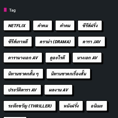
Tag
NETFLIX
คำคม
คําคม
ซีรีส์ฝรั่ง
ซีรีส์เกาหลี
ดราม่า (DRAMA)
ดารา JAV
ดารานางเอก AV
ดูอะไรดี
นางเอก AV
นิทานชาดกสั้น ๆ
นิทานชาดกเรื่องสั้น
ประวัติดารา AV
ผลงาน AV
ระทึกขวัญ (THRILLER)
หนังฝรั่ง
อนิเมะ