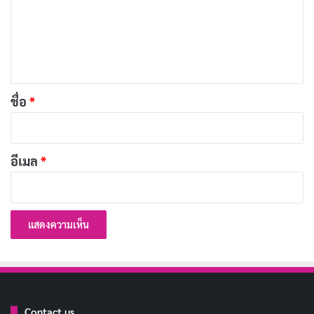
ม
Copy URL
เ
ห็
น
*
ชื่อ
*
อีเมล
*
Contact us