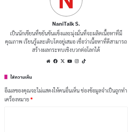
สถานะเราไม่ทิ้งกัน
อยู่ระหว่างปรับปรุงสถานะการลงทะเบียนของท่าน
(ไม่สามารถยกเลิกการลงทะเบียนได้) = ผ่านรอเงินเข้า
NaniTalk S.
เป็นนักเขียนที่ขยันขันแข็งและมุ่งมั่นที่จะผลิตเนื้อหาที่มี
อยู่ระหว่างการตรวจสอบ = รอตรวจสอบ
คุณภาพ เรียนรู้และเติบโตอยู่เสมอ เชื่อว่าเนื้อหาที่ดีสามารถ
ไม่สามารถทำรายการต่อได้ ลงทะเบียนไม่สำเร็จ
สร้างผลกระทบเชิงบวกต่อโลกได้
เนื่องจากข้อมูลบัตรประชาชนไม่ถูกต้อง = ให้ลง
Website
Facebook
X
YouTube
Instagram
TikTok
ทะเบียนใหม่
ใส่ความเห็น
COVID
COVID-19
เราไม่ทิ้งกัน
อีเมลของคุณจะไม่แสดงให้คนอื่นเห็น
ช่องข้อมูลจำเป็นถูกทำ
เครื่องหมาย
*
โควิด
โควิด-19
โควิด-19 วันนี้
ค
โควิดล่าสุด
โควิดในไทย
ว
า