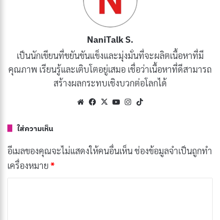
ความสําคัญของการเรียนรู้ตารางสูตรคูณ
การเรียนรู้ตารางสูตรคูณเป็นทักษะพื้นฐานสําหรับนักเรียน
ทุกคนที่เรียนรู้คณิตศาสตร์ มันเป็นรากฐานของเลขคณิต
NaniTalk S.
และใช้ในการดําเนินงานทางคณิตศาสตร์จํานวนมาก
เป็นนักเขียนที่ขยันขันแข็งและมุ่งมั่นที่จะผลิตเนื้อหาที่มี
นักเรียนที่เชี่ยวชาญตารางสูตรคูณมีความพร้อมที่ดีกว่าใน
คุณภาพ เรียนรู้และเติบโตอยู่เสมอ เชื่อว่าเนื้อหาที่ดีสามารถ
สร้างผลกระทบเชิงบวกต่อโลกได้
การแก้ปัญหาทางคณิตศาสตร์ที่ซับซ้อนเข้าใจแนวคิดทาง
คณิตศาสตร์และทําการคํานวณอย่างรวดเร็วและแม่นยํา
Website
Facebook
X
YouTube
Instagram
TikTok
ภูมิหลังทางประวัติศาสตร์
ใส่ความเห็น
ตารางการคูณที่รู้จักครั้งแรกถูกค้นพบในประเทศจีนและ
อีเมลของคุณจะไม่แสดงให้คนอื่นเห็น
ช่องข้อมูลจำเป็นถูกทำ
มีอายุย้อนไปถึงศตวรรษที่ 4 ก่อนคริสตศักราช อย่างไร
เครื่องหมาย
*
ก็ตามการใช้ตารางสูตรคูณกลายเป็นที่แพร่หลายในยุโรปใน
ค
ช่วงศตวรรษที่ 17
ว
า