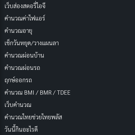
เว็บส่องสตอรี่ไอจี
สร้างแฟลชการ์ด
คำนวณค่าไฟแอร์
คำนวณอายุ
เช็กวันหยุด/วางแผนลา
คำนวณผ่อนบ้าน
คำนวณผ่อนรถ
ฤกษ์ออกรถ
คำนวณ BMI / BMR / TDEE
แฟลชการ์ดเป็นวิธีที่ง่ายและมีประสิทธิภาพในการจดจําข้อ
เว็บคํานวณ
เท็จจริงการคูณ เด็ก ๆ สามารถสร้างแฟลชการ์ดของตนเอง
หรือใช้แฟลชการ์ดที่สร้างไว้ล่วงหน้า แฟลชการ์ดสามารถใช้
คํานวณไทยช่วยไทยพลัส
งานได้ทุกที่ทําให้เป็นวิธีที่สะดวกในการฝึกฝน
วันนี้กินอะไรดี