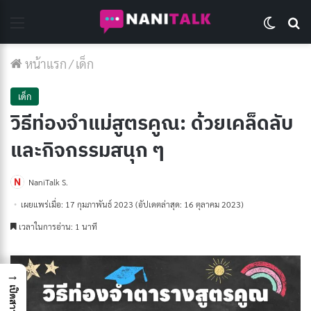
Menu
Switch 
Se
หน้าแรก
/
เด็ก
เด็ก
วิธีท่องจําแม่สูตรคูณ: ด้วยเคล็ดลับ
และกิจกรรมสนุก ๆ
NaniTalk S.
เผยแพร่เมื่อ: 17 กุมภาพันธ์ 2023
(อัปเดตล่าสุด: 16 ตุลาคม 2023)
เวลาในการอ่าน: 1 นาที
→
เปิดสารบัญ