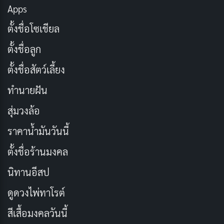
Apps
ใช้ความจํา
ตั้งชื่อโซเชียล
ตั้งชื่อลูก
ตั้งชื่อสัตว์เลี้ยง
ทำนายฝัน
สุ่มวงล้อ
ราคาน้ำมันวันนี้
ตั้งชื่อร้านมงคล
นิทานอีสป
ความจําเป็นเครื่องช่วยจําที่ช่วยให้นักเรียนจดจําข้อมูลได้
ดูดวงไพ่ทาโรต์
ตัวอย่างเช่น “Finger Trick” เป็นความจําที่ใช้นิ้วเพื่อจดจํา
ตาราง 9 ครั้ง
สีเสื้อมงคลวันนี้