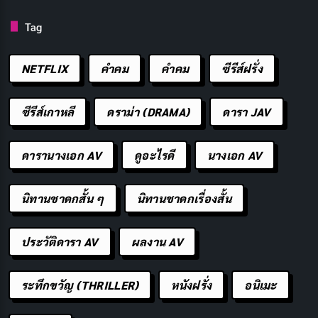
เล่นเกมการคูณ
Tag
เกมสามารถทําให้การเรียนรู้สนุกและมีส่วนร่วม มีเกมการ
NETFLIX
คำคม
คําคม
ซีรีส์ฝรั่ง
คูณมากมายเช่นบิงโกการคูณและสงครามการคูณ เกมเหล่า
นี้ไม่เพียง แต่ช่วยให้นักเรียนฝึกทักษะการคูณ แต่ยังส่งเสริม
ซีรีส์เกาหลี
ดราม่า (DRAMA)
ดารา JAV
การมีปฏิสัมพันธ์ทางสังคม
ใช้แหล่งข้อมูลออนไลน์
ดารานางเอก AV
ดูอะไรดี
นางเอก AV
มีแหล่งข้อมูลออนไลน์มากมายที่จะช่วยให้นักเรียนเรียนรู้
นิทานชาดกสั้น ๆ
นิทานชาดกเรื่องสั้น
และฝึกฝนตารางการคูณ แหล่งข้อมูลเหล่านี้รวมถึงวิดีโอ
เพื่อการศึกษา เกมและแบบทดสอบแบบโต้ตอบ
ประวัติดารา AV
ผลงาน AV
แผนภูมิตารางการคูณ
ระทึกขวัญ (THRILLER)
หนังฝรั่ง
อนิเมะ