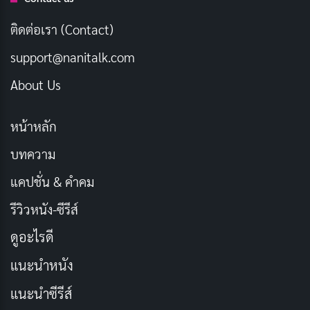
สูง
ติดต่อเรา (Contact)
เคล็ดลับสําหรับการเรียนรู้ตารางสูตรคูณ
support@nanitalk.com
การทําความเข้าใจรูปแบบ
About Us
ตารางการคูณมีรูปแบบมากมายที่สามารถใช้เพื่อให้จดจํา
หน้าหลัก
ได้ง่ายขึ้น ตัวอย่างเช่น ผลคูณของจํานวนใด ๆ ที่คูณด้วย 0
คือ 0 และผลคูณของจํานวนใด ๆ คูณด้วย 1 คือจํานวนเอง
บทความ
แคปชั่น & คำคม
ฝึกปฏิบัติอย่างสม่ําเสมอ
รีวิวหนัง-ซีรีส์
การฝึกฝนอยู่เสมอทำให้เกิดความชำนาญ การปฏิบัติที่
ดูอะไรดี
สอดคล้องกันเป็นสิ่งจําเป็นสําหรับนักเรียนในการจดจํา
แนะนำหนัง
ตารางสูตรคูณ การจัดสรรเวลาที่เฉพาะเจาะจงในแต่ละวัน
เพื่อฝึกตารางการคูณสามารถช่วยให้นักเรียนสร้างกิจวัตร
แนะนำซีรีส์
ประจําวันและมีแรงจูงใจอยู่เสมอ