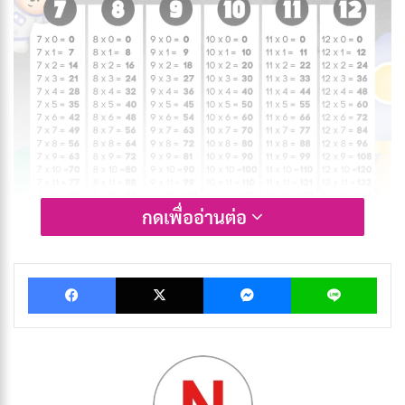
กดเพื่ออ่านต่อ
คําจํากัดความของตารางสูตรคูณ
Facebook
X
Messenger
Lin
ตารางสูตรคูณคือตารางที่ใช้เพื่อกําหนดการดําเนินการคูณ
สําหรับพีชคณิต ในเลขคณิตตารางสูตรคูณ เป็นตารางที่
แสดงผลลัพธ์ของการคูณตัวเลขสองตัว