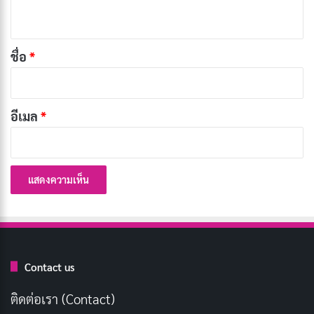
ห็
น
*
ชื่อ
*
สแกมเมอร์ (
Scammer
) หมายถึง บุคคลหรือกลุ่มคนที่อาศัย
เล่ห์อุบายบนสื่อต่างๆ เพื่อหลอกเหยื่อให้หลงเชื่อและตก
อีเมล
*
เป็นเป้าหมายในการหลอกให้โอนเงินหรือให้ข้อมูลส่วนตัว
ซึ่งสามารถนำไปก่ออาชญากรรมทางการเงินหรือทาง
กฎหมายได้ในภายหลัง คำว่า “Scammer” มาจากคำว่า
“Scam” ที่หมายถึงการหลอกลวงหรือฉ้อโกงในภาษา
อังกฤษ โดยสแกมเมอร์จะใช้รูปโปรไฟล์สวยหรู พูดจาหว่าน
ล้อม ตีสนิท และเสนอผลประโยชน์บางอย่างให้ผู้อื่นหลงกล
ไม่ว่าจะเป็นโอกาสทางธุรกิจ
การลงทุน
ความรัก หรือการ
Contact us
ช่วยเหลือในกรณีเร่งด่วน
ติดต่อเรา (Contact)