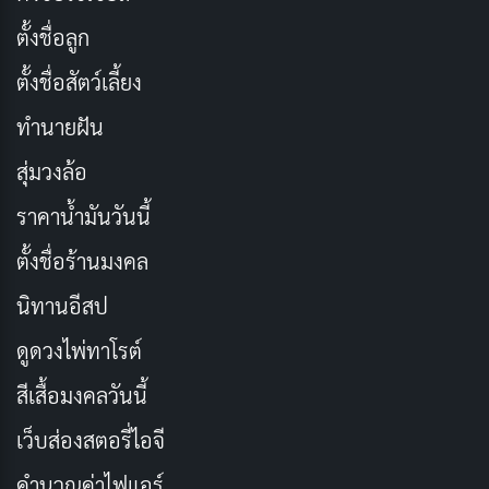
เผยแพร่เมื่อ: 15 ชั่วโมง ที่ผ่านมา
ตั้งชื่อลูก
[รีวิว-เรื่องย่อ] My Bias, My Boss (2026) ซีรีส์ติ่ง vs
ตั้งชื่อสัตว์เลี้ยง
CEO สุดเย็นชาบน HBO Max
เผยแพร่เมื่อ: 15 ชั่วโมง ที่ผ่านมา
ทำนายฝัน
สุ่มวงล้อ
[รีวิว-เรื่องย่อ] One Hundred Years of Solitude
Part 2 มหากาพย์แห่งโชคชะตาที่หนีไม่พ้นบน
ราคาน้ำมันวันนี้
Netflix
ตั้งชื่อร้านมงคล
เผยแพร่เมื่อ: 15 ชั่วโมง ที่ผ่านมา
นิทานอีสป
[รีวิว-เรื่องย่อ] Wild Sing (2026) หนังเกาหลีไอดอล
ดูดวงไพ่ทาโรต์
ตกอับคืนเวที ฝังใจกว่าแค่เพลงเดียวใน Netflix
เผยแพร่เมื่อ: 15 ชั่วโมง ที่ผ่านมา
สีเสื้อมงคลวันนี้
เว็บส่องสตอรี่ไอจี
อาจกล่าวได้ว่าสแกมเมอร์คือกลุ่มอาชญากรยุคดิจิทัลที่มีรูป
คำนวณค่าไฟแอร์