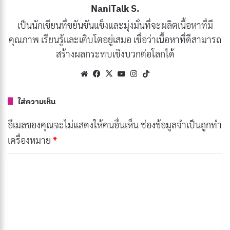
การแก้เผ็ดสแกมเมอร์อย่างปลอดภัย
NaniTalk S.
ทิ้งท้าย
เป็นนักเขียนที่ขยันขันแข็งและมุ่งมั่นที่จะผลิตเนื้อหาที่มี
คุณภาพ เรียนรู้และเติบโตอยู่เสมอ เชื่อว่าเนื้อหาที่ดีสามารถ
สแกมเมอร์
คืออะไร?
สร้างผลกระทบเชิงบวกต่อโลกได้
Website
Facebook
X
YouTube
Instagram
TikTok
ใส่ความเห็น
อีเมลของคุณจะไม่แสดงให้คนอื่นเห็น
ช่องข้อมูลจำเป็นถูกทำ
เครื่องหมาย
*
ค
ว
า
ม
เ