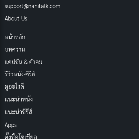
support@nanitalk.com
เป้าหมายหลักของสแกมเมอร์คือการสร้างความเชื่อใจให้
เหยื่อรู้สึกวางใจ ไม่ว่าจะเป็นการทำทีคล้ายคนรักหรือ
About Us
สำหรับบางกรณีจะเข้ามาปลอมตัวเป็นเจ้าหน้าที่รัฐที่มี
อำนาจ จนหลายคนรู้สึกเกรงกลัวแล้วจ่ายเงินเพื่อคลี่คลาย
หน้าหลัก
ปัญหา แม้ว่าการหลอกลวงผ่านโปรไฟล์ปลอมหรือผ่านช่อง
บทความ
ทางโทรศัพท์จะเป็นสิ่งที่หลายคนเคยได้ยินบ่อยครั้ง แต่ก็ยัง
แคปชั่น & คำคม
มีคนตกเป็นเหยื่อมากขึ้นเรื่อยๆ เพราะสแกมเมอร์รู้จักปรับ
กลยุทธ์ให้สอดคล้องกับสถานการณ์และเทคโนโลยีใน
รีวิวหนัง-ซีรีส์
ปัจจุบัน ยิ่งโลกออนไลน์เข้าถึงง่ายเท่าไร โอกาสหลอกลวงก็
ดูอะไรดี
เพิ่มขึ้นเท่านั้น
แนะนำหนัง
บทความที่เกี่ยวข้อง
แนะนำซีรีส์
Apps
[รีวิว-เรื่องย่อ] Inside The Trustor Scandal สารคดี
ฉ้อโกงการเงินสะเทือนสวีเดน
ตั้งชื่อโซเชียล