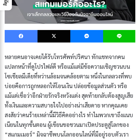
Facebook
X
Messenger
L
หลายคนอาจเคยได้รับโทรศัพท์ปริศนา ทักแชทจากคน
แปลกหน้าที่ดูโปรไฟล์ดี หรือแม้แต่มีข้อความเชิญชวนบน
โซเชียลมีเดียที่หว่านล้อมจนคล้อยตาม หนึ่งในกลลวงที่พบ
บ่อยคือการถูกหลอกให้โอนเงิน ปล่อยข้อมูลส่วนตัว หรือ
แม้แต่เชื่อว่าอีกฝ่ายรักจริงหวังแต่ง สุดท้ายกลับต้องสูญเสีย
ทั้งเงินและความสบายใจไปอย่างน่าเสียดาย หากคุณเคย
สงสัยว่าคนร้ายเหล่านี้มีวิธีคิดอย่างไร ทำไมพวกเขาถึงแนบ
เนียนในทุกขั้นตอน ผู้เขียนขอชวนมาเปิดประตูสู่โลกของ
“สแกมเมอร์” มิจฉาชีพบนโลกออนไลน์ที่มีอยู่รอบตัวเรา