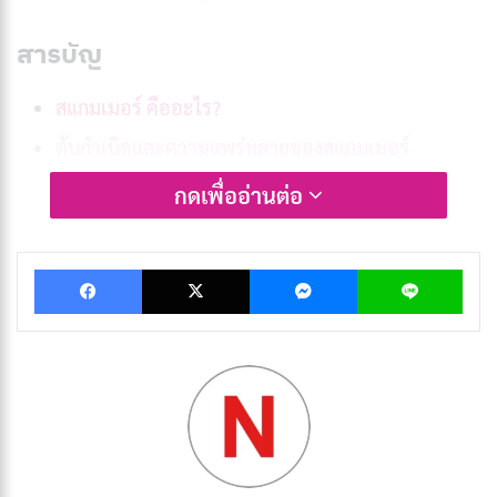
สารบัญ
สแกมเมอร์ คืออะไร?
ต้นกำเนิดและความแพร่หลายของสแกมเมอร์
รูปแบบการหลอกลวงยอดนิยม
กดเพื่ออ่านต่อ
จุดอ่อนทางจิตวิทยาที่ทำให้ตกเป็นเหยื่อ
เจาะกลยุทธ์การหลอกลวงขั้นสูงของสแกมเมอร์
Facebook
X
Messenger
Lin
วิธีป้องกันและลดความเสี่ยงจากสแกมเมอร์
ทำไมระบบความปลอดภัยออนไลน์จึงยังพ่ายแพ้แก่ส
แกมเมอร์?
เช็กลิสต์ก่อนจะไว้ใจใครบนโลกออนไลน์
Case Study เมื่อรักกลายเป็นเครื่องมือหลอกลวง