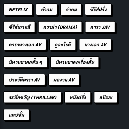
ประโยชน์ ยกตัวอย่างเช่น การแนบลิงก์หรือไฟล์อันตรายใน
NETFLIX
คำคม
คําคม
ซีรีส์ฝรั่ง
อีเมลเพื่อขโมยข้อมูลส่วนตัว หรือการสร้างโปรไฟล์ปลอม
บนโซเชียลมีเดียเพื่อเข้ามาพูดคุยสนิทสนมหลอกเอาเงิน
ซีรีส์เกาหลี
ดราม่า (DRAMA)
ดารา JAV
หลังจากเกิดกระแส “
Romance Scam
” ซึ่งเป็นรูปแบบ
ดารานางเอก AV
ดูอะไรดี
นางเอก AV
หลอกเหยื่อให้รักและเชื่อใจ ผ่านตัวตนออนไลน์ปลอม ส
แกมเมอร์เริ่มขยายรูปแบบไปสู่ช่องทางอื่นๆ เช่น
นิทานชาดกสั้น ๆ
นิทานชาดกเรื่องสั้น
แอปพลิเคชันหาคู่หรือเพจธุรกิจบนเฟซบุ๊ก เพื่อสร้างเรื่อง
ราวให้ดูน่าเชื่อถือมากขึ้น โดยอาจอ้างตัวเป็นทหาร นัก
ประวัติดารา AV
ผลงาน AV
ธุรกิจ วิศวกร หรือแม้แต่แพทย์ในต่างแดน พร้อมโชว์ภาพ
ลักษณ์ดีๆ เพื่อให้เหยื่อมั่นใจและคล้อยตามได้ง่ายขึ้น เมื่อ
ระทึกขวัญ (THRILLER)
หนังฝรั่ง
อนิเมะ
เหยื่อตกหลุมรักหรือไว้ใจ ก็จะเริ่มมีการร้องขอความช่วย
เหลือด้านการเงินตามขั้นตอน
แคปชั่น
กระบวนการหลอกลวงของสแกมเมอร์พัฒนาต่อเนื่องทุกวัน