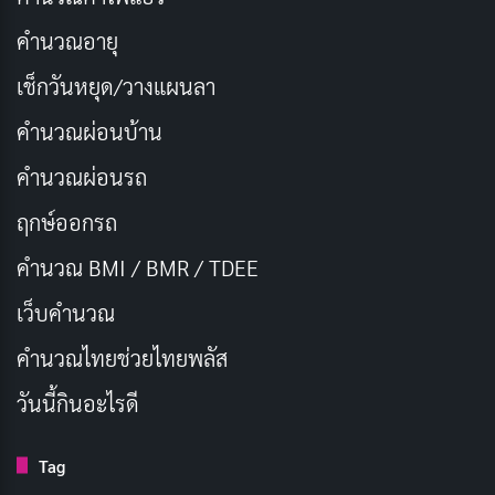
แบบการ หลอกลวงเป็นกระบวนการ เป็นระบบ และใช้
จิตวิทยาเชิงลึกเพื่อโน้มน้าวให้คนเชื่อก่อนจะกอบโกยเงิน
คำนวณอายุ
ทองไปอย่างรวดเร็ว โชคร้ายคือเมื่อเหยื่อเสียเงินไปแล้ว
เช็กวันหยุด/วางแผนลา
โอกาสได้คืนแทบเป็นศูนย์ พวกเขามักใช้บัญชีธนาคาร
คำนวณผ่อนบ้าน
ปลอม บัญชีม้า หรืออาจใช้สกุลเงินดิจิทัลในการฟอกเงิน
และหลบหนี ทำให้ติดตามได้ยาก
คำนวณผ่อนรถ
ฤกษ์ออกรถ
ต้นกำเนิดและความแพร่หลายของสแกมเม
คำนวณ BMI / BMR / TDEE
อร์
เว็บคํานวณ
ความแพร่หลายของสแกมเมอร์เริ่มชัดเจนเมื่ออินเทอร์เน็ต
คํานวณไทยช่วยไทยพลัส
กลายเป็นเรื่องปกติในชีวิตประจำวัน ประมาณ 20 ปีที่ผ่าน
วันนี้กินอะไรดี
มา ผู้คนติดต่อสื่อสารกันผ่านอีเมล หลังจากนั้นมีการพัฒนา
เว็บไซต์ โซเชียลมีเดีย และแอปพลิเคชันหลากหลาย
Tag
แพลตฟอร์มเหล่านี้ต่างก็เปิดโอกาสให้สแกมเมอร์ใช้