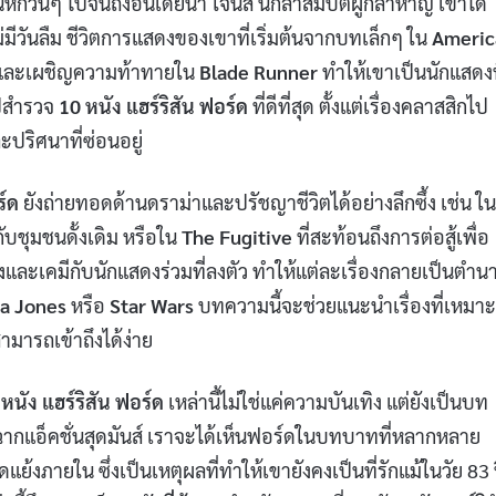
่ห์กวนๆ ไปจนถึงอินเดียน่า โจนส์ นักล่าสมบัติผู้กล้าหาญ เขาได้
ีวันลืม ชีวิตการแสดงของเขาที่เริ่มต้นจากบทเล็กๆ ใน
Americ
ละเผชิญความท้าทายใน
Blade Runner
ทำให้เขาเป็นนักแสดงท
ไปสำรวจ
10 หนัง แฮร์ริสัน ฟอร์ด
ที่ดีที่สุด ตั้งแต่เรื่องคลาสสิกไป
ะปริศนาที่ซ่อนอยู่
ร์ด
ยังถ่ายทอดด้านดราม่าและปรัชญาชีวิตได้อย่างลึกซึ้ง เช่น ใน
ับชุมชนดั้งเดิม หรือใน
The Fugitive
ที่สะท้อนถึงการต่อสู้เพื่อ
และเคมีกับนักแสดงร่วมที่ลงตัว ทำให้แต่ละเรื่องกลายเป็นตำนา
na Jones
หรือ
Star Wars
บทความนี้จะช่วยแนะนำเรื่องที่เหมาะ
ามารถเข้าถึงได้ง่าย
หนัง แฮร์ริสัน ฟอร์ด
เหล่านี้ไม่ใช่แค่ความบันเทิง แต่ยังเป็นบท
ฉากแอ็คชั่นสุดมันส์ เราจะได้เห็นฟอร์ดในบทบาทที่หลากหลาย
แย้งภายใน ซึ่งเป็นเหตุผลที่ทำให้เขายังคงเป็นที่รักแม้ในวัย 83 