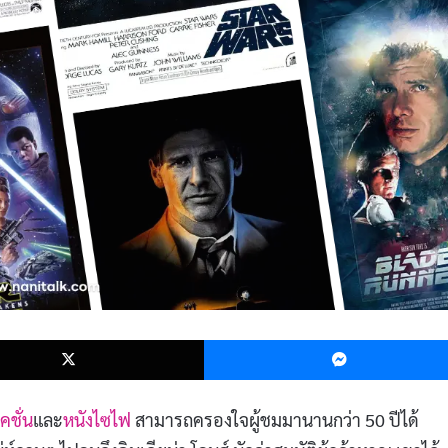
k
X
คชั่น
และ
หนังไซไฟ
สามารถครองใจผู้ชมมานานกว่า 50 ปีได้