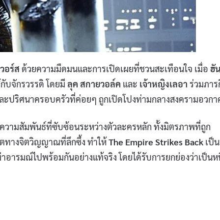
 วอร์ส
ด้วยความมืดมนและการเปิดเผยที่ชวนสะเทือนใจ เมื่อ
ฮั
้กับจักรวรรดิ โดยมี
ลุค สกายวอล์ค
และ
เจ้าหญิงเลอา
ร่วมภารก
จิ และปริศนาครอบครัวที่ค่อยๆ ถูกเปิดโปงท่ามกลางสงครามอวกา
ามสัมพันธ์ที่ซับซ้อนระหว่างตัวละครหลัก ทั้งมิตรภาพที่ถูก
ทางจิตวิญญาณที่ลึกซึ้ง ทำให้
The Empire Strikes Back
เป็น
าอารมณ์ไปพร้อมกันอย่างแท้จริง โดยได้รับการยกย่องว่าเป็นหนึ