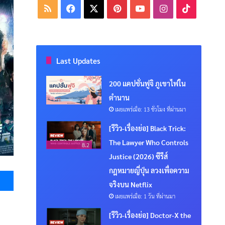
RSS
Facebook
X
Pinterest
YouTube
Instagram
TikTok
Last Updates
200 แคปชั่นฟูจิ ภูเขาไฟใน
ตำนาน
เผยแพร่เมื่อ: 13 ชั่วโมง ที่ผ่านมา
[รีวิว-เรื่องย่อ] Black Trick:
The Lawyer Who Controls
8.2
Justice (2026) ซีรีส์
Messenger
กฎหมายญี่ปุ่น ลวงเพื่อความ
จริงบน Netflix
เผยแพร่เมื่อ: 1 วัน ที่ผ่านมา
[รีวิว-เรื่องย่อ] Doctor-X the