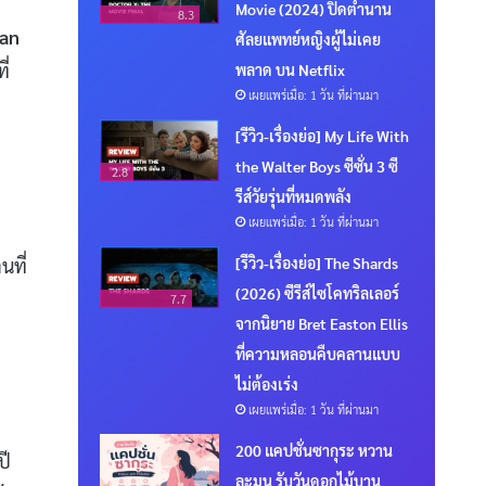
Movie (2024) ปิดตำนาน
8.3
an
ศัลยแพทย์หญิงผู้ไม่เคย
ี่
พลาด บน Netflix
เผยแพร่เมื่อ: 1 วัน ที่ผ่านมา
[รีวิว-เรื่องย่อ] My Life With
the Walter Boys ซีซั่น 3 ซี
2.8
รีส์วัยรุ่นที่หมดพลัง
เผยแพร่เมื่อ: 1 วัน ที่ผ่านมา
[รีวิว-เรื่องย่อ] The Shards
นที่
(2026) ซีรีส์ไซโคทริลเลอร์
7.7
จากนิยาย Bret Easton Ellis
ที่ความหลอนคืบคลานแบบ
ไม่ต้องเร่ง
เผยแพร่เมื่อ: 1 วัน ที่ผ่านมา
200 แคปชั่นซากุระ หวาน
ปี
ละมุน รับวันดอกไม้บาน