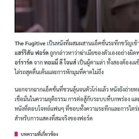
The Fugitive
เป็นหนังที่ผสมผสานแอ็คชั่นระทึกขวัญเข้า
แฮร์ริสัน ฟอร์ด
ถูกกล่าวหาว่าฆ่าเมียของตัวเองอย่างผิด
อร์ราร์ด
จาก
ทอมมี่ ลี โจนส์
เป็นผู้ตามล่า ทั้งสองต้องเ
ไล่รถสุดตื่นเต้นและการหักมุมที่คาดไม่ถึง
นอกจากฉากแอ็คชั่นที่ชวนลุ้นจนตัวโก่งแล้ว หนังยังถ่าย
เชื่อมั่นในความยุติธรรม การต่อสู้กับระบบที่บกพร่อง แ
หนังที่ตอบโจทย์แฟนๆ ที่ชอบทั้งความระทึกและการไตร่ต
สำหรับการแสดงที่สมจริงของฟอร์ด
บทความที่เกี่ยวข้อง