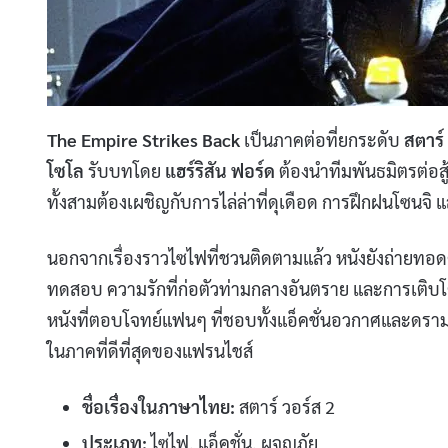
The Empire Strikes Back
เป็นภาคต่อที่ยกระดับ
สตาร์
โซโล
รับบทโดย
แฮร์ริสัน ฟอร์ด
ต้องนำทีมพันธมิตรต่อสู
ทั้งสามต้องเผชิญกับการไล่ล่าที่ดุเดือด การฝึกฝนโซน
นอกจากเรื่องราวไซไฟที่ชวนติดตามแล้ว หนังยังถ่ายทอดคว
ทดสอบ ความรักที่ก่อตัวท่ามกลางอันตราย และการเติบโต
หนังที่ตอบโจทย์แฟนๆ ที่ชอบทั้งแอ็คชั่นอวกาศและดราม่
ในภาคที่ดีที่สุดของแฟรนไชส์
ชื่อเรื่องในภาษาไทย:
สตาร์ วอร์ส 2
ประเภท:
ไซไฟ, แอ็คชั่น, ผจญภัย