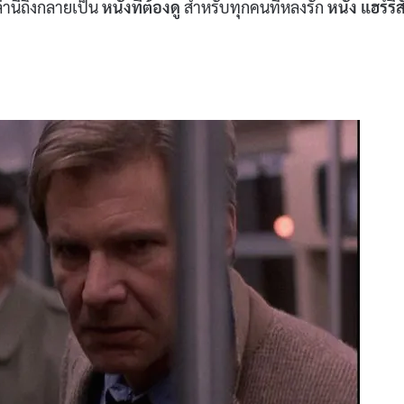
านี้ถึงกลายเป็น
หนังที่ต้องดู
สำหรับทุกคนที่หลงรัก
หนัง แฮร์ริส