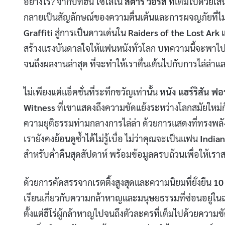
อย่างไร? จากบทฮัน โซโลใน
สตาร์ วอร์ส
ที่เต็มไปด้วยเสน
กลายเป็นสัญลักษณ์ของความตื่นเต้นและการผจญภัยที่ไม่ม
Graffiti
สู่การเป็นดาวเด่นใน
Raiders of the Lost Ark
แ
สร้างแรงบันดาลใจให้แฟนหนังทั่วโลก บทความนี้จะพา
จนถึงผลงานล่าสุด ที่จะทำให้เราตื่นเต้นไปกับการไล่ล่าแล
ไม่เพียงแต่แอ็คชั่นที่ระทึกขวัญเท่านั้น
หนัง แฮร์ริสัน ฟอ
Witness
ที่เขาแสดงถึงความขัดแย้งระหว่างโลกสมัยใหม่ก
ความยุติธรรมท่ามกลางการไล่ล่า ด้วยการแสดงที่ทรงพลัง
เรายังคงย้อนดูซ้ำได้ไม่รู้เบื่อ ไม่ว่าคุณจะเป็นแฟน
India
สำหรับค่ำคืนสุดสัปดาห์ พร้อมข้อมูลครบถ้วนเพื่อให้เราส
ด้วยการคัดสรรจากเรตติ้งสูงสุดและความนิยมที่ยั่งยืน
10 
เรียนเกี่ยวกับความกล้าหาญและมนุษยธรรมที่ซ่อนอยู่ใน
ตั้งแต่ฮีโร่ผู้กล้าหาญไปจนถึงตัวละครที่เต็มไปด้วยความขัด