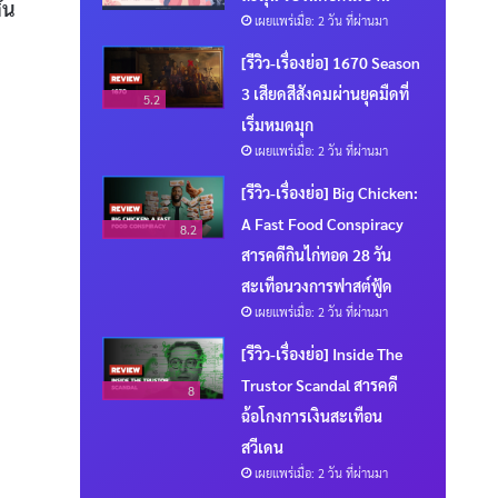
ัน
เผยแพร่เมื่อ: 2 วัน ที่ผ่านมา
[รีวิว-เรื่องย่อ] 1670 Season
3 เสียดสีสังคมผ่านยุคมืดที่
5.2
เริ่มหมดมุก
เผยแพร่เมื่อ: 2 วัน ที่ผ่านมา
[รีวิว-เรื่องย่อ] Big Chicken:
A Fast Food Conspiracy
8.2
สารคดีกินไก่ทอด 28 วัน
สะเทือนวงการฟาสต์ฟู้ด
เผยแพร่เมื่อ: 2 วัน ที่ผ่านมา
[รีวิว-เรื่องย่อ] Inside The
Trustor Scandal สารคดี
8
ฉ้อโกงการเงินสะเทือน
สวีเดน
เผยแพร่เมื่อ: 2 วัน ที่ผ่านมา