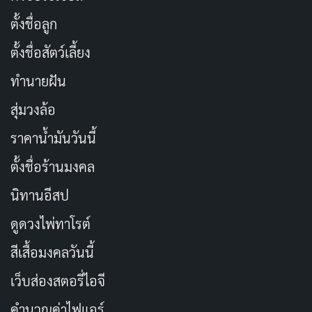
ตั้งชื่อลูก
ตั้งชื่อสัตว์เลี้ยง
Id, Ego และ Superego ทำงานร่วมกัน
ทำนายฝัน
อย่างไร
สุ่มวงล้อ
ราคาน้ำมันวันนี้
เพื่อให้เข้าใจ
อีโก้
มากขึ้น เราต้องรู้จักกับเพื่อนร่วมทีมของ
มันก่อน นั่นคือ
Id
และ
Superego
ทั้งสามส่วนนี้เปรียบ
ตั้งชื่อร้านมงคล
เหมือนตัวละครในละครชีวิตที่แต่ละตัวมีบทบาทของตัวเอง
นิทานอีสป
ดูดวงไพ่ทาโรต์
Id
คือส่วนของจิตใต้สำนึกที่เต็มไปด้วยความต้องการ
พื้นฐาน สัญชาตญาณ และความปรารถนาทันที มัน
สีเสื้อมงคลวันนี้
ทำงานตามหลักการ “ความสุข” (Pleasure Principle)
เว็บส่องสตอรี่ไอจี
โดยไม่สนใจว่าสิ่งที่ต้องการนั้นจะเหมาะสมหรือไม่
คำนวณค่าไฟแอร์
ตัวอย่างเช่น เมื่อหิวก็อยากกินทันที เห็นของที่ชอบก็