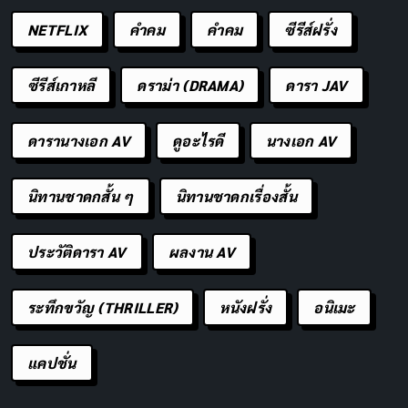
NETFLIX
คำคม
คําคม
ซีรีส์ฝรั่ง
อีโก้สูง กับความมั่นใจในตัวเอง ต่างกัน
อย่างไร
ซีรีส์เกาหลี
ดราม่า (DRAMA)
ดารา JAV
หลายคนอาจสงสัยว่า
อีโก้สูง
กับ
ความมั่นใจในตัวเอง
มัน
ดารานางเอก AV
ดูอะไรดี
นางเอก AV
เป็นสิ่งเดียวกันหรือเปล่า? คำตอบคือ ไม่เหมือนกัน แม้ว่าทั้ง
สองอย่างจะดูคล้ายกันในเชิงภายนอก แต่แรงจูงใจและผลก
นิทานชาดกสั้น ๆ
นิทานชาดกเรื่องสั้น
ระทบที่ตามมานั้นแตกต่างกันอย่างสิ้นเชิง
ประวัติดารา AV
ผลงาน AV
ความมั่นใจในตัวเอง (Self-Confidence)
คือความ
รู้สึกเชื่อมั่นในความสามารถของตัวเองที่มาจากการรับ
ระทึกขวัญ (THRILLER)
หนังฝรั่ง
อนิเมะ
รู้ความสามารถที่แท้จริง ประสบการณ์ที่ผ่านมา และ
การยอมรับข้อจำกัดของตัวเอง คนที่มีความมั่นใจจะ
แคปชั่น
เปิดใจรับฟังความคิดเห็นของผู้อื่น ยอมรับเมื่อทำผิด
พลาด และพร้อมเรียนรู้สิ่งใหม่ ๆ พวกเขามีความเชื่อ