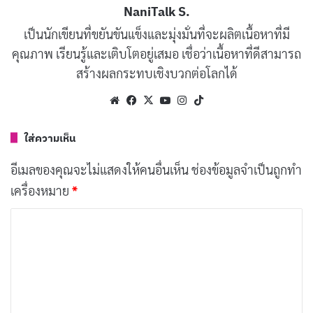
NaniTalk S.
กระทำอย่างไรให้เหมาะสมกับบริบทของสังคม มันคือ “ตัว
เป็นนักเขียนที่ขยันขันแข็งและมุ่งมั่นที่จะผลิตเนื้อหาที่มี
ตน” ที่เราสัมผัสได้ในชีวิตประจำวัน ทั้งการคิด การวางแผน
คุณภาพ เรียนรู้และเติบโตอยู่เสมอ เชื่อว่าเนื้อหาที่ดีสามารถ
และการแก้ปัญหา
สร้างผลกระทบเชิงบวกต่อโลกได้
เมื่ออีโก้ทำงานได้ดี เราจะสามารถควบคุมอารมณ์ ตัดสินใจ
Website
Facebook
X
YouTube
Instagram
TikTok
อย่างมีเหตุผล และมีปฏิสัมพันธ์กับผู้อื่นได้อย่างเหมาะสม
ใส่ความเห็น
แต่เมื่ออีโก้ไม่สมดุล ไม่ว่าจะต่ำเกินไปหรือสูงเกินไป ก็อาจ
ทำให้เกิดปัญหาในการใช้ชีวิตและสร้างความสัมพันธ์กับผู้
อีเมลของคุณจะไม่แสดงให้คนอื่นเห็น
ช่องข้อมูลจำเป็นถูกทำ
อื่นได้
เครื่องหมาย
*
ค
บทความที่เกี่ยวข้อง
ว
า
[รีวิว-เรื่องย่อ] My Life With the Walter Boys ซีซั่น
ม
3 ซีรีส์วัยรุ่นที่หมดพลัง
เผยแพร่เมื่อ: 21 ชั่วโมง ที่ผ่านมา
เ