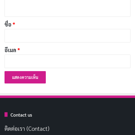
ห็
[รีวิว-เรื่องย่อ] The Shards (2026) ซีรีส์ไซโคทริล
น
เลอร์จากนิยาย Bret Easton Ellis ที่ความหลอนคืบ
*
ชื่อ
*
คลานแบบไม่ต้องเร่ง
เผยแพร่เมื่อ: 21 ชั่วโมง ที่ผ่านมา
200 แคปชั่นซากุระ หวานละมุน รับวันดอกไม้บาน
อีเมล
*
เผยแพร่เมื่อ: 1 วัน ที่ผ่านมา
ประวัติ Hono Watanabe นางเอก AV S1 ดาวรุ่ง
หน้าละม้ายเซโตะ คันนะ
เผยแพร่เมื่อ: 1 วัน ที่ผ่านมา
Contact us
ติดต่อเรา (Contact)