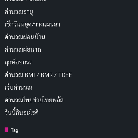
อยากได้ทันที โดยไม่คิดถึงผลที่ตามมา
คำนวณอายุ
Superego
คือจิตสำนึกหรือมโนธรรม ทำหน้าที่เป็น
เช็กวันหยุด/วางแผนลา
ตัวแทนของค่านิยม ศีลธรรม และมาตรฐานทางสังคม
คำนวณผ่อนบ้าน
ที่เราเรียนรู้มาตั้งแต่เด็ก มันคอยบอกว่าอะไรถูก อะไร
ผิด อะไรควรทำ และอะไรไม่ควรทำ เมื่อเราทำสิ่งที่ไม่
คำนวณผ่อนรถ
ดี Superego จะทำให้เรารู้สึกผิด ละอายใจ
ฤกษ์ออกรถ
Ego
เข้ามาเป็นตัวกลางระหว่างทั้งสองฝ่าย โดย
คำนวณ BMI / BMR / TDEE
พยายามหาทางออกที่สมดุล มันทำงานตามหลักการ
เว็บคํานวณ
“ความเป็นจริง” (Reality Principle) คือพยายามตอบ
สนองความต้องการของ Id แต่ในวิธีที่เหมาะสม
คํานวณไทยช่วยไทยพลัส
ปลอดภัย และไม่ขัดต่อหลักศีลธรรมที่ Superego
วันนี้กินอะไรดี
กำหนด ตัวอย่างเช่น เมื่อเราหิวมาก Id อยากปล้นร้าน
อาหาร แต่ Superego บอกว่าผิดกฎหมาย Ego จึงหา
Tag
ทางออกว่าให้ไปทำงานหาเงินมาซื้ออาหารกินแทน