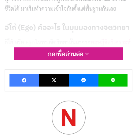
ชีวิตได้ มาเริ่มทำความเข้าใจกันตั้งแต่พื้นฐานกันเลย
อีโก้ (Ego) คืออะไร ในมุมมองทางจิตวิทยา
อีโก้
หรือ
Ego
ในทางจิตวิทยานั้นมาจาก
ทฤษฎีจิตวิเคราะห์
ของ
ซิกมันด์ ฟรอยด์ (Sigmund Freud)
นักจิตวิทยาชื่อดัง
กดเพื่ออ่านต่อ
ที่เป็นบิดาแห่งจิตวิเคราะห์ ฟรอยด์อธิบายว่าบุคลิกภาพ
ของมนุษย์ประกอบไปด้วยสามส่วนหลักคือ
Id, Ego และ
Facebook
X
Messenger
Lin
Superego
ซึ่งทั้งสามส่วนนี้ทำงานร่วมกันในการขับเคลื่อน
พฤติกรรมและการตัดสินใจของเรา
Ego
คือส่วนของบุคลิกภาพที่ทำหน้าที่เป็น “ตัวกลาง”
ระหว่าง Id (ความต้องการพื้นฐานและสัญชาตญาณ) กับ
Superego (จิตสำนึกและหลักศีลธรรม) อีโก้เป็นส่วนที่รับรู้
ความเป็นจริง ประเมินสถานการณ์ และตัดสินใจว่าจะ