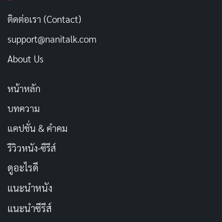
วันนี้มาเสริมดวงให้ชีวิตดีขึ้น
คัดลอก
ติดต่อเรา (Contact)
support@nanitalk.com
พกพาความเฮงติดตัวไปทุกที่
คัดลอก
About Us
ขอให้การเงินไหลลื่น ธุรกิจรุ่งเรือง
คัดลอก
หน้าหลัก
บทความ
บารมีมาแรง โชคลาภมาเต็ม
คัดลอก
แคปชั่น & คำคม
เรียกทรัพย์ให้มาทาง ขอให้เงินทองไหล
คัดลอก
รีวิวหนัง-ซีรีส์
มาเทมา
ดูอะไรดี
ได้เครื่องรางใหม่แล้ว ขอให้ช่วยปกป้อง
แนะนำหนัง
คัดลอก
คุ้มครอง
แนะนำซีรีส์