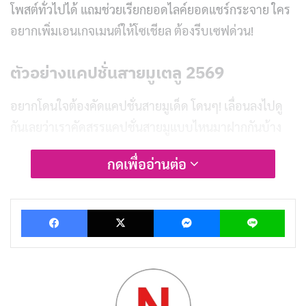
โพสต์ทั่วไปได้ แถมช่วยเรียกยอดไลค์ยอดแชร์กระจาย ใคร
อยากเพิ่มเอนเกจเมนต์ให้โซเชียล ต้องรีบเซฟด่วน!
ตัวอย่างแคปชั่นสายมูเตลู 2569
อยากโดนใจต้องคัดแคปชั่นสายมูเด็ด โดนๆ! เลื่อนลงไปดู
กันเลยว่าเราคัดสรรแคปชั่นสายมูแบบไหนมาฝากกันบ้าง
กดเพื่ออ่านต่อ
บทความที่เกี่ยวข้อง
200 แคปชั่นเที่ยวสิงคโปร์ เก็บโมเมนต์สุดปัง ลงโซ
Facebook
X
Messenger
Lin
เชียล
เผยแพร่เมื่อ: 4 วัน ที่ผ่านมา
200 แคปชั่นเที่ยวเกาหลี เก็บความทรงจำสุดคิ้วท์
เผยแพร่เมื่อ: 5 วัน ที่ผ่านมา