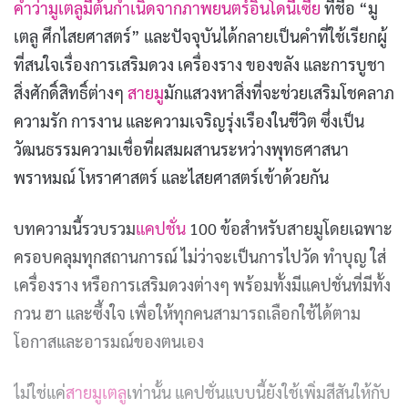
คำว่ามูเตลูมีต้นกำเนิดจากภาพยนตร์อินโดนีเซีย
ที่ชื่อ “มู
เตลู ศึกไสยศาสตร์” และปัจจุบันได้กลายเป็นคำที่ใช้เรียกผู้
ที่สนใจเรื่องการเสริมดวง เครื่องราง ของขลัง และการบูชา
สิ่งศักดิ์สิทธิ์ต่างๆ
สายมู
มักแสวงหาสิ่งที่จะช่วยเสริมโชคลาภ
ความรัก การงาน และความเจริญรุ่งเรืองในชีวิต ซึ่งเป็น
วัฒนธรรมความเชื่อที่ผสมผสานระหว่างพุทธศาสนา
พราหมณ์ โหราศาสตร์ และไสยศาสตร์เข้าด้วยกัน
บทความนี้รวบรวม
แคปชั่น
100 ข้อสำหรับสายมูโดยเฉพาะ
ครอบคลุมทุกสถานการณ์ ไม่ว่าจะเป็นการไปวัด ทำบุญ ใส่
เครื่องราง หรือการเสริมดวงต่างๆ พร้อมทั้งมีแคปชั่นที่มีทั้ง
กวน ฮา และซึ้งใจ เพื่อให้ทุกคนสามารถเลือกใช้ได้ตาม
โอกาสและอารมณ์ของตนเอง
ไม่ใช่แค่
สายมูเตลู
เท่านั้น แคปชั่นแบบนี้ยังใช้เพิ่มสีสันให้กับ