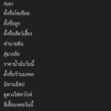
Apps
พระองค์นี้คือที่พึ่งใจตัวจริง
คัดลอก
ตั้งชื่อโซเชียล
ของขลังประจำกาย ห้ามขาด
คัดลอก
ตั้งชื่อลูก
ตั้งชื่อสัตว์เลี้ยง
เครื่องรางติดตัว ชีวิตมั่นใจขึ้น
คัดลอก
ทำนายฝัน
พกพาสิ่งศักดิ์สิทธิ์ไว้ใกล้ตัว รู้สึก
คัดลอก
สุ่มวงล้อ
ปลอดภัย
ราคาน้ำมันวันนี้
ตั้งชื่อร้านมงคล
สายเอ็นต้องห้ามขาดวันที่ตัว
คัดลอก
นิทานอีสป
พระหลวงปู่คอยปกป้องตลอดทาง
คัดลอก
ดูดวงไพ่ทาโรต์
สีเสื้อมงคลวันนี้
มีพระคู่ใจ ชีวิตมีที่พึ่ง
คัดลอก