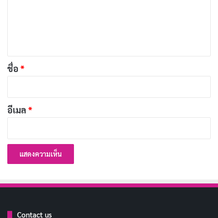
คุ้มครองตลอดไป
ม
เ
วันนี้มาชาร์จพลังบวกให้กับจิตใจ
ห็
คัดลอก
น
*
ขอให้โชคลาภไหลมาเทมาทุกทาง
คัดลอก
ชื่อ
*
เสริมดวงให้ปัง ทรัพย์จะมาทาง
คัดลอก
อีเมล
*
อัญเชิญสิ่งศักดิ์สิทธิ์มาประดิษฐาน ขอ
คัดลอก
ให้ร่ำรวยเงินทอง
ซื้อเครื่องรางใหม่ ขอให้มีโชคมีลาภ
คัดลอก
เสริมบารมี เพิ่มทรัพย์ ชีวิตรุ่งเรือง
คัดลอก
Contact us