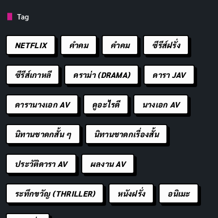
ขอพรจากสิ่งศักดิ์สิทธิ์ให้เจอรักแท้
Tag
คัดลอก
NETFLIX
คำคม
คําคม
ซีรีส์ฝรั่ง
เสริมดวงเมตตามหานิยม ให้ทุกคนรักเรา
คัดลอก
ซีรีส์เกาหลี
ดราม่า (DRAMA)
ดารา JAV
ขอให้ชีวิตรักราบรื่น ไม่มีอุปสรรค
คัดลอก
ดารานางเอก AV
ดูอะไรดี
นางเอก AV
พระองค์นี้ช่วยเรื่องเมตตา เลยต้องมา
คัดลอก
ไหว้
นิทานชาดกสั้น ๆ
นิทานชาดกเรื่องสั้น
เสริมเสน่ห์ให้เต็ม หวังว่าปีนี้จะได้แฟน
คัดลอก
ประวัติดารา AV
ผลงาน AV
ขอพรให้การงานก้าวหน้า เงินเดือนขึ้น
คัดลอก
ระทึกขวัญ (THRILLER)
หนังฝรั่ง
อนิเมะ
เสริมดวงให้งานราบรื่น ไม่มีอุปสรรค
คัดลอก