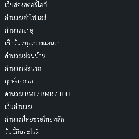
เว็บส่องสตอรี่ไอจี
เครื่องรางประจำตัว พลังบวกเต็มเปี่ยม
คัดลอก
คำนวณค่าไฟแอร์
คำนวณอายุ
พกพระไว้ใกล้ใจ ชีวิตสงบสุข
คัดลอก
เช็กวันหยุด/วางแผนลา
ขอพรให้เจอคนดีๆ ที่ใช่สักที
คัดลอก
คำนวณผ่อนบ้าน
คำนวณผ่อนรถ
เสริมดวงความรัก หวังว่าปีนี้จะมีคู่
คัดลอก
ฤกษ์ออกรถ
ขอให้ความรักราบรื่น คบกันยาวๆ
คัดลอก
คำนวณ BMI / BMR / TDEE
เว็บคํานวณ
ไหว้พระขอให้เจอคนที่ใช่ในปีนี้
คัดลอก
คํานวณไทยช่วยไทยพลัส
เสริมบารมีด้านความรัก ขอให้มีคนมารัก
วันนี้กินอะไรดี
คัดลอก