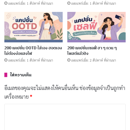
เผยแพร่เมื่อ: 1 สัปดาห์ ที่ผ่านมา
เผยแพร่เมื่อ: 1 สัปดาห์ ที่ผ่านมา
เช้าวันนี้เริ่มต้นด้วยการไหว้พระ หวังว่า
คัดลอก
วันนี้จะราบรื่น
สักการะสิ่งศักดิ์สิทธิ์ เพื่อความเป็นสิริ
คัดลอก
มงคล
200 แคปชั่น OOTD ใส่เอง ฮอตเอง
200 แคปชั่นเซลฟี่ ฮา ๆ กวน ๆ
ไม่ต้องง้อแสงไฟ
โพสต์แล้วปัง
เผยแพร่เมื่อ: 1 สัปดาห์ ที่ผ่านมา
เผยแพร่เมื่อ: 2 สัปดาห์ ที่ผ่านมา
มาวัดทุกอาทิตย์ ชีวิตดีขึ้นทุกวัน
คัดลอก
ใส่ความเห็น
บุญบารมีที่สั่งสมมา จะปกป้องเราไป
คัดลอก
อีเมลของคุณจะไม่แสดงให้คนอื่นเห็น
ช่องข้อมูลจำเป็นถูกทำ
ตลอด
เครื่องหมาย
*
ขอให้สิ่งดีๆ มีให้เจอบ่อยๆ นะคะ
คัดลอก
ค
ว
ทำดีมีดีจริง ขอบุญกุศลที่สร้างไว้
า
คัดลอก