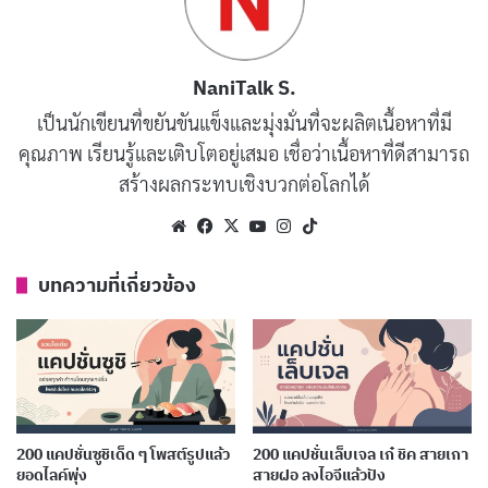
200 แคปชั่นโอมากาเสะ ฟีลกูร์เมต์ขั้นเทพ เป๊ะปัง
ทุกโมเมนต์
เผยแพร่เมื่อ: 6 วัน ที่ผ่านมา
NaniTalk S.
เป็นนักเขียนที่ขยันขันแข็งและมุ่งมั่นที่จะผลิตเนื้อหาที่มี
200 แคปชั่นราเมงเด็ด ๆ โพสต์รูปซดเส้นแบบคน
คุณภาพ เรียนรู้และเติบโตอยู่เสมอ เชื่อว่าเนื้อหาที่ดีสามารถ
คูล
สร้างผลกระทบเชิงบวกต่อโลกได้
เผยแพร่เมื่อ: 1 สัปดาห์ ที่ผ่านมา
Website
Facebook
X
YouTube
Instagram
TikTok
วันนี้มาเติมบุญบารมี เพื่อชีวิตที่เฮงๆ
บทความที่เกี่ยวข้อง
คัดลอก
ขอพรให้ทุกสิ่งที่หวังเป็นจริง พระเจ้า
คัดลอก
ช่วยด้วยนะคะ
ทำบุญให้มาก โชคลาภก็มาทาง
คัดลอก
200 แคปชั่นซูชิเด็ด ๆ โพสต์รูปแล้ว
200 แคปชั่นเล็บเจล เก๋ ชิค สายเกา
ยอดไลค์พุ่ง
สายฝอ ลงไอจีแล้วปัง