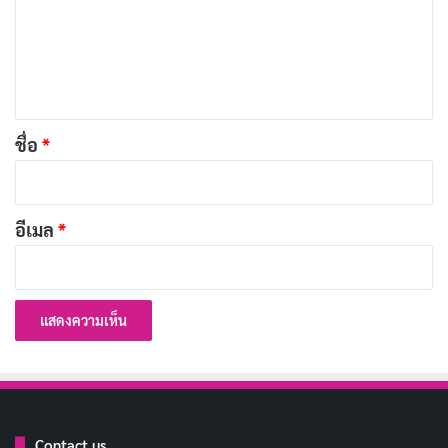
ม
เ
RIP Anthony Bourdain
ห็
แอนโทนี บอร์เดน (Anthony Bourdain)
น
*
เสียชีวิต
ชื่อ
*
แอนโทนี บอร์เดน (Anthony Bourdain) เสียชีวิต จากการ
ตัดสินใจฆ่าตัวตาย ขณะที่ส่วนหนึ่งของแถลงการณ์มี
อีเมล
*
ใจความว่า ความรักในการผจญภัย การแสวงหามิตรภาพ
ใหม่ๆ การรังสรรค์เมนูอาหารและเครื่องดื่มชั้นเลิศ รวมทั้ง
การค้นหาเรื่องราวน่าทึ่งบนโลกใบนี้ ทำให้เขาเป็นนักเล่า
เรื่องที่เปี่ยมไปด้วยเอกลักษณ์เฉพาะตัว แน่นอนว่าพวกเรา
จะคิดถึงเขาอย่างไม่รู้ลืม และขอถือโอกาสนี้ แสดงความ
เสียใจอย่างสุดซึ้งต่อช่วงเวลาอันแสนยากลำบากนี้ไปยัง
ลูกสาวและครอบครัวของเขา
Contact us