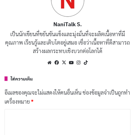
เขาแต่งงานกับภรรยาคนที่ 2 Ottavia Busia บอร์เดน ทำให้
ครั้งหนึ่งพิพิธภัณฑ์สมิธโซเนียน เคยขนานนามว่าเขาคือ
ร็อคสตาร์แห่งโลกการประกอบอาหาร ขณะที่คนไทยน่าจะ
NaniTalk S.
คุ้นเคยกับเขาผ่านรายการทีวีที่เขาเป็นพิธีกร รวมทั้งครั้ง
เป็นนักเขียนที่ขยันขันแข็งและมุ่งมั่นที่จะผลิตเนื้อหาที่มี
หนึ่งตัวเขาเคยนั่งชิมอาหารร่วมกับ บารัก โอบามา อดีต
คุณภาพ เรียนรู้และเติบโตอยู่เสมอ เชื่อว่าเนื้อหาที่ดีสามารถ
ประธานาธิบดีสหรัฐอเมริกา
สร้างผลกระทบเชิงบวกต่อโลกได้
Website
Facebook
X
YouTube
Instagram
TikTok
ใส่ความเห็น
อีเมลของคุณจะไม่แสดงให้คนอื่นเห็น
ช่องข้อมูลจำเป็นถูกทำ
เครื่องหมาย
*
ค
ว
า