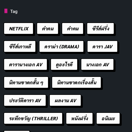
Tag
NETFLIX
คำคม
คําคม
ซีรีส์ฝรั่ง
ซีรีส์เกาหลี
ดราม่า (DRAMA)
ดารา JAV
ดารานางเอก AV
ดูอะไรดี
นางเอก AV
นิทานชาดกสั้น ๆ
นิทานชาดกเรื่องสั้น
ประวัติดารา AV
ผลงาน AV
ระทึกขวัญ (THRILLER)
หนังฝรั่ง
อนิเมะ