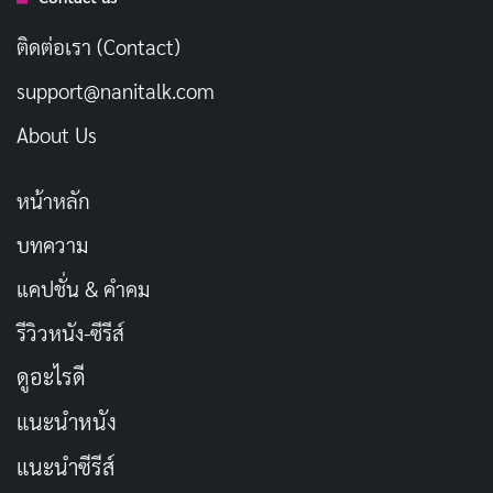
ติดต่อเรา (Contact)
ด้าน เอริก ริเพิร์ต กล่าวว่า
“บอร์เดน กำลังอยู่ระหว่างถ่าย
support@nanitalk.com
ทำตอนใหม่ของ Parts Unknown ซีรีส์ระดับรางวัลเอ็มมี อ
วอร์ด ที่ฝรั่งเศส”
โดย ริเพิร์ต พบร่างไร้การตอบสนองของ
About Us
บอร์เดน ภายในห้องพักโรงแรมเมื่อเช้านี้ตามเวลาท้องถิ่น
หน้าหลัก
การเสียชีวิตของ แอนโธนี บอร์เดน เกิดขึ้นไม่กี่วันหลังจากดี
บทความ
ไซน์เนอร์ชื่อดัง
เคท สเปด
เพิ่งเสียชีวิตด้วยการฆ่าตัวตายใน
แคปชั่น & คำคม
อพาร์ตเมนต์ของเธอในนครนิวยอร์ก
รีวิวหนัง-ซีรีส์
ปัญหาการฆ่าตัวตายกำลังเป็นปัญหาใหญ่ในสหรัฐฯ โดย
ดูอะไรดี
ศูนย์ควบคุมและป้องกันโรคของสหรัฐฯ ระบุว่า อัตราการ
ฆ่าตัวตายในหมู่คนอเมริกัน เพิ่มขึ้น 25% ในช่วง 20 ปีที่
แนะนำหนัง
ผ่านมา
แนะนำซีรีส์