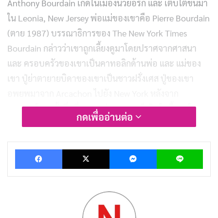
Anthony Bourdain เกิดในเมืองนิวยอร์ก และ เติบโตขึ้นมา
ใน Leonia, New Jersey พ่อแม่ของเขาคือ Pierre Bourdain
(ตาย 1987) บรรณาธิการของ The New York Times
Bourdain กล่าวว่าเขาถูกเลี้ยงดูมาโดยปราศจากศาสนา
และ ครอบครัวของเขาเป็นคาทอลิกด้านพ่อ และ แม่ของ
เขา ปู่ย่าตายายบิดาของเขาเป็นชาวฝรั่งเศส ปู่ของเขา
อพยพมาจาก Arcachon ไปยัง New York หลังจาก
สงครามโลกครั้งที่หนึ่ง และ พ่อของเขาก็เติบโตขึ้นมาโดย
กดเพื่ออ่านต่อ
พูดภาษาฝรั่งเศส และ ใช้เวลาหลายปีในช่วงฤดูร้อนใน
ฝรั่งเศส
Facebook
X
Messenger
Lin
ชีวิตส่วนตัว
Bourdain แต่งงานกับแฟนสาวของเขา Nancy Putkoski
ในปี 1985 และ หย่าร้างกันในปี 2005 20 เมษายน 2550