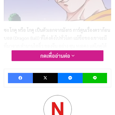
ซง โกคู หรือ โกคู เป็นตัวเอกจากมังกร การ์ตูนเรื่องดราก้อน
บอล (Dragon Ball) ที่โด่งดังไปทั่วโลก แม้ชื่อของเขาจะมี
ที่มาจาก ตำนานไซอิ๋ว ของจีน อย่าง ซุน หงอคง แต่โกคูได้
รับการสร้างสรรค์ขึ้นใหม่ให้เป็นตัวละครที่มีเอกลักษณ์
กดเพื่ออ่านต่อ
เฉพาะตัว
Facebook
X
Messenger
Lin
ประวัติความเป็นมา
โกคู เป็นชาวไซย่า (Saiyan) เผ่าพันธุ์นักรบแต่ถูกส่งมา
อยู่บนโลกตั้งแต่ยังเป็นทารก เนื่องจากดาวเบจิต้า (ดาว
บ้านเกิด) กำลังจะถูกทำลาย