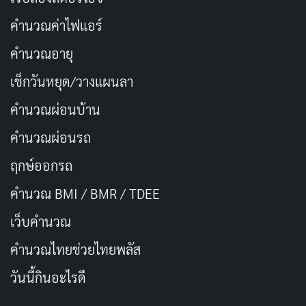
คำนวณค่าไฟแอร์
คำนวณอายุ
เบจิต้า เป็นหนึ่งในตัวละครสำคัญของ ดราก้อนบอล Z
(Dragon Ball Z) แม้จะปรากฏตัวในฐานะศัตรู แต่ด้วย
เช็กวันหยุด/วางแผนลา
พัฒนาการของคาแรคเตอร์ ทำให้เบจิต้ากลายเป็นตัวละคร
คำนวณผ่อนบ้าน
ที่มีเสน่ห์ และได้รับความนิยมไม่แพ้ ซง โกคู
คำนวณผ่อนรถ
ภูมิหลัง
ฤกษ์ออกรถ
คำนวณ BMI / BMR / TDEE
เบจิต้า เป็นเจ้าชายแห่งชาวไซย่า (Saiyan) เผ่าพันธุ์
นักรบ ที่มีความ หยิ่งทะนง ในเชื้อสายอันสูงส่ง และ มุ่ง
เว็บคํานวณ
มั่นในการเป็นนักสู้ที่แข็งแกร่งที่สุดในจักรวาล
คํานวณไทยช่วยไทยพลัส
เขาเดินทางมายังโลกเพื่อรวบรวมดราก้อนบอล
วันนี้กินอะไรดี
(Dragon Ball) เพื่อขอพรเป็นอมตะ แต่ต้องพ่ายแพ้ให้
กับ โกคู