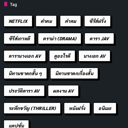
Tag
หลังจากการต่อสู้หลายครั้ง เบจิต้า ยอมรับในความ
แข็งแกร่งของโกคู กลายเป็นคู่แข่ง และร่วมมือกับโกคู
NETFLIX
คำคม
คําคม
ซีรีส์ฝรั่ง
เพื่อปกป้องโลกจากภัยร้าย
ซีรีส์เกาหลี
ดราม่า (DRAMA)
ดารา JAV
ลักษณะนิสัย
ดารานางเอก AV
ดูอะไรดี
นางเอก AV
เบจิต้า มีนิสัย เย่อหยิ่ง มั่นใจในตัวเองสูง และ ปากหนัก
แต่ลึกๆ แล้ว เขาเป็นคนที่ รักษาสัจจะ และ ภาคภูมิใจ
นิทานชาดกสั้น ๆ
นิทานชาดกเรื่องสั้น
ในเกียรติยศของนักรบ
แม้จะเปลี่ยนมาเป็นฝ่ายเดียวกับโกคู แต่เบจิต้า ยังคง
ประวัติดารา AV
ผลงาน AV
ทะเยอทะยาน ที่จะแข็งแกร่งกว่าโกคู เป็นแรงผลักดัน
ให้ทั้งคู่ฝึกฝน และพัฒนาตัวเองอย่างไม่หยุดยั้ง
ระทึกขวัญ (THRILLER)
หนังฝรั่ง
อนิเมะ
พลังพิเศษ
แคปชั่น