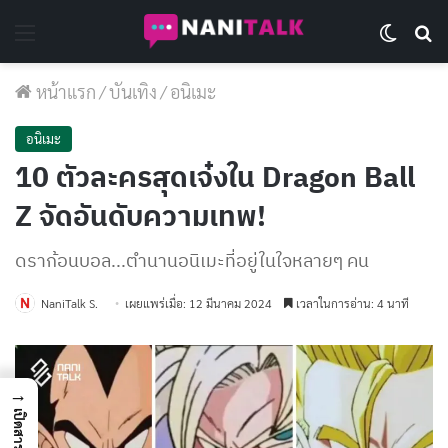
Menu
Switch 
Se
หน้าแรก
/
บันเทิง
/
อนิเมะ
อนิเมะ
10 ตัวละครสุดเจ๋งใน Dragon Ball
Z จัดอันดับความเทพ!
ดราก้อนบอล...ตำนานอนิเมะที่อยู่ในใจหลายๆ คน
NaniTalk S.
เผยแพร่เมื่อ: 12 มีนาคม 2024
เวลาในการอ่าน: 4 นาที
→
เปิดสารบัญ