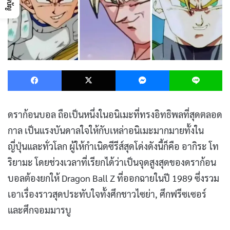
Facebook
X
Messenger
L
ดราก้อนบอล ถือเป็นหนึ่งในอนิเมะที่ทรงอิทธิพลที่สุดตลอด
กาล เป็นแรงบันดาลใจให้กับเหล่าอนิเมะมากมายทั้งใน
ญี่ปุ่นและทั่วโลก ผู้ให้กำเนิดซีรีส์สุดโด่งดังนี้ก็คือ อากิระ โท
ริยามะ โดยช่วงเวลาที่เรียกได้ว่าเป็นจุดสูงสุดของดราก้อน
บอลต้องยกให้ Dragon Ball Z ที่ออกฉายในปี 1989 ซึ่งรวม
เอาเรื่องราวสุดประทับใจทั้งศึกชาวไซย่า, ศึกฟรีซเซอร์
และศึกจอมมารบู