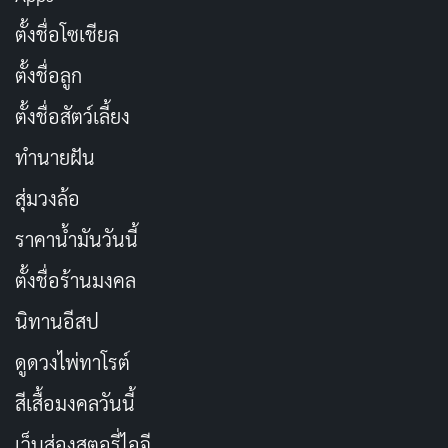
ซง โกคู เป็นตัวละครที่ได้รับความนิยมสูงสุดในดรา
ตั้งชื่อโซเชียล
ก้อนบอล เป็นเหมือนสัญลักษณ์ของเรื่อง
ตั้งชื่อลูก
เขาเป็นตัวแทนของความพยายาม ความไม่ยอมแพ้
ตั้งชื่อสัตว์เลี้ยง
และการพัฒนาตัวเองอย่างไม่หยุดยั้ง
ทำนายฝัน
นอกจากนี้ โกคู ยังเป็นตัวละครที่เปี่ยมไปด้วย น้ำใจนัก
สู้ ความมีน้ำใจ และ ความเมตตา แม้กระทั่งกับศัตรู
สุ่มวงล้อ
ราคาน้ำมันวันนี้
เบจิต้า (Vegeta)
ตั้งชื่อร้านมงคล
นิทานอีสป
ดูดวงไพ่ทาโรต์
สีเสื้อมงคลวันนี้
เว็บส่องสตอรี่ไอจี