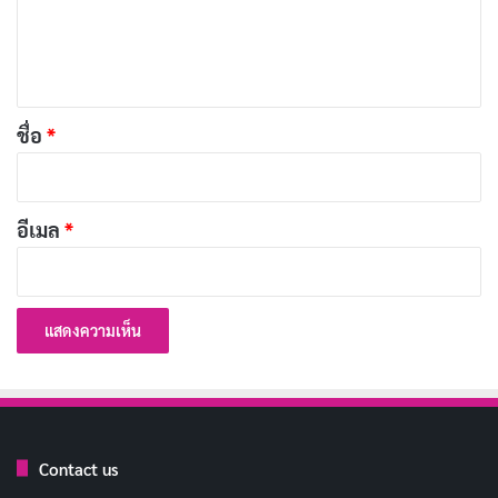
เองได้อย่างต่อเนื่อง
เ
พลังพิเศษ
ห็
น
บทความที่เกี่ยวข้อง
*
ชื่อ
*
[รีวิว-เรื่องย่อ] A Shop for Killers ซีซั่น 2 ซีรีส์แอ็
กชันเกาหลีบน Disney+ ที่ชวนลุ้นกว่าภาคแรก
อีเมล
*
เผยแพร่เมื่อ: 2 วัน ที่ผ่านมา
[รีวิว-เรื่องย่อ] Blossoms of Power (2026) สอง
วิญญาณครองบัลลังก์
เผยแพร่เมื่อ: 2 วัน ที่ผ่านมา
ประวัติ Yuuka Waraku อดีตหญิงโยชิวาระสู่นางเอก
AV ญี่ปุ่นชื่อดัง
เผยแพร่เมื่อ: 2 วัน ที่ผ่านมา
Contact us