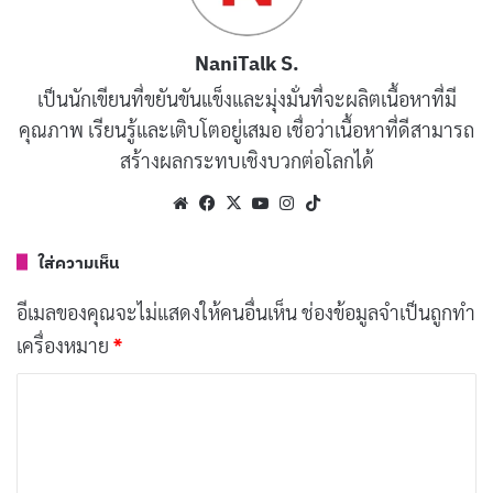
เขาได้รับการเลี้ยงดูโดยคุณปู่โกฮัง ชาวนาใจดี ในวัย
เด็ก โกคู มีหางเหมือนลิง และเมื่อมองเห็นพระจันทร์
NaniTalk S.
เต็มดวงจะกลายร่างเป็นลิงยักษ์ (Oozaru) ที่ดุร้าย
เป็นนักเขียนที่ขยันขันแข็งและมุ่งมั่นที่จะผลิตเนื้อหาที่มี
ควบคุมตัวเองไม่ได้
คุณภาพ เรียนรู้และเติบโตอยู่เสมอ เชื่อว่าเนื้อหาที่ดีสามารถ
ด้วยการฝึกฝนอย่างหนัก โกคู สามารถควบคุมพลังแฝง
สร้างผลกระทบเชิงบวกต่อโลกได้
ของตัวเอง และกลายเป็นนักสู้ผู้แข็งแกร่ง โดยตลอด
Website
Facebook
X
YouTube
Instagram
TikTok
การต่อสู้ เขาได้พัฒนาพลังจนกลายเป็น
ซุปเปอร์ไซย่า
(Super Saiyan) ซึ่งเป็นร่างที่ทรงพลัง มีผมสีทอง
ใส่ความเห็น
เส้นผมตั้งชี้ และมีรัศมีพลังสีทองโอบล้อม
อีเมลของคุณจะไม่แสดงให้คนอื่นเห็น
ช่องข้อมูลจำเป็นถูกทำ
โกคู ต่อสู้ปกป้องโลกจากเหล่าร้าย ตั้งแต่ศัตรูตัวฉกาจ
เครื่องหมาย
*
อย่างจอมมารพิคโกโร่ (Piccolo) ฟรีเซอร์ (Frieza)
ค
เซลล์ (Cell) ไปจนถึงจอมมารบู (Majin Buu)
ว
ด้วยความเป็นนักสู้ที่ไม่ยอมแพ้ มุ่งมั่นฝึกฝน และมี
า
จิตใจที่บริสุทธิ์ โกคู จึงสามารถพัฒนาขีดจำกัดของตัว
ม