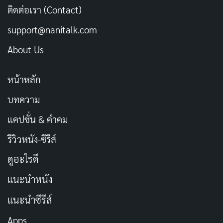
[รีวิว-เรื่องย่อ] หลวงพ่อเสือ ซีรีส์แอ็กชันสายลับไทย
ติดต่อเรา (Contact)
เผยแพร่เมื่อ: 2 วัน ที่ผ่านมา
support@nanitalk.com
About Us
พลังแฝง (Ki): พลังพื้นฐานที่นักสู้ในดราก้อนบอลใช้ใน
การต่อสู้ โกคู สามารถควบคุมและดึงพลังแฝงนี้ออกมา
หน้าหลัก
ใช้ได้อย่างยอดเยี่ยม
บทความ
การแปลงร่างซุปเปอร์ไซย่า: ร่างทรงพลัง แบ่งเป็น
แคปชั่น & คำคม
หลายระดับ โดยยิ่งระดับสูง พลังกาย พลังป้องกัน และ
พลังโจมตีก็จะยิ่งเพิ่มขึ้น
รีวิวหนัง-ซีรีส์
เทคนิคการต่อสู้: โกคู มีท招ประจำตัวมากมาย เช่น
ดูอะไรดี
กระสุนพลัง (Kamehameha), 瞬間移動 (Shunkan
แนะนำหนัง
Idou – การเคลื่อนย้ายข้ามมิติ) เป็นต้น
แนะนำซีรีส์
ความสำคัญ
Apps