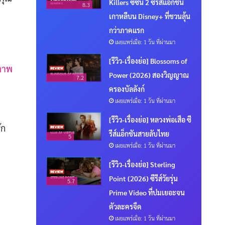
Killers ซีซั่น 2 ซีรีส์แอ็กชัน
8.3
เกาหลีบน Disney+ ที่ชวนลุ้น
กว่าภาคแรก
เผยแพร่เมื่อ: 1 วัน ที่ผ่านมา
[รีวิว-เรื่องย่อ] Blossoms of
ภาพ
Power (2026) สองวิญญาณ
7.2
ครองบัลลังก์
เผยแพร่เมื่อ: 1 วัน ที่ผ่านมา
[รีวิว-เรื่องย่อ] หลวงพ่อเสือ ซี
ัก
รีส์แอ็กชันสายลับไทย
5
เผยแพร่เมื่อ: 1 วัน ที่ผ่านมา
[รีวิว-เรื่องย่อ] Sterling
Point (2026) ซีรีส์วัยรุ่น
5.7
Prime Video ที่ปมเยอะจน
ตัวละครจืด
เผยแพร่เมื่อ: 1 วัน ที่ผ่านมา