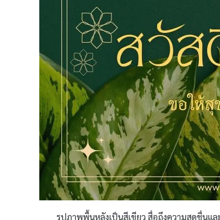
รูปภาพพื้นหลังเป็นสีเขียว สื่อถึงความสดชื่นแ