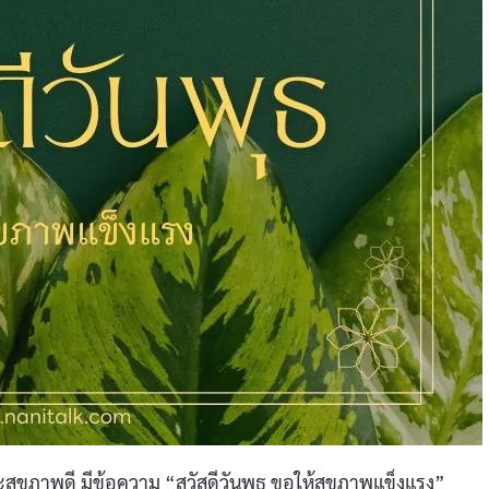
ละสุขภาพดี มีข้อความ “สวัสดีวันพุธ ขอให้สุขภาพแข็งแรง”