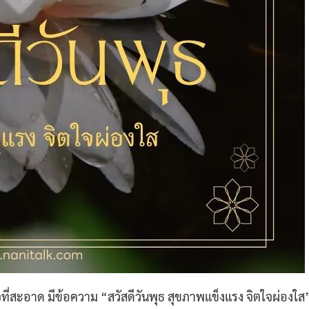
จที่สะอาด มีข้อความ “สวัสดีวันพุธ สุขภาพแข็งแรง จิตใจผ่องใส