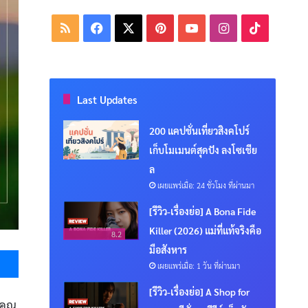
RSS
Facebook
X
Pinterest
YouTube
Instagram
TikTok
Last Updates
200 แคปชั่นเที่ยวสิงคโปร์
เก็บโมเมนต์สุดปัง ลงโซเชีย
ล
เผยแพร่เมื่อ: 24 ชั่วโมง ที่ผ่านมา
[รีวิว-เรื่องย่อ] A Bona Fide
Killer (2026) แม่ที่แท้จริงคือ
8.2
Messenger
มือสังหาร
เผยแพร่เมื่อ: 1 วัน ที่ผ่านมา
[รีวิว-เรื่องย่อ] A Shop for
่คุณ