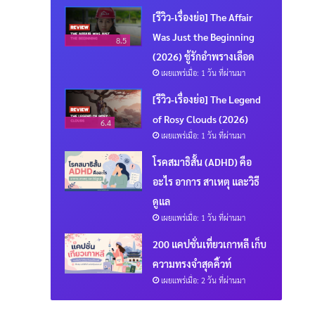
[รีวิว-เรื่องย่อ] The Affair
Was Just the Beginning
8.5
(2026) ชู้รักอำพรางเลือด
เผยแพร่เมื่อ: 1 วัน ที่ผ่านมา
[รีวิว-เรื่องย่อ] The Legend
of Rosy Clouds (2026)
6.4
เผยแพร่เมื่อ: 1 วัน ที่ผ่านมา
โรคสมาธิสั้น (ADHD) คือ
อะไร อาการ สาเหตุ และวิธี
ดูแล
เผยแพร่เมื่อ: 1 วัน ที่ผ่านมา
200 แคปชั่นเที่ยวเกาหลี เก็บ
ความทรงจำสุดคิ้วท์
เผยแพร่เมื่อ: 2 วัน ที่ผ่านมา