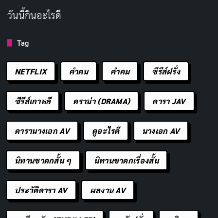
วันนี้กินอะไรดี
Tag
NETFLIX
คำคม
คําคม
ซีรีส์ฝรั่ง
ซีรีส์เกาหลี
ดราม่า (DRAMA)
ดารา JAV
ดารานางเอก AV
ดูอะไรดี
นางเอก AV
นิทานชาดกสั้น ๆ
นิทานชาดกเรื่องสั้น
สวัสดีวันอังคาร จบวันด้วยรอยยิ้ม เจอกันพรุ่งนี้
ประวัติดารา AV
ผลงาน AV