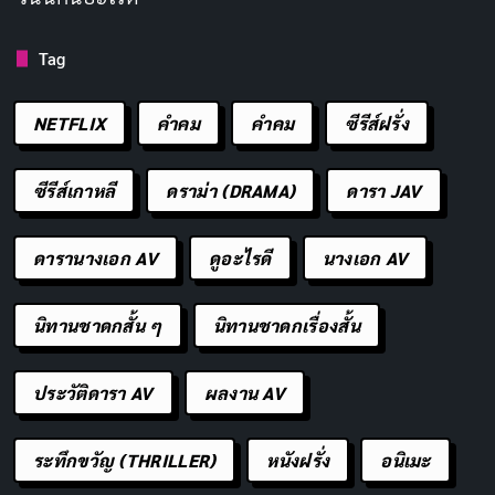
DASS-812 คือผลงานสุดเข้มข้นของ
ยูนะ ฮิเมะกาวะ (Yuna
Tag
Himekawa)
ในคอนเซปต์สาวน้อยไร้เดียงสาที่ถูกพี่ชายและ
NETFLIX
คำคม
คําคม
ซีรีส์ฝรั่ง
เพื่อนๆ รุมโทรมแบบไม่ให้ตั้งตัว หนังเน้นความรู้สึกผิดบาป
ผสมความเสียว ด้วยใบหน้าหวานๆ และร่างกายเล็ก
ซีรีส์เกาหลี
ดราม่า (DRAMA)
ดารา JAV
บอบบางที่ต้องรับมือกับหลายคนพร้อมกันจนตัวเกร็งไปทั้ง
ตัว
ดารานางเอก AV
ดูอะไรดี
นางเอก AV
รหัส DVD:
DASS-812
นิทานชาดกสั้น ๆ
นิทานชาดกเรื่องสั้น
ความยาว:
120 นาที
ผู้กำกับ:
ひかれけん
ประวัติดารา AV
ผลงาน AV
สตูดิโอ:
Das!
นักแสดง:
ยูนะ ฮิเมะกาวะ (Yuna Himekawa)
ระทึกขวัญ (THRILLER)
หนังฝรั่ง
อนิเมะ