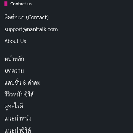
ธันวาคม 3, 2025
Contact us
50 หนังเอวีเดือนพฤศจิกายน 2568 ดารานางเอก
ติดต่อเรา (Contact)
AV สุดฮอต แนะนำผลงานใหม่
support@nanitalk.com
พฤศจิกายน 2, 2025
About Us
รหัส DVD:
DASS-770
หน้าหลัก
ความยาว:
120 นาที
บทความ
ผู้กำกับ:
コンニャック神風
แคปชั่น & คำคม
สตูดิโอ:
Das!
รีวิวหนัง-ซีรีส์
นักแสดง:
ยูริ อโดกาวะ (Yuri Adokawa)
ดูอะไรดี
DASS-793
แนะนำหนัง
แนะนำซีรีส์