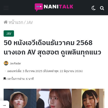
Menu
Switch 
Se
หน้าแรก
/
JAV
JAV
50 หนังเอวีเดือนธันวาคม 2568
นางเอก AV สุดฮอต ดูเพลินทุกแนว
JavRadar
เผยแพร่เมื่อ: 3 ธันวาคม 2025
(อัปเดตล่าสุด: 22 มิถุนายน 2026)
เวลาในการอ่าน: 6 นาที
→