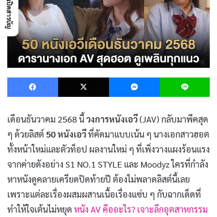
เปิดสารบัญ
Facebook
X
Messenger
L
เดือนธันวาคม 2568 นี้
วงการหนังเอวี
(JAV) กลับมาพีคสุด
ๆ ด้วยลิสต์
50 หนังเอวี
ที่คัดมาแบบเน้น ๆ นางเอกสาวฮอต
ทั้งหน้าใหม่และตัวท็อป ผลงานใหม่ ๆ ที่เพิ่งวางแผงร้อนแรง
จากค่ายดังอย่าง S1 NO.1 STYLE และ Moodyz ใครที่กำลัง
หาหนังดูคลายเครียดปิดท้ายปี ต้องไม่พลาดลิสต์นี้เลย
เพราะแต่ละเรื่องผสมผสานเนื้อเรื่องแซ่บ ๆ กับฉากเด็ดที่
ทำให้ใจเต้นไม่หยุด
หนัง AV คืออะไร? เจาะลึกอุตสาหกรรม