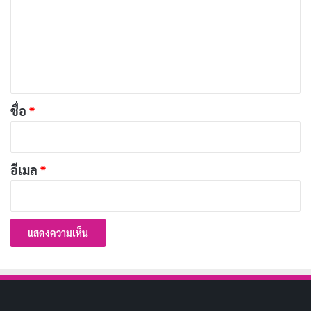
า
หนักด้วยคอนเซปต์
ครูสาวโดนลูกศิษย์ล่อลวง
เน้นฉากกลุ่ม
ม
หลายคน บอดี้ขาวเนียนและเสียงครางเร่าร้อนของยูริทำให้
เ
ทุกช็อตดูเดือดสุดขีด
ห็
น
บทความที่เกี่ยวข้อง
*
ชื่อ
*
50 หนังเอวีญี่ปุ่น (JAV) น่าดูเดือน กุมภาพันธ์ 2026
ดาราดังเต็มคัมภีร์
อีเมล
*
มกราคม 30, 2026
50 หนังเอวี (JAV) มกราคม 2026 น่าดูสุด ดารา
นางเอกดังเพียบ
ธันวาคม 31, 2025
50 หนังเอวีเดือนธันวาคม 2568 นางเอก AV สุดฮอต
ดูเพลินทุกแนว