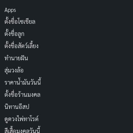
Apps
ตั้งชื่อโซเชียล
ตั้งชื่อลูก
ตั้งชื่อสัตว์เลี้ยง
ทำนายฝัน
DASS-793 นำเสนอ
มิซึกิ ยายโออิ (
Mizuki Yayoi
)
ในบท
สุ่มวงล้อ
สาวออฟฟิศสุดเซ็กซี่ที่ถูกเจ้านายและเพื่อนร่วมงานล่อลวง
ราคาน้ำมันวันนี้
จนกลายเป็นของเล่นประจำบริษัท หนังเน้นความอับอาย
ตั้งชื่อร้านมงคล
และการถูกบังคับในที่ทำงานแบบต่อเนื่อง ทั้งในห้องประชุม
นิทานอีสป
และบนโต๊ะทำงาน เต็มไปด้วยฉากเย็ดแบบกลุ่มและน้ำแตก
นอกใส่หน้าอกไซส์ใหญ่
ดูดวงไพ่ทาโรต์
สีเสื้อมงคลวันนี้
รหัส DVD:
DASS-793