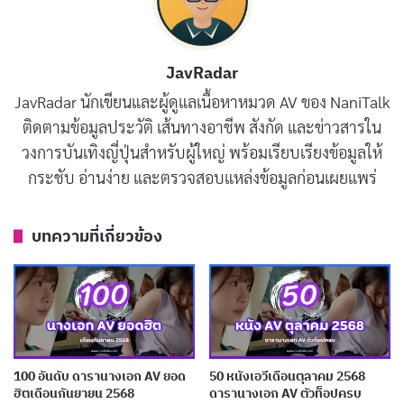
JavRadar
JavRadar นักเขียนและผู้ดูแลเนื้อหาหมวด AV ของ NaniTalk
EBON-003 เป็นผลงานเดบิวต์สุดเร้าใจของ
ฮิบิกิ โอสึ
ติดตามข้อมูลประวัติ เส้นทางอาชีพ สังกัด และข่าวสารใน
(Hibiki Otsu)
นักแสดงหน้าใหม่ไฟแรงจาก E-BODY ที่มา
วงการบันเทิงญี่ปุ่นสำหรับผู้ใหญ่ พร้อมเรียบเรียงข้อมูลให้
พร้อมสัดส่วนสุดยอด
K-Cup
อันล้นทะลัก หนังเน้นการเปิด
กระชับ อ่านง่าย และตรวจสอบแหล่งข้อมูลก่อนเผยแพร่
ตัวแบบเต็มสูบด้วยฉากเซ็กซ์ดุเด็ดตั้งแต่ต้นจนจบ โชว์ทั้ง
ความสดใหม่ของน้องใหม่และพลังระเบิดของหน้าอกมหึมา
บทความที่เกี่ยวข้อง
ที่พร้อมบดขยี้ทุกองคาฮีในทุกช็อต
รหัส DVD:
EBON-003
ความยาว:
150 นาที
ผู้กำกับ:
不明
100 อันดับ ดารานางเอก AV ยอด
50 หนังเอวีเดือนตุลาคม 2568
ฮิตเดือนกันยายน 2568
ดารานางเอก AV ตัวท็อปครบ
สตูดิโอ:
E-BODY