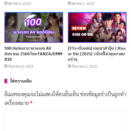
ตุลาคม 9, 2025
ตุลาคม 1, 2025
นักแสดง:
ฮิบิกิ โอสึ (Hibiki Otsu)
DASS-770
100 อันดับดารานางเอก AV
[รีวิว-เรื่องย่อ] เกมฮาท้าจุ๊บ | Kiss
สิงหาคม 2568 โดย FANZA/DMM
or Die (2025) วาไรตี้โชว์สุดฮาแบ
R18
บรั่วๆ
กันยายน 9, 2025
กันยายน 9, 2025
ใส่ความเห็น
อีเมลของคุณจะไม่แสดงให้คนอื่นเห็น
ช่องข้อมูลจำเป็นถูกทำ
เครื่องหมาย
*
DASS-770 พานักแสดงสาวสวย
ยูริ อโดกาวะ (Yuri
ค
Adokawa)
มาสวมบทคุณครูสอนพิเศษสุดเอ็กซ์คลูซีฟ ที่ถูก
ว
นักเรียนหนุ่มๆ รุมจับแก้ผ้าและรุมเย็ดแบบไม่ยั้ง หนังเล่น