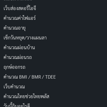
เว็บส่องสตอรี่ไอจี
ความยาว:
150 นาที
ผู้กำกับ:
トリプルHAPPY輪奸
คำนวณค่าไฟแอร์
สตูดิโอ:
Das!
คำนวณอายุ
นักแสดง:
มิซึกิ ยายโออิ (Mizuki Yayoi)
เช็กวันหยุด/วางแผนลา
DASS-812
คำนวณผ่อนบ้าน
คำนวณผ่อนรถ
ฤกษ์ออกรถ
คำนวณ BMI / BMR / TDEE
เว็บคํานวณ
คํานวณไทยช่วยไทยพลัส
วันนี้กินอะไรดี