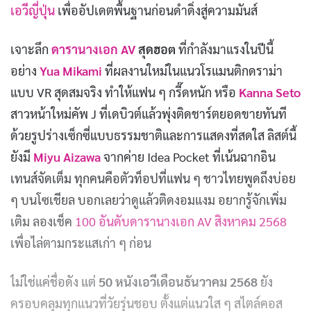
เอวีญี่ปุ่น
เพื่ออัปเดตพื้นฐานก่อนดำดิ่งสู่ความมันส์
เจาะลึก
ดารานางเอก AV
สุดฮอต
ที่กำลังมาแรงในปีนี้
อย่าง
Yua Mikami
ที่ผลงานใหม่ในแนวโรแมนติกดราม่า
แบบ VR สุดสมจริง ทำให้แฟน ๆ กรี๊ดหนัก หรือ
Kanna Seto
สาวหน้าใหม่คัพ J ที่เดบิวต์แล้วพุ่งติดชาร์ตยอดขายทันที
ด้วยรูปร่างเซ็กซี่แบบธรรมชาติและการแสดงที่สดใส ลิสต์นี้
ยังมี
Miyu Aizawa
จากค่าย Idea Pocket ที่เน้นฉากอิน
เทนส์จัดเต็ม ทุกคนคือตัวท็อปที่แฟน ๆ ชาวไทยพูดถึงบ่อย
ๆ บนโซเชียล บอกเลยว่าดูแล้วติดงอมแงม อยากรู้จักเพิ่ม
เติม ลองเช็ค
100 อันดับดารานางเอก AV สิงหาคม 2568
เพื่อไล่ตามกระแสเก่า ๆ ก่อน
ไม่ใช่แค่ชื่อดัง แต่
50 หนังเอวีเดือนธันวาคม 2568
ยัง
ครอบคลุมทุกแนวที่วัยรุ่นชอบ ตั้งแต่แนวใส ๆ สไตล์คอส