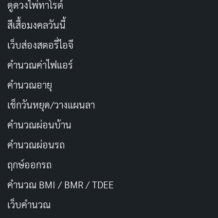
ดูดวงไพ่ทาโรต์
วันเกิด
18 มีนาคม 1998
สีเสื้อมงคลวันนี้
เว็บส่องสตอรี่ไอจี
สถานที่เกิด
ไม่มีข้อมูลยืนยันแน่ชัด
คำนวณค่าไฟแอร์
สัญชาติ
ญี่ปุ่น
คำนวณอายุ
นักแสดง AV, YouTuber,
เช็กวันหยุด/วางแผนลา
อาชีพ
นักเขียนบท, เอ็นเตอร์เทน
คำนวณผ่อนบ้าน
เนอร์
คำนวณผ่อนรถ
กุมภาพันธ์ 2017 (ในชื่อ
ปีที่เดบิวต์
ฤกษ์ออกรถ
Amami Kokoro)
คำนวณ BMI / BMR / TDEE
พฤศจิกายน 2018 (ในชื่อ
ปีที่รีเดบิวต์
เว็บคํานวณ
Fukada Eimi)