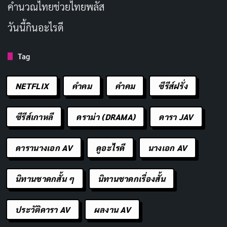
คํานวณไทยช่วยไทยพลัส
SOD Create, MOODYZ,
ค่ายที่เกี่ยวข้อง
วันนี้กินอะไรดี
FALENO และค่ายอื่น ๆ
หยุดจำหน่ายผลงาน AV
Tag
สถานะปัจจุบัน
ใหม่ตั้งแต่กันยายน 2024
แต่ยังทำกิจกรรมอื่น ๆ
NETFLIX
คำคม
คําคม
ซีรีส์ฝรั่ง
Instagram: @eimi0318,
ซีรีส์เกาหลี
ดราม่า (DRAMA)
ดารา JAV
X: @fukada0318,
ช่องทางติดตาม
YouTube: 深田えいみ /
ดารานางเอก AV
ดูอะไรดี
นางเอก AV
Eimi Fukada
นิทานชาดกสั้น ๆ
นิทานชาดกเรื่องสั้น
ข้อมูลในตารางอ้างอิงจาก
Wikipedia ภาษาญี่ปุ่น
และ
ประวัติดารา AV
ผลงาน AV
โปรไฟล์ทางการ
ของบริษัทจัดการ Mines