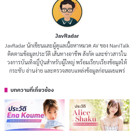
เด่นที่ทำให้เธอแตกต่างจากนางเอก AV คนอื่น ๆ คือการใช้
โซเชียลมีเดียและ YouTube สร้างคอนเทนต์ที่เข้าถึงผู้ชม
ทั่วไปได้ง่าย
JavRadar
ภาพลักษณ์ของเธอเปลี่ยนแปลงหลายครั้งในระหว่างที่อยู่
JavRadar นักเขียนและผู้ดูแลเนื้อหาหมวด AV ของ NaniTalk
ในวงการ จากลุคผมสั้นสไตล์สดใสในช่วงแรก จนมาถึงผม
ติดตามข้อมูลประวัติ เส้นทางอาชีพ สังกัด และข่าวสารใน
ยาวที่ดูสุภาพและเป็นผู้ใหญ่มากขึ้นในปัจจุบัน ความ
วงการบันเทิงญี่ปุ่นสำหรับผู้ใหญ่ พร้อมเรียบเรียงข้อมูลให้
สามารถในการปรับตัวและพัฒนาภาพลักษณ์ตลอดเวลา
กระชับ อ่านง่าย และตรวจสอบแหล่งข้อมูลก่อนเผยแพร่
ทำให้เธอสามารถรักษาฐานแฟนคลับได้อย่างเหนียวแน่น
แม้ว่าวงการ AV จะมีนางเอกหน้าใหม่เข้ามาทดแทนอย่าง
บทความที่เกี่ยวข้อง
ต่อเนื่อง
ประวัติโดยย่อของ Eimi