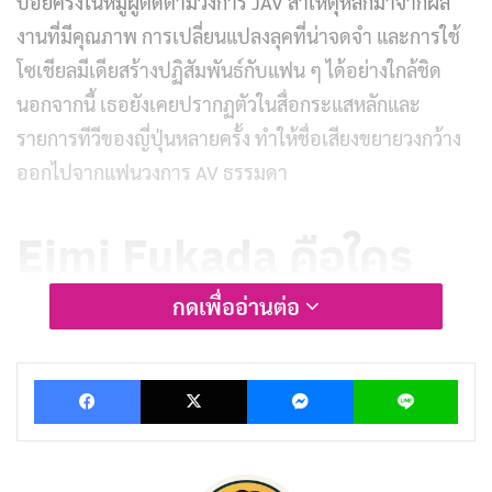
บ่อยครั้งในหมู่ผู้ติดตามวงการ JAV สาเหตุหลักมาจากผล
งานที่มีคุณภาพ การเปลี่ยนแปลงลุคที่น่าจดจำ และการใช้
โซเชียลมีเดียสร้างปฏิสัมพันธ์กับแฟน ๆ ได้อย่างใกล้ชิด
นอกจากนี้ เธอยังเคยปรากฏตัวในสื่อกระแสหลักและ
รายการทีวีของญี่ปุ่นหลายครั้ง ทำให้ชื่อเสียงขยายวงกว้าง
ออกไปจากแฟนวงการ AV ธรรมดา
Eimi Fukada คือใคร
กดเพื่ออ่านต่อ
Eimi Fukada หรือชื่อในภาษาญี่ปุ่นว่า 深田えいみ (ฟูคา
ดะ เอมิ) เป็น
ดารา JAV
และเอ็นเตอร์เทนเนอร์ชาวญี่ปุ่นที่
Facebook
X
Messenger
Lin
มีชื่อเสียงมากที่สุดคนหนึ่งในยุคปัจจุบัน เธอเริ่มเป็นที่รู้จัก
ในวงการ AV ตั้งแต่ปี 2017 และสร้างชื่อเสียงอย่างรวดเร็ว
หลังจากรีเดบิวต์ในชื่อปัจจุบันเดือนพฤศจิกายน 2018 จุด