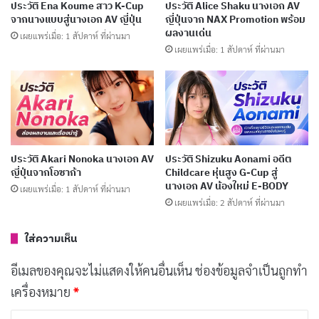
Fukada
ประวัติ Ena Koume สาว K-Cup
ประวัติ Alice Shaku นางเอก AV
จากนางแบบสู่นางเอก AV ญี่ปุ่น
ญี่ปุ่นจาก NAX Promotion พร้อม
ผลงานเด่น
เผยแพร่เมื่อ: 1 สัปดาห์ ที่ผ่านมา
เผยแพร่เมื่อ: 1 สัปดาห์ ที่ผ่านมา
เส้นทางชีวิตของ Eimi Fukada เริ่มต้นจากการเป็นไอดอล
ใต้ดินในชื่อ 天海こころ (Amami Kokoro) เมื่อปี 2016
โดยเธอเปิดเผยภายหลังว่าการเป็นไอดอลครั้งนั้นเป็นการ
เตรียมตัวเข้าสู่วงการ AV ตามคำแนะนำของบริษัทจัดการ
หลังจากกลุ่มไอดอลหยุดกิจกรรมในอีก 3 เดือนต่อมา เธอจึง
ประวัติ Akari Nonoka นางเอก AV
ประวัติ Shizuku Aonami อดีต
เดบิวต์วงการ AV อย่างเป็นทางการในเดือนกุมภาพันธ์
ญี่ปุ่นจากโอซาก้า
Childcare หุ่นสูง G-Cup สู่
นางเอก AV น้องใหม่ E-BODY
เผยแพร่เมื่อ: 1 สัปดาห์ ที่ผ่านมา
2017 กับค่าย SOD Create ภายใต้เลเบล 青春時代
เผยแพร่เมื่อ: 2 สัปดาห์ ที่ผ่านมา
(Seishun Jidai)
ใส่ความเห็น
บทความที่เกี่ยวข้อง
อีเมลของคุณจะไม่แสดงให้คนอื่นเห็น
ช่องข้อมูลจำเป็นถูกทำ
ประวัติ Yuno Sakura นางเอก AV เสียงน่ารักดาวรุ่ง
เครื่องหมาย
*
MOODYZ