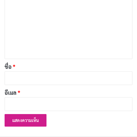
ค
เผยแพร่เมื่อ: 4 วัน ที่ผ่านมา
ว
ประวัติ Yumi Nijimura นางเอก AV หน้าใหม่มาแรง
า
ม
พร้อมผลงานเด่น
เผยแพร่เมื่อ: 5 วัน ที่ผ่านมา
เ
ห็
ประวัติ Yume Nishimiya นางเอก AV ญี่ปุ่นชื่อดัง
น
พร้อมผลงานเด่น
*
ชื่อ
*
เผยแพร่เมื่อ: 6 วัน ที่ผ่านมา
ประวัติ Yuka Miyoshi นางเอก AV อดีตผู้ประกาศ
ข่าว
อีเมล
*
เผยแพร่เมื่อ: 1 สัปดาห์ ที่ผ่านมา
หลังจากสิ้นสุดสัญญา exclusive ในเดือนพฤษภาคม 2017
เธอทำงานในรูปแบบนักแสดงอิสระ (企画単体) เป็นระยะ