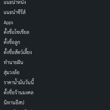
แนะนำหนัง
ข้อมูลส่วนตัวของ Eimi
แนะนำซีรีส์
Fukada
Apps
ตั้งชื่อโซเชียล
ตั้งชื่อลูก
รายการ
ข้อมูล
ตั้งชื่อสัตว์เลี้ยง
深田えいみ (Fukada
ชื่อในวงการ
ทำนายฝัน
Eimi)
สุ่มวงล้อ
ชื่อภาษาอังกฤษ
Eimi Fukada
ราคาน้ำมันวันนี้
ชื่อญี่ปุ่น
深田えいみ
ตั้งชื่อร้านมงคล
天海こころ (Amami
นิทานอีสป
ชื่อเดิม
Kokoro)