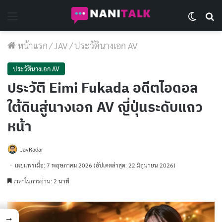
Menu
Switch 
Se
หน้าแรก
/
JAV
/
ประวัตินางเอก AV
ประวัตินางเอก AV
ประวัติ Eimi Fukada อดีตไอดอล
ใต้ดินสู่นางเอก AV ญี่ปุ่นระดับแถว
หน้า
JavRadar
เผยแพร่เมื่อ: 7 พฤษภาคม 2026
(อัปเดตล่าสุด: 22 มิถุนายน 2026)
เวลาในการอ่าน: 2 นาที
→