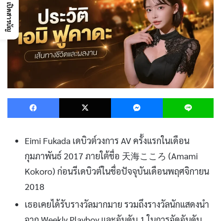
เปิดสารบัญ
Facebook
X
Messenger
L
Eimi Fukada เดบิวต์วงการ AV ครั้งแรกในเดือน
กุมภาพันธ์ 2017 ภายใต้ชื่อ 天海こころ (Amami
Kokoro) ก่อนรีเดบิวต์ในชื่อปัจจุบันเดือนพฤศจิกายน
2018
เธอเคยได้รับรางวัลมากมาย รวมถึงรางวัลนักแสดงนำ
จาก Weekly Playboy และอันดับ 1 ในการจัดอันดับ