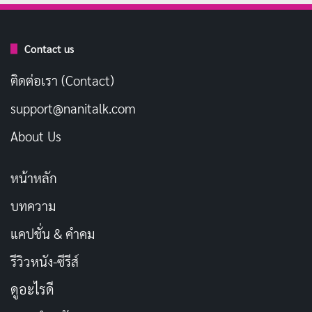
เวลาหนึ่ง ก่อนจะหยุดพักครึ่งปีเพื่อทำการเปลี่ยนแปลงรูป
ลักษณ์ และรีเดบิวต์อีกครั้งในชื่อ Fukada Eimi เดือน
พฤศจิกายน 2018 ซึ่งเธอเรียกช่วงเวลานี้ว่า “Full Model
Contact us
Change” หลังจากนั้น เธอได้รับความนิยมอย่างถล่มทลาย
ติดต่อเรา (Contact)
คว้ารางวัลและอันดับต้น ๆ ในหลายการจัดอันดับของวงการ
support@nanitalk.com
AV ญี่ปุ่น
About Us
ในปี 2021 เธอได้รับสัญญาเป็นนักแสดง exclusive กับ
MOODYZ ตามด้วยการย้ายไปเป็น exclusive กับ FALENO
หน้าหลัก
ในเดือนพฤษภาคม 2023 อย่างไรก็ตาม ตั้งแต่เดือน
บทความ
กันยายน 2024 ผลงาน AV ใหม่ของเธอหยุดจำหน่าย โดย
แคปชั่น & คำคม
ไม่มีประกาศรีไทร์หรือหยุดพักอย่างเป็นทางการ เธอยังคง
ทำกิจกรรมอื่น ๆ บนโซเชียลมีเดียและเปิดเว็บไซต์ทางการ
รีวิวหนัง-ซีรีส์
ในเดือนพฤษภาคม 2025
ดูอะไรดี