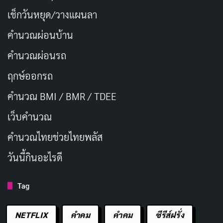
เช็กวันหยุด/วางแผนลา
คำนวณผ่อนบ้าน
คำนวณผ่อนรถ
ฤกษ์ออกรถ
คำนวณ BMI / BMR / TDEE
เว็บคํานวณ
คํานวณไทยช่วยไทยพลัส
วันนี้กินอะไรดี
Tag
NETFLIX
คำคม
คําคม
ซีรีส์ฝรั่ง