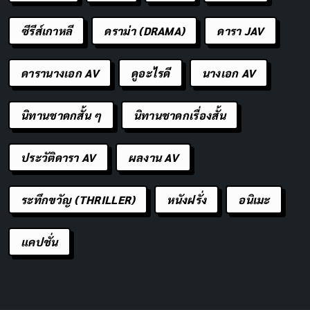
ซีรีส์เกาหลี
ดราม่า (DRAMA)
ดารา JAV
ดารานางเอก AV
ดูอะไรดี
นางเอก AV
นิทานชาดกสั้น ๆ
นิทานชาดกเรื่องสั้น
ประวัติดารา AV
ผลงาน AV
ระทึกขวัญ (THRILLER)
หนังฝรั่ง
อนิเมะ
แคปชั่น