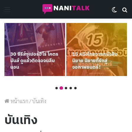
Menu
Switch 
Se
30 ซีรีส์ซูเปอร์ฮีโร่ โคตร
15 หนังไทยจากหนังสือ
มันส์ ดูแล้วติดจอจนลืม
นิยาย นิยายที่รักสู่
นอน
จอภาพยนตร์!
หน้าแรก
/
บันเทิง
บันเทิง