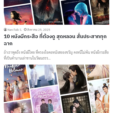
NaniTalk S.
สิงหาคม 25, 2025
10 หนังผีกระสือ ที่ต้องดู สุดหลอน สั่นประสาททุก
ฉาก
ถ้าเราพูดถึง หนังผีไทย ที่ครองใจคอหนังสยองขวัญ คงหนีไม่พ้น หนังผีกระสือ
ที่เป็นตำนานเล่าขานในวัฒนธรร…