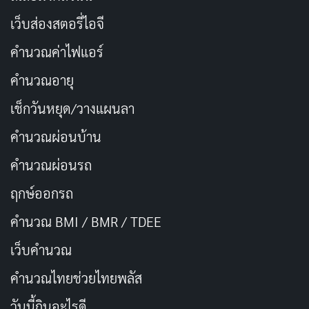
เว็บส่องสตอรี่ไอจี
เส้นทางในวงการของ Hibiki Otsuki
คำนวณค่าไฟแอร์
จุดเริ่มต้นก่อนเข้าสู่วงการ
คำนวณอายุ
Hibiki Otsuki เติบโตในเมืองโอตารุ ฮอกไกโด ซึ่งเป็นเมือง
เช็กวันหยุด/วางแผนลา
ท่าและแหล่งท่องเที่ยวที่มีชื่อเสียงจากเทศกาลหิมะและ
คำนวณผ่อนบ้าน
สถาปัตยกรรมเก่าแก่ ข้อมูลก่อนเข้าวงการมีไม่มากนัก แต่
จากการสัมภาษณ์หลายครั้ง เธอระบุว่ามีความสนใจใน
คำนวณผ่อนรถ
วงการบันเทิงมาตั้งแต่เด็ก ความสามารถเล่นเปียโนและ
ฤกษ์ออกรถ
ความชอบกีฬาเอ็กซ์ตรีมอย่างสโนว์บอร์ดและสเก็ตบอร์ด
คำนวณ BMI / BMR / TDEE
สะท้อนให้เห็นว่าเธอเป็นคนที่ชอบทำอะไรหลากหลายและ
เว็บคํานวณ
ไม่กลัวความท้าทาย
คํานวณไทยช่วยไทยพลัส
การตัดสินใจเข้าวงการ AV ในปี 2008 เกิดขึ้นเมื่อเธออายุ
วันนี้กินอะไรดี