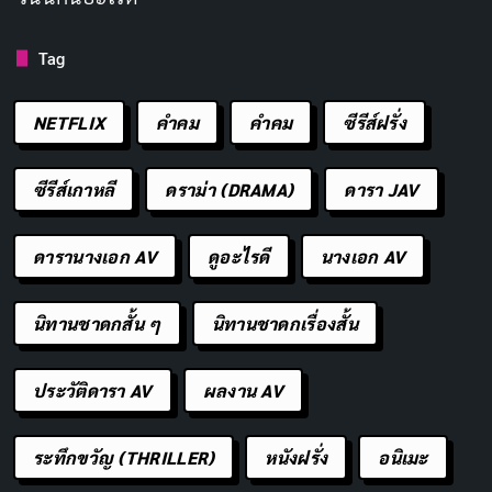
20 ปี โดยไม่มีประวัติการเป็นนักแสดงหรือไอดอลมาก่อน
เธอเริ่มต้นจากการถ่ายทำ AV สไตล์สารคดีนอกสถานที่
Tag
(nanpa) ก่อนจะมีผลงานที่มีชื่อเครดิตเป็นของตัวเองใน
เดือนตุลาคมปีเดียวกัน
NETFLIX
คำคม
คําคม
ซีรีส์ฝรั่ง
ช่วงเดบิวต์
ซีรีส์เกาหลี
ดราม่า (DRAMA)
ดารา JAV
การเปิดตัวอย่างเป็นทางการของเธอเกิดขึ้นในเดือนตุลาคม
2008 ด้วยผลงาน Dirty Amateur Series ภายใต้เลเบล Ran
ดารานางเอก AV
ดูอะไรดี
นางเอก AV
Maru ช่วงนี้เธอยังไม่มีเอเจนซีใหญ่คอยดูแล ทำให้ต้องหา
งานเองและรับบทที่ได้มากกว่าจะเลือกบทที่อยากเล่น ผล
นิทานชาดกสั้น ๆ
นิทานชาดกเรื่องสั้น
งานส่วนใหญ่ในยุคนี้มาจากค่ายเล็ก ๆ หรือเป็นการรวมตอน
รีไซเคิล
ประวัติดารา AV
ผลงาน AV
แม้สภาพแวดล้อมการทำงานจะไม่เอื้ออำนวยเท่าที่ควร เธอ
ระทึกขวัญ (THRILLER)
หนังฝรั่ง
อนิเมะ
ก็ไม่หยุดพยายาม จากการให้สัมภาษณ์ เธอบอกว่าช่วงเวลา