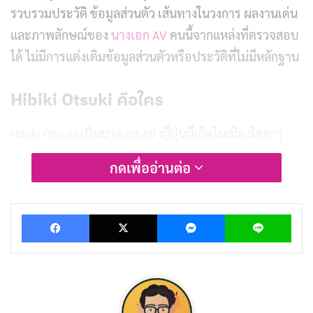
รวบรวมประวัติ ข้อมูลส่วนตัว เส้นทางในวงการ ผลงานเด่น
และภาพลักษณ์ของ
นางเอก AV
คนนี้จากแหล่งที่ตรวจสอบ
ได้ ไม่มีการแต่งเติมข้อมูลส่วนตัวหรือประวัติที่ไม่มีหลักฐาน
Hibiki Otsuki คือใคร
Hibiki Otsuki เป็นนางเอก AV ญี่ปุ่นที่เกิดในเมืองโอตารุ
จังหวัดฮอกไกโด เธอเริ่มเข้าสู่วงการตั้งแต่ปี 2008 ในวัย 20
กดเพื่ออ่านต่อ
ปี โดยไม่มีสังกัดเอเจนซีใหญ่หรือสตูดิโอระดับแถวหน้า ช่วง
แรกของเส้นทางอาชีพเต็มไปด้วยความยากลำบาก เธอต้อง
Facebook
X
Messenger
Lin
รับงานจากค่ายเล็ก ๆ หรือแม้กระทั่งรับบทประกอบที่ไม่มี
ชื่อเครดิตในบางผลงาน
สิ่งที่ทำให้ชื่อนี้แตกต่างจาก
ดารานางเอก AV
คนอื่น ๆ คือ
ความอดทนและการพัฒนาตัวเองอย่างต่อเนื่อง จากสไตล์