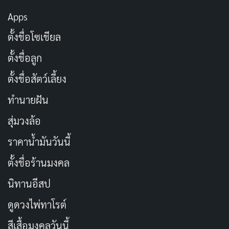
วันเกิด
21 กุมภาพันธ์ 1988
Apps
สัญชาติ
ญี่ปุ่น
ตั้งชื่อโซเชียล
ตั้งชื่อลูก
อาชีพ
นางเอก AV, นักร้องไอดอล
ตั้งชื่อสัตว์เลี้ยง
ปีที่เดบิวต์
2008
ทำนายฝัน
T-Powers, Moodyz, Soft
สุ่มวงล้อ
ค่ายที่เกี่ยวข้อง
On Demand, Wanz
ราคาน้ำมันวันนี้
Factory
ตั้งชื่อร้านมงคล
ยังแสดงอยู่และทำกิจกรรม
สถานะปัจจุบัน
สาธารณะ
นิทานอีสป
ดูดวงไพ่ทาโรต์
ช่องทางติดตาม
X (Twitter), Instagram
สีเสื้อมงคลวันนี้