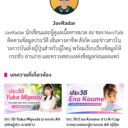
gyaru ในยุคแรก ๆ เธอเปลี่ยนลุคมาเป็นสาวผมดำ
ธรรมชาติราวปลายปี 2011 และนี่คือจุดเปลี่ยนที่ทำให้เธอ
ได้รับงานจากสตูดิโอใหญ่ระดับ Moodyz และ Soft On
JavRadar
Demand
ในปี 2012
JavRadar นักเขียนและผู้ดูแลเนื้อหาหมวด AV ของ NaniTalk
ติดตามข้อมูลประวัติ เส้นทางอาชีพ สังกัด และข่าวสารใน
บทความที่เกี่ยวข้อง
วงการบันเทิงญี่ปุ่นสำหรับผู้ใหญ่ พร้อมเรียบเรียงข้อมูลให้
กระชับ อ่านง่าย และตรวจสอบแหล่งข้อมูลก่อนเผยแพร่
ประวัติ Yuuka Waraku อดีตหญิงโยชิวาระสู่นางเอก
AV ญี่ปุ่นชื่อดัง
บทความที่เกี่ยวข้อง
เผยแพร่เมื่อ: 5 วัน ที่ผ่านมา
ประวัติ Yuno Sakura นางเอก AV เสียงน่ารักดาวรุ่ง
MOODYZ
เผยแพร่เมื่อ: 6 วัน ที่ผ่านมา
ประวัติ Yumi Nijimura นางเอก AV หน้าใหม่มาแรง
ประวัติ Yuka Miyoshi นางเอก AV
ประวัติ Ena Koume สาว K-Cup
อดีตผู้ประกาศข่าว
จากนางแบบสู่นางเอก AV ญี่ปุ่น
พร้อมผลงานเด่น