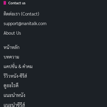
Contact us
เธอเริ่มกวาดรางวัลจากเวทีต่าง ๆ ตั้งแต่ปี 2013 จนถึงการ
คว้ารางวัล Best Actress จาก DMM Adult Awards 2016
ติดต่อเรา (Contact)
ซึ่งเธอบอกว่าเป็น turning point ที่ทำให้ตัดสินใจอยู่ใน
support@nanitalk.com
วงการต่อไป ปัจจุบันเธอยังคงแสดงและทำกิจกรรม
About Us
สาธารณะอย่างต่อเนื่อง
หน้าหลัก
ข้อมูลส่วนตัวของ Hibiki Otsuki
บทความ
รายการ
ข้อมูล
แคปชั่น & คำคม
ชื่อในวงการ
Hibiki Otsuki
รีวิวหนัง-ซีรีส์
ดูอะไรดี
ชื่อภาษาอังกฤษ
Hibiki Otsuki
แนะนำหนัง
ชื่อญี่ปุ่น
大槻ひびき
แนะนำซีรีส์