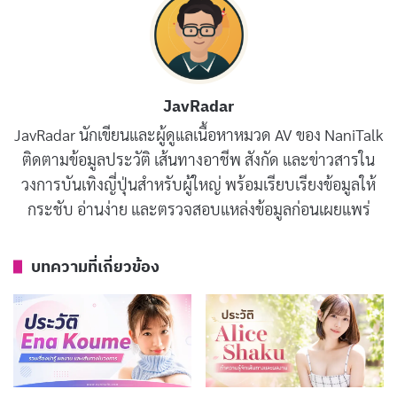
เนื่อง แม้อายุจะเข้าเลข 30 แล้ว แต่ลุคบนหน้าปกผลงาน
และภาพถ่ายส่วนตัวยังคงดูสดใสไม่เปลี่ยน ทำให้เธอมีแฟน
คลับที่ภักดีตามผลงานมาอย่างยาวนาน
JavRadar
บทความที่เกี่ยวข้อง
JavRadar นักเขียนและผู้ดูแลเนื้อหาหมวด AV ของ NaniTalk
ติดตามข้อมูลประวัติ เส้นทางอาชีพ สังกัด และข่าวสารใน
ประวัติ Yuno Sakura นางเอก AV เสียงน่ารักดาวรุ่ง
วงการบันเทิงญี่ปุ่นสำหรับผู้ใหญ่ พร้อมเรียบเรียงข้อมูลให้
MOODYZ
กระชับ อ่านง่าย และตรวจสอบแหล่งข้อมูลก่อนเผยแพร่
เผยแพร่เมื่อ: 4 วัน ที่ผ่านมา
ประวัติ Yumi Nijimura นางเอก AV หน้าใหม่มาแรง
บทความที่เกี่ยวข้อง
พร้อมผลงานเด่น
เผยแพร่เมื่อ: 5 วัน ที่ผ่านมา
ประวัติ Yume Nishimiya นางเอก AV ญี่ปุ่นชื่อดัง
พร้อมผลงานเด่น