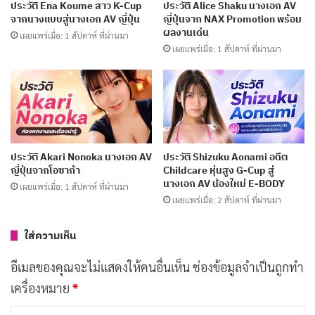
เผยแพร่เมื่อ: 6 วัน ที่ผ่านมา
ประวัติ Ena Koume สาว K-Cup
ประวัติ Alice Shaku นางเอก AV
จากนางแบบสู่นางเอก AV ญี่ปุ่น
ญี่ปุ่นจาก NAX Promotion พร้อม
ผลงานเด่น
ประวัติ Yuka Miyoshi นางเอก AV อดีตผู้ประกาศ
เผยแพร่เมื่อ: 1 สัปดาห์ ที่ผ่านมา
เผยแพร่เมื่อ: 1 สัปดาห์ ที่ผ่านมา
ข่าว
เผยแพร่เมื่อ: 1 สัปดาห์ ที่ผ่านมา
นอกจากนี้
Kana Momonogi
ยังเป็นหนึ่งในนางเอก AV ที่
มีชื่อเสียงในตลาดเอเชียมากที่สุดคนหนึ่ง โดยเฉพาะใน
ประวัติ Akari Nonoka นางเอก AV
ประวัติ Shizuku Aonami อดีต
ประเทศจีน ไต้หวัน และประเทศไทย ซึ่งช่วยให้เธอได้รับ
ญี่ปุ่นจากโอซาก้า
Childcare หุ่นสูง G-Cup สู่
นางเอก AV น้องใหม่ E-BODY
เผยแพร่เมื่อ: 1 สัปดาห์ ที่ผ่านมา
งานกิจกรรมและอีเวนต์นอกประเทศบ่อยครั้ง
เผยแพร่เมื่อ: 2 สัปดาห์ ที่ผ่านมา
ประวัติโดยย่อของ Kana Momonogi
ใส่ความเห็น
อีเมลของคุณจะไม่แสดงให้คนอื่นเห็น
ช่องข้อมูลจำเป็นถูกทำ
เส้นทางของ
Kana Momonogi
เริ่มต้นขึ้นเมื่อเดือน
เครื่องหมาย
*
กุมภาพันธ์ 2015 ด้วยผลงานเดบิวต์จากค่าย Idea Pocket
ตั้งแต่เรื่องแรกเธอก็ได้รับความสนใจจากแฟน ๆ เนื่องจา