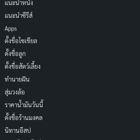
แนะนำหนัง
สัญชาติ
ญี่ปุ่น
แนะนำซีรีส์
Apps
ส่วนสูง
153 ซม.
ตั้งชื่อโซเชียล
สัดส่วน
84-57-83 ซม.
ตั้งชื่อลูก
อก
B cup
ตั้งชื่อสัตว์เลี้ยง
นางเอก AV / นางแบบ /
ทำนายฝัน
อาชีพ
YouTuber
สุ่มวงล้อ
ปีที่เดบิวต์
2015
ราคาน้ำมันวันนี้
Idea Pocket (アイデアポ
ตั้งชื่อร้านมงคล
ค่ายที่เกี่ยวข้อง
ケット)
นิทานอีสป