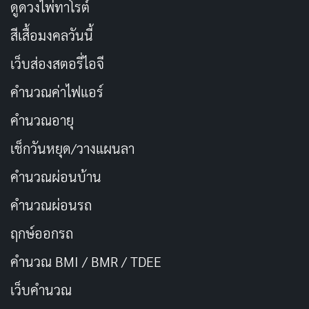
ยัง active ในวงการ (Idea
ดูดวงไพ่ทาโรต์
สถานะปัจจุบัน
Pocket exclusive)
สีเสื้อมงคลวันนี้
ช่องทางติดตาม
X, Instagram, YouTube
เว็บส่องสตอรี่ไอจี
คำนวณค่าไฟแอร์
เส้นทางในวงการของ Kana Momonogi
คำนวณอายุ
เช็กวันหยุด/วางแผนลา
จุดเริ่มต้นก่อนเข้าสู่วงการ
คำนวณผ่อนบ้าน
ข้อมูลก่อนเข้าวงการของ
Kana Momonogi
มีจำกัด ไม่มี
คำนวณผ่อนรถ
ข้อมูลยืนยันแน่ชัดว่าเธอเคยทำงานอื่นก่อนหรือไม่ แต่จาก
การสัมภาษณ์บางส่วนที่เผยแพร่ในสื่อญี่ปุ่น เธอระบุว่าการ
ฤกษ์ออกรถ
เข้าวงการ JAV เป็นการตัดสินใจที่คิดดีแล้ว และเธอตั้งใจ
คำนวณ BMI / BMR / TDEE
ทำงานในฐานะนักแสดง AV อย่างเต็มที่ตั้งแต่ต้น
เว็บคํานวณ