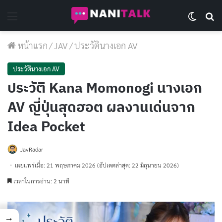
Menu
Switch 
Se
หน้าแรก
/
JAV
/
ประวัตินางเอก AV
ประวัตินางเอก AV
ประวัติ Kana Momonogi นางเอก
AV ญี่ปุ่นสุดฮอต ผลงานเด่นจาก
Idea Pocket
JavRadar
เผยแพร่เมื่อ: 21 พฤษภาคม 2026
(อัปเดตล่าสุด: 22 มิถุนายน 2026)
เวลาในการอ่าน: 2 นาที
→