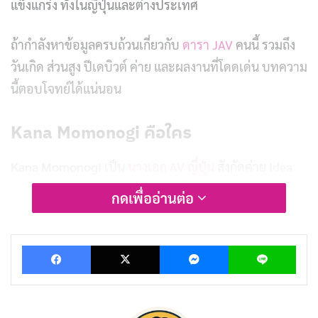
แข็งแกร่ง ทั้งในญี่ปุ่นและต่างประเทศ
ถ้ากำลังหาข้อมูลครบถ้วนเกี่ยวกับ
ดารา JAV
คนนี้ รวมถึง
วันเกิด ส่วนสูง ปีเดบิวต์ ค่าย และผลงานที่โดดเด่น บทความ
นี้ตอบโจทย์ได้แน่นอน
Kana Momonogi คือใคร
Kana Momonogi
เป็น
นางเอก AV ญี่ปุ่น
สังกัดค่าย Idea
Pocket (アイデアポケット) มาตั้งแต่เดบิวต์ในปี 2015
กดเพื่ออ่านต่อ
เธอมีภาพลักษณ์สดใส หน้าตาน่ารัก รูปร่างเล็ก สัดส่วนค่อน
ข้างบอบบาง ซึ่งตรงกับรสนิยมแฟน ๆ กลุ่มที่ชื่นชอบสไตล์
Facebook
X
Messenger
Lin
“kawaii” หรือลุคสาวน้อยน่ารัก ในวงการ JAV
สิ่งที่ทำให้เธอแตกต่างจากนางเอก AV หลาย ๆ คน คือความ
สามารถในการรักษาภาพลักษณ์ที่ดูอ่อนเยาว์ได้อย่างต่อ