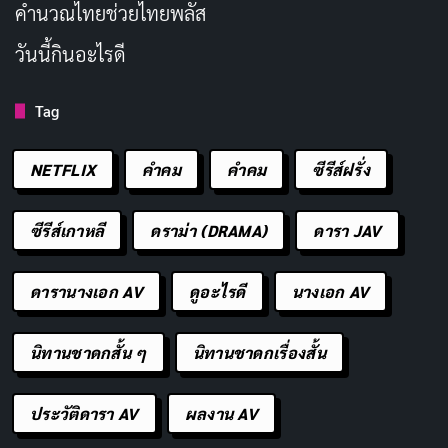
เธอเกิดและเติบโตในกรุงโตเกียว ประเทศญี่ปุ่น มีความ
คํานวณไทยช่วยไทยพลัส
สนใจในวงการบันเทิงมาตั้งแต่เด็ก และมองว่างานในวงการ
วันนี้กินอะไรดี
AV เป็นอาชีพที่ต้องใช้ทักษะการแสดงและความตั้งใจจริง
ไม่ใช่แค่การนำเสนอร่างกาย แต่เป็นการสร้างสรรค์ผลงานที่
Tag
ทำให้ผู้ชมรู้สึกร่วมไปกับตัวละคร
NETFLIX
คำคม
คําคม
ซีรีส์ฝรั่ง
ช่วงเดบิวต์
เดือนกุมภาพันธ์ 2015
Kana Momonogi
เปิดตัวด้วยผล
ซีรีส์เกาหลี
ดราม่า (DRAMA)
ดารา JAV
งานเดบิวต์รหัส IPZ-637 จากค่าย Idea Pocket ตั้งแต่เรื่ม
แรกเธอก็ได้รับความสนใจจากแฟน ๆ เนื่องจากลุคที่ดูใส ๆ
ดารานางเอก AV
ดูอะไรดี
นางเอก AV
รูปร่างเล็กเพียง 153 ซม. สัดส่วน 84-57-83 ซม. อก B cup
แบบสาวน้อย ซึ่งแตกต่างจากนางเอก AV ที่เน้นเซ็กซี่หรือ
นิทานชาดกสั้น ๆ
นิทานชาดกเรื่องสั้น
สาวโตเต็มตัวในยุคนั้น
ประวัติดารา AV
ผลงาน AV
ไม่นานหลังเดบิวต์ Idea Pocket ก็ประกาศให้เธอเป็น