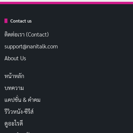
ปัจจุบัน
Kana Momonogi
ยังคงมีผลงานต่อเนื่องกับ Idea
Pocket และยังคงเป็นนางเอกที่มีชื่อเสียงในวงการ แม้จะ
Contact us
ผ่านไปเกือบ 10 ปีแล้ว
ติดต่อเรา (Contact)
ข้อมูลส่วนตัวของ Kana Momonogi
support@nanitalk.com
About Us
รายการ
ข้อมูล
หน้าหลัก
ชื่อในวงการ
Kana Momonogi
บทความ
ชื่อภาษาอังกฤษ
Kana Momonogi
แคปชั่น & คำคม
桃乃木かな (もものぎ
ชื่อญี่ปุ่น
รีวิวหนัง-ซีรีส์
かな)
ดูอะไรดี
วันเกิด
24 ธันวาคม 1996