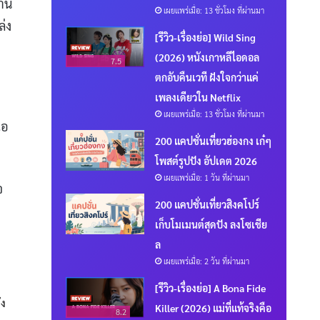
งาน
เผยแพร่เมื่อ: 13 ชั่วโมง ที่ผ่านมา
ล่ง
[รีวิว-เรื่องย่อ] Wild Sing
(2026) หนังเกาหลีไอดอล
7.5
ตกอับคืนเวที ฝังใจกว่าแค่
เพลงเดียวใน Netflix
เผยแพร่เมื่อ: 13 ชั่วโมง ที่ผ่านมา
เอ
200 แคปชั่นเที่ยวฮ่องกง เก๋ๆ
โพสต์รูปปัง อัปเดต 2026
เผยแพร่เมื่อ: 1 วัน ที่ผ่านมา
จ
200 แคปชั่นเที่ยวสิงคโปร์
เก็บโมเมนต์สุดปัง ลงโซเชีย
ล
เผยแพร่เมื่อ: 2 วัน ที่ผ่านมา
[รีวิว-เรื่องย่อ] A Bona Fide
ัง
Killer (2026) แม่ที่แท้จริงคือ
8.2