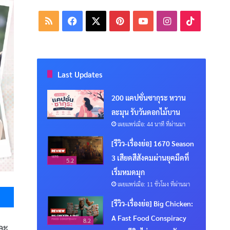
RSS
Facebook
X
Pinterest
YouTube
Instagram
TikTok
Last Updates
200 แคปชั่นซากุระ หวาน
ละมุน รับวันดอกไม้บาน
เผยแพร่เมื่อ: 44 นาที ที่ผ่านมา
[รีวิว-เรื่องย่อ] 1670 Season
3 เสียดสีสังคมผ่านยุคมืดที่
5.2
เริ่มหมดมุก
เผยแพร่เมื่อ: 11 ชั่วโมง ที่ผ่านมา
Messenger
[รีวิว-เรื่องย่อ] Big Chicken:
A Fast Food Conspiracy
8.2
และ