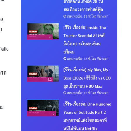
สารคดีกินไก่ทอด 28 วัน
สะเทือนวงการฟาสต์ฟู้ด
เผยแพร่เมื่อ: 13 ชั่วโมง ที่ผ่านมา
ka_
[รีวิว-เรื่องย่อ] Inside The
ก
Trustor Scandal สารคดี
8
ฉ้อโกงการเงินสะเทือน
Talk
สวีเดน
เผยแพร่เมื่อ: 13 ชั่วโมง ที่ผ่านมา
[รีวิว-เรื่องย่อ] My Bias, My
ารถ
Boss (2026) ซีรีส์ติ่ง vs CEO
8.2
สุดเย็นชาบน HBO Max
เผยแพร่เมื่อ: 13 ชั่วโมง ที่ผ่านมา
[รีวิว-เรื่องย่อ] One Hundred
ละ
Years of Solitude Part 2
9
มหากาพย์แห่งโชคชะตาที่
หนีไม่พ้นบน Netflix