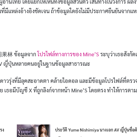
อ่านไทย โดยแยกให้เห็นทั้งข้อมูลส่วนตัว เส้นทางในวงการ ผล
่มีแหล่งอ้างอิงชัดเจน ถ้าข้อมูลใดยังไม่มีประกาศยืนยันจากแห
า 北岡果林 ข้อมูลจาก
โปรไฟล์ทางการของ Mine’S
ระบุว่าเธอสังกัด
ง AV ญี่ปุ่นหลายคนอยู่ในฐานข้อมูลสาธารณะ
าวรุ่งที่มีลุคสะอาดตา คล้ายไอดอล และมีข้อมูลโปรไฟล์ที่ตรว
 เธอมีบัญชี X ที่ถูกลิงก์จากหน้า Mine’S โดยตรง ทำให้การตาม
แรง
ประวัติ Yume Nishimiya นางเอก AV ญี่ปุ่นชื่อด