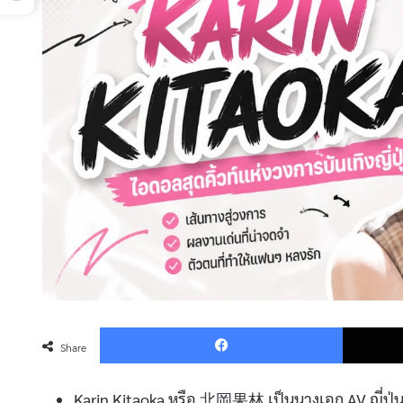
Faceboo
Share
Karin Kitaoka หรือ 北岡果林 เป็นนางเอก AV ญี่ปุ่น