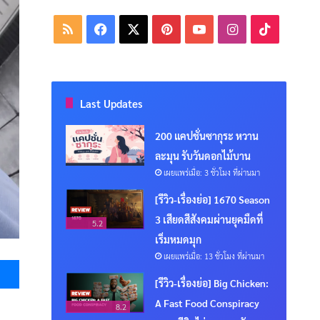
RSS
Facebook
X
Pinterest
YouTube
Instagram
TikTok
Last Updates
200 แคปชั่นซากุระ หวาน
ละมุน รับวันดอกไม้บาน
เผยแพร่เมื่อ: 3 ชั่วโมง ที่ผ่านมา
[รีวิว-เรื่องย่อ] 1670 Season
3 เสียดสีสังคมผ่านยุคมืดที่
5.2
เริ่มหมดมุก
เผยแพร่เมื่อ: 13 ชั่วโมง ที่ผ่านมา
Messenger
[รีวิว-เรื่องย่อ] Big Chicken:
A Fast Food Conspiracy
8.2