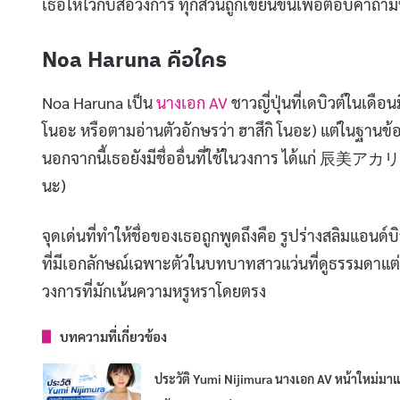
เธอให้ไว้กับสื่อวงการ ทุกส่วนถูกเขียนขึ้นเพื่อตอบคำถามท
Noa Haruna คือใคร
Noa Haruna เป็น
นางเอก AV
ชาวญี่ปุ่นที่เดบิวต์ในเด
โนอะ หรือตามอ่านตัวอักษรว่า ฮาสึกิ โนอะ) แต่ในฐานข
นอกจากนี้เธอยังมีชื่ออื่นที่ใช้ในวงการ ได้แก่ 辰美ア
นะ)
จุดเด่นที่ทำให้ชื่อของเธอถูกพูดถึงคือ รูปร่างสลิมแอนด
ที่มีเอกลักษณ์เฉพาะตัวในบทบาทสาวแว่นที่ดูธรรมดาแต่
วงการที่มักเน้นความหรูหราโดยตรง
บทความที่เกี่ยวข้อง
ประวัติ Yumi Nijimura นางเอก AV หน้าใหม่มา