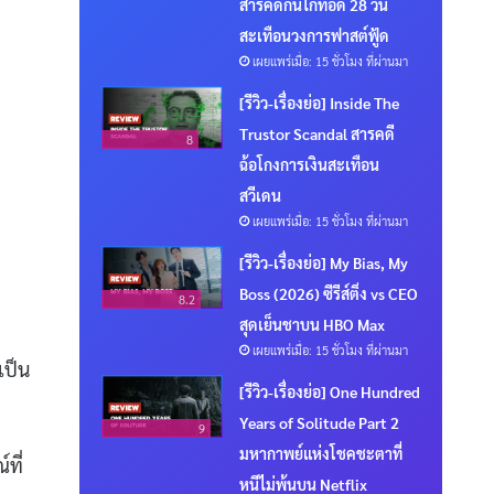
สารคดีกินไก่ทอด 28 วัน
สะเทือนวงการฟาสต์ฟู้ด
เผยแพร่เมื่อ: 15 ชั่วโมง ที่ผ่านมา
[รีวิว-เรื่องย่อ] Inside The
Trustor Scandal สารคดี
8
ฉ้อโกงการเงินสะเทือน
สวีเดน
เผยแพร่เมื่อ: 15 ชั่วโมง ที่ผ่านมา
[รีวิว-เรื่องย่อ] My Bias, My
Boss (2026) ซีรีส์ติ่ง vs CEO
8.2
สุดเย็นชาบน HBO Max
เผยแพร่เมื่อ: 15 ชั่วโมง ที่ผ่านมา
เป็น
[รีวิว-เรื่องย่อ] One Hundred
Years of Solitude Part 2
9
มหากาพย์แห่งโชคชะตาที่
ที่
หนีไม่พ้นบน Netflix