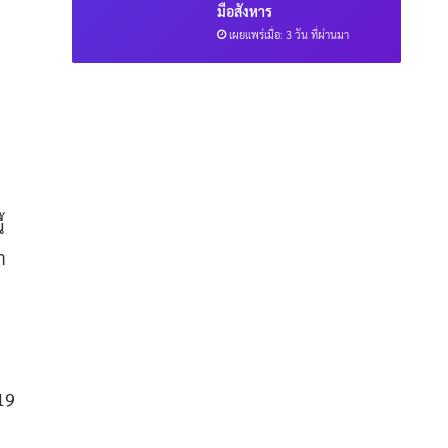
มือสังหาร
เผยแพร่เมื่อ: 3 วัน ที่ผ่านมา
้
า
19