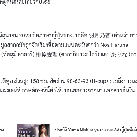
ี่ผู้คนสงสัยเกี่ยวกับเธอ
ือนมิถุนายน 2023 ชื่อภาษาญี่ปุ่นของเธอคือ 羽月乃蒼 (อ่านว่า ฮา
้อมูลสากลมักถูกจัดเรียงชื่อตามแบบตะวันตกว่า Noa Haruna
カリ (ทัตสุมิ อาคาริ) 榊原愛理 (ซากากิบาระ ไอริ) และ ありな (อาร
์บิวติฟูล ส่วนสูง 158 ซม. สัดส่วน 98-63-93 (H-cup) รวมถึงการ
แฝงเสน่ห์ ภาพลักษณ์นี้ทำให้เธอแตกต่างจากนางเอกสายอื่นใน
แรง
ประวัติ Yume Nishimiya นางเอก AV ญี่ปุ่นชื่อด