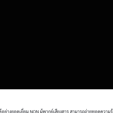
้อย่างยอดเยี่ยม NON ผู้พากย์เสียงฮารุ สามารถถ่ายทอดความรู้