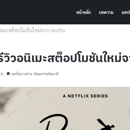
หน้าหลัก
บทความ
แคปช
ิเมะสต็อปโมชันใหม่จาก Netflix
วิวอนิเมะสต็อปโมชันใหม่จ
23)
เวลาในการอ่าน: น้อยกว่าหนึ่งนาที