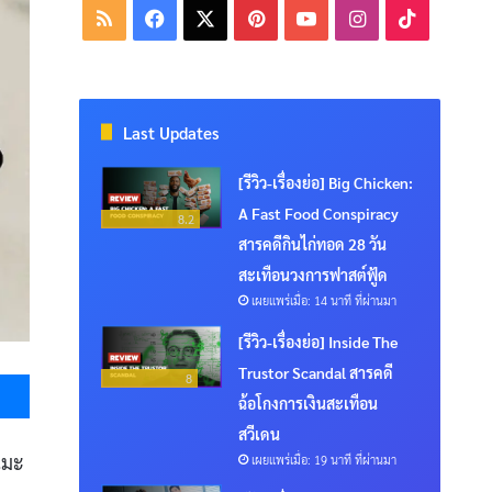
RSS
Facebook
X
Pinterest
YouTube
Instagram
TikTok
Last Updates
[รีวิว-เรื่องย่อ] Big Chicken:
A Fast Food Conspiracy
8.2
สารคดีกินไก่ทอด 28 วัน
สะเทือนวงการฟาสต์ฟู้ด
เผยแพร่เมื่อ: 14 นาที ที่ผ่านมา
[รีวิว-เรื่องย่อ] Inside The
Messenger
Trustor Scandal สารคดี
8
ฉ้อโกงการเงินสะเทือน
สวีเดน
เมะ
เผยแพร่เมื่อ: 19 นาที ที่ผ่านมา