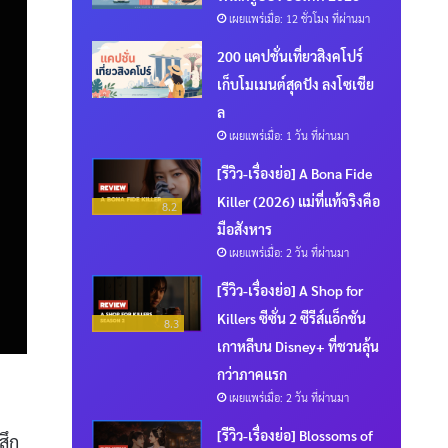
เผยแพร่เมื่อ: 12 ชั่วโมง ที่ผ่านมา
200 แคปชั่นเที่ยวสิงคโปร์
เก็บโมเมนต์สุดปัง ลงโซเชีย
ล
เผยแพร่เมื่อ: 1 วัน ที่ผ่านมา
[รีวิว-เรื่องย่อ] A Bona Fide
Killer (2026) แม่ที่แท้จริงคือ
8.2
มือสังหาร
เผยแพร่เมื่อ: 2 วัน ที่ผ่านมา
[รีวิว-เรื่องย่อ] A Shop for
Killers ซีซั่น 2 ซีรีส์แอ็กชัน
8.3
เกาหลีบน Disney+ ที่ชวนลุ้น
กว่าภาคแรก
เผยแพร่เมื่อ: 2 วัน ที่ผ่านมา
[รีวิว-เรื่องย่อ] Blossoms of
สึก