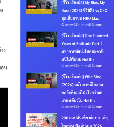
บ
[รีวิว-เรื่องย่อ] My Bias, My
ือ
Boss (2026) ซีรีส์ติ่ง vs CEO
8.2
สุดเย็นชาบน HBO Max
เผยแพร่เมื่อ: 21 นาที ที่ผ่านมา
[รีวิว-เรื่องย่อ] One Hundred
Years of Solitude Part 2
9
่าง
มหากาพย์แห่งโชคชะตาที่
หนีไม่พ้นบน Netflix
เผยแพร่เมื่อ: 23 นาที ที่ผ่านมา
กมอน
[รีวิว-เรื่องย่อ] Wild Sing
(2026) หนังเกาหลีไอดอล
7.5
ตกอับคืนเวที ฝังใจกว่าแค่
เพลงเดียวใน Netflix
เผยแพร่เมื่อ: 25 นาที ที่ผ่านมา
200 แคปชั่นเที่ยวฮ่องกง เก๋ๆ
โพสต์รูปปัง อัปเดต 2026