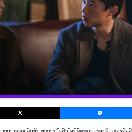
k
X
ากกว่าฉากแอ็กชัน ทุกการตัดสินใจที่ผิดพลาดของตัวละครคือสิ่ง