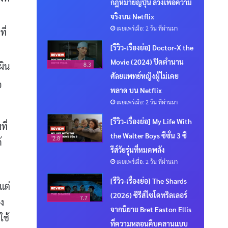
กฎหมายญี่ปุ่น ลวงเพื่อความ
จริงบน Netflix
เผยแพร่เมื่อ: 2 วัน ที่ผ่านมา
ี่
[รีวิว-เรื่องย่อ] Doctor-X the
Movie (2024) ปิดตำนาน
ผิน
8.3
ศัลยแพทย์หญิงผู้ไม่เคย
อ
พลาด บน Netflix
เผยแพร่เมื่อ: 2 วัน ที่ผ่านมา
[รีวิว-เรื่องย่อ] My Life With
ที่
the Walter Boys ซีซั่น 3 ซี
2.8
้
รีส์วัยรุ่นที่หมดพลัง
เผยแพร่เมื่อ: 2 วัน ที่ผ่านมา
[รีวิว-เรื่องย่อ] The Shards
แต่
(2026) ซีรีส์ไซโคทริลเลอร์
7.7
ง
จากนิยาย Bret Easton Ellis
ใช้
ที่ความหลอนคืบคลานแบบ