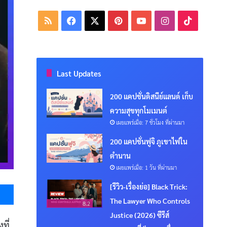
RSS
Facebook
X
Pinterest
YouTube
Instagram
TikTok
Last Updates
200 แคปชั่นดิสนีย์แลนด์ เก็บ
ความสุขทุกโมเมนต์
เผยแพร่เมื่อ: 7 ชั่วโมง ที่ผ่านมา
200 แคปชั่นฟูจิ ภูเขาไฟใน
ตำนาน
เผยแพร่เมื่อ: 1 วัน ที่ผ่านมา
Messenger
[รีวิว-เรื่องย่อ] Black Trick:
The Lawyer Who Controls
8.2
Justice (2026) ซีรีส์
ที่