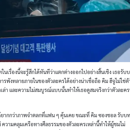
นเรื่องนี้จะรู้สึกได้ทันทีว่าแตกต่างออกไปอย่างสิ้นเชิง เธอรับ
พังทลายภายในของตัวละครได้อย่างน่าเชื่อถือ คิม ฮีจูไม่ใช่ตั
้ำเล่า และความไม่สมบูรณ์แบบนั้นทำให้เธอดูสมจริงกว่าตัวละค
ด้ยากกว่าภาพจำตลกที่แฟน ๆ คุ้นเคย ขณะที่ คิม ซองชอล รับบ
ันแน่ ความคลุมเครือทางศีลธรรมของตัวละครเหล่านี้ทำให้ผู้ชมไม่