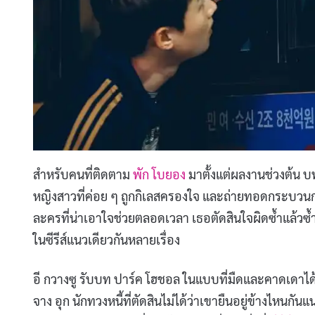
สำหรับคนที่ติดตาม
พัก โบยอง
มาตั้งแต่ผลงานช่วงต้น บทใ
หญิงสาวที่ค่อย ๆ ถูกกิเลสครองใจ และถ่ายทอดกระบวนการ
ละครที่น่าเอาใจช่วยตลอดเวลา เธอตัดสินใจผิดซ้ำแล้วซ
ในซีรีส์แนวเดียวกันหลายเรื่อง
อี กวางซู รับบท ปาร์ค โฮชอล ในแบบที่มืดและคาดเดาไ
จาง อุก นักทวงหนี้ที่ตัดสินไม่ได้ว่าเขายืนอยู่ข้างไหนก