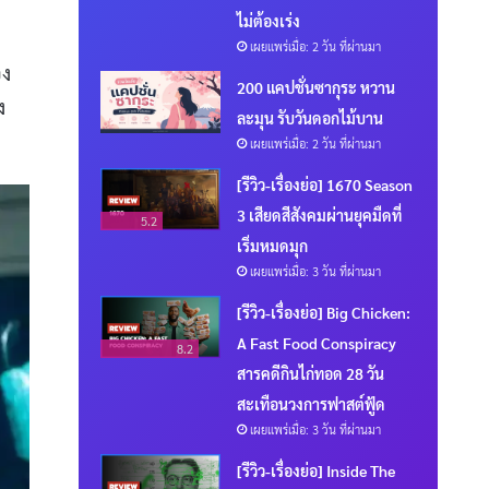
ไม่ต้องเร่ง
เผยแพร่เมื่อ: 2 วัน ที่ผ่านมา
อง
200 แคปชั่นซากุระ หวาน
ง
ละมุน รับวันดอกไม้บาน
เผยแพร่เมื่อ: 2 วัน ที่ผ่านมา
[รีวิว-เรื่องย่อ] 1670 Season
3 เสียดสีสังคมผ่านยุคมืดที่
5.2
เริ่มหมดมุก
เผยแพร่เมื่อ: 3 วัน ที่ผ่านมา
[รีวิว-เรื่องย่อ] Big Chicken:
A Fast Food Conspiracy
8.2
สารคดีกินไก่ทอด 28 วัน
สะเทือนวงการฟาสต์ฟู้ด
เผยแพร่เมื่อ: 3 วัน ที่ผ่านมา
[รีวิว-เรื่องย่อ] Inside The