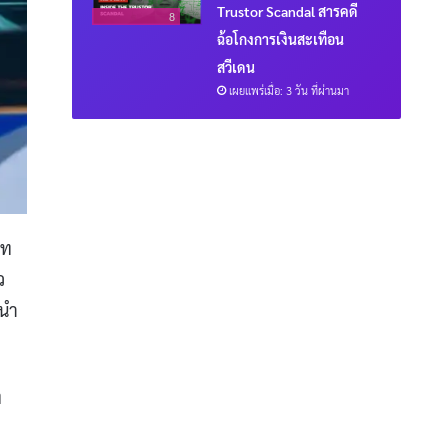
Trustor Scandal สารคดี
8
ฉ้อโกงการเงินสะเทือน
สวีเดน
เผยแพร่เมื่อ: 3 วัน ที่ผ่านมา
บท
ว
รนำ
ท