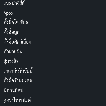
แนะนำซีรีส์
[รีวิว-เรื่องย่อ] Elize: Shadows of a Woman
Apps
(2026) หนังบราซิลที่มีแค่เงาไร้มิติ
เผยแพร่เมื่อ: 2 สัปดาห์ ที่ผ่านมา
ตั้งชื่อโซเชียล
ตั้งชื่อลูก
@sonypictures.th
ตั้งชื่อสัตว์เลี้ยง
พบกับก๊วนแกะของ “ฮิวจ์ แจ็คแมน” ที่ขนกันมาทั้งตัวพ่อ
ทำนายฝัน
ตัวแม่ และตัวแสบสุดป่วน พร้อมการไขคดีปริศนาในแบบที่
คุณต้อง…อึ้ง!!!
#TheSheepDetectives
#แก๊งแกะรอยยอด
สุ่มวงล้อ
นักสืบ
14 พฤษภาคม ในโรงภาพยนตร์เท่านั้น
ราคาน้ำมันวันนี้
#บันเทิงTikTok
#เรื่องนี้ต้องดู
ตั้งชื่อร้านมงคล
♬ original sound – Sony Pictures Thailand – Sony
นิทานอีสป
Pictures Thailand
ดูดวงไพ่ทาโรต์