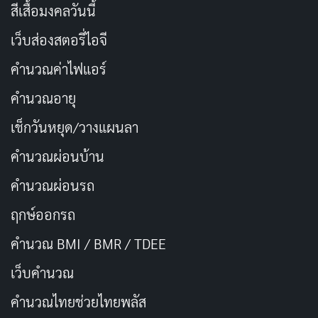
ผลงาน CGI ในหนังเรื่องนี้ไม่ใช่แค่ทำให้ขนแกะดูนุ่มหรือ
สีเสื้อมงคลวันนี้
เคลื่อนไหวได้สมจริง แต่เป็นความท้าทายในการสร้างน้ำ
เว็บส่องสตอรี่ไอจี
หนักและมวลของสัตว์ให้กลมกลืนกับโลกจริง ไม่ว่าจะเดิน
คำนวณค่าไฟแอร์
ถูกอุ้ม หรือชนคาร์ แกะทุกตัวดูมีตัวตนและสัมพันธ์กับสิ่ง
แวดล้อมรอบข้างแบบที่สมองแทบไม่ทันคิดว่าเป็นงาน
คำนวณอายุ
คอมพิวเตอร์ ซึ่งถือเป็นจุดแข็งสำคัญที่ทำให้คนดูเชื่อว่าฝูง
เช็กวันหยุด/วางแผนลา
แกะพวกนี้คิด วิเคราะห์ และรู้สึกได้จริง
คำนวณผ่อนบ้าน
Craig Mazin วางโครงสร้างคดีแบบ
fair play
mystery
ที่ให้
คำนวณผ่อนรถ
ผู้ชมเห็นเบาะแสทั้งหมดตั้งแต่ต้น และสามารถทายได้ว่า
ฤกษ์ออกรถ
ใครเป็นฆาตกรก่อนตอนจบ แต่ก็ยังมีหักมุมที่น่าพอใจและ
คำนวณ BMI / BMR / TDEE
ไม่ทำให้รู้สึกถูกหลอก ตัวละครมนุษย์รอบตัวอย่าง
นิโคลัส
บราวน์ (Nicholas Braun)
ที่รับบทตำรวจท้องถิ่นที่ไม่เคย
เว็บคํานวณ
สืบคดีหนักมาก่อน
นิโคลัส กาลิทซีน (Nicholas Galitzine)
คํานวณไทยช่วยไทยพลัส
เป็นนักข่าวหนุ่มที่มารายงานข่าวใหญ่โดยบังเอิญ
มอลลี่