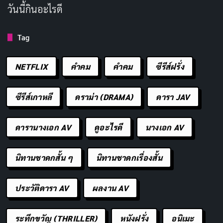
วันนี้กินอะไรดี
กอร์ดอน (Molly Gordon)
เป็นลูกสาวที่มาหาพ่อครั้งแรก
และ
เอ็มมา ทอมป์สัน (Emma Thompson)
ในบททนาย
Tag
ที่มาอ่านพินัยกรรม ต่างก็ช่วยสร้างสีสันและปมให้คดีไม่
จืดชืด
NETFLIX
คำคม
คําคม
ซีรีส์ฝรั่ง
ซีรีส์เกาหลี
ดราม่า (DRAMA)
ดารา JAV
ดารานางเอก AV
ดูอะไรดี
นางเอก AV
นิทานชาดกสั้น ๆ
นิทานชาดกเรื่องสั้น
ประวัติดารา AV
ผลงาน AV
หนังเรื่องนี้ไม่ได้มีดีแค่ตลกและคดีฆาตกรรม แต่ยังแอบซ่อน
ระทึกขวัญ (THRILLER)
หนังฝรั่ง
อนิเมะ