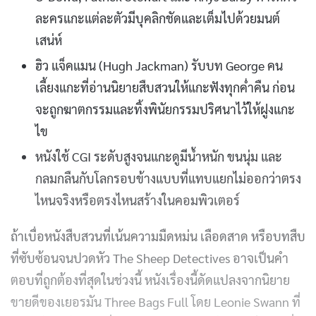
ละครแกะแต่ละตัวมีบุคลิกชัดและเต็มไปด้วยมนต์
เสน่ห์
ฮิว แจ็คแมน (Hugh Jackman) รับบท George คน
เลี้ยงแกะที่อ่านนิยายสืบสวนให้แกะฟังทุกค่ำคืน ก่อน
จะถูกฆาตกรรมและทิ้งพินัยกรรมปริศนาไว้ให้ฝูงแกะ
ไข
หนังใช้ CGI ระดับสูงจนแกะดูมีน้ำหนัก ขนนุ่ม และ
กลมกลืนกับโลกรอบข้างแบบที่แทบแยกไม่ออกว่าตรง
ไหนจริงหรือตรงไหนสร้างในคอมพิวเตอร์
ถ้าเบื่อหนังสืบสวนที่เน้นความมืดหม่น เลือดสาด หรือบทสืบ
ที่ซับซ้อนจนปวดหัว The Sheep Detectives อาจเป็นคำ
ตอบที่ถูกต้องที่สุดในช่วงนี้ หนังเรื่องนี้ดัดแปลงจากนิยาย
ขายดีของเยอรมัน Three Bags Full โดย Leonie Swann ที่