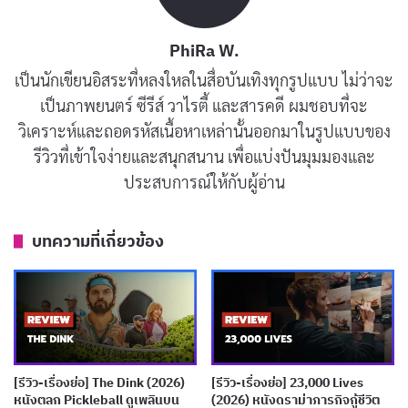
อบอุ่นและน่าเชื่อถือ จนเวลาเขาถูกฆาตกรรม ความอยากรู้
และความเอาใจช่วยฝูงแกะก็เกิดขึ้นโดยอัตโนมัติ
PhiRa W.
เป็นนักเขียนอิสระที่หลงใหลในสื่อบันเทิงทุกรูปแบบ ไม่ว่าจะ
เมื่อ George ตาย ฝูงแกะตัดสินใจใช้ความรู้จากนิยาย
เป็นภาพยนตร์ ซีรีส์ วาไรตี้ และสารคดี ผมชอบที่จะ
สืบสวนที่ฟังมาทั้งชีวิตในการสืบหาฆาตกร แต่ปัญหาคือโลก
วิเคราะห์และถอดรหัสเนื้อหาเหล่านั้นออกมาในรูปแบบของ
ของพวกมันมีแค่ทุ่งหญ้า ไม่เคยเหยียบพื้นยางมะตอย ไม่รู้
รีวิวที่เข้าใจง่ายและสนุกสนาน เพื่อแบ่งปันมุมมองและ
ประสบการณ์ให้กับผู้อ่าน
ว่าโบสถ์คืออะไร และมีกฎแปลกว่าแกะที่เกิดหน้าหนาวจะ
ไม่มีวันเป็นสมาชิกฝูงได้ หนังจึงกลายเป็นการผจญภัยที่ตลก
น่ารัก แต่ก็เต็มไปด้วยปมที่ลึกกว่าผิวเผิน ใครที่ชอบ
หนัง
บทความที่เกี่ยวข้อง
สืบสวนสอบสวน
แบบที่ไม่ต้องคิดมากจนนอนไม่หลับ เรื่อง
นี้ตอบโจทย์ได้ดีทีเดียว
[รีวิว-เรื่องย่อ] The Dink (2026)
[รีวิว-เรื่องย่อ] 23,000 Lives
หนังตลก Pickleball ดูเพลินบน
(2026) หนังดราม่าภารกิจกู้ชีวิต