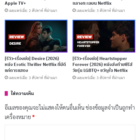
Apple TV+
กลางทะเลบน Netflix
เผยแพร่เมื่อ: 2 สัปดาห์ ที่ผ่านมา
เผยแพร่เมื่อ: 3 สัปดาห์ ที่ผ่านมา
[รีวิว-เรื่องย่อ] Desire (2026)
[รีวิว-เรื่องย่อ] Heartstopper
จุดแข็งที่สุดของหนังคือการพากย์เสียงแกะจากนักแสดง
หนัง Erotic Thriller Netflix ที่มีดี
Forever (2026) หนังส่งท้ายซีรีส์
แค่การแสดง
วัยรุ่น LGBTQ+ ขวัญใจ Netflix
ระดับตำนาน นำโดย
จูเลีย หลุยส์-เดรฟัส (Julia Louis-
เผยแพร่เมื่อ: 3 สัปดาห์ ที่ผ่านมา
เผยแพร่เมื่อ: 3 สัปดาห์ ที่ผ่านมา
Dreyfus)
ในบท Lily แกะฉลาดที่สุดในฝูงที่กล้าคิดกล้าทำ
และมักเป็นตัวเดียวที่ทายคดีถูกตลอด นอกจากนี้ยังมี
ไบ
ใส่ความเห็น
รอัน แครนสตัน (Bryan Cranston)
รับบท Sebastian แกะ
อีเมลของคุณจะไม่แสดงให้คนอื่นเห็น
ช่องข้อมูลจำเป็นถูกทำ
โดดเดี่ยวที่ชอบยืนมองฝูงจากบนยอดเขา
รีจินา ฮอลล์
เครื่องหมาย
*
(Regina Hall)
เป็น Cloud แกะดีวาเหนือเมฆ
คริส โอดาวด์
ค
(Chris O’Dowd)
เป็น Mopple แกะที่ความจำดีที่สุดในฝูง
ว