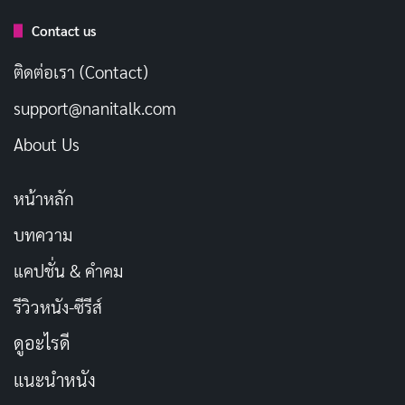
ว่าเรื่องราวจะมีความคิดสร้างสรรค์และฉลาดในการเล่า
Contact us
แน่นอน
ติดต่อเรา (Contact)
บทความที่เกี่ยวข้อง
support@nanitalk.com
[รีวิว-เรื่องย่อ] The Truthers (2026) หนังดราม่า
About Us
ทริลเลอร์สเปน เมื่อทฤษฎีสมคบคิดกลืนกิน
ครอบครัว
หน้าหลัก
เผยแพร่เมื่อ: 1 สัปดาห์ ที่ผ่านมา
บทความ
[รีวิว-เรื่องย่อ] 72 Hours (2026) หนัง Netflix ที่มีเค
แคปชั่น & คำคม
วิน ฮาร์ต แต่ไม่มีมุก
เผยแพร่เมื่อ: 1 สัปดาห์ ที่ผ่านมา
รีวิวหนัง-ซีรีส์
ดูอะไรดี
[รีวิว-เรื่องย่อ] A Toxic Love Story (2026) สารคดี
True Crime พลิกคดีสตอล์กเกอร์
แนะนำหนัง
เผยแพร่เมื่อ: 2 สัปดาห์ ที่ผ่านมา