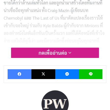
ขายได้กว่าล้านเล่มทั่วโลก และถูกนำมาสร้างโดยทีมงานที่
น่าเชื่อถือทุกตำแหน่ง ทั้ง Craig Mazin ผู้เขียนบท
Chernobyl และ The Last of Us ที่มาดัดแปลงเรื่องราวให้
เข้ากับจอใหญ่ ร่วมกับ Kyle Balda ผู้กำกับจาก Minions ที่
ลองทำหนังไลฟ์แอ็กชันเป็นครั้งแรก ผลที่ได้คือหนังที่เข้าใจ
ง่าย แต่ไม่ได้ดูงี่เง่า และมีความลึกซึ้งซ่อนอยู่ในทุกฉากที่
คาดไม่ถึง
กดเพื่ออ่านต่อ
ฮิว แจ็คแมน (Hugh Jackman)
รับบท George คนเลี้ยง
Facebook
X
Messenger
Lin
แกะผู้ใจดีที่อาศัยอยู่ในบ้านรถเข็นท่ามกลางทุ่งหญ้าอัน
กว้างใหญ่ เขามีนิสัยอ่านนิยายสืบสวนให้ฝูงแกะฟังทุกค่ำคืน
โดยคิดว่าพวกมันไม่เข้าใจอยู่แล้ว แต่ความจริงแล้วแกะทุก
ตัวติดตามเนื้อเรื่องได้ดีกว่าคนดูหลายเรื่องเสียอีก โดย
เฉพาะ Lily แกะตัวฉลาดที่สุดที่มักทายถูกว่าใครเป็นฆาตกร
ตลอด ความสัมพันธ์ระหว่าง George กับฝูงแกะถูกเล่าให้