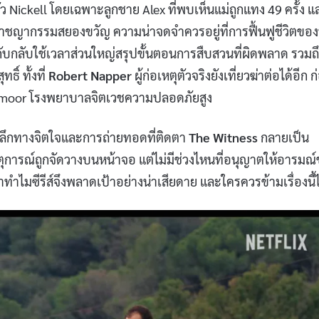
 Nickell โดยเฉพาะลูกชาย Alex ที่พบเห็นแม่ถูกแทง 49 ครั้ง แ
อาชญากรรมสยองขวัญ ความน่าจดจำควรอยู่ที่การฟื้นฟูชีวิตของท
กับกลับใช้เวลาส่วนใหญ่สรุปขั้นตอนการสืบสวนที่ผิดพลาด รวมถ
ธิ์ ทั้งที่
Robert Napper
ผู้ก่อเหตุตัวจริงยังเที่ยวฆ่าต่อได้อีก 
oadmoor โรงพยาบาลจิตเวชความปลอดภัยสูง
ึกทางจิตใจและการถ่ายทอดที่ติดตา
The Witness
กลายเป็น
ตุการณ์ถูกจัดวางบนหน้าจอ แต่ไม่มีช่วงไหนที่อนุญาตให้อารมณ
ทำไมซีรีส์จึงพลาดเป้าอย่างน่าเสียดาย และใครควรข้ามเรื่องนี้