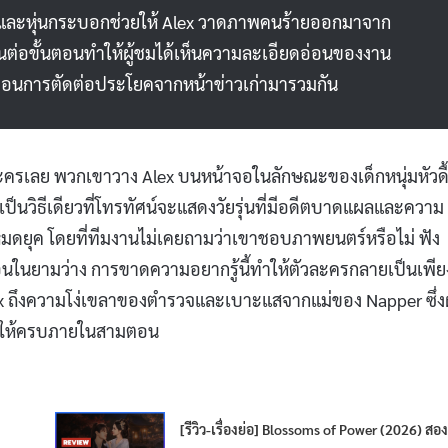
๊กตาและหุ่นกระบอกช่วยให้ Alex วาดภาพคนร้ายออกมาจาก
อขั้นตอนทำให้ผู้ชมได้เห็นความละเอียดอ่อนของงาน
หมือนการตัดต่อประโยคจากหน้าข่าวเก่ามารวมกัน
ครเลย พวกเขาวาง Alex บนหน้าจอในลักษณะของเด็กหนุ่มหัวดื้อ
เป็นวิธีเดียวที่โทรทัศน์จะแสดงวัยรุ่นที่มีอดีตบาดแผลและความ
ยจนหมดยุค โดยที่ทีมงานไม่เคยถามว่าเขาชอบภาพยนตร์หรือไม่ ฟัง
นในยามว่าง การขาดความอยากรู้นี้ทำให้ตัวละครกลายเป็นเพีย
lex ถึงความโง่เขลาของตำรวจและเบาะแสจากแม่ของ Napper ซึ่งผ
อมูลให้ครบภายในสามตอน
[รีวิว-เรื่องย่อ] Blossoms of Power (2026) สอ