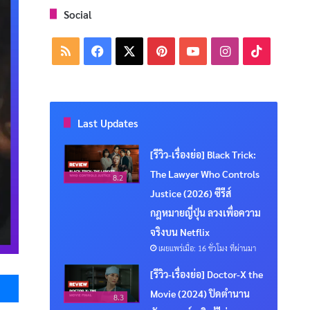
Social
RSS
Facebook
X
Pinterest
YouTube
Instagram
TikTok
Last Updates
[รีวิว-เรื่องย่อ] Black Trick:
The Lawyer Who Controls
8.2
Justice (2026) ซีรีส์
กฎหมายญี่ปุ่น ลวงเพื่อความ
จริงบน Netflix
เผยแพร่เมื่อ: 16 ชั่วโมง ที่ผ่านมา
Messenger
[รีวิว-เรื่องย่อ] Doctor-X the
Movie (2024) ปิดตำนาน
8.3