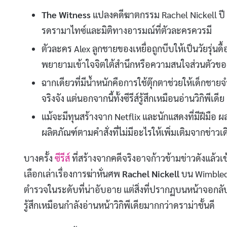
The Witness
แปลงคดีฆาตกรรม Rachel Nickell ปี 
รดรามาไทซ์และมิติทางอารมณ์ที่ตัวละครควรมี
ตัวละคร Alex ลูกชายของเหยื่อถูกบีบให้เป็นวัยรุ่
พยายามเข้าใจจิตใต้สำนึกหรือความสนใจส่วนตัวข
ฉากเดียวที่มีน้ำหนักคือการใช้ตุ๊กตาช่วยให้เด็ก
จริงจัง แต่นอกจากนี้ทั้งซีรีส์รู้สึกเหมือนอ่านวิกิพีเดีย
แม้จะมีทุนสร้างจาก Netflix และนักแสดงที่มีฝีมื
ผลิตภัณฑ์ตามคำสั่งที่ไม่มีอะไรให้เพิ่มเติมจากข่าวเด
บางครั้ง
ซีรีส์
ที่สร้างจากคดีจริงอาจก้าวข้ามข่าวดังแล้ว
เลือกเล่าเรื่องการฆ่าหั่นศพ
Rachel Nickell
บน Wimbledo
ตำรวจในระดับที่น่าอับอาย แต่สิ่งที่ปรากฏบนหน้าจอกล
รู้สึกเหมือนกำลังอ่านหน้าวิกิพีเดียมากกว่าดราม่าชั้นดี