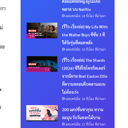
ศัลยแพทย์หญิงผู้ไม่เคย
ดกา
พลาด บน Netflix
เผยแพร่เมื่อ: 16 ชั่วโมง ที่ผ่านมา
[รีวิว-เรื่องย่อ] My Life With
ม่
the Walter Boys ซีซั่น 3 ซี
2.8
รีส์วัยรุ่นที่หมดพลัง
และ
เผยแพร่เมื่อ: 16 ชั่วโมง ที่ผ่านมา
[รีวิว-เรื่องย่อ] The Shards
(2026) ซีรีส์ไซโคทริลเลอร์
7.7
จากนิยาย Bret Easton Ellis
ที่ความหลอนคืบคลานแบบ
x
ไม่ต้องเร่ง
เผยแพร่เมื่อ: 16 ชั่วโมง ที่ผ่านมา
น
200 แคปชั่นซากุระ หวาน
ละมุน รับวันดอกไม้บาน
เผยแพร่เมื่อ: 21 ชั่วโมง ที่ผ่านมา