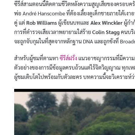
ซีรีส์สามตอนนี้ติดตามชีวิตหลังความสูญเสียของครอบครัว
พ่อ André Hanscombe ที่ต้องเลี้ยงดูเด็กชายภายใต้เงา
คู่ แต่
Rob Williams
ผู้เขียนบทและ
Alex Winckler
ผู้กำ
การที่ตำรวจเสียเวลาพยายามใส่ร้าย
Colin Stagg
คนบริสุท
จะถูกจับกุมในที่สุดจากหลักฐาน DNA และถูกขังที่ Br
สำหรับผู้ชมที่ตามหา
ซีรีส์ฝรั่ง
แนวอาชญากรรมที่มีความล
ตัวอย่างของการมีข้อมูลครบถ้วนแต่ไร้จิตวิญญาณ ทุกเห
ผู้ชมเติบโตไปพร้อมกับตัวละคร บทความนี้จะวิเคราะห์ว่า