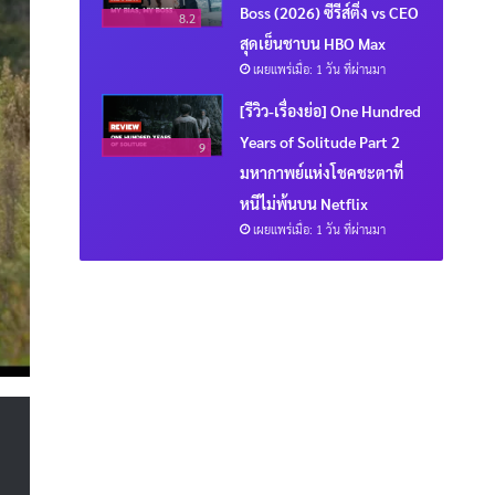
Boss (2026) ซีรีส์ติ่ง vs CEO
8.2
สุดเย็นชาบน HBO Max
เผยแพร่เมื่อ: 1 วัน ที่ผ่านมา
[รีวิว-เรื่องย่อ] One Hundred
Years of Solitude Part 2
9
มหากาพย์แห่งโชคชะตาที่
หนีไม่พ้นบน Netflix
เผยแพร่เมื่อ: 1 วัน ที่ผ่านมา