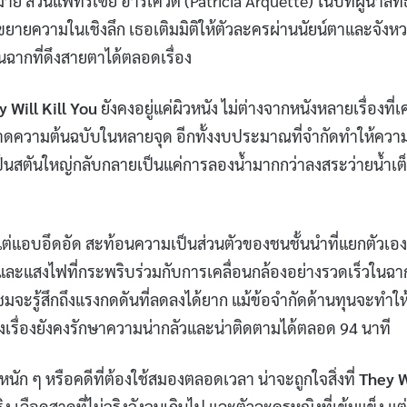
มาย ส่วนแพทริเซีย อาร์เควต (Patricia Arquette) ในบทผู้นำลัทธ
ยายความในเชิงลึก เธอเติมมิติให้ตัวละครผ่านนัยน์ตาและจังห
ในฉากที่ดึงสายตาได้ตลอดเรื่อง
 Will Kill You
ยังคงอยู่แค่ผิวหนัง ไม่ต่างจากหนังหลายเรื่องที่เ
ดความต้นฉบับในหลายจุด อีกทั้งงบประมาณที่จำกัดทำให้ความ
ะเป็นสตันใหญ่กลับกลายเป็นแค่การลองน้ำมากกว่าลงสระว่ายน้ำเต
ต่แอบอึดอัด สะท้อนความเป็นส่วนตัวของชนชั้นนำที่แยกตัวเอง
ะแสงไฟที่กระพริบร่วมกับการเคลื่อนกล้องอย่างรวดเร็วในฉา
้ชมจะรู้สึกถึงแรงกดดันที่ลดลงได้ยาก แม้ข้อจำกัดด้านทุนจะทำให
รื่องยังคงรักษาความน่ากลัวและน่าติดตามได้ตลอด 94 นาที
ก ๆ หรือคดีที่ต้องใช้สมองตลอดเวลา น่าจะถูกใจสิ่งที่
They W
เลือดสาดที่ไม่จริงจังจนเกินไป และตัวละครหญิงที่เข้มแข็ง แต่