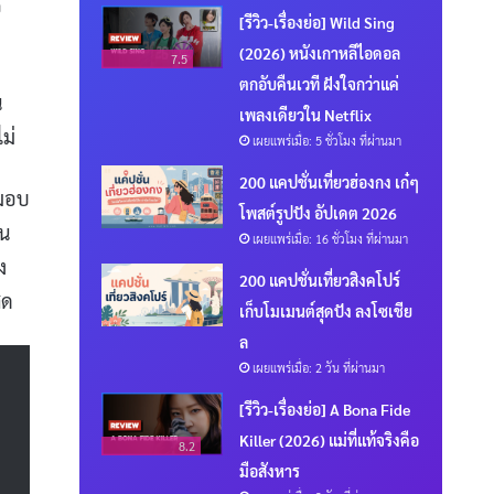
็
[รีวิว-เรื่องย่อ] Wild Sing
(2026) หนังเกาหลีไอดอล
7.5
ตกอับคืนเวที ฝังใจกว่าแค่
น
เพลงเดียวใน Netflix
ม่
เผยแพร่เมื่อ: 5 ชั่วโมง ที่ผ่านมา
200 แคปชั่นเที่ยวฮ่องกง เก๋ๆ
งมอบ
โพสต์รูปปัง อัปเดต 2026
คน
เผยแพร่เมื่อ: 16 ชั่วโมง ที่ผ่านมา
ง
200 แคปชั่นเที่ยวสิงคโปร์
ุด
เก็บโมเมนต์สุดปัง ลงโซเชีย
ล
เผยแพร่เมื่อ: 2 วัน ที่ผ่านมา
[รีวิว-เรื่องย่อ] A Bona Fide
Killer (2026) แม่ที่แท้จริงคือ
8.2
มือสังหาร