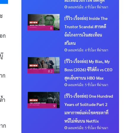
เผยแพร่เมื่อ: 4 ชั่วโมง ที่ผ่านมา
ละ
[รีวิว-เรื่องย่อ] Inside The
Trustor Scandal สารคดี
8
ฉ้อโกงการเงินสะเทือน
เอก
สวีเดน
เผยแพร่เมื่อ: 4 ชั่วโมง ที่ผ่านมา
ู๊
[รีวิว-เรื่องย่อ] My Bias, My
Boss (2026) ซีรีส์ติ่ง vs CEO
8.2
มาก
สุดเย็นชาบน HBO Max
เผยแพร่เมื่อ: 5 ชั่วโมง ที่ผ่านมา
[รีวิว-เรื่องย่อ] One Hundred
ล้ำ
Years of Solitude Part 2
9
มหากาพย์แห่งโชคชะตาที่
หนีไม่พ้นบน Netflix
ฉาก
เผยแพร่เมื่อ: 5 ชั่วโมง ที่ผ่านมา