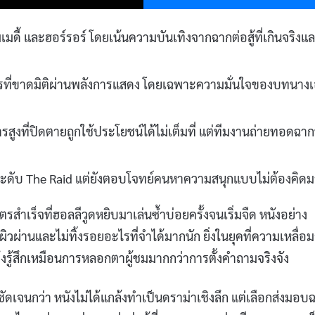
มดี้ และฮอร์รอร์ โดยเน้นความบันเทิงจากฉากต่อสู้ที่เกินจริงแ
ะครที่ขาดมิติผ่านพลังการแสดง โดยเฉพาะความมั่นใจของบทนาง
ี่ปิดตายถูกใช้ประโยชน์ได้ไม่เต็มที่ แต่ทีมงานถ่ายทอดฉากบ
่ใช่ระดับ The Raid แต่ยังตอบโจทย์คนหาความสนุกแบบไม่ต้องคิด
สำเร็จที่ฮอลลีวูดหยิบมาเล่นซ้ำบ่อยครั้งจนเริ่มจืด หนังอย่าง
วผ่านและไม่ทิ้งรอยอะไรที่จำได้มากนัก ยิ่งในยุคที่ความเหลื่อม
งรู้สึกเหมือนการหลอกตาผู้ชมมากกว่าการตั้งคำถามจริงจัง
ชัดเจนกว่า หนังไม่ได้แกล้งทำเป็นดราม่าเชิงลึก แต่เลือกส่งมอบ