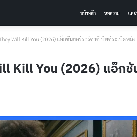
หน้าหลัก
บทความ
แคปช
่อ] They Will Kill You (2026) แอ็กชันฮอร์รอร์ซาซี บีทซ์ระเบิดพลัง
Will Kill You (2026) แอ็กชั