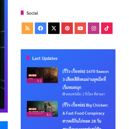
Social
RSS
Facebook
X
Pinterest
YouTube
Instagram
TikTok
Last Updates
[รีวิว-เรื่องย่อ] 1670 Season
3 เสียดสีสังคมผ่านยุคมืดที่
5.2
เริ่มหมดมุก
เผยแพร่เมื่อ: 2 ชั่วโมง ที่ผ่านมา
[รีวิว-เรื่องย่อ] Big Chicken:
A Fast Food Conspiracy
8.2
Messenger
สารคดีกินไก่ทอด 28 วัน
สะเทือนวงการฟาสต์ฟู้ด