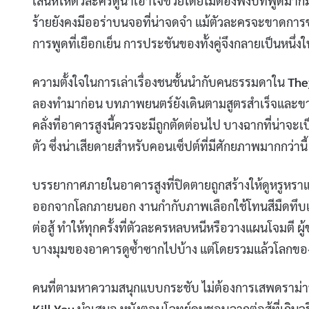
เสน่ห์ให้ตัวละครดูน่าเอาใจช่วยโดยไม่ต้องพึ่งบทพูดมาก
ร้ายยังคงมีออร่าบนจอที่น่าจดจำ แม้ตัวละครจะขาดการข
การพูดที่เยือกเย็น การประชันของทั้งคู่จึงกลายเป็นหนึ่ง
ความตั้งใจในการเล่าเรื่องชนชั้นนำกับคนธรรมดาใน
They
ลองทำมาก่อน บทภาพยนตร์ยังเดินตามสูตรสำเร็จและขา
คลั่งที่อาคารสูงนี้ควรจะมีถูกตัดต่อนไป บางฉากที่น่าจ
ตัว ซึ่งน่าเสียดายสำหรับคอนเซ็ปต์ที่มีศักยภาพมากกว่านี้
บรรยากาศภายในอาคารสูงที่ปิดตายถูกสร้างให้ดูหรูหราแ
ออกจากโลกภายนอก งานกำกับภาพเลือกใช้โทนสีมืดทึบแล
ต่อสู้ ทำให้ทุกครั้งที่ตัวละครหลบหนีหรือวางแผนโจมตี ผู
บางมุมของอาคารดูซ้ำซากไปบ้าง แต่โดยรวมแล้วโลกของเ
คนที่ตามหาความสนุกแบบกระชับ ไม่ต้องการเสพดราม่าหนั
Kill You
นำเสนอ หนังตอบโจทย์คนชอบฉากต่อสู้ที่เกินจริง 