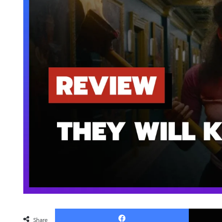
Faceboo
Share