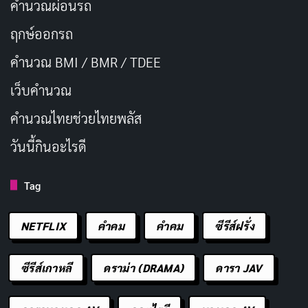
คำนวณผ่อนรถ
ฤกษ์ออกรถ
คำนวณ BMI / BMR / TDEE
เว็บคํานวณ
คํานวณไทยช่วยไทยพลัส
วันนี้กินอะไรดี
Tag
NETFLIX
คำคม
คําคม
ซีรีส์ฝรั่ง
ซีรีส์เกาหลี
ดราม่า (DRAMA)
ดารา JAV