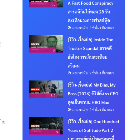
A Fast Food Conspiracy
8.2
สารคดีกินไก่ทอด 28 วัน
สะเทือนวงการฟาสต์ฟู้ด
เผยแพร่เมื่อ: 2 ชั่วโมง ที่ผ่านมา
[รีวิว-เรื่องย่อ] Inside The
้
Trustor Scandal สารคดี
8
ฉ้อโกงการเงินสะเทือน
สวีเดน
เผยแพร่เมื่อ: 2 ชั่วโมง ที่ผ่านมา
[รีวิว-เรื่องย่อ] My Bias, My
Boss (2026) ซีรีส์ติ่ง vs CEO
8.2
ง
สุดเย็นชาบน HBO Max
เผยแพร่เมื่อ: 2 ชั่วโมง ที่ผ่านมา
[รีวิว-เรื่องย่อ] One Hundred
้าย
Years of Solitude Part 2
9
มหากาพย์แห่งโชคชะตาที่