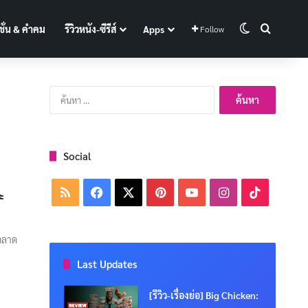
Switch skin
Search f
ั่น & คำคม
รีวิวหนัง-ซีรีส์
Apps
Follow
ค้นหา
สำหรับ:
Social
RSS
Facebook
X
Pinterest
YouTube
Instagram
TikTok
ะ
นตลาด
Last Updates
[รีวิว-เรื่องย่อ] Big Chicken: