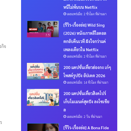
หนีไม่พ้นบน Netflix
เผยแพร่เมื่อ: 2 ชั่วโมง ที่ผ่านมา
[รีวิว-เรื่องย่อ] Wild Sing
(2026) หนังเกาหลีไอดอล
7.5
ตกอับคืนเวที ฝังใจกว่าแค่
รกิจ
เพลงเดียวใน Netflix
เผยแพร่เมื่อ: 2 ชั่วโมง ที่ผ่านมา
200 แคปชั่นเที่ยวฮ่องกง เก๋ๆ
โพสต์รูปปัง อัปเดต 2026
เผยแพร่เมื่อ: 14 ชั่วโมง ที่ผ่านมา
200 แคปชั่นเที่ยวสิงคโปร์
เก็บโมเมนต์สุดปัง ลงโซเชีย
ล
เผยแพร่เมื่อ: 2 วัน ที่ผ่านมา
กร
[รีวิว-เรื่องย่อ] A Bona Fide