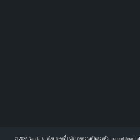
© 2026 NaniTalk |
นโยบายคุกกี้
|
นโยบายความเป็นส่วนตัว
| support@nanita