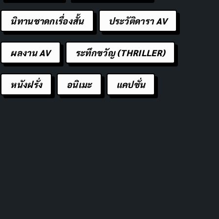
นิทานชาดกเรื่องสั้น
ประวัติดารา AV
ผลงาน AV
ระทึกขวัญ (THRILLER)
หนังฝรั่ง
อนิเมะ
แคปชั่น