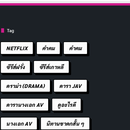
Tag
NETFLIX
คำคม
คําคม
ซีรีส์ฝรั่ง
ซีรีส์เกาหลี
ดราม่า (DRAMA)
ดารา JAV
ดารานางเอก AV
ดูอะไรดี
นางเอก AV
นิทานชาดกสั้น ๆ