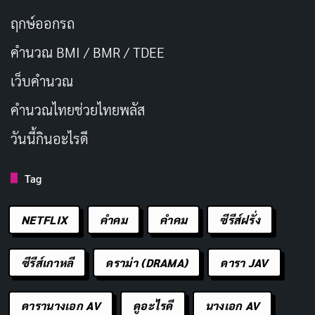
ฤกษ์ออกรถ
คำนวณ BMI / BMR / TDEE
เว็บคํานวณ
คํานวณไทยช่วยไทยพลัส
วันนี้กินอะไรดี
Tag
NETFLIX
คำคม
คําคม
ซีรีส์ฝรั่ง
ซีรีส์เกาหลี
ดราม่า (DRAMA)
ดารา JAV
ดารานางเอก AV
ดูอะไรดี
นางเอก AV