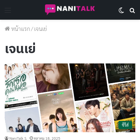
Menu
Switch 
Se
หน้าแรก
/
เจนเย่
เจนเย่
ซีรีส์
NaniTalk S.
ตุลาคม 18, 2025