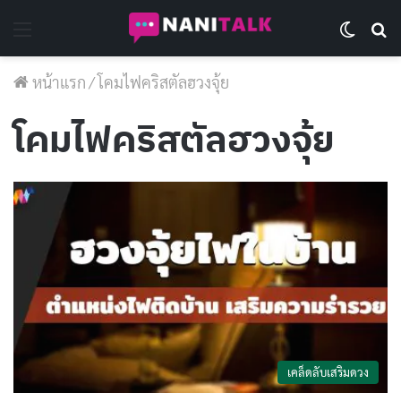
Menu
Switch 
Se
หน้าแรก
/
โคมไฟคริสตัลฮวงจุ้ย
โคมไฟคริสตัลฮวงจุ้ย
เคล็ดลับเสริมดวง