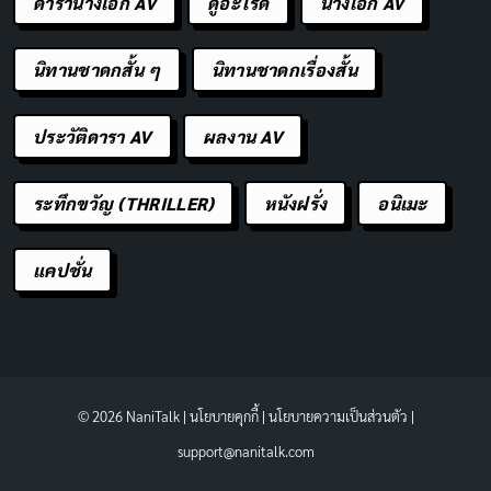
ดารานางเอก AV
ดูอะไรดี
นางเอก AV
นิทานชาดกสั้น ๆ
นิทานชาดกเรื่องสั้น
ประวัติดารา AV
ผลงาน AV
ระทึกขวัญ (THRILLER)
หนังฝรั่ง
อนิเมะ
แคปชั่น
© 2026 NaniTalk |
นโยบายคุกกี้
|
นโยบายความเป็นส่วนตัว
|
support@nanitalk.com