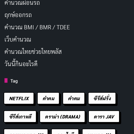
คำนวณผ่อนรถ
ฤกษ์ออกรถ
คำนวณ BMI / BMR / TDEE
เว็บคํานวณ
คํานวณไทยช่วยไทยพลัส
วันนี้กินอะไรดี
Tag
NETFLIX
คำคม
คําคม
ซีรีส์ฝรั่ง
ซีรีส์เกาหลี
ดราม่า (DRAMA)
ดารา JAV