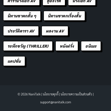
ดารานางเอก AV
ดูอะไรดี
นางเอก AV
นิทานชาดกสั้น ๆ
นิทานชาดกเรื่องสั้น
ประวัติดารา AV
ผลงาน AV
ระทึกขวัญ (THRILLER)
หนังฝรั่ง
อนิเมะ
แคปชั่น
© 2026 NaniTalk |
นโยบายคุกกี้
|
นโยบายความเป็นส่วนตัว
|
support@nanitalk.com