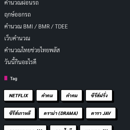
คำนวณผ่อนรถ
ฤกษ์ออกรถ
คำนวณ BMI / BMR / TDEE
เว็บคํานวณ
คํานวณไทยช่วยไทยพลัส
วันนี้กินอะไรดี
Tag
NETFLIX
คำคม
คําคม
ซีรีส์ฝรั่ง
ซีรีส์เกาหลี
ดราม่า (DRAMA)
ดารา JAV