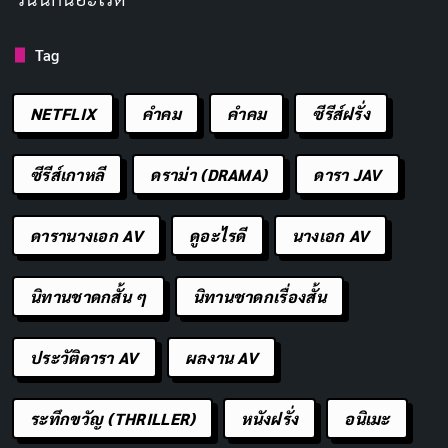
เราอยากติดตามดูการเปลี่ยนแปลงของเขาจาก
ศูนย์สู่ฮีโร่
โดยเฉพาะอย่างยิ่งเพราะมันหายากมากที่จะได้เห็นเรื่อง
Tag
ราวที่มีศูนย์กลางอยู่ที่ซูเปอร์ฮีโร่วัยกลางคน ในแบบของเรา
เอง เราสนใจจริงๆ และหวังว่าเราจะได้เห็นโทจิมะกลายเป็น
NETFLIX
คำคม
คําคม
ซีรีส์ฝรั่ง
คนที่เขารู้ว่าเขาเป็น และช่วยเหลือคนอื่นในขณะที่ทำมัน
ซีรีส์เกาหลี
ดราม่า (DRAMA)
ดารา JAV
การที่อนิเมะเลือกที่จะนำเสนอตัวละครหลักที่มีอายุ 40 ปี
แทนที่จะเป็นวัยรุ่นทั่วไปถือเป็นการตัดสินใจที่กล้าหาญและ
ดารานางเอก AV
ดูอะไรดี
นางเอก AV
แตกต่าง มันแสดงให้เห็นว่า
ความฝันไม่มีวันหมดอายุ
และ
การที่เราโตขึ้นไม่ได้หมายความว่าเราต้องทิ้งสิ่งที่เรา
นิทานชาดกสั้น ๆ
นิทานชาดกเรื่องสั้น
หลงใหลไว้เบื้องหลัง การที่โทจิมะยังคงไล่ตามความฝันของ
เขาถือเป็นแรงบันดาลใจให้กับใครหลายคนที่อาจจะรู้สึกว่า
ประวัติดารา AV
ผลงาน AV
พวกเขาอายุมากเกินไปที่จะเริ่มต้นใหม่
ระทึกขวัญ (THRILLER)
หนังฝรั่ง
อนิเมะ