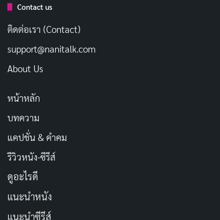
เลียนตัวละครหลัก แม้โทจิมะจะมีพฤติกรรมที่แตกต่างจาก
Contact us
คนทั่วไป แต่เรื่องราวนำเสนอเขาในมุมที่เข้าใจและเห็นใจ
ติดต่อเรา (Contact)
เราจะได้เห็นว่าความหลงใหลของเขาไม่ใช่เรื่องตลก แต่เป็น
support@nanitalk.com
ความมุ่งมั่นที่จริงใจ
ที่น่าชื่นชม แม้เขาจะถูกทุบตีจนหมด
สภาพในขณะที่พยายามช่วยเหลือสาวคนเดียวกับที่เคย
About Us
หลอกเขา แต่เขาก็ไม่เคยเสียใจที่ได้ทำในสิ่งที่ถูกต้อง
หน้าหลัก
โชคดีที่ตอนแรกแสดงให้เห็นว่าเรื่องราวอยู่ในฝั่งของโทจิมะ
บทความ
เขาอาจจะดู
แปลกประหลาด
ในสายตาคนอื่น แต่เขาถูกนำ
แคปชั่น & คำคม
เสนอในฐานะคนที่มีแรงขับเคลื่อนในการทำสิ่งที่ถูกต้อง
และตื่นเต้นเมื่อมีโอกาสที่จะได้สู้กับศัตรูตัวฉกาจในฐานะ
รีวิวหนัง-ซีรีส์
มาสค์ไรเดอร์ เขายังเป็นแค่คนธรรมดาที่ชอบกินทาโกะยากิ
ดูอะไรดี
และบังเอิญอายุ 40 ปี ทั้งหมดนี้รวมกันเป็นจุดเริ่มต้นของ
แนะนำหนัง
เรื่องราวที่มีศักยภาพที่จะกลายเป็นสิ่งที่ยิ่งใหญ่กว่านั้น ใน
ขณะที่โทจิมะติดตามชะตากรรมที่เขาประกาศไว้เอง และ
แนะนำซีรีส์