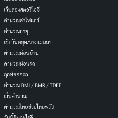
เดียวของเขาในการมีพลังและเป็นฮีโร่ เราจะได้เห็นการ
เว็บส่องสตอรี่ไอจี
ต่อสู้ภายในของเขาเมื่อเขาต้องเผชิญกับความจริงที่ว่าตอน
อายุ 40 ปีแล้ว เขายังไม่ได้เป็นฮีโร่ที่เขาปรารถนา ความขัด
คำนวณค่าไฟแอร์
แย้งนี้ทำให้ตัวละครมีมิติที่ลึกและน่าสนใจ
คำนวณอายุ
ในอีกด้านหนึ่ง อนิเมะเรื่องนี้รู้สึกเหมือนเป็น
คอมเมดี้
ซึ่งขัด
เช็กวันหยุด/วางแผนลา
แย้งกับความจริงจังของโทจิมะ และทำให้เรารู้สึกว่าเราควร
คำนวณผ่อนบ้าน
จะหัวเราะกับเขาหรือเปล่า แต่ความจริงแล้วสิ่งที่เรา
คำนวณผ่อนรถ
ต้องการคือได้เห็นเขา
กลายเป็นมาสค์ไรเดอร์ตัวจริง
การ
ผสมผสานระหว่างโทนเรื่องราวทำให้เราต้องปรับตัวในการ
ฤกษ์ออกรถ
รับชม แต่โชคดีที่มีสัญญาณบอกว่าโทจิมะจะได้เป็นฮีโร่ใน
คำนวณ BMI / BMR / TDEE
ที่สุด คำถามคือจะเป็นอย่างไร
เว็บคํานวณ
หลังจากได้ดูและคิดทบทวนหลายครั้ง ต้องยอมรับว่าอนิเมะ
คํานวณไทยช่วยไทยพลัส
Tojima Wants to Be a Kamen Rider
ได้ดึงดูดใจเราจริงๆ
วันนี้กินอะไรดี