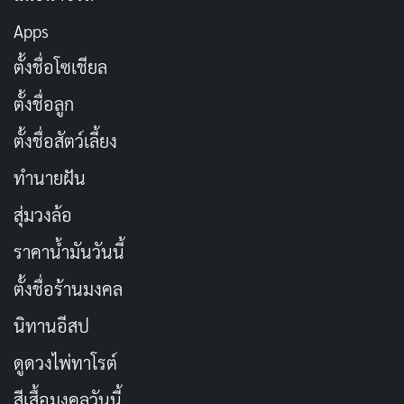
ต่อสู้กับหมีอีกด้วย
Apps
ตั้งชื่อโซเชียล
ตั้งชื่อลูก
ตั้งชื่อสัตว์เลี้ยง
ทำนายฝัน
สุ่มวงล้อ
ราคาน้ำมันวันนี้
ตั้งชื่อร้านมงคล
จุดที่น่าสนใจที่สุดของอนิเมะเรื่องนี้คือการผสมผสาน
ระหว่าง
ความตลก
กับ
ความจริงจัง
ที่ทำให้เรารู้สึกสับสน
นิทานอีสป
เล็กน้อยว่าเราควรจะรับชมอนิเมะเรื่องนี้ในมุมไหน โทจิมะ
ดูดวงไพ่ทาโรต์
จริงจังกับการเป็นมาสค์ไรเดอร์อย่างมาก นั่นคือเป้าหมาย
สีเสื้อมงคลวันนี้