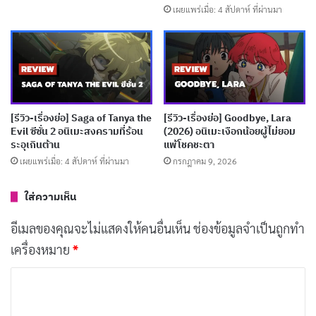
แต่โทจิมะไม่สนใจความคิดเห็นของใคร เขามีจุดมุ่งหมายที่
เผยแพร่เมื่อ: 4 สัปดาห์ ที่ผ่านมา
ชัดเจนและจะไม่ยอมถอยจากเส้นทางที่เขาเลือก
บทความที่เกี่ยวข้อง
[รีวิว-เรื่องย่อ] Hanaori-san (2026) อดีตจอมมาร
เกิดใหม่ปะทะวีรสตรีในรั้วโรงเรียน
[รีวิว-เรื่องย่อ] Saga of Tanya the
[รีวิว-เรื่องย่อ] Goodbye, Lara
Evil ซีซั่น 2 อนิเมะสงครามที่ร้อน
(2026) อนิเมะเงือกน้อยผู้ไม่ยอม
เผยแพร่เมื่อ: 3 สัปดาห์ ที่ผ่านมา
ระอุเกินต้าน
แพ้โชคชะตา
เผยแพร่เมื่อ: 4 สัปดาห์ ที่ผ่านมา
กรกฎาคม 9, 2026
[รีวิว-เรื่องย่อ] MEBIUS DUST (2026) อนิเมะเด็ก
พลังพิเศษที่แนวคิดดีแต่ไปไม่สุด
ใส่ความเห็น
เผยแพร่เมื่อ: 3 สัปดาห์ ที่ผ่านมา
อีเมลของคุณจะไม่แสดงให้คนอื่นเห็น
ช่องข้อมูลจำเป็นถูกทำ
[รีวิว-เรื่องย่อ] My Stepmother & Stepsisters
เครื่องหมาย
*
Aren’t Wicked (2026) อนิเมะซินเดอเรลล่ากลับ
ค
ด้านที่อบอุ่นเกินคาด
ว
เผยแพร่เมื่อ: 3 สัปดาห์ ที่ผ่านมา