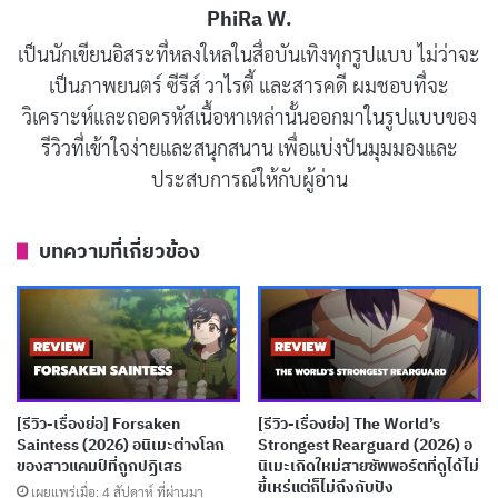
PhiRa W.
ทันซาบุโร โทจิมะ
คือแฟนตัวยงของมาสค์ไรเดอร์ระดับ
เป็นนักเขียนอิสระที่หลงใหลในสื่อบันเทิงทุกรูปแบบ ไม่ว่าจะ
เทพที่ยังคงฝึกฝนตัวเองทุกวันแม้จะอายุ 40 ปีแล้ว เขาวาด
เป็นภาพยนตร์ ซีรีส์ วาไรตี้ และสารคดี ผมชอบที่จะ
เครื่องหมายเปลี่ยนร่างบนท้องของตัวเองด้วยปากกามาร์ก
วิเคราะห์และถอดรหัสเนื้อหาเหล่านั้นออกมาในรูปแบบของ
เกอร์ และพร้อมที่จะสู้กับความชั่วร้ายทุกรูปแบบ ในสายตา
รีวิวที่เข้าใจง่ายและสนุกสนาน เพื่อแบ่งปันมุมมองและ
ของคนทั่วไป โทจิมะอาจจะดูเป็นคนที่
ประหลาด
หรือไม่
ประสบการณ์ให้กับผู้อ่าน
เข้าสังคม แต่ความจริงแล้วเขาเป็นคนที่มีความจริงใจและ
มุ่งมั่นที่จะทำในสิ่งที่ถูกต้องอย่างแท้จริง
บทความที่เกี่ยวข้อง
ตอนแรกของอนิเมะแสดงให้เห็นชีวิตของโทจิมะในหลายมิติ
ตั้งแต่วัยเด็กที่เขาหลงใหลในมาสค์ไรเดอร์ ไปจนถึงตอน
มัธยม ที่เขาถูกหลอกให้คิดว่ามีสาวมาชวนเดท แต่จริงๆ
แล้วเป็นเพียงการลงโทษของเธอจากการแพ้เดิมพัน ความ
[รีวิว-เรื่องย่อ] Forsaken
[รีวิว-เรื่องย่อ] The World’s
โดดเดี่ยวที่มาจากความปรารถนาอย่างแรงกล้าที่จะเป็น
Saintess (2026) อนิเมะต่างโลก
Strongest Rearguard (2026) อ
มาสค์ไรเดอร์ทำให้เขาถูกมองว่าเป็นคนแปลกตลอดชีวิต
ของสาวแคมป์ที่ถูกปฏิเสธ
นิเมะเกิดใหม่สายซัพพอร์ตที่ดูได้ไม่
ขี้เหร่แต่ก็ไม่ถึงกับปัง
เผยแพร่เมื่อ: 4 สัปดาห์ ที่ผ่านมา