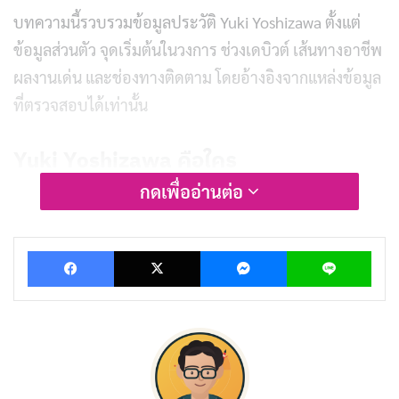
บทความนี้รวบรวมข้อมูลประวัติ Yuki Yoshizawa ตั้งแต่
ข้อมูลส่วนตัว จุดเริ่มต้นในวงการ ช่วงเดบิวต์ เส้นทางอาชีพ
ผลงานเด่น และช่องทางติดตาม โดยอ้างอิงจากแหล่งข้อมูล
ที่ตรวจสอบได้เท่านั้น
Yuki Yoshizawa คือใคร
กดเพื่ออ่านต่อ
Yuki Yoshizawa (ชื่อภาษาญี่ปุ่น: 吉澤友貴, อ่านว่า โยะชิ
ซะวะ ยุกิ) คือ
ดารา JAV
และนักร้องชาวญี่ปุ่น ผู้เป็นที่รู้จัก
Facebook
X
Messenger
Lin
ทั้งในฐานะนักแสดง AV และสมาชิกก่อตั้งของวง Ebisu
Muscats 1.5 รุ่นแรก เธอเป็นหนึ่งในสมาชิกที่อยู่กับวงตั้งแต่
ก่อตั้งจนถึงการประกาศยุบวงในวันที่ 13 สิงหาคม 2022
โดยมีสีประจำตัวคือสีน้ำเงิน (Blue)
ในฐานะนักแสดง AV Yuki Yoshizawa เปิดตัวกับค่าย