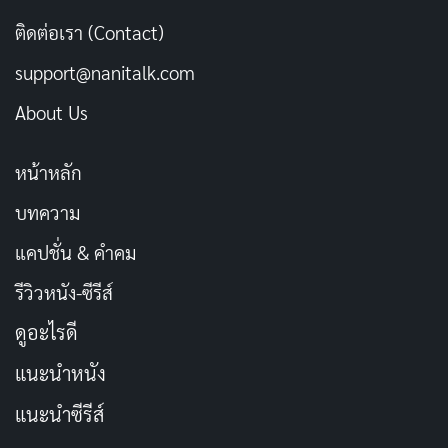
ติดต่อเรา (Contact)
ในปี 2015 เดียวกันนั้นเอง Yuki Yoshizawa ได้เข้าร่วมเป็น
support@nanitalk.com
สมาชิกก่อตั้งของ Ebisu Muscats 1.5 ซึ่งเป็นวงไอดอลที่
About Us
รวมนักแสดง AV และกราเวียร์ไอดอลชื่อดังไว้ในกลุ่ม
เดียวกัน การเป็นสมาชิกวงนี้ทำให้เธอได้แสดงความสามารถ
หน้าหลัก
ด้านการร้องเพลงและการแสดงบนเวที นอกเหนือจาก
บทบาทในฐานะนักแสดง AV เพียงอย่างเดียว
บทความ
แคปชั่น & คำคม
ระหว่างปี 2019-2022 ชื่อของ Yuki Yoshizawa หายไปจาก
รีวิวหนัง-ซีรีส์
ฐานข้อมูลผลงาน AV ส่วนใหญ่ โดยไม่มีข้อมูลยืนยันแน่ชัด
ถึงสาเหตุ อย่างไรก็ตามในช่วงเวลานี้เธอยังคงทำกิจกรรมใน
ดูอะไรดี
ฐานะสมาชิกของ Ebisu Muscats จนกระทั่งวงประกาศยุบ
แนะนำหนัง
ตัวในเดือนสิงหาคม 2022
แนะนำซีรีส์
การกลับมาของ Yuki Yoshizawa ในปี 2023 กับค่าย