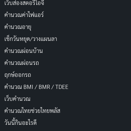
ชื่อภาษาอังกฤษ:
Yuki Yoshizawa
เว็บส่องสตอรี่ไอจี
ชื่อญี่ปุ่น:
吉澤友貴
คำนวณค่าไฟแอร์
ชื่ออื่นที่ปรากฏ:
吉澤ゆき, 吉泽友贵 (ภาษาจีน)
คำนวณอายุ
วันเกิด:
6 พฤษภาคม 1992 (อายุ 34 ปี ณ ปี 2026)
เช็กวันหยุด/วางแผนลา
สถานที่เกิด:
จังหวัดคานากาวะ ประเทศญี่ปุ่น
คำนวณผ่อนบ้าน
สัญชาติ:
ญี่ปุ่น
คำนวณผ่อนรถ
กรุ๊ปเลือด:
A (บางแหล่งข้อมูลระบุเป็น O)
ราศี:
พฤษภ (Taurus)
ฤกษ์ออกรถ
ส่วนสูง:
156 เซนติเมตร
คำนวณ BMI / BMR / TDEE
สัดส่วน:
88-57-88 เซนติเมตร (B88-W57-H88)
เว็บคํานวณ
อาชีพ
:
นักแสดง AV, นักร้อง, นางแบบ
คํานวณไทยช่วยไทยพลัส
ปีที่เดบิวต์:
2015 (ผลงานแรกเผยแพร่ 1 กันยายน
วันนี้กินอะไรดี
2015)