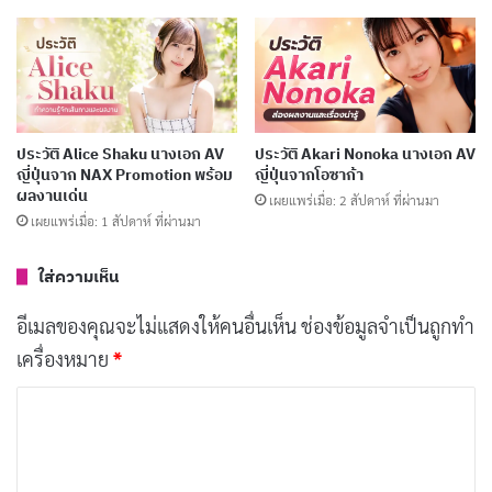
ประวัติ Yumi Nijimura นางเอก AV หน้าใหม่มาแรง
พร้อมผลงานเด่น
เผยแพร่เมื่อ: 6 วัน ที่ผ่านมา
ประวัติ Yume Nishimiya นางเอก AV ญี่ปุ่นชื่อดัง
พร้อมผลงานเด่น
ประวัติ Alice Shaku นางเอก AV
ประวัติ Akari Nonoka นางเอก AV
ญี่ปุ่นจาก NAX Promotion พร้อม
ญี่ปุ่นจากโอซาก้า
เผยแพร่เมื่อ: 1 สัปดาห์ ที่ผ่านมา
ผลงานเด่น
เผยแพร่เมื่อ: 2 สัปดาห์ ที่ผ่านมา
เผยแพร่เมื่อ: 1 สัปดาห์ ที่ผ่านมา
ภาพลักษณ์ของ Yuki Yoshizawa ที่แฟน ๆ จดจำคือการ
ใส่ความเห็น
ผสมผสานระหว่างความน่ารักแบบสาวญี่ปุ่นกับการ
แสดงออกที่มั่นใจบนหน้ากล้อง เธอมีส่วนสูง 156 ซม. ซึ่งจัด
อีเมลของคุณจะไม่แสดงให้คนอื่นเห็น
ช่องข้อมูลจำเป็นถูกทำ
อยู่ในกลุ่มนักแสดงไซซ์มินิที่ได้รับความนิยมในหมู่ผู้ชมชาว
เครื่องหมาย
*
เอเชีย และด้วยอายุ 34 ปีในปัจจุบัน เธอยังคงรักษา
ค
มาตรฐานการทำงานในระดับสูงไว้ได้
ว
า