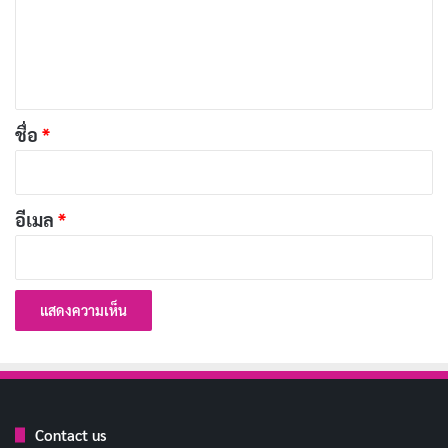
ประวัติโดยย่อของ Yuki Yoshizawa
ม
เ
Yuki Yoshizawa เกิดเมื่อวันที่ 6 พฤษภาคม 1992 ที่จังหวัด
ห็
คานากาวะ ประเทศญี่ปุ่น โดยมีกรุ๊ปเลือด A (ข้อมูลจาก
น
แหล่งอ้างอิงบางแห่งระบุเป็น O ซึ่งข้อมูลนี้อาจมีการ
*
ชื่อ
*
เปลี่ยนแปลง) เธอเริ่มต้นเส้นทางในวงการบันเทิงญี่ปุ่นผ่าน
งานกราเวียร์และงานโมเดลลิ่ง ก่อนจะก้าวเข้าสู่วงการ AV
อย่างเต็มตัวในปี 2015
อีเมล
*
การเดบิวต์ของ Yuki Yoshizawa เกิดขึ้นในเดือนกันยายน
2015 กับค่าย IdeaPocket หนึ่งในค่าย AV ชั้นนำของญี่ปุ่น
ที่มีชื่อเสียงด้านการคัดเลือกนักแสดงที่มีรูปร่างหน้าตาดี
และภาพลักษณ์ระดับพรีเมียม ผลงานแรกของเธอมีรหัส
AVOP-124 และตามมาด้วยผลงานในซีรีส์ IPZ อย่างต่อ
เนื่อง โดยระหว่างปี 2015-2017 เธอมีผลงานออกมากว่า
Contact us
24 เรื่อง