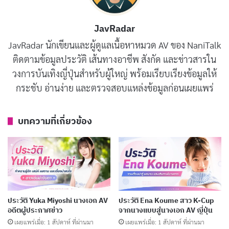
IdeaPocket ในปี 2015 และมีผลงานต่อเนื่องจนถึงปี 2018
ก่อนจะเว้นช่วงไประยะหนึ่ง และกลับมาอีกครั้งในปี 2023
JavRadar
กับค่าย Madonna ในบทบาทที่แตกต่างออกไป โดยเฉพาะ
JavRadar นักเขียนและผู้ดูแลเนื้อหาหมวด AV ของ NaniTalk
ในสายงานที่เรียกว่า “Jukujo” หรือนักแสดงผู้ใหญ่ ซึ่งเป็น
ติดตามข้อมูลประวัติ เส้นทางอาชีพ สังกัด และข่าวสารใน
วงการบันเทิงญี่ปุ่นสำหรับผู้ใหญ่ พร้อมเรียบเรียงข้อมูลให้
ตลาดที่มีผู้ติดตามเฉพาะกลุ่มจำนวนมาก
กระชับ อ่านง่าย และตรวจสอบแหล่งข้อมูลก่อนเผยแพร่
บทความที่เกี่ยวข้อง
บทความที่เกี่ยวข้อง
ประวัติ Yuuka Waraku อดีตหญิงโยชิวาระสู่นางเอก
AV ญี่ปุ่นชื่อดัง
เผยแพร่เมื่อ: 4 วัน ที่ผ่านมา
ประวัติ Yuno Sakura นางเอก AV เสียงน่ารักดาวรุ่ง
MOODYZ
ประวัติ Yuka Miyoshi นางเอก AV
ประวัติ Ena Koume สาว K-Cup
เผยแพร่เมื่อ: 5 วัน ที่ผ่านมา
อดีตผู้ประกาศข่าว
จากนางแบบสู่นางเอก AV ญี่ปุ่น
เผยแพร่เมื่อ: 1 สัปดาห์ ที่ผ่านมา
เผยแพร่เมื่อ: 1 สัปดาห์ ที่ผ่านมา