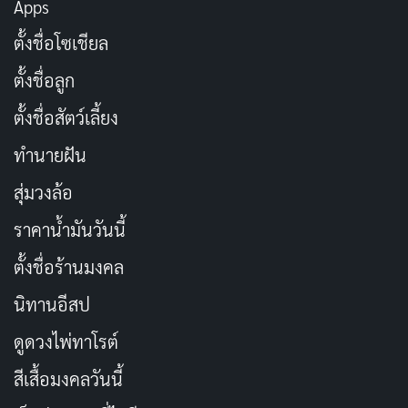
Apps
Madonna ถือเป็นการพลิกบทบาทครั้งสำคัญ จากนักแสดง
ตั้งชื่อโซเชียล
หน้าใหม่ในค่าย IdeaPocket สู่นักแสดงสายผู้ใหญ่ในค่ายที่
ตั้งชื่อลูก
เชี่ยวชาญด้านตลาด Jukujo โดยเฉพาะ ปี 2024 เป็นปีที่
เธอมีผลงานมากที่สุดในอาชีพ ด้วยจำนวน 19 เรื่อง และยัง
ตั้งชื่อสัตว์เลี้ยง
คงมีผลงานต่อเนื่องมาจนถึงปี 2025-2026
ทำนายฝัน
สุ่มวงล้อ
ข้อมูลส่วนตัวของ Yuki Yoshizawa
ราคาน้ำมันวันนี้
ข้อมูลต่อไปนี้อ้างอิงจากแหล่งข้อมูลสาธารณะที่มีการยืนยัน
ตั้งชื่อร้านมงคล
ได้แก่ Jpop Wiki, ActressesHub, JAV
Database
, และ
BabeWiki:
นิทานอีสป
ดูดวงไพ่ทาโรต์
ชื่อในวงการ:
Yuki Yoshizawa (吉澤友貴 / よしざわ
ゆき)
สีเสื้อมงคลวันนี้