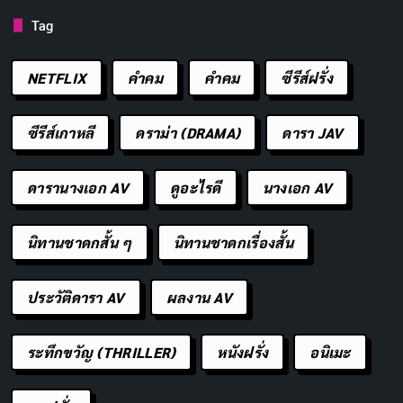
ค่ายแรก:
IdeaPocket
Tag
ค่ายปัจจุบัน:
Madonna (madonna-av)
อดีตกลุ่ม:
Ebisu Muscats 1.5 (สมาชิกก่อตั้ง รุ่นที่ 1, สี
NETFLIX
คำคม
คําคม
ซีรีส์ฝรั่ง
ประจำตัว: สีน้ำเงิน)
ซีรีส์เกาหลี
ดราม่า (DRAMA)
ดารา JAV
สถานะปัจจุบัน:
ยังคงมีผลงานในวงการ (ข้อมูล ณ ปี
2026)
ดารานางเอก AV
ดูอะไรดี
นางเอก AV
งานอดิเรก:
ดนตรี, เต้น, ท่องเที่ยว,
วอลเลย์บอล
ช่องทางติดตาม:
Instagram, X (Twitter), บล็อกส่วน
นิทานชาดกสั้น ๆ
นิทานชาดกเรื่องสั้น
ตัว, TikTok
ประวัติดารา AV
ผลงาน AV
เส้นทางในวงการของ Yuki Yoshizawa
ระทึกขวัญ (THRILLER)
หนังฝรั่ง
อนิเมะ
จุดเริ่มต้นก่อนเข้าสู่วงการ
ก่อนที่ชื่อของ Yuki Yoshizawa จะเป็นที่รู้จักในฐานะ
ดารา