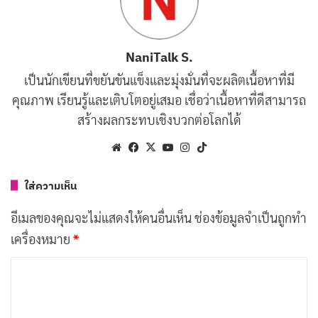
ผู้เชี่ยวชาญที่ Kew Gardens ซึ่งเป็นศูนย์กลางความเป็นเลิศ
ทางพฤกษศาสตร์ของอังกฤษ กล่าวว่า ผู้คนในอินเดียเห็น
คุณค่าของคุณสมบัติในการรักษาโรคของกระเทียม และยัง
NaniTalk S.
คิดว่ามันเป็นยาโป๊ (ยาชูกำลังให้รู้สึกกระชุ่มกระชวยขึ้น)
เป็นนักเขียนที่ขยันขันแข็งและมุ่งมั่นที่จะผลิตเนื้อหาที่มี
ชนชั้นสูงหลีกเลี่ยงกระเทียมเพราะพวกเขาเกลียดชังกลิ่นที่
คุณภาพ เรียนรู้และเติบโตอยู่เสมอ เชื่อว่าเนื้อหาที่ดีสามารถ
ฉุน ในขณะที่พระภิกษุ ,หญิงม่าย ,วัยรุ่น และบรรดาผู้ที่
สร้างผลกระทบเชิงบวกต่อโลกได้
ถือศีลอดก็กินกระเทียมไม่ได้เพราะมีคุณสมบัติกระตุ้น
Website
Facebook
X
YouTube
Instagram
TikTok
อารมณ์
ใส่ความเห็น
บทความที่เกี่ยวข้อง
อีเมลของคุณจะไม่แสดงให้คนอื่นเห็น
ช่องข้อมูลจำเป็นถูกทำ
กระเทียมมีประโยชน์ต่อสุขภาพ พิสูจน์แล้ว!
เครื่องหมาย
*
มกราคม 25, 2022
ค
ว
า
ตลอดประวัติศาสตร์ในตะวันออกกลาง เอเชียตะวันออก