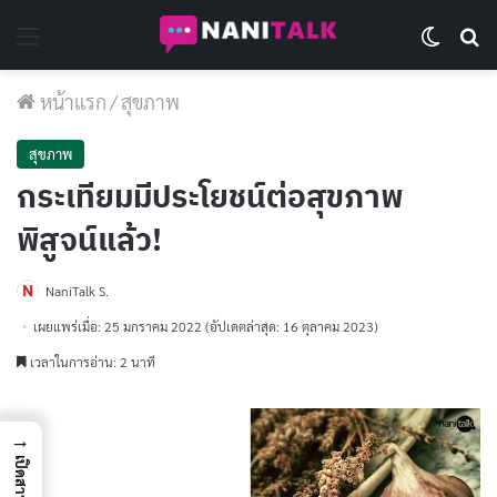
Menu
Switch 
Se
หน้าแรก
/
สุขภาพ
สุขภาพ
กระเทียมมีประโยชน์ต่อสุขภาพ
พิสูจน์แล้ว!
NaniTalk S.
เผยแพร่เมื่อ: 25 มกราคม 2022
(อัปเดตล่าสุด: 16 ตุลาคม 2023)
เวลาในการอ่าน: 2 นาที
→
เปิดสารบัญ