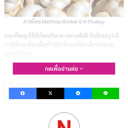
ภาพโดย Matthias Böckel จาก Pixabay
กระเทียมถูกใช้ทั่วโลกเป็นเวลาหลายพันปี บันทึกระบุว่ามี
การใช้กระเทียมเมื่อสร้างปิรามิดแห่งกิซ่าเมื่อประมาณ
5,000 ปีก่อน
กดเพื่ออ่านต่อ
Richard S. Rivlin เขียนไว้ใน
Journal of Nutrition
ว่า
แพทย์ชาวกรีกโบราณ Hippocrates (ประมาณ 460-370 ปี
ก่อนคริสตกาล) ซึ่งรู้จักกันในนาม “บิดาแห่งการแพทย์
Facebook
X
Messenger
Lin
ตะวันตก” ฮิปโปเครติส (Hippocrates) ส่งเสริมการใช้
กระเทียมในการรักษาระบบทางเดินหายใจ ปรสิต การย่อย
อาหารไม่ดี และ ความเหนื่อยล้า