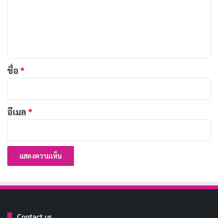
ม
และเนปาล มีการใช้กระเทียมในการรักษาโรคหลอดลม
เ
อักเสบความดันโลหิตสูง ,วัณโรค ,ความผิดปกติของตับ
ห็
,โรคบิดท้องอืดจุกเสียด ,โรคไขข้อเบาหวานและไข้หวัด
น
*
ชื่อ
*
สารออกฤทธิ์สำคัญในกระเทียม
ไดซัลไฟด์
: จะช่วยควบคุมระดับโคเลสเตอรอล และ
อีเมล
*
ไขมันในเลือด
อัลลิซิน
: ช่วยต่อต้านเชื้อแบคทีเรียและลดอาการ
อักเสบ
อัลลิอิน
: เป็นสารปฏิชีวนะ
เซลิเนียม
: เป็นสารแอนติออกซิแดนท์ จะควบคุมการ
ทำงานของร่างกายให้อยู่ในภาวะปกติ
กำมะถัน
: ป้องกันโรคผิวหนังหลายชนิด บำรุงข้อต่อ
Contact us