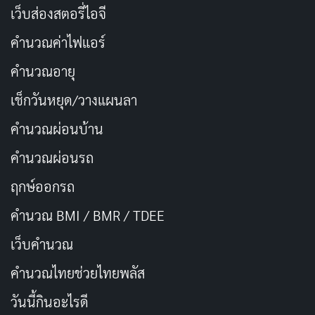
หรือน้ำพริกต่าง ๆ กระเทียมเป็นเครื่องสมุนไพรที่อุดมไป
เว็บส่องสตอรี่ไอจี
ด้วยวิตามิน แร่ธาตุหลายชนิด และยังเป็นพืชที่ธาตุซีลีเนียม
คำนวณค่าไฟแอร์
สูงกว่าพืชชนิดอื่น ๆ อีกทั้งยังมีสารอะดีโนซีน ซึ่งเป็นกรดนิว
คำนวณอายุ
คลีอิกที่เป็นตัวสร้าง DNA และ RNA ของเซลล์ในร่างกาย
นอกจากนี้ยังมีการนำกระเทียมไปแปรรูปเป็นผลิตภัณฑ์ต่าง
เช็กวันหยุด/วางแผนลา
ๆ เช่น กระเทียมเสริมอาหาร กระเทียมสกัดผง สารสกัด
คำนวณผ่อนบ้าน
น้ำมันกระเทียม กระเทียมดอง
คำนวณผ่อนรถ
สารอัลลิซินเป็นสารที่ให้กลิ่นฉุน สารตัวนี้จะออกฤทธิ์ให้
ฤกษ์ออกรถ
สรรพคุณทางยาที่มีประโยชน์ เมื่อเราหั่น ฝาน หรือทุบ
คำนวณ BMI / BMR / TDEE
กระเทียม เพื่อนำไปทำอาหาร ก็ไม่ได้ทำให้สารอัลลิซิน
เว็บคํานวณ
สลายไป คณะเภสัชศาสตร์ มหาวิทยาลัยมหิดล แนะนำให้รับ
ประทานกระเทียมวันละ 7-12 กลีบ หรือไม่เกินวันละ 1 หัว
คํานวณไทยช่วยไทยพลัส
ขนาดเล็ก จะเป็นการรับประทานกระเทียมสด หรือรับ
วันนี้กินอะไรดี
ประทานผ่านการปรุงอาหาร ก็ได้รับประโยชน์และส่งผลดี