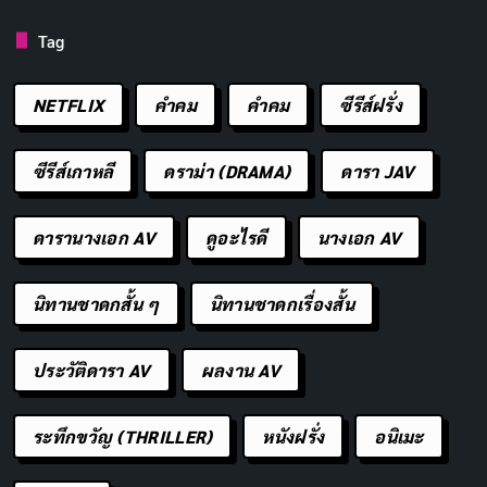
ต่อสุขภาพเช่นเดียวกัน
Tag
กระเทียมช่วยรักษาโรค
NETFLIX
คำคม
คําคม
ซีรีส์ฝรั่ง
ซีรีส์เกาหลี
ดราม่า (DRAMA)
ดารา JAV
ดารานางเอก AV
ดูอะไรดี
นางเอก AV
นิทานชาดกสั้น ๆ
นิทานชาดกเรื่องสั้น
ประวัติดารา AV
ผลงาน AV
ระทึกขวัญ (THRILLER)
หนังฝรั่ง
อนิเมะ
ภาพโดย RitaE จาก Pixabay