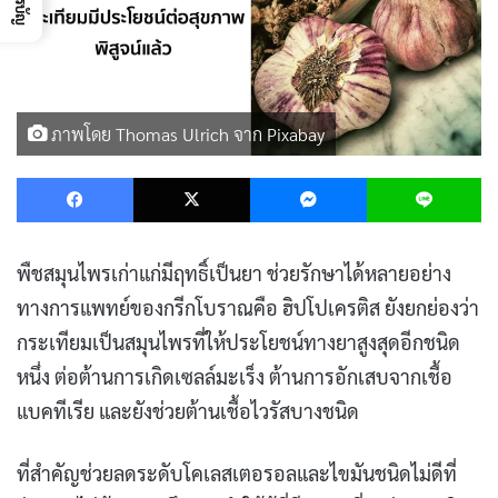
ภาพโดย Thomas Ulrich จาก Pixabay
Facebook
X
Messenger
L
พืชสมุนไพรเก่าแก่มีฤทธิ์เป็นยา ช่วยรักษาได้หลายอย่าง
ทางการแพทย์ของกรีกโบราณคือ ฮิปโปเครติส ยังยกย่องว่า
กระเทียมเป็นสมุนไพรที่ให้ประโยชน์ทางยาสูงสุดอีกชนิด
หนึ่ง ต่อต้านการเกิดเซลล์มะเร็ง ต้านการอักเสบจากเชื้อ
แบคทีเรีย และยังช่วยต้านเชื้อไวรัสบางชนิด
ที่สำคัญช่วยลดระดับโคเลสเตอรอลและไขมันชนิดไม่ดีที่