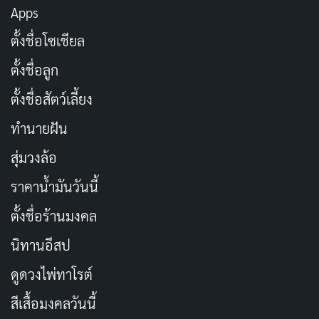
Apps
การรักษาโรคเหล่านี้
ตั้งชื่อโซเชียล
ประโยชน์ของกระเทียม
ตั้งชื่อลูก
ตั้งชื่อสัตว์เลี้ยง
ทำนายฝัน
สุ่มวงล้อ
ราคาน้ำมันวันนี้
ตั้งชื่อร้านมงคล
นิทานอีสป
ภาพโดย postchiangmai0 จาก Pixabay
ดูดวงไพ่ทาโรต์
ประโยชน์หลักของกระเทียมคงหนีไม่พ้นการนำมาใช้เพื่อ
สีเสื้อมงคลวันนี้
ช่วยปรุงรสชาติของอาหาร จะใช้ผัด แกง ทอด ยำ ต้มยำ