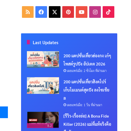
RSS
Facebook
X
Pinterest
YouTube
Instagram
TikTok
Last Updates
200 แคปชั่นเที่ยวฮ่องกง เก๋ๆ
โพสต์รูปปัง อัปเดต 2026
เผยแพร่เมื่อ: 2 ชั่วโมง ที่ผ่านมา
200 แคปชั่นเที่ยวสิงคโปร์
เก็บโมเมนต์สุดปัง ลงโซเชีย
ล
เผยแพร่เมื่อ: 1 วัน ที่ผ่านมา
Messenger
[รีวิว-เรื่องย่อ] A Bona Fide
Killer (2026) แม่ที่แท้จริงคือ
8.2