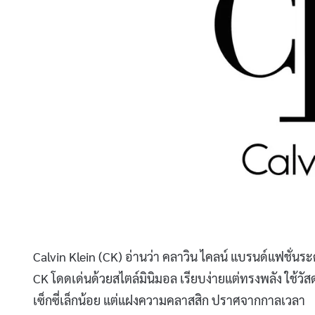
Calvin Klein (CK) อ่านว่า คลาวิน ไคลน์ แบรนด์แฟชั่นระ
CK โดดเด่นด้วยสไตล์มินิมอล เรียบง่ายแต่ทรงพลัง ใช้วัส
เซ็กซี่เล็กน้อย แต่แฝงความคลาสสิก ปราศจากกาลเวลา