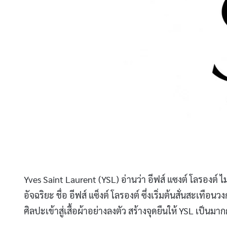
Yves Saint Laurent (YSL) อ่านว่า อีฟส์ แซงต์ โลรองต์
อัจฉริยะ ชื่อ อีฟส์ แซ็งต์ โลรองต์ ซึ่งเริ่มต้นสั่นสะเทื
ศิลปะเข้าสู่เสื้อผ้าอย่างลงตัว สร้างจุดยืนให้ YSL เป็นม