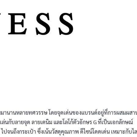
รุ่นมานานหลายทศวรรษ โดยจุดเด่นของแบรนด์อยู่ที่การผสมผสา
กเล่นกับลายจุด ลายเดนิม และโลโก้ตัวอักษร G ที่เป็นเอกลักษณ์
บ ไปจนถึงกระเป๋า ซึ่งเน้นวัสดุคุณภาพ ดีไซน์โดดเด่น เหมาะกับไล