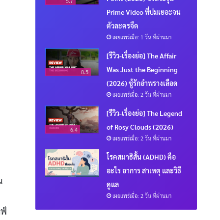
5.7
Prime Video ที่ปมเยอะจน
ตัวละครจืด
เผยแพร่เมื่อ: 1 วัน ที่ผ่านมา
[รีวิว-เรื่องย่อ] The Affair
Was Just the Beginning
8.5
(2026) ชู้รักอำพรางเลือด
เผยแพร่เมื่อ: 2 วัน ที่ผ่านมา
[รีวิว-เรื่องย่อ] The Legend
of Rosy Clouds (2026)
6.4
เผยแพร่เมื่อ: 2 วัน ที่ผ่านมา
โรคสมาธิสั้น (ADHD) คือ
อะไร อาการ สาเหตุ และวิธี
น
ดูแล
เผยแพร่เมื่อ: 2 วัน ที่ผ่านมา
ฟ์