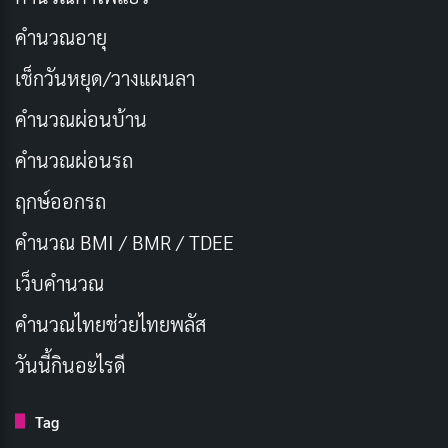
คำนวณอายุ
การทำสมาธิ
เช็กวันหยุด/วางแผนลา
การทำสมาธิช่วยให้จิตใจสงบและมีสติ สามารถทำได้ด้วย
คำนวณผ่อนบ้าน
การนั่งสมาธิ เดินจงกรม หรือสวดมนต์
คำนวณผ่อนรถ
การปรับทัศนคติ
ฤกษ์ออกรถ
การบวชเป็นการเปลี่ยนแปลงวิถีชีวิตครั้งใหญ่ ผู้ที่จะบวช
คำนวณ BMI / BMR / TDEE
ต้องเตรียมพร้อมที่จะละทิ้งความสุขทางโลก และยึดมั่นใน
เว็บคํานวณ
ศีลธรรม
คํานวณไทยช่วยไทยพลัส
ขั้นตอนการบวช: ก้าวสู่ร่มกาสาวพัสตร์
วันนี้กินอะไรดี
Tag