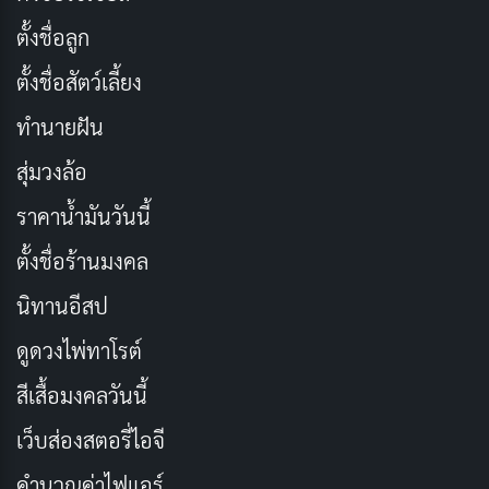
ยาสีฟัน แปรงสีฟัน เป็นต้น
ตั้งชื่อลูก
การเตรียมตัวทางด้านจิตใจ: ปรับใจให้
ตั้งชื่อสัตว์เลี้ยง
พร้อมรับแสงธรรม
ทำนายฝัน
สุ่มวงล้อ
การเตรียมตัวทางด้านจิตใจมีความสำคัญไม่แพ้การเตรียม
ตัวทางด้านร่างกาย ผู้ที่จะบวชต้องมีจิตใจที่สงบ มั่นคง และ
ราคาน้ำมันวันนี้
ตั้งมั่นในการศึกษาพระธรรมวินัย
ตั้งชื่อร้านมงคล
นิทานอีสป
การศึกษาธรรมะ
ดูดวงไพ่ทาโรต์
ก่อนบวช ควรศึกษาหลักธรรมคำสอนของพระพุทธเจ้า
เบื้องต้น เช่น
อริยสัจ 4
(ความจริงอันประเสริฐ 4 ประการ),
สีเสื้อมงคลวันนี้
มรรคมีองค์ 8 (ทางสายกลาง), ไตรลักษณ์ (ลักษณะ 3 ของ
เว็บส่องสตอรี่ไอจี
สรรพสิ่ง), และหลักกรรม (กฎแห่งกรรม) การศึกษาธรรมะ
คำนวณค่าไฟแอร์
จะช่วยให้เข้าใจความหมายที่แท้จริงของการบวช