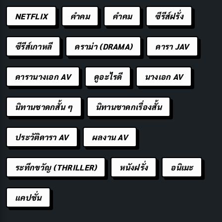
NETFLIX
คำคม
คําคม
ซีรีส์ฝรั่ง
ซีรีส์เกาหลี
ดราม่า (DRAMA)
ดารา JAV
ดารานางเอก AV
ดูอะไรดี
นางเอก AV
เมื่อเตรียมตัวพร้อมแล้ว ก็ถึงเวลาเข้าสู่ขั้นตอนการบวช ขั้น
นิทานชาดกสั้น ๆ
นิทานชาดกเรื่องสั้น
ตอนเหล่านี้มีความสำคัญและต้องปฏิบัติตามอย่างถูกต้อง
ประวัติดารา AV
ผลงาน AV
การขออนุญาต:
ขออนุญาตจากพ่อแม่หรือผู้ปกครอง
การเตรียมสถานที่:
เตรียมวัดหรือสถานที่ที่เหมาะสม
ระทึกขวัญ (THRILLER)
หนังฝรั่ง
อนิเมะ
สำหรับการบวช
พิธีโกนผม:
โกนผมและหนวดเครา
แคปชั่น
พิธีขอขมา:
ขอขมาพ่อแม่และญาติผู้ใหญ่