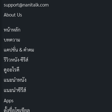
ที่ควรรู้!
support@nanitalk.com
มิถุนายน 15, 2024
About Us
การแต่งกาย
หน้าหลัก
ผู้ที่จะบวชต้องเตรียมเครื่องแต่งกายที่ถูกต้องตามระเบียบ
บทความ
ได้แก่
แคปชั่น & คำคม
ผ้าสบง:
ผ้าที่ใช้ห่มคลุมร่างกาย มีหลายขนาดและสี
รีวิวหนัง-ซีรีส์
ผ้าจีวร:
ผ้าที่ใช้ห่มทับสบง มีสีเหลืองหรือสีกรัก (สี
ดูอะไรดี
น้ำตาล)
แนะนำหนัง
สังฆาฏิ:
ผ้าที่ใช้คลุมไหล่ในโอกาสพิเศษ
แนะนำซีรีส์
อังสะ:
ผ้าที่ใช้คาดเอว
Apps
นอกจากนี้ อาจต้องเตรียมเครื่องใช้ส่วนตัวอื่นๆ เช่น สบู่
ตั้งชื่อโซเชียล