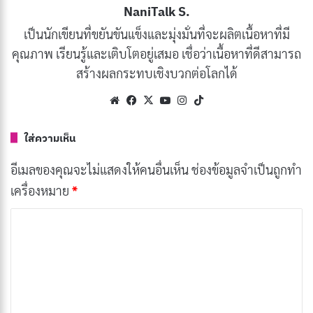
ความศรัทธาอย่างแรงกล้า
NaniTalk S.
เป็นนักเขียนที่ขยันขันแข็งและมุ่งมั่นที่จะผลิตเนื้อหาที่มี
ทำไมต้องบวช?
คุณภาพ เรียนรู้และเติบโตอยู่เสมอ เชื่อว่าเนื้อหาที่ดีสามารถ
สร้างผลกระทบเชิงบวกต่อโลกได้
เหตุผลในการบวชพระนั้นมีหลากหลาย ตั้งแต่การบวชเพื่อ
Website
Facebook
X
YouTube
Instagram
TikTok
ทดแทนบุญคุณพ่อแม่ การบวชเพื่อศึกษาพระธรรม ไป
จนถึงการบวชเพื่อหาความสงบในชีวิต การบวชทุกครั้งจึงมี
ใส่ความเห็น
ความหมายและคุณค่าในตัวเอง
อีเมลของคุณจะไม่แสดงให้คนอื่นเห็น
ช่องข้อมูลจำเป็นถูกทำ
คุณสมบัติของผู้ที่จะบวช
เครื่องหมาย
*
ค
เป็นชายแท้
ว
มีอายุ 20 ปีบริบูรณ์ขึ้นไป
า
มีสุขภาพแข็งแรง ไม่เป็นโรคติดต่อร้ายแรง
ม
ได้รับอนุญาตจากพ่อแม่หรือผู้ปกครอง
เ