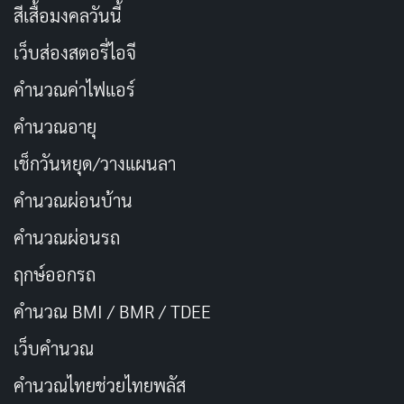
ขอให้ความรักของเรานำทางเราไปสู่ความสุข
สีเสื้อมงคลวันนี้
ขอให้วันเกิดนี้เป็นวันที่เราได้สร้างความทรงจำ
เว็บส่องสตอรี่ไอจี
สุขสันต์วันเกิดนะที่รัก ขอให้ปีนี้เป็นปีที่ดีที่สุดของเธอ
คำนวณค่าไฟแอร์
เต็มไปด้วยความสุข ความสำเร็จ และความรักจากเรา
คำนวณอายุ
รักเธอมากขึ้นทุกๆ วัน สุขสันต์วันเกิดนะ
เช็กวันหยุด/วางแผนลา
ขอให้วันเกิดปีนี้ เต็มไปด้วยรอยยิ้ม เสียงหัวเราะ และ
ความสุขมากมาย
คำนวณผ่อนบ้าน
เธอคือของขวัญที่ดีที่สุดในชีวิต ขอบคุณที่อยู่เคียงข้าง
คำนวณผ่อนรถ
เสมอ สุขสันต์วันเกิดนะ
ฤกษ์ออกรถ
ขอให้เธอมีสุขภาพแข็งแรง มีความสุข คิดสิ่งใดก็
คำนวณ BMI / BMR / TDEE
สมปรารถนา
เว็บคํานวณ
ขอบคุณสำหรับทุกสิ่งทุกอย่างที่เธอทำให้เรา เราโชคดี
ที่มีเธอ สุขสันต์วันเกิดนะ
คํานวณไทยช่วยไทยพลัส