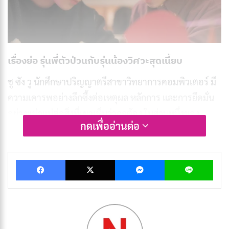
เรื่องย่อ รุ่นพี่ตัวป่วนกับรุ่นน้องวิศวะสุดเนี้ยบ
ชู ซัง วู นักศึกษาปริญญาตรีสาขาวิทยาการคอมพิวเตอร์ มี
ความเคารพอย่างลึกซึ้งต่อเหตุผล หลักการ และการยึดมั่น
อย่างแน่วแน่ต่อสิ่งที่เขาเห็นว่าถูกต้อง ในส่วนหนึ่งของ
กดเพื่ออ่านต่อ
หลักสูตรมหาวิทยาลัย เขาพบว่าตัวเองได้รับมอบหมายให้
ทำโครงงานกลุ่มในสาขาศิลปศาสตร์ เพื่อให้โมดูลเสร็จ
Facebook
X
Messenger
Lin
สมบูรณ์ กลุ่มจะต้องร่วมกันสร้างงานนำเสนอขั้นสุดท้าย
อย่างไรก็ตาม ชูซังวูต้องเผชิญกับสถานการณ์ที่ไม่คาดคิด
เขาพบว่าสมาชิกในกลุ่มของเขาซึ่งเขาไม่รู้จักเลยได้เลือกที่
จะละทิ้งหน้าที่ความรับผิดชอบ ปล่อยให้เขาต้องแบกรับ
ภาระงานทั้งหมดเพียงลำพัง เมื่อเผชิญกับสถานการณ์ที่ไม่