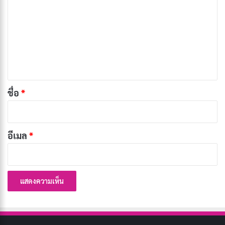
า
ม
เ
ห็
น
เรื่องย่อ รักมันมหาศาล
*
ชื่อ
*
แทกยอง นักเรียนมัธยมปลายอายุ 18 ปี เป็นคนสันโดษมา
ทั้งชีวิต อย่างไรก็ตาม การรับรู้อย่างกะทันหันทำให้เขาตั้ง
คำถามกับวิจารณญาณของตนเองและแสดงความปรารถนา
อีเมล
*
ที่จะหลุดพ้นจากสถานะผู้โดดเดี่ยวในการเป็นครู
สถานการณ์เดียวที่เขาเผชิญคือเขาขาดความรู้ในการเริ่ม
ต้นมิตรภาพใหม่ เมื่อขอคำแนะนำ ครูแนะนำว่าเขาควรเข้า
ร่วมสภานักเรียนของโรงเรียน แทคยองรู้สึกทึ่งกับแนวคิดนี้
โดยไม่รู้ถึงความท้าทายที่เขาจะต้องเผชิญในการแสวงหา