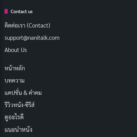
เพื่อนใหม่
Contact us
บทความที่เกี่ยวข้อง
ติดต่อเรา (Contact)
[รีวิว-เรื่องย่อ] Spooky in Love (2026) ทายาทเห็น
support@nanitalk.com
ผีคู่รักอัยการบน Netflix
About Us
เผยแพร่เมื่อ: 2 สัปดาห์ ที่ผ่านมา
[รีวิว-เรื่องย่อ] The East Palace (2026) ซีรีส์สยอง
หน้าหลัก
ขวัญเหนือธรรมชาติแห่งวังต้องห้าม
บทความ
เผยแพร่เมื่อ: 3 สัปดาห์ ที่ผ่านมา
แคปชั่น & คำคม
[รีวิว-เรื่องย่อ] Dream to You (2026) รีวิวซีรีส์เกา
หลีดราม่าโรแมนติก ฮวังอินยอบ ฮเยรี
รีวิวหนัง-ซีรีส์
เผยแพร่เมื่อ: 3 สัปดาห์ ที่ผ่านมา
ดูอะไรดี
[รีวิว-เรื่องย่อ] The Apartment Job (2026) ซีรีส์
แนะนำหนัง
ปล้นเกาหลีที่เปิดแผลคอร์รัปชันบน Netflix