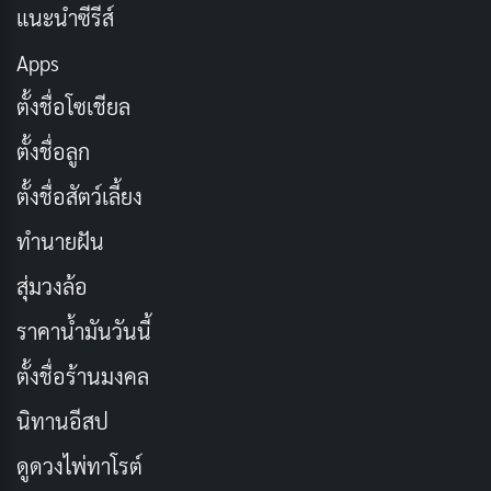
แนะนำซีรีส์
เผยแพร่เมื่อ: 4 สัปดาห์ ที่ผ่านมา
Apps
ภายในสภา เขาได้พบกับชินวู รองประธานาธิบดีที่มีท่าทาง
ตั้งชื่อโซเชียล
สงบและสุขุม แต่ยังคงห่างเหินและลังเลที่จะยอมรับแทก
ตั้งชื่อลูก
ยอง นอกจากนี้ เขายังได้พบกับ Da On ประธานสภาที่น่า
ตั้งชื่อสัตว์เลี้ยง
ดึงดูดใจอย่างน่าทึ่ง ซึ่งดูเหมือนจะชอบเขาในทันที ความโร
แมนติกระหว่างดาออนและแทกยองดูเหมือนจะเป็นไปได้
ทำนายฝัน
แต่ดูเหมือนชินอูจะไม่ยอมรับความสัมพันธ์ของพวกเขา
สุ่มวงล้อ
เรื่องซับซ้อนยิ่งขึ้นไปอีก เพื่อนหญิงคนสนิทของดาออนซึ่ง
ราคาน้ำมันวันนี้
แอบเก็บงำความรู้สึกที่มีต่อดาออนไว้ เริ่มอิจฉาในความ
สนิทสนมและพยายามสร้างความแตกแยกระหว่างพวกเขา
ตั้งชื่อร้านมงคล
นิทานอีสป
ประเภท: โรแมนติก, ดราม่า, เยาวชน
ดูดวงไพ่ทาโรต์
วันที่ออกอากาศ: 29 มิถุนายน – 19 สิงหาคม 2021