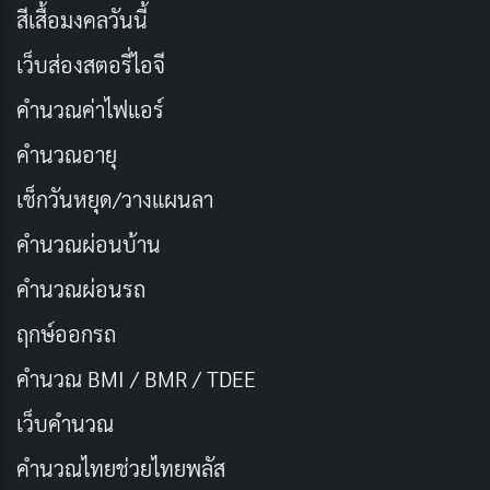
สีเสื้อมงคลวันนี้
นักแสดงนำ: Lee Sae On, Kang Yoo Seok, Choe
Chan Yi
เว็บส่องสตอรี่ไอจี
ผู้กำกับ: Lee Yoo Yeon
คำนวณค่าไฟแอร์
จำนวนตอน/ความยาว: 16 ตอน
คำนวณอายุ
เรตติ้ง IMDb: 8.0/10
เช็กวันหยุด/วางแผนลา
ช่องทางการดู:
WeTV
คำนวณผ่อนบ้าน
8. Where Your Eyes Linger (2020)
คำนวณผ่อนรถ
ฤกษ์ออกรถ
คำนวณ BMI / BMR / TDEE
เว็บคํานวณ
คํานวณไทยช่วยไทยพลัส