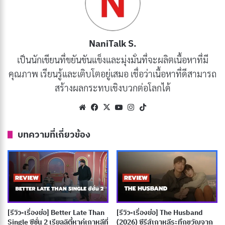
ยุติธรรมนี้ เขาจึงตัดสินใจลบชื่อของพวกเขาออกจาก
โครงการและนำเสนอภายใต้ชื่อของเขาเองแต่เพียงผู้เดียว
NaniTalk S.
โดยที่เขาไม่รู้ตัว การตัดสินใจครั้งนี้ส่งผลกระทบต่อโอกาส
เป็นนักเขียนที่ขยันขันแข็งและมุ่งมั่นที่จะผลิตเนื้อหาที่มี
ทางการศึกษาของ Jang Jae Young ซึ่งเป็นนักศึกษารุ่นพี่
คุณภาพ เรียนรู้และเติบโตอยู่เสมอ เชื่อว่าเนื้อหาที่ดีสามารถ
วิชาเอกการออกแบบ Jang Jae Young ยืนอยู่ตรงข้ามกับ
สร้างผลกระทบเชิงบวกต่อโลกได้
Chu Sang Woo โดยมีลักษณะท่าทางที่มีสไตล์ สนุกสนาน
Website
Facebook
X
YouTube
Instagram
TikTok
กับชีวิต และที่โดดเด่นที่สุดคือความนิยมในระดับที่โดดเด่น
ภายในชุมชนวิทยาลัย จางแจยองเปรียบได้กับซุปเปอร์ส
บทความที่เกี่ยวข้อง
ตาร์! แต่เมื่อเครดิตอันชอบธรรมของเขาสำหรับโครงการ
ศิลปศาสตร์ถูกขโมยไป แผนการอันทะเยอทะยานของเขาที่
จะศึกษาต่อต่างประเทศก็พังทลายลงในทันใด ด้วยความคับ
ข้องใจของเขา เขาออกตามหาชูซังวูโดยมุ่งมั่นที่จะทำให้
เขาทรมาน อย่างไรก็ตาม เมื่อสถานการณ์บีบให้ทั้งคู่ต้อง
[รีวิว-เรื่องย่อ] Better Late Than
[รีวิว-เรื่องย่อ] The Husband
Single ซีซั่น 2 เรียลลิตี้หาคู่เกาหลีที่
(2026) ซีรีส์เกาหลีระทึกขวัญจาก