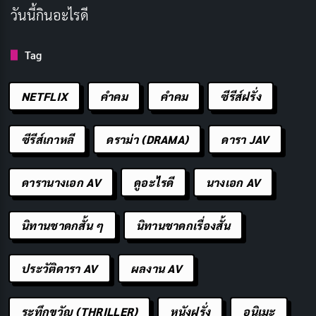
วันนี้กินอะไรดี
เรื่องย่อ Where Your Eyes Linger
Tag
พบกับฮันแทจู นักเรียนและผู้สืบทอดของ TB Group ด้วย
NETFLIX
คำคม
คําคม
ซีรีส์ฝรั่ง
ฐานะครอบครัวที่ร่ำรวย หน้าตาดี มีชื่อเสียง จึงมีความกังวล
เล็กน้อย คังกุก เพื่อนสมัยเด็กของเขาช่างคิด มีความ
ซีรีส์เกาหลี
ดราม่า (DRAMA)
ดารา JAV
แข็งแกร่งทางร่างกายและได้รับการฝึกฝนศิลปะการต่อสู้
แขนงต่าง ๆ แทจูเป็นเพื่อนคนเดียวของคังกุก แทจูเชื่อใจคัง
ดารานางเอก AV
ดูอะไรดี
นางเอก AV
กุกและรู้สึกสบายใจเมื่ออยู่ใกล้เขา ความตึงเครียดปะทุขึ้น
เมื่อนักเรียนหญิงคนใหม่ เฮมี แสดงความสนใจในตัวคังกุก
นิทานชาดกสั้น ๆ
นิทานชาดกเรื่องสั้น
ขณะที่ทั้งสองไปเดทกัน ฮันแทจูก็หงุดหงิด และหลังจากนั้น
ไม่นาน อารมณ์ที่เก็บกดมานานก็เริ่มปรากฏขึ้น จะมีอะไร
ประวัติดารา AV
ผลงาน AV
มากกว่านี้สำหรับมิตรภาพที่สงบสุขของพวกเขาหรือไม่?
ระทึกขวัญ (THRILLER)
หนังฝรั่ง
อนิเมะ