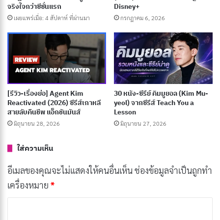
ร่วมมือกัน
จริงใจกว่าซีซั่นแรก
Disney+
เผยแพร่เมื่อ: 4 สัปดาห์ ที่ผ่านมา
กรกฎาคม 6, 2026
ประเภท: โรแมนติก, คอมเมดี้, เยาวชน
วันที่ออกอากาศ: 16 กุมภาพันธ์ – 10 มีนาคม 2022
นักแสดงนำ: Park Seo-ham, Park Jae-chan
ผู้กำกับ: Kim Soo-jung
[รีวิว-เรื่องย่อ] Agent Kim
30 หนัง-ซีรีย์ คิมมูยอล (Kim Mu-
จำนวนตอน: 8 ตอน
Reactivated (2026) ซีรีส์เกาหลี
yeol) จากซีรีส์ Teach You a
สายลับคืนชีพ แอ็กชันมันส์
Lesson
เรตติ้ง IMDb: 8.5/10
มิถุนายน 28, 2026
มิถุนายน 27, 2026
ช่องทางการดู: Apple TV+
ใส่ความเห็น
9. Light On Me รักมันมหาศาล (2021)
อีเมลของคุณจะไม่แสดงให้คนอื่นเห็น
ช่องข้อมูลจำเป็นถูกทำ
เครื่องหมาย
*
ค
ว