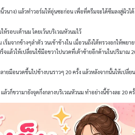
งนิ้วนาง) แล้วทำวอร์มให้อุ่นซะก่อน เพื่อที่ครีมจะได้ซึมลงสู่ผิวได้
รีมให้รอบเต้านม โดยเว้นบริเวณหัวนมไว้
ม เริ่มจากข้างๆลำตัว วนเข้าข้างใน เมื่อวนถึงใต้ทรวงอกให้พยา
อเสร็จแล้วให้เปลี่ยนใช้มือขวาไปนวดที่เต้าซ้ายอีกด้านในปริมาณ 2
มือนวดขึ้นไปข้างบนราวๆ 20 ครั้ง แล้วหลังจากนั้นให้เปลี่ย
้วก็ขวามายังจุดกึ่งกลางบริเวณหัวนม ทำอย่างนี้ข้างละ 20 ครั