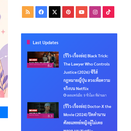
RSS
Facebook
X
Pinterest
YouTube
Instagram
TikTok
Last Updates
[รีวิว-เรื่องย่อ] Black Trick:
The Lawyer Who Controls
8.2
Justice (2026) ซีรีส์
กฎหมายญี่ปุ่น ลวงเพื่อความ
จริงบน Netflix
เผยแพร่เมื่อ: 9 ชั่วโมง ที่ผ่านมา
Messenger
[รีวิว-เรื่องย่อ] Doctor-X the
Movie (2024) ปิดตำนาน
8.3
ศัลยแพทย์หญิงผู้ไม่เคย
พลาด บน Netflix