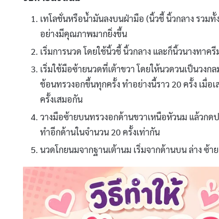
เทโลชั่นหรือน้ำมันลงบนฝ่ามือ (นิ้วชี้ นิ้วกลาง รวมทั้
อย่างมีคุณภาพมากยิ่งขึ้น
เริ่มการนวด โดยใช้นิ้วชี้ นิ้วกลาง และก็นิ้วนางทาค
เริ่มใช้มือซ้ายนวดที่เต้าขวา โดยให้นวดวนเป็นวงกล
ช้อนทรวงอกขึ้นทุกครั้ง ทำอย่างนี้ราว 20 ครั้ง เมื่
ครั้งเสมอกัน
วางมือซ้ายบนทรวงอกด้านขวาเหนือหัวนม แล้วกดปลาย
ทำอีกด้านในจำนวน 20 ครั้งเท่ากัน
นวดโกยนมจากฐานเต้านม เริ่มจากด้านบน ล่าง ซ้าย แล