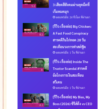
3 เสียดสีสังคมผ่านยุคมืดที่
5.2
เริ่มหมดมุก
เผยแพร่เมื่อ: 24 ชั่วโมง ที่ผ่านมา
[รีวิว-เรื่องย่อ] Big Chicken:
A Fast Food Conspiracy
8.2
สารคดีกินไก่ทอด 28 วัน
สะเทือนวงการฟาสต์ฟู้ด
เผยแพร่เมื่อ: 1 วัน ที่ผ่านมา
[รีวิว-เรื่องย่อ] Inside The
Trustor Scandal สารคดี
8
ฉ้อโกงการเงินสะเทือน
สวีเดน
เผยแพร่เมื่อ: 1 วัน ที่ผ่านมา
[รีวิว-เรื่องย่อ] My Bias, My
Boss (2026) ซีรีส์ติ่ง vs CEO
8.2