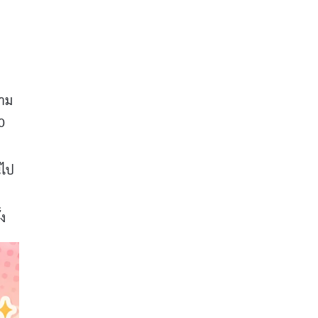
ยาม
0
นไป
้ง