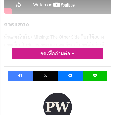
การแสดง
นักแสดงในเรื่อง Missing: The Other Side ตีบทได้อย่าง
ยอดเยี่ยม โกซูถ่ายทอดคาแรกเตอร์ของคิมอุคได้อย่างมี
เสน่ห์ด้วยบุคลิกเจ้าชู้แต่แฝงความอบอุ่น ฮอจุนโฮก็แสดง
กดเพื่ออ่านต่อ
เป็นจางพันซอกได้อย่างน่าดึงดูดด้วยท่าทางและสีหน้าที่ดู
ลึกลับน่าค้นหา นอกจากนี้ยังมีนักแสดงสมทบที่แสดงได้ดีไม่
Facebook
X
Messenger
Lin
แพ้กัน ทำให้เนื้อเรื่องดูน่าติดตามมากยิ่งขึ้น
การผลิต
งานสร้างของซีรีส์ Missing: The Other Side ทำออกมาได้
อย่างน่าประทับใจ ฉากหลังของหมู่บ้านดูออนดูลึกลับและ