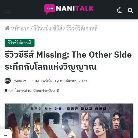
Menu
Switch 
Se
หน้าแรก
/
รีวิวหนัง-ซีรีส์
/
รีวิวซีรีส์เกาหลี
รีวิวซีรีส์เกาหลี
รีวิวซีรีส์ Missing: The Other Side
ระทึกกับโลกแห่งวิญญาณ
PhiRa W.
เผยแพร่เมื่อ: 19 พฤศจิกายน 2023
เวลาในการอ่าน: น้อยกว่าหนึ่งนาที
→