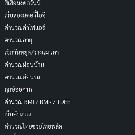
สีเสื้อมงคลวันนี้
STREAM ON
เว็บส่องสตอรี่ไอจี
Netflix
HBO Max
คำนวณค่าไฟแอร์
คำนวณอายุ
นักแสดงนำ
เช็กวันหยุด/วางแผนลา
คำนวณผ่อนบ้าน
คำนวณผ่อนรถ
고수
허준호
이정은
안소희
Kim Wook
Jang Pan-suk
Kang Eun-sil
Lee Jong-ah
ฤกษ์ออกรถ
คำนวณ BMI / BMR / TDEE
เว็บคํานวณ
하준
김동휘
송건희
지대한
Shin Joon-ho
Oh Il-yong
Thomas
Baek Il-du
คํานวณไทยช่วยไทยพลัส