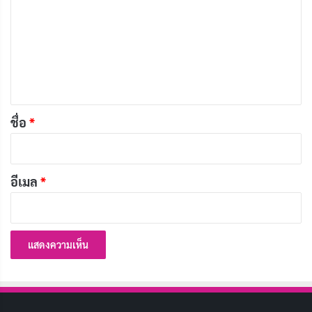
า
ดูได้ที่ Viu
ม
เ
รีวิว Missing: The Other Side (หมู่บ้านจิตหาย)
ห็
IMDb - 7.9
น
*
ชื่อ
*
7.9
อีเมล
*
หากคุณกำลังมองหาซีรีส์เกาหลีแนวสืบสวนสอบสวนที่
ผสมผสานกับองค์ประกอบเหนือธรรมชาติ Missing:
The Other Side เป็นอีกหนึ่งตัวเลือกที่คุณไม่ควรพลาด
ด้วยเนื้อเรื่องที่น่าติดตาม การแสดงสุดยอด และงาน
สร้างที่น่าประทับใจ รับรองได้ว่าคุณจะต้องหลงรักซีรีส์