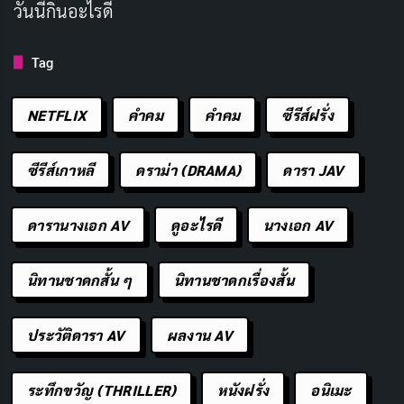
วันนี้กินอะไรดี
ซีรีส์สืบสวน
ซีรีส์เกาหลีสืบสวน
Tag
Copy URL
NETFLIX
คำคม
คําคม
ซีรีส์ฝรั่ง
ซีรีส์เกาหลี
ดราม่า (DRAMA)
ดารา JAV
ดารานางเอก AV
ดูอะไรดี
นางเอก AV
นิทานชาดกสั้น ๆ
นิทานชาดกเรื่องสั้น
ประวัติดารา AV
ผลงาน AV
ระทึกขวัญ (THRILLER)
หนังฝรั่ง
อนิเมะ