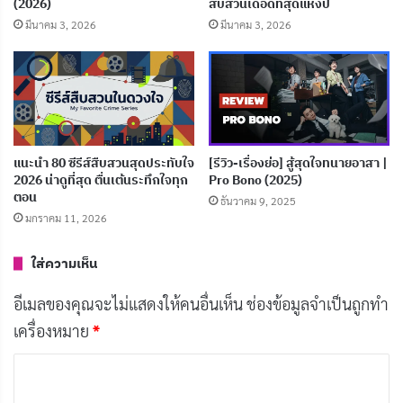
(2026)
สืบสวนเดือดที่สุดแห่งปี
[รีวิว-เรื่องย่อ] A Good Girl’s Guide to Murder ซี
มีนาคม 3, 2026
มีนาคม 3, 2026
ซั่น 2 ซีรีส์วัยรุ่นที่ดาร์กกว่าเดิม
พฤษภาคม 30, 2026
โปรไฟล์เลอร์ (Profiler) คืออะไร ทำงานยังไง ต่าง
จากนักจิตวิทยาอย่างไร
พฤษภาคม 22, 2026
แนะนำ 80 ซีรีส์สืบสวนสุดประทับใจ
[รีวิว-เรื่องย่อ] สู้สุดใจทนายอาสา |
2026 น่าดูที่สุด ตื่นเต้นระทึกใจทุก
Pro Bono (2025)
[รีวิว-เรื่องย่อ] อ่านใจปีศาจ | Through the
ตอน
ธันวาคม 9, 2025
Darkness (2022) ซีรีส์โปรไฟล์เลอร์เกาหลีจากเรื่อง
มกราคม 11, 2026
จริง
ใส่ความเห็น
พฤษภาคม 22, 2026
อีเมลของคุณจะไม่แสดงให้คนอื่นเห็น
ช่องข้อมูลจำเป็นถูกทำ
[รีวิว-เรื่องย่อ] สการ์เพ็ตตา : ผ่าคดีนิติเวช |
เครื่องหมาย
*
Scarpetta (2026)
มีนาคม 11, 2026
ค
ว