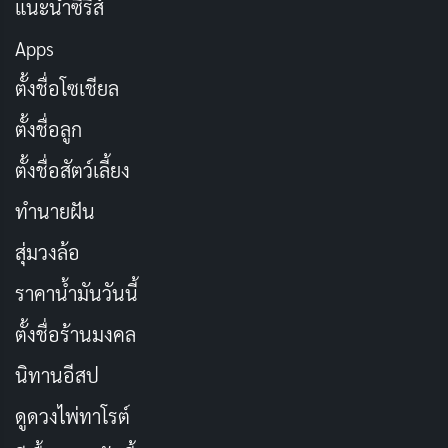
แนะนำซีรีส์
FIRST AIR
SEASONS
2020-08-29
2
Apps
ตั้งชื่อโซเชียล
EPISODES
STATUS
26
Ended
ตั้งชื่อลูก
TV Series
ลึกลับ
จิตนิมิตแนววิทยาศาสตร์
จบแล้ว
ตั้งชื่อสัตว์เลี้ยง
หมู่บ้านแห่งวิญญาณ
ทำนายฝัน
미씽: 그들이 있었다
— 2020
สุ่มวงล้อ
2020
2 ซีซัน
26 ตอน
IMDB RATING
MYDRAMALIST
TMDB
ราคาน้ำมันวันนี้
8.0
8.6
7.7
/10
/10
/10
ตั้งชื่อร้านมงคล
นักต้มตุ๋นเจอหมู่บ้านลึกลับซึ่งเต็มไปด้วยดวงวิญญาณ
นิทานอีสป
ของผู้หายสาบสูญ ที่ยังไม่ได้ไปผุดไปเกิด จนกว่า
ดูดวงไพ่ทาโรต์
ปริศนาเบื้องหลังการตายจะคลี่คลาย