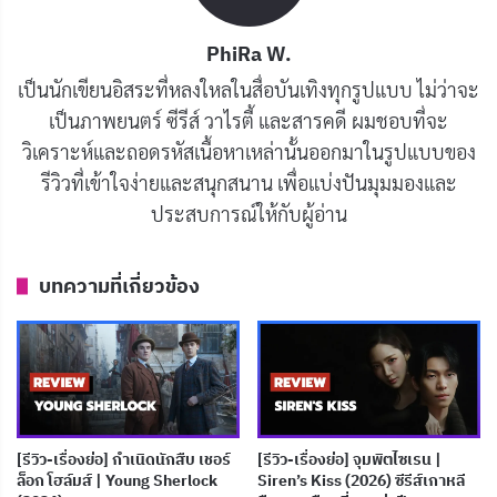
ชวนขนลุก เสียงประกอบและดนตรีก็เข้ากับบรรยากาศของ
PhiRa W.
เรื่องราวได้อย่างลงตัว ทำให้ผู้ชมรู้สึกอินไปกับเนื้อเรื่องได้
เป็นนักเขียนอิสระที่หลงใหลในสื่อบันเทิงทุกรูปแบบ ไม่ว่าจะ
อย่างเต็มที่
เป็นภาพยนตร์ ซีรีส์ วาไรตี้ และสารคดี ผมชอบที่จะ
วิเคราะห์และถอดรหัสเนื้อหาเหล่านั้นออกมาในรูปแบบของ
บทสรุป
รีวิวที่เข้าใจง่ายและสนุกสนาน เพื่อแบ่งปันมุมมองและ
ประสบการณ์ให้กับผู้อ่าน
Missing: The Other Side เป็นซีรีส์เกาหลีที่ผสมผสานแนว
สืบสวนสอบสวนกับองค์ประกอบเหนือธรรมชาติได้อย่าง
ลงตัว เนื้อเรื่องน่าติดตาม ปริศนาชวนค้นหา การแสดงสุด
บทความที่เกี่ยวข้อง
ยอด และงานสร้างที่น่าประทับใจ ทำให้ซีรีส์เรื่องนี้เป็นอีก
หนึ่งผลงานที่ไม่ควรพลาดสำหรับคอซีรีส์เกาหลีสายสืบสวน
และแฟน ๆ เรื่องราวเหนือธรรมชาติ
บทความที่เกี่ยวข้อง
[รีวิว-เรื่องย่อ] กำเนิดนักสืบ เชอร์
[รีวิว-เรื่องย่อ] จุมพิตไซเรน |
ล็อก โฮล์มส์ | Young Sherlock
Siren’s Kiss (2026) ซีรีส์เกาหลี