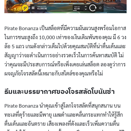
Pirate Bonanza เป็นสล็อตที่มีความผันผวนสูงพร้อมโอกาส
ในการชนะสูงถึง 10,000 เท่าของเงินเดิมพันของคุณ มี 6 วง
ล้อ 5 แถว เกมดังกล่าวเต็มไปด้วยคุณสมบัติที่น่าตื่นเต้นและ
สัญญาว่าจะดำเนินการอย่างรวดเร็วในการค้นหาสมบัติ ไม่
ว่าคุณจะมีประสบการณ์หรือเพิ่งเคยเล่นสล็อต ลองดูว่าการ
ผจญภัยโจรสลัดนี้เหมาะกับสไตล์ของคุณหรือไม่
ธีมและบรรยากาศของโจรสลัดโบนันซ่า
Pirate Bonanza นำคุณเข้าสู่โลกโจรสลัดที่สนุกสนาน บน
ทะเลที่ดุร้ายและมีพายุ เมฆดำและคลื่นกระแทกทำให้รู้สึก
ตื่นเต้นและอันตราย เสียงเพลงที่ดังและเร็วเพิ่มความตื่น