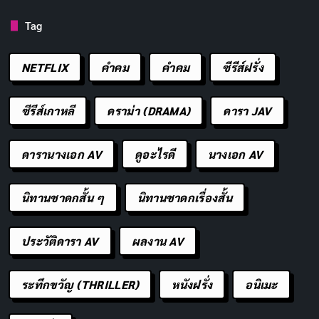
Tag
NETFLIX
คำคม
คําคม
ซีรีส์ฝรั่ง
ซีรีส์เกาหลี
ดราม่า (DRAMA)
ดารา JAV
ดารานางเอก AV
ดูอะไรดี
นางเอก AV
นิทานชาดกสั้น ๆ
นิทานชาดกเรื่องสั้น
จังหวะการเล่าเรื่องใน
แม่ซื้อ
จัดการได้อย่างลงตัว ช่วงแรก
ช้าแต่ช่วยสร้างความไม่สบายใจให้สะสม ก่อนจะเร่งสปีด
ประวัติดารา AV
ผลงาน AV
เข้าสู่จุดพลิกผันที่ทำให้เดิมพันสูงขึ้น การพัฒนาตัวละคร
ของอิงชัดเจน เธอเติบโตจากคนนอกที่ไม่แน่ใจสู่คนที่กล้า
ระทึกขวัญ (THRILLER)
หนังฝรั่ง
อนิเมะ
ท้าทายระบบ ผู้ชมเลยรู้สึกผูกพันและอยากเห็นเธอรอดพ้น