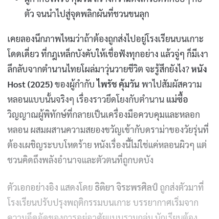
ตัว จนนำไปสู่จุดพลิกผันที่ชวนขนลุก
เคยลองนึกภาพไหมว่าถ้าต้องถูกส่งไปอยู่โรงเรียนบนเกาะ
โดดเดี่ยว ที่กฎเหล็กบังคับให้เชื่อฟังทุกอย่าง แล้วจู่ๆ ก็มีเงา
ลึกลับจากตำนานไทยโผล่มาวุ่นวายชีวิต จะรู้สึกยังไง?
หนัง
Host (2025)
ของผู้กำกับ
ไพรัช คุ้มวัน
พาไปสัมผัสความ
หลอนแบบนั้นจริงๆ เรื่องราวยึดโยงกับตำนาน
แม่ซื้อ
วิญญาณผู้พิทักษ์ที่กลายเป็นเครื่องมือควบคุมและหลอก
หลอน ผสมผสานความสยองขวัญเข้ากับดราม่าของวัยรุ่นที่
ต้องเผชิญระบบโหดร้าย หนังเรื่องนี้ไม่ใช่แค่หลอนผิวๆ แต่
ชวนคิดถึงพลังอำนาจและตัวตนที่ถูกบดบัง
ตัวเอกอย่างอิง แสดงโดย
ธิติยา จิระพรศิลป์
ถูกส่งตัวมาที่
โรงเรียนปรับปรุงพฤติกรรมบนเกาะ บรรยากาศเริ่มจาก
ความอึดอัดของการอยู่อาศัยแบบรวมกลุ่ม นักเรียนต้อง