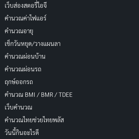
เว็บส่องสตอรี่ไอจี
จัดการกับความสัมพันธ์เหล่านี้ได้ดี ตั้งแต่ฉากในหอพักที่
คำนวณค่าไฟแอร์
แออัด ไปจนถึงพิธีกรรมทดสอบความเชื่อฟังที่ชวนขนลุก
การกำกับเน้นบรรยากาศมากกว่าฉากเลือดสาด ทำให้ความ
คำนวณอายุ
หลอนค่อยๆ ก่อตัวจนถึงจุดเดือด โดยไม่รีบร้อนเกินไป
เช็กวันหยุด/วางแผนลา
ภาพยนตร์ใช้แสงและเงาแบบคลาสสิกแต่ได้ผลดี ทะเลที่
คำนวณผ่อนบ้าน
ล้อมเกาะดูสงบแต่ซ่อนอันตราย ทางเดินเปลี่ยวที่ก้อง
คำนวณผ่อนรถ
กังวานด้วยเสียงสะท้อน และห้องนอนที่มืดสลัวช่วยเสริม
ฤกษ์ออกรถ
ความรู้สึกโดดเดี่ยว มันไม่ใช่การคิดค้นใหม่ แต่การนำเสนอ
ที่แนบเนียนทำให้ผู้ชมรู้สึกอึดอัดจริงๆ ผู้กำกับยังแทรก
คำนวณ BMI / BMR / TDEE
จิตวิทยาเข้าไป เช่น การต่อกรระหว่างอำนาจกับการต่อ
เว็บคํานวณ
ต้าน ความจริงกับหน้ากาก และการยอมรับกับการถูกตีตรา
คํานวณไทยช่วยไทยพลัส
ทำให้หนังมีสารที่ลึกซึ้งกว่าระดับสยองขวัญทั่วไป
วันนี้กินอะไรดี