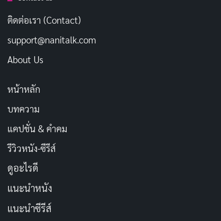
ตำนานแม่ซื้อ
ถูกนำมาใช้อย่างชาญฉลาด วิญญาณผู้พิทักษ์
ที่ปกติหมายถึงการดูแลกลับกลายเป็นสัญลักษณ์ของการ
ติดต่อเรา (Contact)
ควบคุมและหลอนประสาทในหนังเรื่องนี้ มันเพิ่มรสชาติไทย
support@nanitalk.com
แท้ให้กับเรื่องราวโรงเรียนประเภทนี้ ที่มักจะดูซ้ำซากถ้า
About Us
ไม่มีเอกลักษณ์ เกาะที่เป็นฉากหลักยิ่งเสริมให้ตำนานนี้เข้า
กันได้ดี ราวกับว่าธรรมชาติรอบตัวกำลังมีชีวิตและจ้องมอง
หน้าหลัก
ทุกย่างก้าว ผู้กำกับผสานองค์ประกอบเหล่านี้เข้าด้วยกัน
อย่างแนบเนียน ทำให้ผู้ชมชาวไทยรู้สึกเชื่อมโยงและขนลุก
บทความ
ยิ่งกว่าเดิม
แคปชั่น & คำคม
รีวิวหนัง-ซีรีส์
ดูอะไรดี
แนะนำหนัง
แนะนำซีรีส์