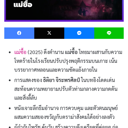
Facebook
X
Messenger
L
แม่ซื้อ
(2025) ดึงตำนาน
แม่ซื้อ
ไทยมาผสานกับความ
โหดร้ายในโรงเรียนปรับปรุงพฤติกรรมบนเกาะ เน้น
บรรยากาศหลอนและความขัดแย้งภายใน
การแสดงของ
ธิติยา จิระพรศิลป์
ในบทอิงโดดเด่น
สะท้อนความพยายามปรับตัวท่ามกลางความกดดัน
และสิ่งลี้ลับ
หนังเจาะลึกธีมอำนาจ การควบคุม และตัวตนมนุษย์
ผสมความสยองขวัญกับดราม่าสังคมได้อย่างลงตัว
ผู้กำกับไพรัช คุ้มวัน สร้างความตึงเครียดที่ค่อยๆ ก่อ