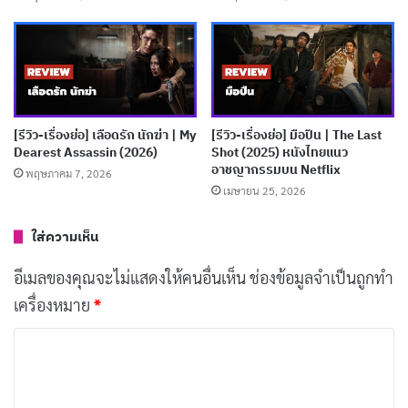
กลายเป็นกำแพงขวางกั้น ขณะที่ทางเดินยามค่ำคืนเงียบ
สงัดแต่ชวนขนหัวกึ่ง
เมื่อเรื่องราวดำเนินต่อ สิ่งลี้ลับเริ่มปรากฏชัดขึ้น อิงเจอเหตุ
การณ์แปลกๆ เช่น เสียงกระซิบที่ดังก้องในหู เงารางๆ ที่โผล่
[รีวิว-เรื่องย่อ] เลือดรัก นักฆ่า | My
[รีวิว-เรื่องย่อ] มือปืน | The Last
Dearest Assassin (2026)
Shot (2025) หนังไทยแนว
มาทันใด และความรู้สึกว่ามีใครสักคนจับตามองอยู่ตลอด
อาชญากรรมบน Netflix
พฤษภาคม 7, 2026
เวลา แต่หนังไม่พึ่งพา
ฉากสะดุ้งโหยง
แบบธรรมดา มัน
เมษายน 25, 2026
รักษาความคลุมเครือไว้ได้ดี ชวนให้คิดว่าสิ่งเหล่านี้มาจาก
ใส่ความเห็น
พลังเหนือธรรมชาติอย่าง
แม่ซื้อ
จริงๆ หรือเป็นผลจาก
ระบบที่บีบคั้นจิตใจ ความผิดบาป หรือบาดแผลในอดีตกัน
อีเมลของคุณจะไม่แสดงให้คนอื่นเห็น
ช่องข้อมูลจำเป็นถูกทำ
แน่ ความคลุมเครือนี้ทำให้หนังมีมิติลึกซึ้ง ไม่ใช่แค่หลอกตา
เครื่องหมาย
*
ผู้ชม แต่ชวนให้ไตร่ตรองถึงรากเหง้าของความกลัว
ค
ว
บทความที่เกี่ยวข้อง
า