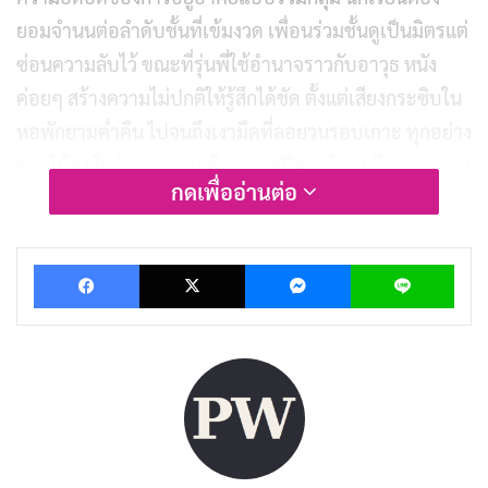
ยอมจำนนต่อลำดับชั้นที่เข้มงวด เพื่อนร่วมชั้นดูเป็นมิตรแต่
ซ่อนความลับไว้ ขณะที่รุ่นพี่ใช้อำนาจราวกับอาวุธ หนัง
ค่อยๆ สร้างความไม่ปกติให้รู้สึกได้ชัด ตั้งแต่เสียงกระซิบใน
หอพักยามค่ำคืน ไปจนถึงเงามืดที่ลอยวนรอบเกาะ ทุกอย่าง
ชวนให้สงสัยว่าความน่ากลัวมาจากปีศาจร้าย หรือจากความ
กดเพื่ออ่านต่อ
โหดร้ายของมนุษย์กันแน่
บทความนี้จะพาเจาะลึกทุกมุมของ
Host
ตั้งแต่การแสดงที่
Facebook
X
Messenger
Lin
ทรงพลัง ไปจนถึงการใช้ตำนานไทยสร้างเอกลักษณ์ มาดูกัน
ว่าหนังเรื่องนี้จะทำให้ขนลุกและคิดทบทวนชีวิตได้ยังไงบ้าง