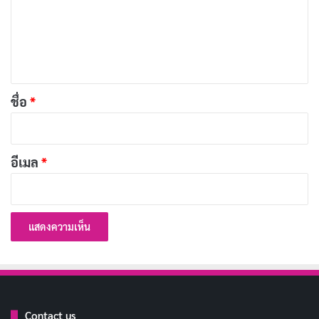
ม
[รีวิว-เรื่องย่อ] Salcedo, Leather, and Boogaloo
เ
(2026) ซีรีส์ดาร์กจาก Netflix
เผยแพร่เมื่อ: 4 สัปดาห์ ที่ผ่านมา
ห็
น
[รีวิว-เรื่องย่อ] The Choral (2025) หนังดราม่า
*
ชื่อ
*
สงครามที่เปล่งเสียงดนตรีแทนกระสุน
กรกฎาคม 4, 2026
[รีวิว-เรื่องย่อ] The Science Club (2024) ซีรีส์ญี่ปุ่น
อีเมล
*
หัวใจอบอุ่น เมื่อการเรียนรู้ไม่มีวันหมดอายุ
มิถุนายน 23, 2026
[รีวิว-เรื่องย่อ] Strategist Kanbe (2014) ซีรีส์ญี่ปุ่น
ย้อนยุค เมื่อสมองคมกว่าดาบ
มิถุนายน 23, 2026
Contact us