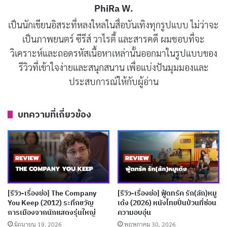
PhiRa W.
เป็นนักเขียนอิสระที่หลงใหลในสื่อบันเทิงทุกรูปแบบ ไม่ว่าจะ
เป็นภาพยนตร์ ซีรีส์ วาไรตี้ และสารคดี ผมชอบที่จะ
วิเคราะห์และถอดรหัสเนื้อหาเหล่านั้นออกมาในรูปแบบของ
รีวิวที่เข้าใจง่ายและสนุกสนาน เพื่อแบ่งปันมุมมองและ
ประสบการณ์ให้กับผู้อ่าน
รีวิวและเรื่องย่อ แม่ซื้อ (Host)
บทความที่เกี่ยวข้อง
แม่ซื้อ
เปิดเรื่องด้วยการพาอิงเข้าสู่โลกของโรงเรียนบน
เกาะที่ดูเหมือนสถานที่กักขังมากกว่าโรงเรียน ระบบที่นี่โหด
ร้ายแบบมีลำดับชั้นชัดเจน นักเรียนต้องเชื่อฟังโดยไม่มีข้อ
กักงำ ความภักดีคือกฎเหล็ก และอิงต้องพยายามปรับตัวให้
เข้ากับสภาพแวดล้อมที่เต็มไปด้วยความกดดัน หนังใช้เวลา
[รีวิว-เรื่องย่อ] The Company
[รีวิว-เรื่องย่อ] ฟู้ดทรัค รัก(ลัก)หมู
You Keep (2012) ระทึกขวัญ
เด้ง (2026) หนังไทยปั่นป่วนที่ซ่อน
ในช่วงแรกสร้างบรรยากาศช้าๆ แต่ได้ผลดี ทำให้ผู้ชมรู้สึก
การเมืองจากนักแสดงรุ่นใหญ่
ความอบอุ่น
โดดเดี่ยวราวกับติดเกาะจริงๆ ทะเลรอบๆ ที่ดูสงบกลับ
มิถุนายน 19, 2026
พฤษภาคม 30, 2026