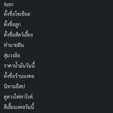
Apps
ตั้งชื่อโซเชียล
ตั้งชื่อลูก
การแสดงของ
ธิติยา จิระพรศิลป์
ในบทอิงคือจุดแข็งหลัก
ตั้งชื่อสัตว์เลี้ยง
ของหนัง เธอถ่ายทอดความเข้มข้นแบบเงียบๆ ได้น่า
ประทับใจ อิงพยายามซ่อนตัวเองให้อยู่ใต้เรดาร์ แต่
ทำนายฝัน
สถานการณ์บังคับให้เธอต้องเผชิญหน้ากับความจริงทีละ
สุ่มวงล้อ
น้อย การเปลี่ยนแปลงจากเด็กสาวที่สับสนสู่คนที่เริ่มตั้ง
ราคาน้ำมันวันนี้
คำถามและต่อต้าน ทำให้ผู้ชมเอาใจช่วยได้เต็มที่ มันไม่ใช่
แค่การแสดง แต่เป็นการสะท้อนชีวิตวัยรุ่นที่ต้องดิ้นรน
ตั้งชื่อร้านมงคล
ท่ามกลางแรงกดดันจากภายนอกและภายใน
นิทานอีสป
ดูดวงไพ่ทาโรต์
เหล่านักแสดงสมทบก็ไม่น้อยหน้า เพื่อนร่วมชั้นที่ดูไร้เดียง
สาแต่ซ่อนความลับเอาไว้ รุ่นพี่ที่ใช้อำนาจอย่างโหดเหี้ยม
สีเสื้อมงคลวันนี้
ทุกคนช่วยสร้างไดนามิกที่ตึงเครียด ผู้กำกับ
ไพรัช คุ้มวัน