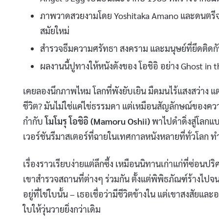
ภาพวาดสวยงามโดย Yoshitaka Amano และดนตรีจาก
สมัยใหม่
สำรวจธีมความศรัทธา สงคราม และมนุษย์ที่ยึดติดก
ผลงานนี้ปูทางให้หนังดังของ โอชิอิ อย่าง Ghost in 
เคยลองนึกภาพไหม โลกที่พังยับเยิน มืดมนไร้แสงสว่าง แต่
ชีวิต? มันไม่ใช่แค่ไข่ธรรมดา แต่เหมือนสัญลักษณ์ของค
กำกับ
โมโมรุ โอชิอิ (Mamoru Oshii)
พาไปดำดิ่งสู่โลกแบบ
เวอร์ชันรีมาสเตอร์ที่ฉายในเทศกาลหนังหลายที่ทั่วโลก
เรื่องราวเรียบง่ายแต่ลึกซึ้ง เหมือนนิทานเก่าแก่ที่ซ่อน
เขาสำรวจสถานที่ต่างๆ ร่วมกัน ตั้งแต่พิพิธภัณฑ์ร้างไป
อยู่ที่ไข่ใบนั้น – เธอเชื่อว่ามีชีวิตข้างใน แต่เขาสงสัย
ใบให้วุ่นวายยิ่งกว่าเดิม