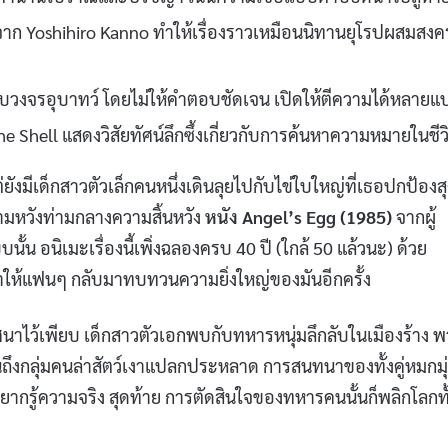
 Yoshihiro Kanno ทำให้เรื่องราวเหมือนนิทานยุโรปผสมสง
ับวงจรอุบาทว์ โดยไม่ให้คำตอบชัดเจน เปิดให้ตีความได้หลายแ
the Shell แสดงวิสัยทัศน์ลึกซึ้งเกี่ยวกับการค้นหาความหมายในชีว
ยังมีเด็กสาวตัวเล็กคนหนึ่งเดินลุยไปกับไข่ใบใหญ่ที่เธอปกป้องส
วามหวังท่ามกลางความสิ้นหวัง
หนัง Angel’s Egg (1985)
จากผู้
นั้น อนิเมะเรื่องนี้เพิ่งฉลองครบ 40 ปี (ใกล้ 50 แล้วนะ) ด้วย
 ทำให้แฟนๆ กลับมาทบทวนความยิ่งใหญ่ของมันอีกครั้ง
ปริศนาไว้เพียบ เด็กสาวตัวเอกพบกับทหารหนุ่มลึกลับในเมืองร้าง 
จนถึงกลุ่มคนล่าสัตว์เงาแปลกประหลาด การสนทนาของทั้งคู่หมกมุ
และอยากรู้ความจริง สุดท้าย การตัดสินใจของทหารคนนั้นก็พลิกโลกทั