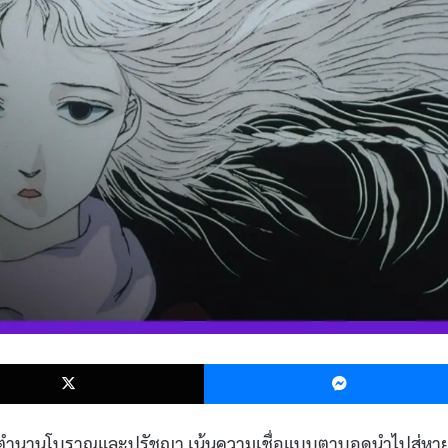
k
X
กธีมตำนานโบราณและปรัชญา เน้นความเชื่อแบบตาบอดนำไปสู่หา