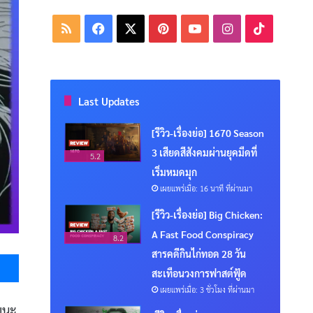
RSS
Facebook
X
Pinterest
YouTube
Instagram
TikTok
Last Updates
[รีวิว-เรื่องย่อ] 1670 Season
3 เสียดสีสังคมผ่านยุคมืดที่
5.2
เริ่มหมดมุก
เผยแพร่เมื่อ: 16 นาที ที่ผ่านมา
[รีวิว-เรื่องย่อ] Big Chicken:
A Fast Food Conspiracy
8.2
Messenger
สารคดีกินไก่ทอด 28 วัน
สะเทือนวงการฟาสต์ฟู้ด
เผยแพร่เมื่อ: 3 ชั่วโมง ที่ผ่านมา
ยนะ