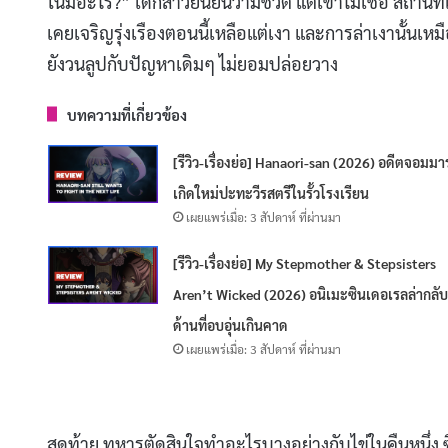
ในมีอะไร?” เด็กสาวยืนยันว่ามีชีวิต แต่เขาไม่เชื่อ สถานที่
เคยเจริญรุ่งเรืองตอนนี้เหลือแต่เงา และการล่าเงานั้นเหมื
ยังวนลูปกับปัญหาเดิมๆ ไม่ยอมปล่อยวาง
บทความที่เกี่ยวข้อง
[รีวิว-เรื่องย่อ] Hanaori-san (2026) อดีตจอมมา
เกิดใหม่ปะทะวีรสตรีในรั้วโรงเรียน
เผยแพร่เมื่อ: 3 สัปดาห์ ที่ผ่านมา
[รีวิว-เรื่องย่อ] My Stepmother & Stepsisters
Aren’t Wicked (2026) อนิเมะซินเดอเรลล่ากลับ
ด้านที่อบอุ่นเกินคาด
เผยแพร่เมื่อ: 3 สัปดาห์ ที่ผ่านมา
สุดท้าย ทหารตัดสินใจทำอะไรบางอย่างกับไข่ในคืนหนึ่ง ซึ่