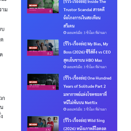
[รีวิว-เรื่องย่อ] Inside The
คราม
Trustor Scandal สารคดี
8
ฉ้อโกงการเงินสะเทือน
สวีเดน
บบ
เผยแพร่เมื่อ: 3 ชั่วโมง ที่ผ่านมา
ิต
[รีวิว-เรื่องย่อ] My Bias, My
Boss (2026) ซีรีส์ติ่ง vs CEO
ุด
8.2
สุดเย็นชาบน HBO Max
เผยแพร่เมื่อ: 3 ชั่วโมง ที่ผ่านมา
[รีวิว-เรื่องย่อ] One Hundred
Years of Solitude Part 2
9
มหากาพย์แห่งโชคชะตาที่
พวก
หนีไม่พ้นบน Netflix
่น
เผยแพร่เมื่อ: 3 ชั่วโมง ที่ผ่านมา
้ง
[รีวิว-เรื่องย่อ] Wild Sing
(2026) หนังเกาหลีไอดอล
7.5