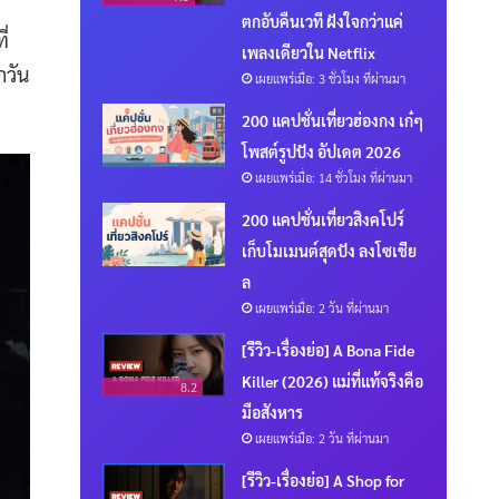
ตกอับคืนเวที ฝังใจกว่าแค่
ี่
เพลงเดียวใน Netflix
กวัน
เผยแพร่เมื่อ: 3 ชั่วโมง ที่ผ่านมา
200 แคปชั่นเที่ยวฮ่องกง เก๋ๆ
โพสต์รูปปัง อัปเดต 2026
เผยแพร่เมื่อ: 14 ชั่วโมง ที่ผ่านมา
200 แคปชั่นเที่ยวสิงคโปร์
เก็บโมเมนต์สุดปัง ลงโซเชีย
ล
เผยแพร่เมื่อ: 2 วัน ที่ผ่านมา
[รีวิว-เรื่องย่อ] A Bona Fide
Killer (2026) แม่ที่แท้จริงคือ
8.2
มือสังหาร
เผยแพร่เมื่อ: 2 วัน ที่ผ่านมา
[รีวิว-เรื่องย่อ] A Shop for