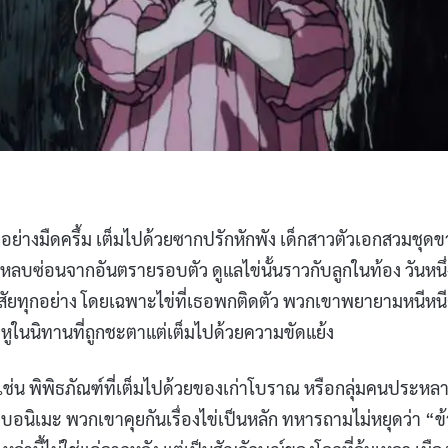
ทุกอย่างมืดครึ้ม เต็มไปด้วยซากปรักหักพัง เด็กสาวตัวเอกสวมชุด
อหลบซ่อนจากอันตรายรอบตัว ดูแลไข่นั้นราวกับลูกในท้อง วันหนึ่
สงสัยทุกอย่าง โดยเฉพาะไข่ที่เธอพกติดตัว พวกเขาพยายามหนีหนี
ู่หูในนิทานที่ถูกชะตาแต่เต็มไปด้วยความขัดแย้ง
ช่น พิพิธภัณฑ์ที่เต็มไปด้วยของเก่าโบราณ หรือกลุ่มคนประหลา
นิเมะ พวกเขาคุยกันเรื่องไข่เป็นหลัก ทหารถามไม่หยุดว่า “ข้