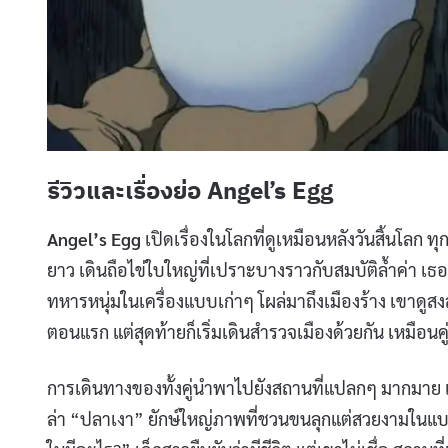
รีวิวและเรื่องย่อ Angel’s Egg
Angel’s Egg
เปิดเรื่องในโลกที่ดูเหมือนหลังวันสิ้นโลก 
ยาว เดินถือไข่ใบใหญ่ที่เปราะบางราวกับสมบัติล้ำค่า เธ
ทหารหนุ่มในเครื่องแบบเก่าๆ โผล่มาถึงเมืองร้าง เขาดู
ตอนแรก แต่สุดท้ายก็เริ่มเดินสำรวจเมืองด้วยกัน เหมือนค
การเดินทางของทั้งคู่นำพาไปยังสถานที่แปลกๆ มากมาย เ
ล่า “ปลาเงา” ยักษ์ใหญ่ภาพที่ชวนขนลุกแต่สวยงามในแบบอ