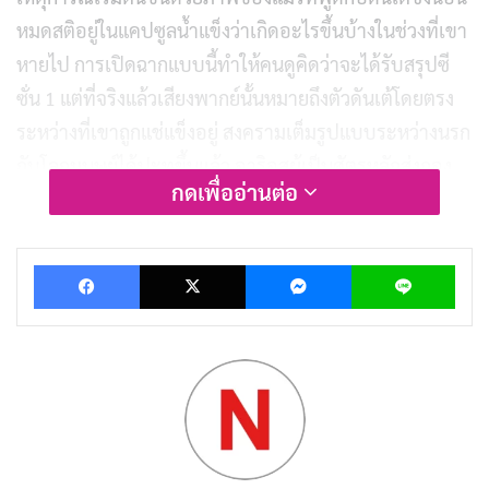
หมดสติอยู่ในแคปซูลน้ำแข็งว่าเกิดอะไรขึ้นบ้างในช่วงที่เขา
หายไป การเปิดฉากแบบนี้ทำให้คนดูคิดว่าจะได้รับสรุปซี
ซั่น 1 แต่ที่จริงแล้วเสียงพากย์นั้นหมายถึงตัวดันเต้โดยตรง
ระหว่างที่เขาถูกแช่แข็งอยู่ สงครามเต็มรูปแบบระหว่างนรก
กับโลกมนุษย์ได้ปะทุขึ้นแล้ว อาริอุสผู้เป็นศัตรูหลักส่งกอง
กดเพื่ออ่านต่อ
ทหารอเมริกันเข้าไปยังมิติอื่นเพื่อแย่งชิงวัตถุที่เรียกว่า
The
Arcana
จากดินแดนของมันดัส และเขายังเป็นผู้ถืออำนาจ
Facebook
X
Messenger
Lin
เหนือทุกคนรวมถึงประธานาธิบดีสหรัฐฯ ด้วย
แต่ถ้าคิดว่าอนิเมะจะใช้ประเด็นทางการเมืองเหล่านี้เป็นจุด
ขับเคลื่อนสำคัญ คงต้องผิดหวัง ตัวละครประธานาธิบดีเป็น
เพียงอุปกรณ์ตลกขบขันที่ถูกขว้างเข้ามาในเรื่องอย่างไร้น้ำ
หนัก ภัยจริงคือแผนการของอาริอุสที่ต้องการรวบรวม
Arcana ทั้งสี่เพื่อปลุกเทพเจ้าแห่งความโกลาหล
Argosax