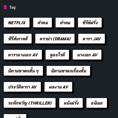
อื่นที่นำเสนอได้ดีกว่านี้ หรือหากมีความคิดเห็นอย่างไร
Tag
สามารถแสดงความเห็นกันได้ที่ช่องคอมเมนต์ด้านล่าง
NETFLIX
คำคม
คําคม
ซีรีส์ฝรั่ง
ชื่อเรื่อง:
Devil May Cry ซีซั่น 2
ประเภท:
แอคชั่น, แฟนตาซี, ต่อสู้
ซีรีส์เกาหลี
ดราม่า (DRAMA)
ดารา JAV
นักแสดงนำ:
จอห์นนี ยอง บอช (Johnny Yong
Bosch), สเกาต์ เทย์เลอร์-คอมป์ตัน (Scout Taylor-
ดารานางเอก AV
ดูอะไรดี
นางเอก AV
Compton), แกรห์ม แมคทาวิช (Graham McTavish),
ร็อบบี้ เดย์มอนด์ (Robbie Daymond), เรย์ เชส (Ray
นิทานชาดกสั้น ๆ
นิทานชาดกเรื่องสั้น
Chase)
ช่องทางการดูในประเทศไทย:
Netflix
ประวัติดารา AV
ผลงาน AV
อนิเมะจากเกมดังที่จริงจังจนน่าเบื่อ
ระทึกขวัญ (THRILLER)
หนังฝรั่ง
อนิเมะ
โครงเรื่อง - 3.5