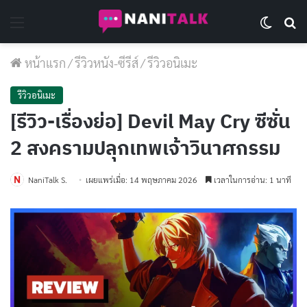
Menu
Switch 
Se
หน้าแรก
/
รีวิวหนัง-ซีรีส์
/
รีวิวอนิเมะ
รีวิวอนิเมะ
[รีวิว-เรื่องย่อ] Devil May Cry ซีซั่น
2 สงครามปลุกเทพเจ้าวินาศกรรม
NaniTalk S.
เผยแพร่เมื่อ: 14 พฤษภาคม 2026
เวลาในการอ่าน: 1 นาที