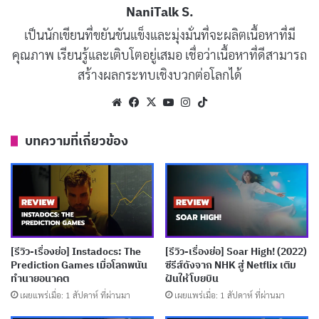
ในช่วงสุริยุปราคาที่เกิดขึ้นยาก ทว่าทั้งหมดนี้ถูกเล่าผ่านบท
NaniTalk S.
สนทนาอธิบายเนื้อเรื่องที่น่าเบื่อและโทนจริงจังที่กดดันคน
เป็นนักเขียนที่ขยันขันแข็งและมุ่งมั่นที่จะผลิตเนื้อหาที่มี
ดูตลอดทั้งซีซั่น
คุณภาพ เรียนรู้และเติบโตอยู่เสมอ เชื่อว่าเนื้อหาที่ดีสามารถ
สร้างผลกระทบเชิงบวกต่อโลกได้
Website
Facebook
X
YouTube
Instagram
TikTok
บทความที่เกี่ยวข้อง
[รีวิว-เรื่องย่อ] Instadocs: The
[รีวิว-เรื่องย่อ] Soar High! (2022)
Prediction Games เมื่อโลกพนัน
ซีรีส์ดังจาก NHK สู่ Netflix เติม
Devil May Cry ซีซั่น 2 ดำดิ่งลงไปในสงครามระหว่างนรกกับ
ทำนายอนาคต
ฝันให้โบยบิน
โลกมนุษย์อย่างเต็มรูปแบบ อาริอุสผู้ดำรงอำนาจเหนือทุก
เผยแพร่เมื่อ: 1 สัปดาห์ ที่ผ่านมา
เผยแพร่เมื่อ: 1 สัปดาห์ ที่ผ่านมา
ระดับรวมถึงประธานาธิบดีสหรัฐฯ ส่งกองกำลังไปยังมิติขอ