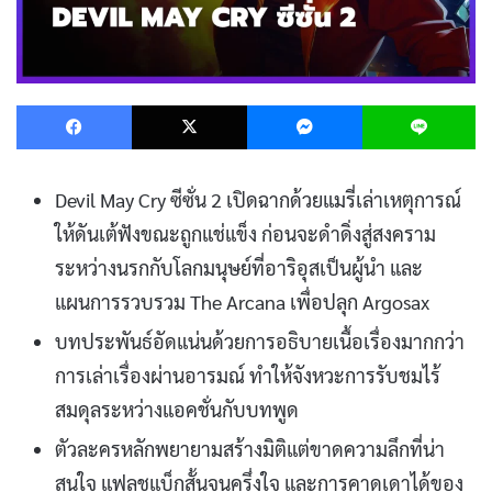
Facebook
X
Messenger
L
Devil May Cry ซีซั่น 2 เปิดฉากด้วยแมรี่เล่าเหตุการณ์
ให้ดันเต้ฟังขณะถูกแช่แข็ง ก่อนจะดำดิ่งสู่สงคราม
ระหว่างนรกกับโลกมนุษย์ที่อาริอุสเป็นผู้นำ และ
แผนการรวบรวม The Arcana เพื่อปลุก Argosax
บทประพันธ์อัดแน่นด้วยการอธิบายเนื้อเรื่องมากกว่า
การเล่าเรื่องผ่านอารมณ์ ทำให้จังหวะการรับชมไร้
สมดุลระหว่างแอคชั่นกับบทพูด
ตัวละครหลักพยายามสร้างมิติแต่ขาดความลึกที่น่า
สนใจ แฟลชแบ็กสั้นจนครึ่งใจ และการคาดเดาได้ของ