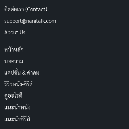
หมัดหนักแต่ไร้วิญญาณ
ติดต่อเรา (Contact)
เผยแพร่เมื่อ: 1 สัปดาห์ ที่ผ่านมา
support@nanitalk.com
[รีวิว-เรื่องย่อ] Final Project ซีรีส์ทริลเลอร์ที่อยาก
About Us
เล่าเยอะเกิน ในเวลาน้อยเกิน
เผยแพร่เมื่อ: 1 สัปดาห์ ที่ผ่านมา
หน้าหลัก
[รีวิว-เรื่องย่อ] BLEACH Thousand Year Blood
บทความ
War Part 4 เปิดศึกสุดท้ายสมศักดิ์ศรี
เผยแพร่เมื่อ: 1 สัปดาห์ ที่ผ่านมา
แคปชั่น & คำคม
รีวิวหนัง-ซีรีส์
ดูอะไรดี
แนะนำหนัง
แนะนำซีรีส์