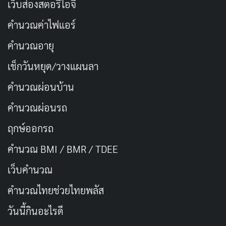
ท่ามกลางความจืดชืดทั้งหมด มีอยู่ฉากเดียวที่สร้างรอยยิ้ม
เว็บส่องสตอรี่ไอจี
ให้กับคนดูได้จริง ๆ นั่นคือตอนที่ดันเต้และแมรี่เล่าให้ฟังถึง
คำนวณค่าไฟแอร์
การพบกันครั้งแรกหลังจากที่เขาตื่นขึ้นมาจากแคปซูลน้ำ
คำนวณอายุ
แข็ง การเล่าของดันเต้ถูกแสดงผลผ่านภาพการ์ตูนสีสันสดใส
น่ารักสไตล์เด็ก ๆ ในขณะที่มุมมองของแมรี่เป็นภาพขาวดำ
เช็กวันหยุด/วางแผนลา
ที่จริงจังกว่า นี่เป็นครั้งเดียวที่อนิเมะประสบความสำเร็จใน
คำนวณผ่อนบ้าน
การถ่ายทอดมุมมองเฉพาะตัวของตัวละคร และยังสดใส
คำนวณผ่อนรถ
กว่าสิ่งอื่นใดที่ปรากฏในทั้งซีซั่นอีกด้วย
ฤกษ์ออกรถ
Devil May Cry ซีซั่น 2 ไม่ได้สร้างความประทับใจที่ดีไปกว่า
คำนวณ BMI / BMR / TDEE
ซีซั่นแรกแม้แต่น้อย อนิเมะยังคงเต็มไปด้วยบทสนทนา
เว็บคํานวณ
อธิบายเนื้อเรื่องที่น่าเบื่อ ตัวละครที่พยายามมีมิติแต่ล้ม
เหลว และโทนจริงจังที่กดดันคนดูจนเหนื่อย ถ้าเคยรู้สึกผิด
คํานวณไทยช่วยไทยพลัส
หวังจากซีซั่น 1 ซีซั่นนี้ไม่มีอะไรที่จะเปลี่ยนใจได้ สำหรับผู้ที่
วันนี้กินอะไรดี
สนใจ
อนิเมะจากวิดีโอเกม
แนะนำให้รีบผ่านไปหาทางเลือก