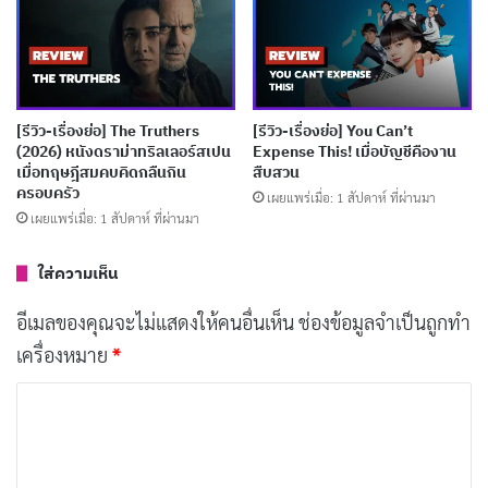
งมันดัสเพื่อแย่งชิง The Arcana ซึ่งเป็นวัตถุสำคัญในการ
ปลุกเทพเจ้าแห่งความโกลาหล Argosax ในช่วงสุริยุปราคา
แน่นอนว่าโครงเรื่องนี้มีศักยภาพที่จะกลายเป็น
ซีรีส์แอคชั่น
แฟนตาซีที่น่าติดตาม แต่การดำเนินเรื่องกลับกลายเป็นการ
[รีวิว-เรื่องย่อ] The Truthers
[รีวิว-เรื่องย่อ] You Can’t
(2026) หนังดราม่าทริลเลอร์สเปน
Expense This! เมื่อบัญชีคืองาน
กรอกหูคนดูด้วยบทสนทนาอธิบายเนื้อหาที่เต็มไปด้วย
เมื่อทฤษฎีสมคบคิดกลืนกิน
สืบสวน
ความสำคัญตัวเองและอวดอำนาจจนน่าอึดอัด แม้แต่
ครอบครัว
เผยแพร่เมื่อ: 1 สัปดาห์ ที่ผ่านมา
เผยแพร่เมื่อ: 1 สัปดาห์ ที่ผ่านมา
ประเด็นทางการเมืองที่หยิบยกขึ้นมาอย่างการกล่าวหา
“illegal aliens” ของตัวละครประธานาธิบดีเป็นเพียงมุข
ใส่ความเห็น
ตลกที่ไร้น้ำหนัก ไม่ได้มีบทบาทขับเคลื่อนเรื่องราวแต่อย่าง
อีเมลของคุณจะไม่แสดงให้คนอื่นเห็น
ช่องข้อมูลจำเป็นถูกทำ
ใด
เครื่องหมาย
*
ด้านตัวละครยังคงเป็นจุดอ่อนที่เห็นได้ชัดเจน ความ
ค
ตึงเครียดที่ค้างคาระหว่างดันเต้กับเวอร์จิลซึ่งมีรากเหง้ามา
ว
จากความต้องการได้รับความสนใจจากแม่ยังคงถูกขุดกลับ
า