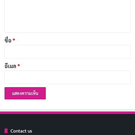
มาเล่าใหม่ และผลลัพธ์ไม่ต่างจากที่ใครหลายคนคาดเดาไว้
ม
ตั้งแต่ต้น สุดท้ายพี่น้องตระกูลสปาร์ด้าตระหนักได้ว่าพวก
เ
เขารักกัน ส่วนแมรี่มีปมเรื่องพ่อที่สะสมมาจนบานปลาย
ห็
และจบลงด้วยการเปิดเผยที่น่าตกใจ ในขณะที่อาริอุสผู้ร้าย
น
ถูกพยายามใส่แฟลชแบ็กสั้น ๆ ให้ดูเหมือนอัจฉริยะที่ถูก
*
ชื่อ
*
เขม่นหัวเราะและเข้าใจผิด แต่ฉากเหล่านั้นผ่านไปเร็ว
เหมือนคำอธิบายเล็ก ๆ ท้ายหน้า ไม่สามารถสร้างความ
อีเมล
*
เข้าใจหรือความเห็นใจให้ผู้ร้ายตัวฉกาจได้เลย
บทความที่เกี่ยวข้อง
[รีวิว-เรื่องย่อ] The Idaho Murders: College
Nightmare สารคดีคดีสะเทือนอเมริกา
เผยแพร่เมื่อ: 1 สัปดาห์ ที่ผ่านมา
[รีวิว-เรื่องย่อ] Wrath (2026) ซีรีส์ MMA บราซิล
Contact us