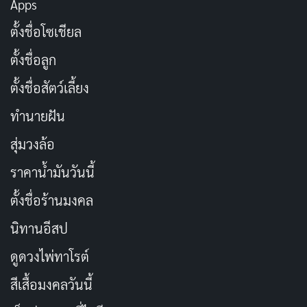
Apps
ตั้งชื่อโซเชียล
ตั้งชื่อลูก
อนิเมะเรื่องนี้ถาโถมเข้าใส่ประสาทสัมผัสตลอดเวลาจนรู้สึก
ตั้งชื่อสัตว์เลี้ยง
อ่อนล้า แล้วยังต้องมารับฟังบทพูดอธิบายเนื้อเรื่องถาโถม
ทำนายฝัน
เข้ามาอีกเพื่อให้เนื้อหาเดินไปข้างหน้า จังหวะการรับชมจึง
ไร้สมดุลระหว่างการต่อสู้กับการบรรยาย การเล่นมุขของดัน
สุ่มวงล้อ
เต้ที่ควรจะปล่อยความกดดันออกกลับกลายเป็นการตบตีที่
ราคาน้ำมันวันนี้
น่าอึดอัด แถมยังมีปีศาจตัวตลกที่ทำตัวเหมือนคนชอบ
ตั้งชื่อร้านมงคล
นินทา แต่น่าเสียดายที่ไม่มีอะไรน่าสนใจหรือขบขันให้ฟัง
เลยแม้แต่น้อย ประสบการณ์การดู
รีวิวอนิเมะ
เรื่องนี้จึง
นิทานอีสป
กลายเป็นการถูกทุบตีจนเหนื่อยแล้วยังถูกยัดเยียดข้อมูลเนื้อ
ดูดวงไพ่ทาโรต์
เรื่องเข้าไปอีก
สีเสื้อมงคลวันนี้