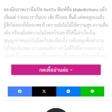
ลองนึกภาพเรานั่งเปิด Netflix พิมพ์ชื่อ
Maledictions
แล้ว
เห็นแค่ 3 ตอน เราก็แบบ เฮ้ย ดีใจอะ สั้นดี แต่พอดูจบแล้ว
รู้สึกโล่งอกที่มันจบซะที เพราะมันไม่ได้ให้ความสุข ความตื่น
เต้น หรือแม้แต่ความโมโหอะไรเลย ซีรีส์นี้เล่าเรื่องใน
สุญญากาศแบบไม่มีอะไรสะเทือนใจ เหมือนดูเพื่อทำงาน
ไม่ใช่ดูเพื่อสนุก เราเลยสงสัยว่า ทำไมซีรีส์ที่ควรจะดราม่า
เข้มข้นถึงออกมาแบบนี้? บทความนี้จะพาเราไปเจาะลึกทุก
มุมของ
ซีรีส์ Maledictions
ตั้งแต่โครงเรื่อง การแสดง ไป
กดเพื่ออ่านต่อ
จนถึงจุดที่ทำให้มันกลายเป็นอะไรที่ “แค่มีอยู่” บน
แพลตฟอร์ม
Facebook
X
Messenger
Lin
ในรีวิวนี้ เราจะชำแหละให้เห็นชัดๆ ว่าทำไม
ซีรีส์การเมือง
แบบนี้ถึงไม่เวิร์ค และอะไรที่ยังพอเก็บกู้ได้บ้าง มาดูกันว่า
Maledictions
จะทำให้เราเรียนรู้อะไรเกี่ยวกับการเลือกซี