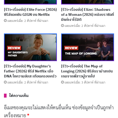
องก์ในละคร แต่แทนที่จะสร้างความตื่นเต้น กลับกลาย
[รีวิว-เรื่องย่อ] Elite Force (2026)
[รีวิว-เรื่องย่อ] Elize: Shadows
เป็นการเล่าที่น่าเบื่อจนเราอยากกดข้าม ตอนแรกแนะนำตัว
ซีรีส์แอคชัน GIGN บน Netflix
of a Woman (2026) หนังบราซิลที่
มีแค่เงาไร้มิติ
เผยแพร่เมื่อ: 2 สัปดาห์ ที่ผ่านมา
ละครอย่าง Román (Gustavo Bassani) และ Zoe
เผยแพร่เมื่อ: 2 สัปดาห์ ที่ผ่านมา
(Francesca Varela) ที่ติดอยู่ในเกมการเมืองและปัญหาส่วน
ตัว แต่ทุกอย่างเกิดขึ้นแบบไร้แรงกระแทก เหมือนโยนก้อน
หินลงบ่อน้ำแต่ไม่เห็นคลื่นกระเพื่อม เรารู้สึกว่ามันขาดการ
สร้างบรรยากาศที่ทำให้เราอิน ทุกฉากเหมือนเดินเรื่องใน
สูญญากาศที่ไม่มีอะไรกระทบใจจริงๆ
[รีวิว-เรื่องย่อ] My Daughter’s
[รีวิว-เรื่องย่อ] The Map of
Father (2026) ซีรีส์ Netflix เมื่อ
Longing (2026) ซีรีส์ดราม่าสเปน
DNA ไขความลับสะเทือนครอบครัว
เกมจากพี่สาวผู้จากไป
ตอนที่สองนี่แหละที่พอมีแสงสว่างบ้าง มันเปิดเผยความลับ
เผยแพร่เมื่อ: 2 สัปดาห์ ที่ผ่านมา
เผยแพร่เมื่อ: 3 สัปดาห์ ที่ผ่านมา
ในความสัมพันธ์ระหว่าง Román กับ Zoe ที่ทำให้เราคิดว่า
โอ้ น่าสนใจนะ แต่เพราะการกำกับที่จืดชืด การเปิดเผยนี้
ใส่ความเห็น
เลยออกมาแบบเบาๆ เหมือนบอกเล่าเรื่อง gossip ในกลุ่ม
อีเมลของคุณจะไม่แสดงให้คนอื่นเห็น
ช่องข้อมูลจำเป็นถูกทำ
เพื่อน ไม่ได้ทำให้เราตกใจหรืออยากดูต่อ เราเลยสงสัยว่า
เครื่องหมาย
*