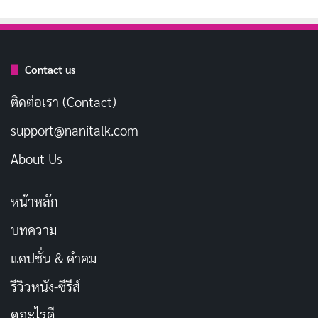
[รีวิว-เรื่องย่อ] Ransom Canyon ซีซั่น 2 ดราม่ารัก
สามเส้าที่หมดแรงกลางทุ่งเท็กซัส
เผยแพร่เมื่อ: 2 สัปดาห์ ที่ผ่านมา
Contact us
ติดต่อเรา (Contact)
ตอนจบของเรื่องถูกปิดแบบเรียบง่าย ไม่มีจุดพีกที่ทำให้เรา
จดจำได้ เรื่องราวที่เกี่ยวกับการลักพาตัวและการหักหลัง
support@nanitalk.com
ทางการเมืองควรจะเต็มไปด้วยความกดดัน แต่กลับกลาย
About Us
เป็นสิ่งที่ไม่มีพิษภัย จนทำให้เรารู้สึกโล่งใจที่มันจบลงโดยไม่
ต้องดูต่อ ซีรีส์เรื่องนี้เหมือนอาหารจานหนึ่งที่กินแล้วไม่อิ่ม
หน้าหลัก
ไม่หิว แต่ก็ไม่ทิ้งความรู้สึกพิเศษอะไรไว้เลย
บทความ
แคปชั่น & คำคม
รีวิวหนัง-ซีรีส์
ดูอะไรดี