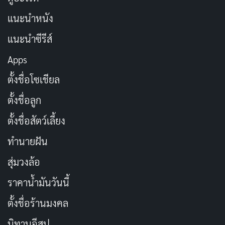
แนะนำหนัง
แนะนำซีรีส์
Apps
ตั้งชื่อโซเชียล
นักแสดงใน
Maledictions
มีบางคนที่เด่นขึ้นมาบ้าง เช่น
ตั้งชื่อลูก
Monica Antonopulos ในบท Lucrezia ภรรยาของ
Fernando (Leonardo Sbaraglia) เธอมีเสน่ห์นุ่มนวล
ตั้งชื่อสัตว์เลี้ยง
ดวงตาที่เย้ายวน และการแสดงที่ทำให้เราสงสัยว่ามีอะไร
ทำนายฝัน
ซ่อนอยู่ระหว่างเธอกับ Román เราไม่ได้เห็นฉากเซ็กส์
สุ่มวงล้อ
ระหว่างพวกเขา แต่แค่การมอง การรอคอยในฉากต่างๆ ก็
พอสร้างความน่าค้นหา เหมือน riddle ที่เราอยากแก้ แต่ซีรีส์
ราคาน้ำมันวันนี้
ไม่ยอมขุดลึกกว่านั้น มันเลยกลายเป็นจุดที่น่าผิดหวัง
ตั้งชื่อร้านมงคล
อีกคนที่ช่วยให้ซีรีส์ดูมีชีวิตชีวาขึ้นคือ อาเลฮานดรา เฟล็
นิทานอีสป