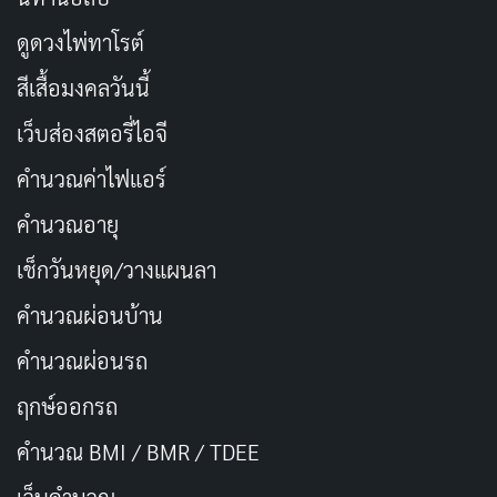
คนาร์ ในบทไอรีน เธอรับบทเป็นหุ่นเชิดที่ทั้งแสบและ
ดูดวงไพ่ทาโรต์
ควบคุมทุกอย่างได้อย่างสนุก ทำให้เรารู้สึกว่าเธอคือแสง
สีเสื้อมงคลวันนี้
สว่างในความมืดของเรื่องนี้ การแสดงของเธอทำให้เรายิ้ม
มุมปากได้บ้าง แต่ก็ไม่เพียงพอที่จะยกทั้งเรื่องที่เต็มไปด้วย
เว็บส่องสตอรี่ไอจี
ความน่าเบื่อ เหมือนมีดอกไม้สวยงามโผล่ขึ้นมากลางทะเล
คำนวณค่าไฟแอร์
ทราย แต่ทะเลทรายก็ยังคงกว้างใหญ่เกินไป
คำนวณอายุ
ส่วนนักแสดงหลักอย่าง Gustavo Bassani และ Francesca
เช็กวันหยุด/วางแผนลา
Varela แสดงได้โอเค แต่ขาดเคมีที่ทำให้เราอินกับความ
คำนวณผ่อนบ้าน
สัมพันธ์ของพวกเขา มันเหมือนเพื่อนร่วมงานที่คุยกันเฉยๆ
คำนวณผ่อนรถ
ไม่ใช่คู่รักในดราม่าเข้มข้น เราเลยรู้สึกว่าการแสดงทั้งหมด
มันแค่ “อยู่ตรงนั้น” ไม่ได้กระตุ้นอารมณ์อะไรจริงจัง
ฤกษ์ออกรถ
คำนวณ BMI / BMR / TDEE