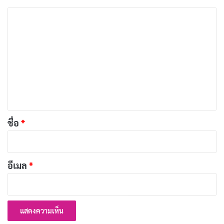
ถ้าซีรีส์มีโอกาสพัฒนาตอนกลางให้เข้มข้นกว่านี้ มันจะกลาย
ค
เป็นอะไรที่สนุกมั้ย? แต่สุดท้าย มันก็แค่จุดประกายเล็กๆ ที่
ว
ดับวูบไปเร็วเกิน
า
ม
บทความที่เกี่ยวข้อง
เ
[รีวิว-เรื่องย่อ] Forbidden Woman (2026) ดราม่า
ห็
รักต้องห้าม 61 ตอนที่ดังไม่ถึงแก่น
น
เผยแพร่เมื่อ: 1 สัปดาห์ ที่ผ่านมา
*
ชื่อ
*
[รีวิว-เรื่องย่อ] The Idaho Murders: College
Nightmare สารคดีคดีสะเทือนอเมริกา
เผยแพร่เมื่อ: 1 สัปดาห์ ที่ผ่านมา
อีเมล
*
[รีวิว-เรื่องย่อ] Batman: Caped Crusader ซีซั่น 2
แอนิเมชั่นนัวร์หรูแต่ใจกลวง
เผยแพร่เมื่อ: 1 สัปดาห์ ที่ผ่านมา