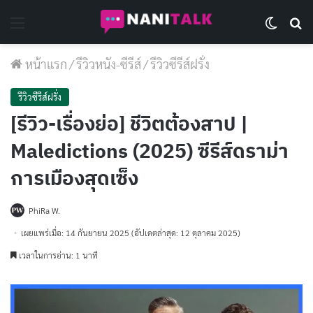
Menu
Switch 
Se
หน้าแรก
/
รีวิวหนัง-ซีรีส์
/
รีวิวซีรีส์ฝรั่ง
รีวิวซีรีส์ฝรั่ง
[รีวิว-เรื่องย่อ] ชีวิตต้องสาป |
Maledictions (2025) ซีรีส์ดราม่า
การเมืองสุดเซ็ง
PhiRa W.
เผยแพร่เมื่อ: 14 กันยายน 2025
(อัปเดตล่าสุด: 12 ตุลาคม 2025)
เวลาในการอ่าน: 1 นาที