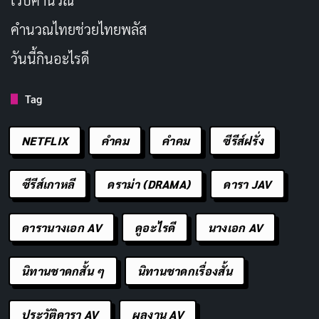
เว็บคํานวณ
คํานวณไทยช่วยไทยพลัส
วันนี้กินอะไรดี
Tag
NETFLIX
คำคม
คําคม
ซีรีส์ฝรั่ง
ซีรีส์ Netflix
อย่าง Maledictions ถูกสาปให้ตกอยู่ในคำสาป
ของความจืดชืด มันไม่มีความสุข ความพอใจ หรือแม้แต่
ซีรีส์เกาหลี
ดราม่า (DRAMA)
ดารา JAV
ความโกรธที่จะทำให้เรารู้สึกอะไร ทุกอย่างดำเนินไปอย่าง
ไร้รสชาติไร้ความแสบสันต์ เราดูแล้วก็แค่รู้สึกว่า มันเป็นซีรีส์
ดารานางเอก AV
ดูอะไรดี
นางเอก AV
ที่เราดูเพราะต้องดู ไม่ใช่เพราะอยากดู เหมือนไปงานเลี้ยง
ที่ไม่มีเพลง ไม่มีอาหารอร่อย แค่ยืนคุยกันเฉยๆ
นิทานชาดกสั้น ๆ
นิทานชาดกเรื่องสั้น
ถ้าจะหาข้อดี เราชอบที่ซีรีส์ไม่แสดงเซ็กส์ระหว่าง Román
ประวัติดารา AV
ผลงาน AV
กับ Lucrezia แบบ explicit มันปล่อยให้เราจินตนาการว่ามี