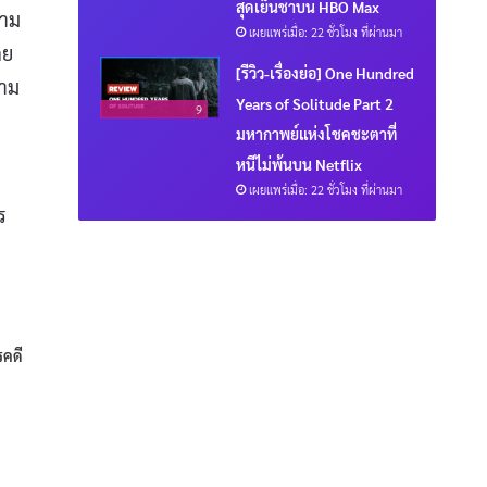
สุดเย็นชาบน HBO Max
ถาม
เผยแพร่เมื่อ: 22 ชั่วโมง ที่ผ่านมา
คย
[รีวิว-เรื่องย่อ] One Hundred
วาม
Years of Solitude Part 2
9
มหากาพย์แห่งโชคชะตาที่
หนีไม่พ้นบน Netflix
เผยแพร่เมื่อ: 22 ชั่วโมง ที่ผ่านมา
ร
รคดี