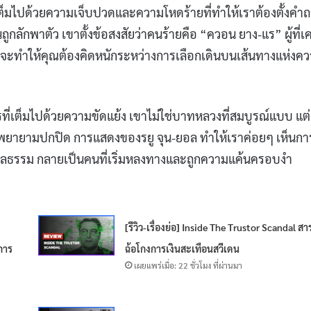
มันเต็มไปด้วยความเจ็บปวดและความโหดร้ายที่ทำให้เราต้องตั้งคำ
กลักพาตัว เขาตั้งข้อสงสัยว่าคนร้ายคือ “ควอน ยาง-แร” ผู้ที่เ
าที่จะทำให้คุณต้องคิดหนักระหว่างการเลือกเดินบนเส้นทางแห่งค
ที่เต็มไปด้วยความขัดแย้ง เขาไม่ใช่บาทหลวงที่สมบูรณ์แบบ แต่
าพยายามปกปิด การแสดงของรยู จุน-ยอล ทำให้เราค่อยๆ เห็นกา
ลธรรม กลายเป็นคนที่เริ่มหลงทางและถูกความแค้นครอบงำ
[รีวิว-เรื่องย่อ] Inside The Trustor Scandal สา
การ
ฉ้อโกงการเงินสะเทือนสวีเดน
เผยแพร่เมื่อ: 22 ชั่วโมง ที่ผ่านมา