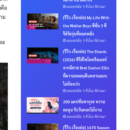
เผยแพร่เมื่อ: 5 ชั่วโมง ที่ผ่านมา
นคือ
วาม
[รีวิว-เรื่องย่อ] My Life With
the Walter Boys ซีซั่น 3 ซี
2.8
รีส์วัยรุ่นที่หมดพลัง
เผยแพร่เมื่อ: 5 ชั่วโมง ที่ผ่านมา
ณจะ
[รีวิว-เรื่องย่อ] The Shards
(2026) ซีรีส์ไซโคทริลเลอร์
7.7
จากนิยาย Bret Easton Ellis
ที่ความหลอนคืบคลานแบบ
ไม่ต้องเร่ง
เผยแพร่เมื่อ: 5 ชั่วโมง ที่ผ่านมา
200 แคปชั่นซากุระ หวาน
ละมุน รับวันดอกไม้บาน
เผยแพร่เมื่อ: 9 ชั่วโมง ที่ผ่านมา
[รีวิว-เรื่องย่อ] 1670 Season