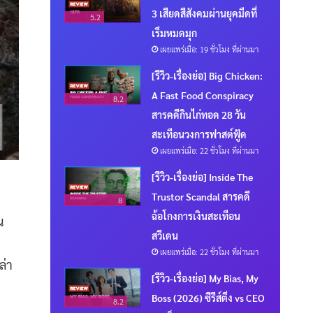
3 เสียดสีสังคมผ่านยุคมืดที่
5.2
เริ่มหมดมุก
เผยแพร่เมื่อ: 19 ชั่วโมง ที่ผ่านมา
[รีวิว-เรื่องย่อ] Big Chicken:
A Fast Food Conspiracy
8.2
สารคดีกินไก่ทอด 28 วัน
สะเทือนวงการฟาสต์ฟู้ด
เผยแพร่เมื่อ: 22 ชั่วโมง ที่ผ่านมา
[รีวิว-เรื่องย่อ] Inside The
Trustor Scandal สารคดี
8
ฉ้อโกงการเงินสะเทือน
น
สวีเดน
เผยแพร่เมื่อ: 22 ชั่วโมง ที่ผ่านมา
ล่า
[รีวิว-เรื่องย่อ] My Bias, My
Boss (2026) ซีรีส์ติ่ง vs CEO
8.2