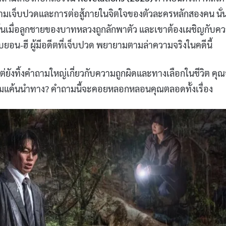
้วยความเจ็บปวดและการต่อสู้ภายในจิตใจของตัวละครหลักสองคน นั่
มต้นเมื่อลูกชายของบาทหลวงถูกลักพาตัว และเขาต้องเผชิญกับค
ยอน-ฮี ผู้มีอดีตที่เจ็บปวด พยายามตามล่าความจริงในคดีนี้
 แต่ยังทิ้งคำถามใหญ่เกี่ยวกับความถูกผิดและทางเลือกในชีวิต คุ
วามแค้นนำทาง? คำถามนี้จะคอยหลอกหลอนคุณตลอดทั้งเรื่อง