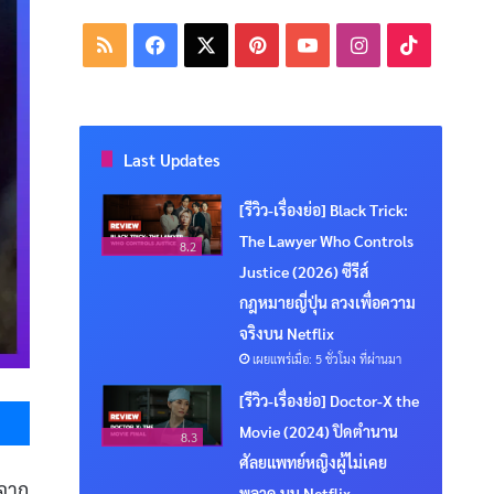
RSS
Facebook
X
Pinterest
YouTube
Instagram
TikTok
Last Updates
[รีวิว-เรื่องย่อ] Black Trick:
The Lawyer Who Controls
8.2
Justice (2026) ซีรีส์
กฎหมายญี่ปุ่น ลวงเพื่อความ
จริงบน Netflix
เผยแพร่เมื่อ: 5 ชั่วโมง ที่ผ่านมา
Messenger
[รีวิว-เรื่องย่อ] Doctor-X the
Movie (2024) ปิดตำนาน
8.3
ศัลยแพทย์หญิงผู้ไม่เคย
้จาก
พลาด บน Netflix